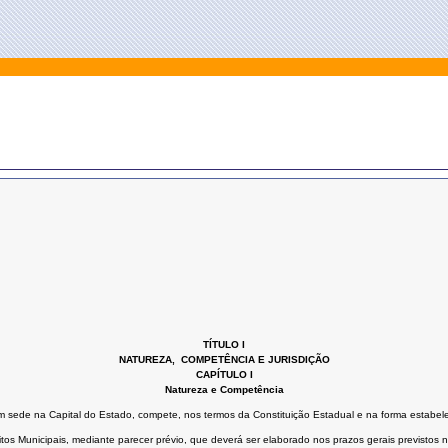
TÍTULO I
NATUREZA, COMPETÊNCIA E JURISDIÇÃO
CAPÍTULO I
Natureza e Competência
m sede na Capital do Estado, compete, nos termos da Constituição Estadual e na forma estabelec
os Municipais, mediante parecer prévio, que deverá ser elaborado nos prazos gerais previstos n