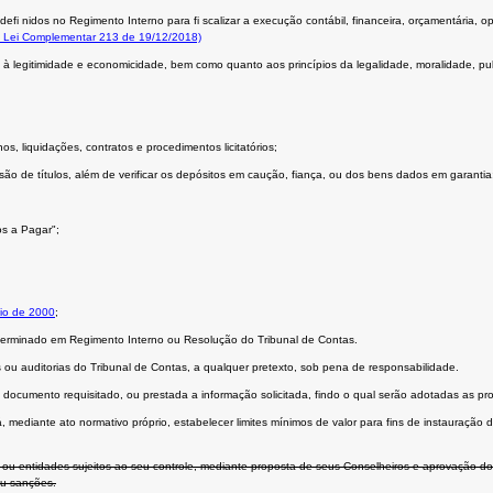
efi nidos no Regimento Interno para fi scalizar a execução contábil, financeira, orçamentária, op
 Lei Complementar 213 de 19/12/2018)
à legitimidade e economicidade, bem como quanto aos princípios da legalidade, moralidade, publ
, liquidações, contratos e procedimentos licitatórios;
o de títulos, além de verificar os depósitos em caução, fiança, ou dos bens dados em garantia
os a Pagar";
io de 2000
;
determinado em Regimento Interno ou Resolução do Tribunal de Contas.
 auditorias do Tribunal de Contas, a qualquer pretexto, sob pena de responsabilidade.
ocumento requisitado, ou prestada a informação solicitada, findo o qual serão adotadas as pro
rá, mediante ato normativo próprio, estabelecer limites mínimos de valor para fins de instauraçã
ou entidades sujeitos ao seu controle, mediante proposta de seus Conselheiros e aprovação do 
ou sanções.