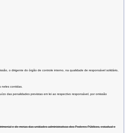
são, o dirigente do órgão de controle interno, na qualidade de responsável solidário,
 neles contidas.
uízo das penalidades previstas em lei ao respectivo responsável, por omissão
atrimonial e de metas das unidades administrativas dos Poderes Públicos, estadual e