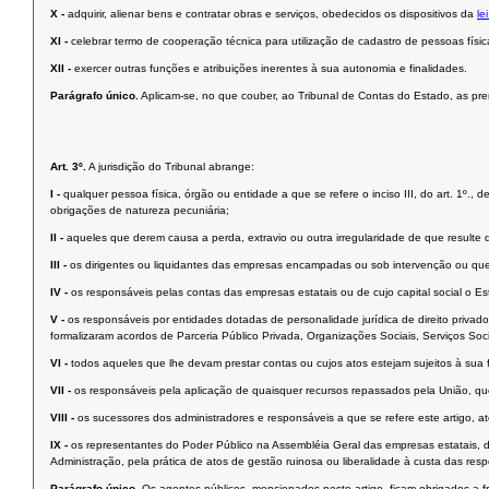
X -
adquirir, alienar bens e contratar obras e serviços, obedecidos os dispositivos da
le
XI -
celebrar termo de cooperação técnica para utilização de cadastro de pessoas física
XII -
exercer outras funções e atribuições inerentes à sua autonomia e finalidades.
Parágrafo único.
Aplicam-se, no que couber, ao Tribunal de Contas do Estado, as pre
Art. 3º.
A jurisdição do Tribunal abrange:
I -
qualquer pessoa física, órgão ou entidade a que se refere o inciso III, do art. 1º.,
obrigações de natureza pecuniária;
II -
aqueles que derem causa a perda, extravio ou outra irregularidade de que resulte 
III -
os dirigentes ou liquidantes das empresas encampadas ou sob intervenção ou que
IV -
os responsáveis pelas contas das empresas estatais ou de cujo capital social o Esta
V -
os responsáveis por entidades dotadas de personalidade jurídica de direito privad
formalizaram acordos de Parceria Público Privada, Organizações Sociais, Serviços Soc
VI -
todos aqueles que lhe devam prestar contas ou cujos atos estejam sujeitos à sua f
VII -
os responsáveis pela aplicação de quaisquer recursos repassados pela União, que
VIII -
os sucessores dos administradores e responsáveis a que se refere este artigo, até 
IX -
os representantes do Poder Público na Assembléia Geral das empresas estatais, d
Administração, pela prática de atos de gestão ruinosa ou liberalidade à custa das respe
Parágrafo único.
Os agentes públicos, mencionados neste artigo, ficam obrigados a 