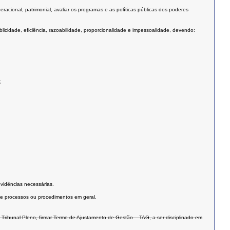
eracional, patrimonial, avaliar os programas e as políticas públicas dos poderes
icidade, eficiência, razoabilidade, proporcionalidade e impessoalidade, devendo:
;
vidências necessárias.
o de processos ou procedimentos em geral.
Tribunal Pleno, firmar Termo de Ajustamento de Gestão – TAG, a ser disciplinado em