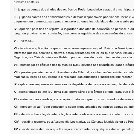
previstos nesta lei;
II -
julgar as contas dos chefes dos órgãos do Poder Legislativo estadual e municipal, d
III -
julgar as contas dos administradores e demais responsáveis por dinheiro, bens e va
daqueles que derem causa a perda, extravio ou outra irregularidade de que resulte pre
IV -
apreciar, para fins de registro, a legalidade dos atos de admissão de pessoal, a q
cargo de provimento em comissão, bem como a legalidade das concessões de aposentad
V -
...Vetado...
VI -
fiscalizar a aplicação de quaisquer recursos repassados pelo Estado e Municípios 
interesse público, sem fins lucrativos, assim declaradas em lei, ou que se vinculem 
Organizações Civis de Interesse Público, por contratos de gestão, termos de parceria
VII -
homologar os cálculos das quotas do ICMS devidas aos Municípios, dando ciência
VIII -
prestar, por intermédio do Presidente do Tribunal, as informações solicitadas pe
matérias sujeitas ao seu exame e o resultado das auditorias e inspeções que realizar;
IX -
aplicar aos responsáveis, em caso de ilegalidade de despesas ou irregularidade de
X -
assinar prazo de até (30) trinta dias, prorrogável por idêntico período, para que o
XI -
sustar, se não atendido, a execução do ato impugnado, comunicando a decisão à 
XII -
representar ao Poder competente sobre irregularidades ou abusos apurados, indic
XIII -
decidir sobre a legalidade, a legitimidade, a eficácia e a economicidade dos a
XIV -
decidir a respeito, se a Assembléia Legislativa, as Câmaras Municipais ou os Pod
XV -
decidir sobre denúncia que lhe seja encaminhada por qualquer cidadão, partido pol