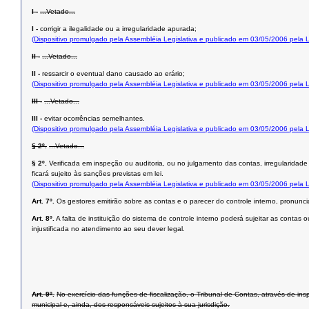
I -
...Vetado...
I -
corrigir a ilegalidade ou a irregularidade apurada;
(Dispositivo promulgado pela Assembléia Legislativa e publicado em 03/05/2006 pela
II -
...Vetado...
II -
ressarcir o eventual dano causado ao erário;
(Dispositivo promulgado pela Assembléia Legislativa e publicado em 03/05/2006 pela
III -
...Vetado...
III -
evitar ocorrências semelhantes.
(Dispositivo promulgado pela Assembléia Legislativa e publicado em 03/05/2006 pela
§ 2º.
...Vetado...
§ 2º.
Verificada em inspeção ou auditoria, ou no julgamento das contas, irregularidad
ficará sujeito às sanções previstas em lei.
(Dispositivo promulgado pela Assembléia Legislativa e publicado em 03/05/2006 pela
Art. 7º.
Os gestores emitirão sobre as contas e o parecer do controle interno, pronun
Art. 8º.
A falta de instituição do sistema de controle interno poderá sujeitar as cont
injustificada no atendimento ao seu dever legal.
Art. 9º.
No exercício das funções de fiscalização, o Tribunal de Contas, através de in
municipal e, ainda, dos responsáveis sujeitos à sua jurisdição.