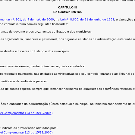
CAPÍTULO III
Do Controle Interno
mentar nº. 101, de 4 de maio de 2000
, na
Lei nº. 8.666, de 21 de junho de 1993
, e alterações 
 de controle interno com as seguintes finalidades:
ogramas de governo e dos orçamentos do Estado e dos municípios;
estões orçamentária, financeira e patrimonial, nos órgãos e entidades da administração estadual e
os direitos e haveres do Estado e dos municípios;
erno deverão exercer, dentre outras, as seguintes atividades:
peracional e patrimonial nas unidades administrativas sob seu controle, enviando ao Tribunal os r
 certificado de auditoria e parecer;
mada de contas especial sempre que tomar conhecimento de qualquer das ocorrências referidas 
órgãos e entidades da administração pública estadual e municipal, ao tomarem conhecimento de qu
 Lei Complementar 113 de 15/12/2005)
e indicará as providências adotadas para:
 Lei Complementar 113 de 15/12/2005)