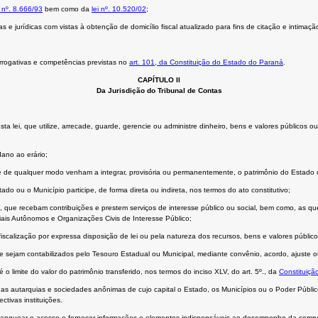
i nº. 8.666/93
bem como da
lei nº. 10.520/02
;
s e jurídicas com vistas à obtenção de domicílio fiscal atualizado para fins de citação e intimaç
rrogativas e competências previstas no
art. 101, da Constituição do Estado do Paraná
.
CAPÍTULO II
Da Jurisdição do Tribunal de Contas
 desta lei, que utilize, arrecade, guarde, gerencie ou administre dinheiro, bens e valores públi
dano ao erário;
 de qualquer modo venham a integrar, provisória ou permanentemente, o patrimônio do Estado ou
do ou o Município participe, de forma direta ou indireta, nos termos do ato constitutivo;
o, que recebam contribuições e prestem serviços de interesse público ou social, bem como, as q
iais Autônomos e Organizações Civis de Interesse Público;
iscalização por expressa disposição de lei ou pela natureza dos recursos, bens e valores público
 sejam contabilizados pelo Tesouro Estadual ou Municipal, mediante convênio, acordo, ajuste ou 
o limite do valor do patrimônio transferido, nos termos do inciso XLV, do art. 5º., da
Constituiçã
as autarquias e sociedades anônimas de cujo capital o Estado, os Municípios ou o Poder Públic
ctivas instituições.
franquear o acesso e fornecer informações e elementos indispensáveis ao desempenho da compe