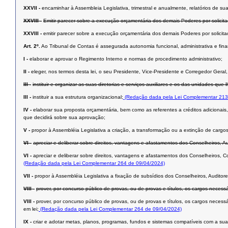
XXVII -
encaminhar à Assembleia Legislativa, trimestral e anualmente, relatórios de s
XXVIII -
Emitir parecer sobre a execução orçamentária dos demais Poderes por solicit
XXVIII -
emitir parecer sobre a execução orçamentária dos demais Poderes por solicit
Art. 2º.
Ao Tribunal de Contas é assegurada autonomia funcional, administrativa e fina
I -
elaborar e aprovar o Regimento Interno e normas de procedimento administrativo;
II -
eleger, nos termos desta lei, o seu Presidente, Vice-Presidente e Corregedor Geral,
III -
instituir e organizar as suas diretorias e serviços auxiliares e os das unidades que 
III -
instituir a sua estrutura organizacional;
(Redação dada pela Lei Complementar 213
IV -
elaborar sua proposta orçamentária, bem como as referentes a créditos adicionais,
que decidirá sobre sua aprovação;
V -
propor à Assembléia Legislativa a criação, a transformação ou a extinção de carg
VI -
apreciar e deliberar sobre direitos, vantagens e afastamentos dos Conselheiros, A
VI -
apreciar e deliberar sobre direitos, vantagens e afastamentos dos Conselheiros, C
(Redação dada pela Lei Complementar 264 de 09/04/2024)
VII -
propor à Assembléia Legislativa a fixação de subsídios dos Conselheiros, Auditor
VIII -
prover, por concurso público de provas, ou de provas e títulos, os cargos necess
VIII -
prover, por concurso público de provas, ou de provas e títulos, os cargos neces
em lei;
(Redação dada pela Lei Complementar 264 de 09/04/2024)
IX -
criar e adotar metas, planos, programas, fundos e sistemas compatíveis com a sua