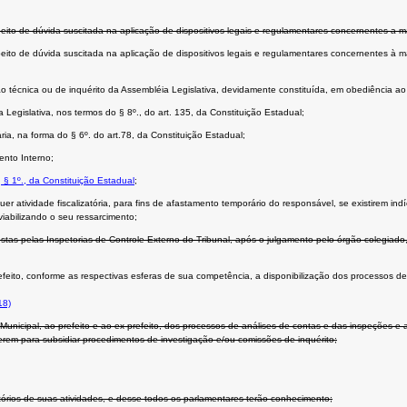
peito de dúvida suscitada na aplicação de dispositivos legais e regulamentares concernentes a m
peito de dúvida suscitada na aplicação de dispositivos legais e regulamentares concernentes à 
issão técnica ou de inquérito da Assembléia Legislativa, devidamente constituída, em obediência a
a Legislativa, nos termos do § 8º., do art. 135, da Constituição Estadual;
a, na forma do § 6º. do art.78, da Constituição Estadual;
ento Interno;
, § 1º., da Constituição Estadual
;
uer atividade fiscalizatória, para fins de afastamento temporário do responsável, se existirem in
viabilizando o seu ressarcimento;
tas pelas Inspetorias de Controle Externo do Tribunal, após o julgamento pelo órgão colegiado
efeito, conforme as respectivas esferas de sua competência, a disponibilização dos processos de
18)
unicipal, ao prefeito e ao ex-prefeito, dos processos de análises de contas e das inspeções e 
rem para subsidiar procedimentos de investigação e/ou comissões de inquérito;
atórios de suas atividades, e desse todos os parlamentares terão conhecimento;