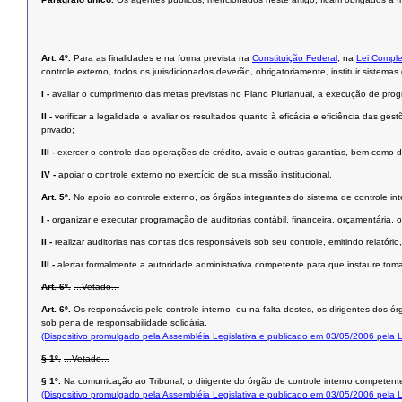
Art. 4º.
Para as finalidades e na forma prevista na
Constituição Federal
, na
Lei Comple
controle externo, todos os jurisdicionados deverão, obrigatoriamente, instituir sistemas
I -
avaliar o cumprimento das metas previstas no Plano Plurianual, a execução de pr
II -
verificar a legalidade e avaliar os resultados quanto à eficácia e eficiência das g
privado;
III -
exercer o controle das operações de crédito, avais e outras garantias, bem como d
IV -
apoiar o controle externo no exercício de sua missão institucional.
Art. 5º.
No apoio ao controle externo, os órgãos integrantes do sistema de controle int
I -
organizar e executar programação de auditorias contábil, financeira, orçamentária, o
II -
realizar auditorias nas contas dos responsáveis sob seu controle, emitindo relatório,
III -
alertar formalmente a autoridade administrativa competente para que instaure to
Art. 6º.
...Vetado...
Art. 6º.
Os responsáveis pelo controle interno, ou na falta destes, os dirigentes dos 
sob pena de responsabilidade solidária.
(Dispositivo promulgado pela Assembléia Legislativa e publicado em 03/05/2006 pela
§ 1º.
...Vetado...
§ 1º.
Na comunicação ao Tribunal, o dirigente do órgão de controle interno competent
(Dispositivo promulgado pela Assembléia Legislativa e publicado em 03/05/2006 pela