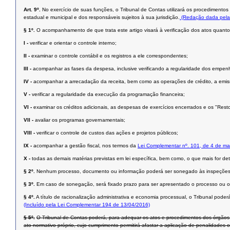
Art. 9º.
No exercício de suas funções, o Tribunal de Contas utilizará os procedimentos d
estadual e municipal e dos responsáveis sujeitos à sua jurisdição.
(Redação dada pela
§ 1º.
O acompanhamento de que trata este artigo visará à verificação dos atos quanto 
I -
verificar e orientar o controle interno;
II -
examinar o controle contábil e os registros a ele correspondentes;
III -
acompanhar as fases da despesa, inclusive verificando a regularidade dos empenhos
IV -
acompanhar a arrecadação da receita, bem como as operações de crédito, a emissã
V -
verificar a regularidade da execução da programação financeira;
VI -
examinar os créditos adicionais, as despesas de exercícios encerrados e os "Rest
VII -
avaliar os programas governamentais;
VIII -
verificar o controle de custos das ações e projetos públicos;
IX -
acompanhar a gestão fiscal, nos termos da
Lei Complementar nº. 101, de 4 de ma
X -
todas as demais matérias previstas em lei específica, bem como, o que mais for 
§ 2º.
Nenhum processo, documento ou informação poderá ser sonegado às inspeções ou
§ 3º.
Em caso de sonegação, será fixado prazo para ser apresentado o processo ou o d
§ 4º.
A título de racionalização administrativa e economia processual, o Tribunal pode
(Incluído pela Lei Complementar 194 de 13/04/2016)
§ 5º.
O Tribunal de Contas poderá, para adequar os atos e procedimentos dos órgãos 
ato normativo próprio, cujo cumprimento permitirá afastar a aplicação de penalidades 