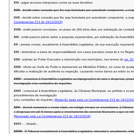
XVI -
julgar recursos interpostos contra as suas decisões;
XVII -
decidir sobre consulta que lhe seja formulada por autoridade competente, a res
XVII -
decidir sobre consulta que lhe seja formulada por autoridade competente, a res
Complementar 213 de 19/12/2018)
XVIII -
emitir parecer conclusivo, no prazo de (30) trinta dias, por solicitação de com
XIX -
emitir parecer prévio sobre a proposta orçamentária, por solicitação da Assembléi
XX -
prestar contas, anualmente à Assembléia Legislativa, da sua execução orçamentári
XXI -
determinar a baixa de responsabilidade nos casos previstos nesta lei e no Regim
XXII -
solicitar ao Poder Executivo a intervenção nos municípios, nos termos do
art. 20
XXIII -
oficiar ao chefe de Poder e representar ao Ministério Público, no curso de qualq
dificultar a realização de auditoria ou inspeção, causando novos danos ao erário ou in
XXIV -
comunicar à Assembléia Legislativa as impugnações de atos e despesas, propos
investigação e/ou comissões de inquérito;
XXIV -
comunicar à Assembleia Legislativa, às Câmaras Municipais, ao prefeito e ex-pr
procedimentos de investigação
e/ou comissões de inquérito;
(Redação dada pela Lei Complementar 213 de 19/12/20
XXV -
deverá comunicar e enviar cópia, no estágio em que se encontrarem, à Câmara M
e despesas em até 6 meses após o encerramento do exercício financeiro a que se refe
(Revogado pela Lei Complementar 213 de 19/12/2018)
XXVI -
...Vetado...
XXVII -
O Tribunal encaminhará à Assembléia Legislativa, trimestral e anualmente, rel