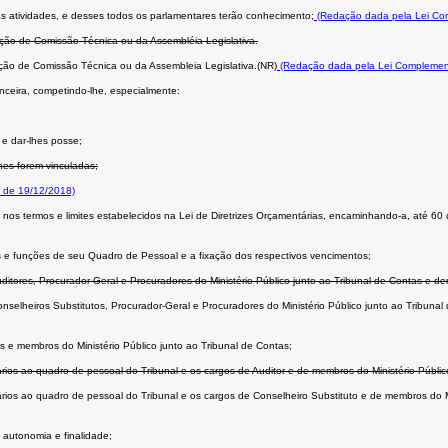
uas atividades, e desses todos os parlamentares terão conhecimento;
(Redação dada pela Lei Co
ação de Comissão Técnica ou da Assembléia Legislativa.
ação de Comissão Técnica ou da Assembleia Legislativa.(NR)
(Redação dada pela Lei Complemen
nceira, competindo-lhe, especialmente:
 e dar-lhes posse;
lhes forem vinculadas;
 de 19/12/2018)
 nos termos e limites estabelecidos na Lei de Diretrizes Orçamentárias, encaminhando-a, até 60 
os e funções de seu Quadro de Pessoal e a fixação dos respectivos vencimentos;
uditores, Procurador-Geral e Procuradores do Ministério Público junto ao Tribunal de Contas e d
onselheiros Substitutos, Procurador-Geral e Procuradores do Ministério Público junto ao Tribuna
es e membros do Ministério Público junto ao Tribunal de Contas;
ários ao quadro de pessoal do Tribunal e os cargos de Auditor e de membros do Ministério Públic
sários ao quadro de pessoal do Tribunal e os cargos de Conselheiro Substituto e de membros do M
 autonomia e finalidade;