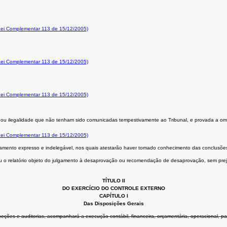
 Lei Complementar 113 de 15/12/2005)
 Lei Complementar 113 de 15/12/2005)
 Lei Complementar 113 de 15/12/2005)
e ou ilegalidade que não tenham sido comunicadas tempestivamente ao Tribunal, e provada a omis
 Lei Complementar 113 de 15/12/2005)
ciamento expresso e indelegável, nos quais atestarão haver tomado conhecimento das conclusões
as ou o relatório objeto do julgamento à desaprovação ou recomendação de desaprovação, sem prej
TÍTULO II
DO EXERCÍCIO DO CONTROLE EXTERNO
CAPÍTULO I
Das Disposições Gerais
speções e auditorias, acompanhará a execução contábil, financeira, orçamentária, operacional, p