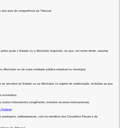
ão dos atos de competência do Tribunal;
cos ou pelos quais o Estado ou o Município responda, ou que, em nome deste, assuma
 Município ou de outra entidade pública estadual ou municipal;
ue se vinculem ao Estado ou ao Município no regime de colaboração, incluídas as que
s envolvidos;
outros instrumentos congêneres, inclusive recursos internacionais;
o Federal
;
o participem, solidariamente, com os membros dos Conselhos Fiscais e de
tência do Tribunal.