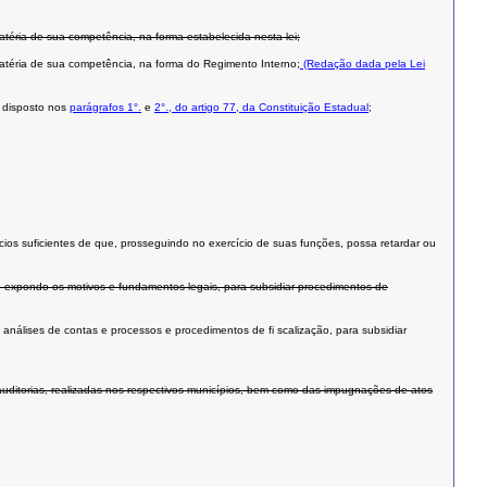
atéria de sua competência, na forma estabelecida nesta lei;
matéria de sua competência, na forma do Regimento Interno;
(Redação dada pela Lei
o disposto nos
parágrafos 1°.
e
2°., do artigo 77, da Constituição Estadual
;
dícios suficientes de que, prosseguindo no exercício de suas funções, possa retardar ou
, expondo os motivos e fundamentos legais, para subsidiar procedimentos de
 análises de contas e processos e procedimentos de fi scalização, para subsidiar
auditorias, realizadas nos respectivos municípios, bem como das impugnações de atos