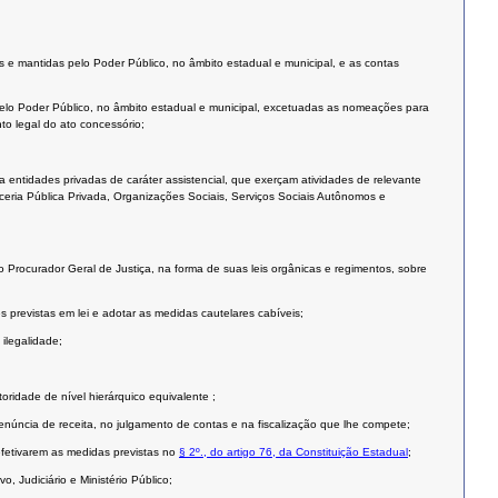
as e mantidas pelo Poder Público, no âmbito estadual e municipal, e as contas
as pelo Poder Público, no âmbito estadual e municipal, excetuadas as nomeações para
o legal do ato concessório;
a entidades privadas de caráter assistencial, que exerçam atividades de relevante
rceria Pública Privada, Organizações Sociais, Serviços Sociais Autônomos e
o Procurador Geral de Justiça, na forma de suas leis orgânicas e regimentos, sobre
s previstas em lei e adotar as medidas cautelares cabíveis;
 ilegalidade;
ridade de nível hierárquico equivalente ;
enúncia de receita, no julgamento de contas e na fiscalização que lhe compete;
 efetivarem as medidas previstas no
§ 2º., do artigo 76, da Constituição Estadual
;
, Judiciário e Ministério Público;