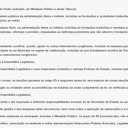
o Poder Judiciário, do Ministério Público e deste Tribunal;
lores públicos da administração direta e indireta, incluídas as fundações e sociedades instituíd
juízo ao erário;
ualquer título, na administração direta ou indireta, incluídas as fundações instituídas e mantid
orias, reformas e pensões, ressalvadas as melhorias posteriores que não alterem o fundament
mediante convênio, acordo, ajuste ou outros instrumentos congêneres, inclusive os repasses par
ao Estado ou ao Município no regime de colaboração, incluídas as que formalizarem acordos de Pa
 ou instrumentos congêneres;
 à Assembléia Legislativa;
la Assembléia Legislativa e suas respectivas comissões e demais Poderes do Estado, inclusive pel
 contas, as sanções previstas no artigo 85 e seguintes dessa lei, sem prejuízo de outras sançõe
 órgão ou entidade adote as providências necessárias ao exato cumprimento da lei, se verificada a
Assembléia Legislativa;
ando o ato inquinado e definindo responsabilidades inclusive as de Secretário de Estado ou auto
tos de gestão e das despesas deles decorrentes, bem como sobre a aplicação de subvenções e a r
eres estaduais ou municipais, inclusive o Ministério Público, no prazo de 90 (noventa) dias, não
ítico, associação ou sindicato e sobre representações feitas pelos Poderes Executivo, Legislativo