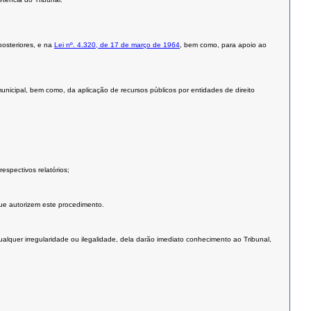
posteriores, e na
Lei nº. 4.320, de 17 de março de 1964
, bem como, para apoio ao
 municipal, bem como, da aplicação de recursos públicos por entidades de direito
espectivos relatórios;
que autorizem este procedimento.
alquer irregularidade ou ilegalidade, dela darão imediato conhecimento ao Tribunal,