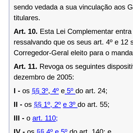
sendo vedada a sua vinculação aos Ga
titulares.
Art. 10.
Esta Lei Complementar entra 
ressalvando que os seus art. 4º e 12 s
Corregedor-Geral eleito para o manda
Art. 11.
Revoga os seguintes disposit
dezembro de 2005:
I -
os
§§ 3º
,
4º
e
5º
do art. 24;
II -
os
§§ 1º
, 2º
e 3º
do art. 55;
III -
o
art. 110;
IV -
os
§§ 4º
e 5º
do art. 140; e