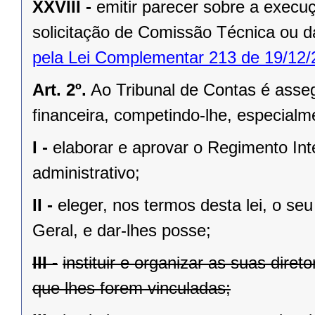
XXVIII -
emitir parecer sobre a exec
solicitação de Comissão Técnica ou d
pela Lei Complementar 213 de 19/12/
Art. 2º.
Ao Tribunal de Contas é asseg
financeira, competindo-lhe, especialm
I -
elaborar e aprovar o Regimento In
administrativo;
II -
eleger, nos termos desta lei, o se
Geral, e dar-lhes posse;
III -
instituir e organizar as suas diret
que lhes forem vinculadas;