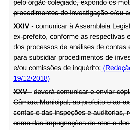
pelo órgão colegiado, expondo os mot
procedimentos de investigação e/ou c
XXIV -
comunicar à Assembleia Legisl
ex-prefeito, conforme as respectivas 
dos processos de análises de contas 
para subsidiar procedimentos de inve
e/ou comissões de inquérito;
(Redação
19/12/2018)
XXV -
deverá comunicar e enviar cópi
Câmara Municipal, ao prefeito e ao ex
contas e das inspeções e auditorias, 
como das impugnações de atos e des