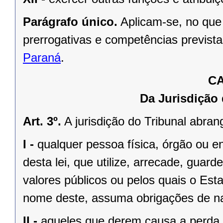
Parágrafo único.
Aplicam-se, no que
prerrogativas e competências previst
Paraná
.
CA
Da Jurisdição
Art. 3º.
A jurisdição do Tribunal abran
I -
qualquer pessoa física, órgão ou ent
desta lei, que utilize, arrecade, guard
valores públicos ou pelos quais o Es
nome deste, assuma obrigações de na
II -
aqueles que derem causa a perda, 