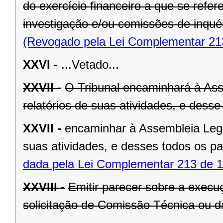
do exercício financeiro a que se refe
investigação e/ou comissões de inquér
(Revogado pela Lei Complementar 21
XXVI -
...Vetado...
XXVII -
O Tribunal encaminhará à Asse
relatórios de suas atividades, e dess
XXVII -
encaminhar à Assembleia Legisl
suas atividades, e desses todos os p
dada pela Lei Complementar 213 de 1
XXVIII -
Emitir parecer sobre a exec
solicitação de Comissão Técnica ou d