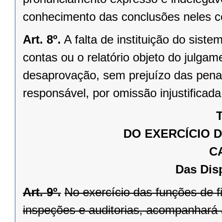
conhecimento das conclusões neles c
Art. 8º.
A falta de instituição do siste
contas ou o relatório objeto do julg
desaprovação, sem prejuízo das penal
responsável, por omissão injustificad
T
DO EXERCÍCIO 
C
Das Dis
Art. 9º.
No exercício das funções de f
inspeções e auditorias, acompanhará a