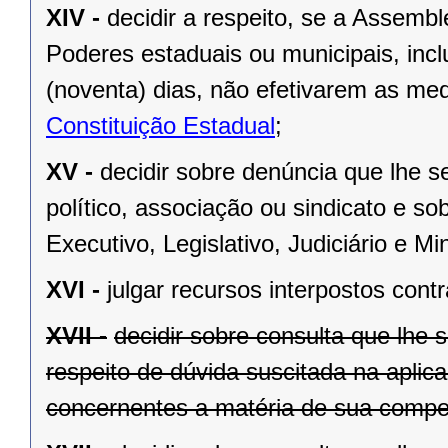
XIV -
decidir a respeito, se a Assemb
Poderes estaduais ou municipais, inclu
(noventa) dias, não efetivarem as me
Constituição Estadual
;
XV -
decidir sobre denúncia que lhe s
político, associação ou sindicato e s
Executivo, Legislativo, Judiciário e Min
XVI -
julgar recursos interpostos cont
XVII -
decidir sobre consulta que lhe 
respeito de dúvida suscitada na aplic
concernentes a matéria de sua compet