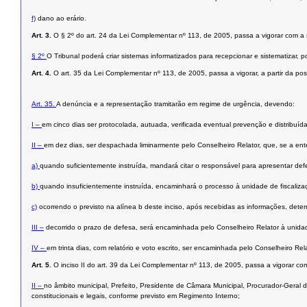
f)
dano ao erário.
Art. 3.
O § 2º do art. 24 da Lei Complementar nº 113, de 2005, passa a vigorar com a
§ 2º
O Tribunal poderá criar sistemas informatizados para recepcionar e sistematizar, 
Art. 4.
O art. 35 da Lei Complementar nº 113, de 2005, passa a vigorar, a partir da 
Art. 35.
A denúncia e a representação tramitarão em regime de urgência, devendo:
I –
em cinco dias ser protocolada, autuada, verificada eventual prevenção e distribuíd
II –
em dez dias, ser despachada liminarmente pelo Conselheiro Relator, que, se a en
a)
quando suficientemente instruída, mandará citar o responsável para apresentar def
b)
quando insuficientemente instruída, encaminhará o processo à unidade de fiscaliza
c)
ocorrendo o previsto na alínea b deste inciso, após recebidas as informações, deter
III –
decorrido o prazo de defesa, será encaminhada pelo Conselheiro Relator à unidade t
IV –
em trinta dias, com relatório e voto escrito, ser encaminhada pelo Conselheiro Re
Art. 5.
O inciso II do art. 39 da Lei Complementar nº 113, de 2005, passa a vigorar co
II –
no âmbito municipal, Prefeito, Presidente de Câmara Municipal, Procurador-Geral d
constitucionais e legais, conforme previsto em Regimento Interno;