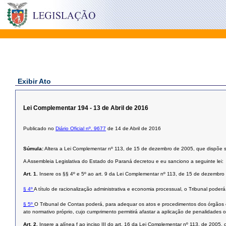
Exibir Ato
Lei Complementar 194 - 13 de Abril de 2016
Publicado no
Diário Oficial nº. 9677
de 14 de Abril de 2016
Súmula:
Altera a Lei Complementar nº 113, de 15 de dezembro de 2005, que dispõe s
A Assembleia Legislativa do Estado do Paraná decretou e eu sanciono a seguinte lei:
Art. 1.
Insere os §§ 4º e 5º ao art. 9 da Lei Complementar nº 113, de 15 de dezembro
§ 4º
A título de racionalização administrativa e economia processual, o Tribunal poder
§ 5º
O Tribunal de Contas poderá, para adequar os atos e procedimentos dos órgãos o
ato normativo próprio, cujo cumprimento permitirá afastar a aplicação de penalidades 
Art. 2.
Insere a alínea f ao inciso III do art. 16 da Lei Complementar nº 113, de 2005,