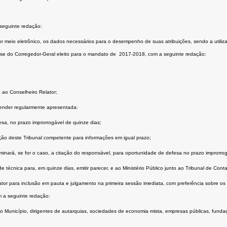
 seguinte redação:
por meio eletrônico, os dados necessários para o desempenho de suas atribuições, sendo a utiliza
posse do Corregedor-Geral eleito para o mandato de 2017-2018, com a seguinte redação:
a ao Conselheiro Relator;
tender regularmente apresentada:
esa, no prazo improrrogável de quinze dias;
ção deste Tribunal competente para informações em igual prazo;
minará, se for o caso, a citação do responsável, para oportunidade de defesa no prazo improrrog
écnica para, em quinze dias, emitir parecer, e ao Ministério Público junto ao Tribunal de Contas 
lator para inclusão em pauta e julgamento na primeira sessão imediata, com preferência sobre os 
m a seguinte redação:
o Município, dirigentes de autarquias, sociedades de economia mista, empresas públicas, fundaçõ