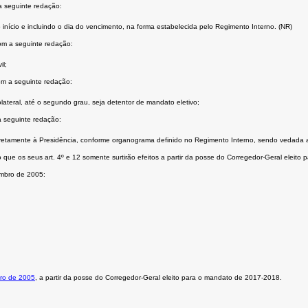
a seguinte redação:
início e incluindo o dia do vencimento, na forma estabelecida pelo Regimento Interno. (NR)
com a seguinte redação:
il;
com a seguinte redação:
ateral, até o segundo grau, seja detentor de mandato eletivo;
a seguinte redação:
diretamente à Presidência, conforme organograma definido no Regimento Interno, sendo vedada a 
que os seus art. 4º e 12 somente surtirão efeitos a partir da posse do Corregedor-Geral eleit
embro de 2005:
ro de 2005
, a partir da posse do Corregedor-Geral eleito para o mandato de 2017-2018.