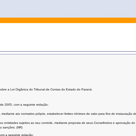
obre a Lei Orgânica do Tribunal de Contas do Estado do Paraná.
 de 2005, com a seguinte redação:
á, mediante ato normativo próprio, estabelecer limites mínimos de valor para fins de instauração
u entidades sujeitos ao seu controle, mediante proposta de seus Conselheiros e aprovação do T
ou sanções. (NR)
 com a seguinte redação: