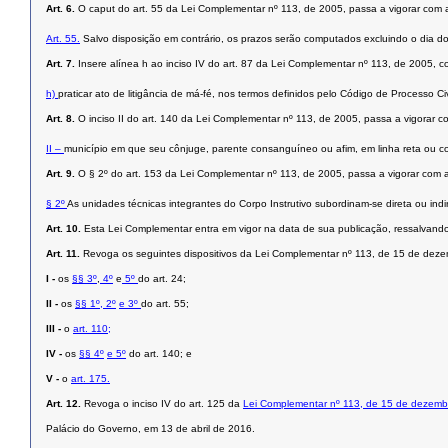
Art. 6.
O caput do art. 55 da Lei Complementar nº 113, de 2005, passa a vigorar com 
Art. 55.
Salvo disposição em contrário, os prazos serão computados excluindo o dia do 
Art. 7.
Insere alínea h ao inciso IV do art. 87 da Lei Complementar nº 113, de 2005, 
h)
praticar ato de litigância de má-fé, nos termos definidos pelo Código de Processo Civ
Art. 8.
O inciso II do art. 140 da Lei Complementar nº 113, de 2005, passa a vigorar 
II –
município em que seu cônjuge, parente consanguíneo ou afim, em linha reta ou col
Art. 9.
O § 2º do art. 153 da Lei Complementar nº 113, de 2005, passa a vigorar com 
§ 2º
As unidades técnicas integrantes do Corpo Instrutivo subordinam-se direta ou in
Art. 10.
Esta Lei Complementar entra em vigor na data de sua publicação, ressalvando 
Art. 11.
Revoga os seguintes dispositivos da Lei Complementar nº 113, de 15 de dez
I -
os
§§ 3º
,
4º
e
5º
do art. 24;
II -
os
§§ 1º
, 2º
e 3º
do art. 55;
III -
o
art. 110;
IV -
os
§§ 4º
e 5º
do art. 140; e
V -
o
art. 175.
Art. 12.
Revoga o inciso IV do art. 125 da
Lei Complementar nº 113, de 15 de dezemb
Palácio do Governo, em 13 de abril de 2016.