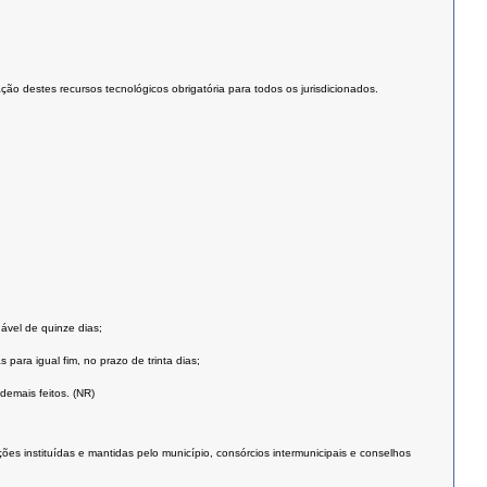
ção destes recursos tecnológicos obrigatória para todos os jurisdicionados.
ável de quinze dias;
para igual fim, no prazo de trinta dias;
demais feitos. (NR)
es instituídas e mantidas pelo município, consórcios intermunicipais e conselhos