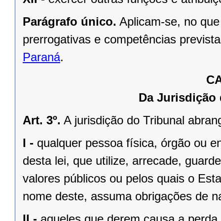
Parágrafo único.
Aplicam-se, no que
prerrogativas e competências previst
Paraná
.
CA
Da Jurisdição
Art. 3º.
A jurisdição do Tribunal abran
I -
qualquer pessoa física, órgão ou ent
desta lei, que utilize, arrecade, guard
valores públicos ou pelos quais o Es
nome deste, assuma obrigações de na
II -
aqueles que derem causa a perda, 