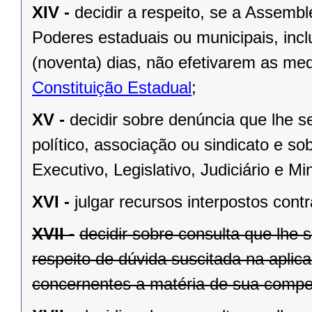
XIV -
decidir a respeito, se a Assemb
Poderes estaduais ou municipais, inclu
(noventa) dias, não efetivarem as me
Constituição Estadual
;
XV -
decidir sobre denúncia que lhe s
político, associação ou sindicato e s
Executivo, Legislativo, Judiciário e Min
XVI -
julgar recursos interpostos cont
XVII -
decidir sobre consulta que lhe 
respeito de dúvida suscitada na aplic
concernentes a matéria de sua compet