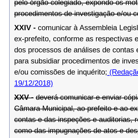
pelo órgão colegiado, expondo os mot
procedimentos de investigação e/ou c
XXIV -
comunicar à Assembleia Legisl
ex-prefeito, conforme as respectivas 
dos processos de análises de contas 
para subsidiar procedimentos de inve
e/ou comissões de inquérito;
(Redação
19/12/2018)
XXV -
deverá comunicar e enviar cópi
Câmara Municipal, ao prefeito e ao ex
contas e das inspeções e auditorias, 
como das impugnações de atos e des