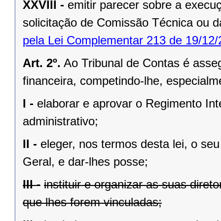
XXVIII -
emitir parecer sobre a exec
solicitação de Comissão Técnica ou d
pela Lei Complementar 213 de 19/12/
Art. 2º.
Ao Tribunal de Contas é asseg
financeira, competindo-lhe, especialm
I -
elaborar e aprovar o Regimento In
administrativo;
II -
eleger, nos termos desta lei, o se
Geral, e dar-lhes posse;
III -
instituir e organizar as suas diret
que lhes forem vinculadas;