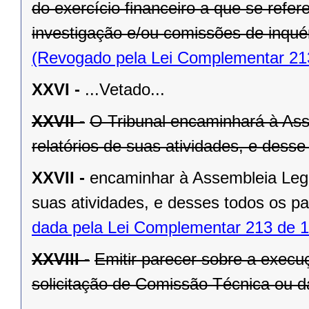
do exercício financeiro a que se refe
investigação e/ou comissões de inquér
(Revogado pela Lei Complementar 21
XXVI -
...Vetado...
XXVII -
O Tribunal encaminhará à Asse
relatórios de suas atividades, e dess
XXVII -
encaminhar à Assembleia Legisl
suas atividades, e desses todos os p
dada pela Lei Complementar 213 de 1
XXVIII -
Emitir parecer sobre a exec
solicitação de Comissão Técnica ou d