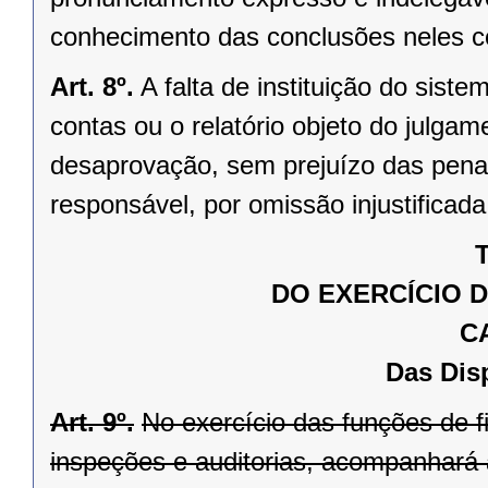
conhecimento das conclusões neles c
Art. 8º.
A falta de instituição do siste
contas ou o relatório objeto do julg
desaprovação, sem prejuízo das penal
responsável, por omissão injustificad
T
DO EXERCÍCIO 
C
Das Dis
Art. 9º.
No exercício das funções de f
inspeções e auditorias, acompanhará a