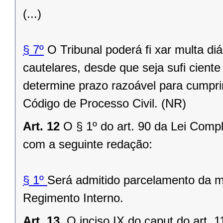
(...)
§ 7º
O Tribunal poderá fi xar multa d
cautelares, desde que seja sufi cient
determine prazo razoável para cumpri
Código de Processo Civil. (NR)
Art. 12
O § 1º do art. 90 da Lei Comp
com a seguinte redação:
§ 1º
Será admitido parcelamento da m
Regimento Interno.
Art. 13.
O inciso IX do caput do art. 