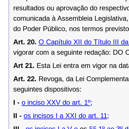
resultados ou aprovação do respectivo 
comunicada à Assembleia Legislativa, 
do Poder Público, nos termos previst
Art. 20.
O Capítulo XII do Título III 
vigorar com a seguinte redação: 
Art 21.
Esta Lei entra em vigor na dat
Art. 22.
Revoga, da Lei Complementar
seguintes dispositivos:
I -
o inciso XXV do art. 1º;
II -
os incisos I a XXI do art. 11;
III -
os incisos I a V e
os
§§ 1º ao 3º do