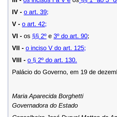
IV -
o art. 39;
V -
o art. 42;
VI -
os
§§ 2º
e
3º do art. 90
;
VII -
o inciso V do art. 125;
VIII -
o § 2º do art. 130.
Palácio do Governo, em 19 de dezem
Maria Aparecida Borghetti
Governadora do Estado