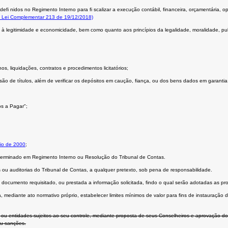
efi nidos no Regimento Interno para fi scalizar a execução contábil, financeira, orçamentária, op
 Lei Complementar 213 de 19/12/2018)
à legitimidade e economicidade, bem como quanto aos princípios da legalidade, moralidade, publ
, liquidações, contratos e procedimentos licitatórios;
o de títulos, além de verificar os depósitos em caução, fiança, ou dos bens dados em garantia
os a Pagar";
io de 2000
;
determinado em Regimento Interno ou Resolução do Tribunal de Contas.
 auditorias do Tribunal de Contas, a qualquer pretexto, sob pena de responsabilidade.
ocumento requisitado, ou prestada a informação solicitada, findo o qual serão adotadas as pro
rá, mediante ato normativo próprio, estabelecer limites mínimos de valor para fins de instauraçã
ou entidades sujeitos ao seu controle, mediante proposta de seus Conselheiros e aprovação do 
ou sanções.