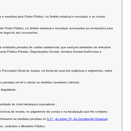
as e mantidas pelo Poder Público, no âmbito estadual e municipal, e as contas
as pelo Poder Público, no âmbito estadual e municipal, excetuadas as nomeações para
o legal do ato concessório;
a entidades privadas de caráter assistencial, que exerçam atividades de relevante
rceria Pública Privada, Organizações Sociais, Serviços Sociais Autônomos e
o Procurador Geral de Justiça, na forma de suas leis orgânicas e regimentos, sobre
s previstas em lei e adotar as medidas cautelares cabíveis;
 ilegalidade;
ridade de nível hierárquico equivalente ;
enúncia de receita, no julgamento de contas e na fiscalização que lhe compete;
 efetivarem as medidas previstas no
§ 2º., do artigo 76, da Constituição Estadual
;
, Judiciário e Ministério Público;