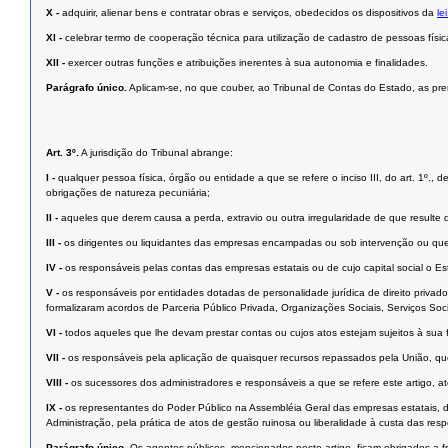
X -
adquirir, alienar bens e contratar obras e serviços, obedecidos os dispositivos da
le
XI -
celebrar termo de cooperação técnica para utilização de cadastro de pessoas física
XII -
exercer outras funções e atribuições inerentes à sua autonomia e finalidades.
Parágrafo único.
Aplicam-se, no que couber, ao Tribunal de Contas do Estado, as pre
Art. 3º.
A jurisdição do Tribunal abrange:
I -
qualquer pessoa física, órgão ou entidade a que se refere o inciso III, do art. 1º.,
obrigações de natureza pecuniária;
II -
aqueles que derem causa a perda, extravio ou outra irregularidade de que resulte 
III -
os dirigentes ou liquidantes das empresas encampadas ou sob intervenção ou que
IV -
os responsáveis pelas contas das empresas estatais ou de cujo capital social o Esta
V -
os responsáveis por entidades dotadas de personalidade jurídica de direito privad
formalizaram acordos de Parceria Público Privada, Organizações Sociais, Serviços Soc
VI -
todos aqueles que lhe devam prestar contas ou cujos atos estejam sujeitos à sua f
VII -
os responsáveis pela aplicação de quaisquer recursos repassados pela União, que
VIII -
os sucessores dos administradores e responsáveis a que se refere este artigo, até 
IX -
os representantes do Poder Público na Assembléia Geral das empresas estatais, d
Administração, pela prática de atos de gestão ruinosa ou liberalidade à custa das respe
Parágrafo único.
Os agentes públicos, mencionados neste artigo, ficam obrigados a 