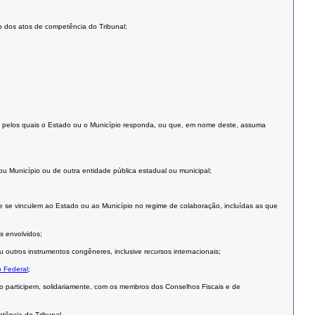
ão dos atos de competência do Tribunal;
cos ou pelos quais o Estado ou o Município responda, ou que, em nome deste, assuma
 Município ou de outra entidade pública estadual ou municipal;
ue se vinculem ao Estado ou ao Município no regime de colaboração, incluídas as que
s envolvidos;
outros instrumentos congêneres, inclusive recursos internacionais;
o Federal
;
o participem, solidariamente, com os membros dos Conselhos Fiscais e de
tência do Tribunal.