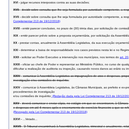
XVI -
julgar recursos interpostos contra as suas decisões;
XVII -
decidir sobre consulta que lhe seja formulada por autoridade competente, a res
XVII -
decidir sobre consulta que lhe seja formulada por autoridade competente, a res
Complementar 213 de 19/12/2018)
XVIII -
emitir parecer conclusivo, no prazo de (30) trinta dias, por solicitação de com
XIX -
emitir parecer prévio sobre a proposta orçamentária, por solicitação da Assembléi
XX -
prestar contas, anualmente à Assembléia Legislativa, da sua execução orçamentári
XXI -
determinar a baixa de responsabilidade nos casos previstos nesta lei e no Regim
XXII -
solicitar ao Poder Executivo a intervenção nos municípios, nos termos do
art. 20
XXIII -
oficiar ao chefe de Poder e representar ao Ministério Público, no curso de qualq
dificultar a realização de auditoria ou inspeção, causando novos danos ao erário ou in
XXIV -
comunicar à Assembléia Legislativa as impugnações de atos e despesas, propos
investigação e/ou comissões de inquérito;
XXIV -
comunicar à Assembleia Legislativa, às Câmaras Municipais, ao prefeito e ex-pr
procedimentos de investigação
e/ou comissões de inquérito;
(Redação dada pela Lei Complementar 213 de 19/12/20
XXV -
deverá comunicar e enviar cópia, no estágio em que se encontrarem, à Câmara M
e despesas em até 6 meses após o encerramento do exercício financeiro a que se refe
(Revogado pela Lei Complementar 213 de 19/12/2018)
XXVI -
...Vetado...
XXVII -
O Tribunal encaminhará à Assembléia Legislativa, trimestral e anualmente, rel