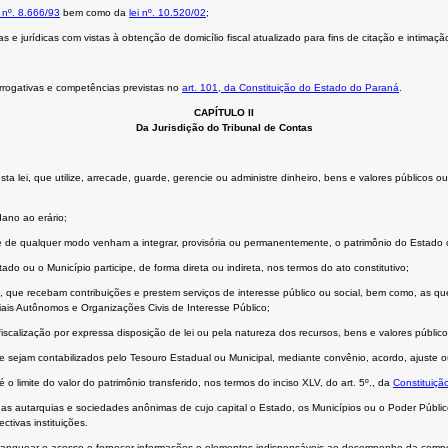
i nº. 8.666/93
bem como da
lei nº. 10.520/02
;
s e jurídicas com vistas à obtenção de domicílio fiscal atualizado para fins de citação e intimaç
rrogativas e competências previstas no
art. 101, da Constituição do Estado do Paraná
.
CAPÍTULO II
Da Jurisdição do Tribunal de Contas
 desta lei, que utilize, arrecade, guarde, gerencie ou administre dinheiro, bens e valores públi
dano ao erário;
 de qualquer modo venham a integrar, provisória ou permanentemente, o patrimônio do Estado ou
do ou o Município participe, de forma direta ou indireta, nos termos do ato constitutivo;
o, que recebam contribuições e prestem serviços de interesse público ou social, bem como, as q
iais Autônomos e Organizações Civis de Interesse Público;
iscalização por expressa disposição de lei ou pela natureza dos recursos, bens e valores público
 sejam contabilizados pelo Tesouro Estadual ou Municipal, mediante convênio, acordo, ajuste ou 
o limite do valor do patrimônio transferido, nos termos do inciso XLV, do art. 5º., da
Constituiçã
as autarquias e sociedades anônimas de cujo capital o Estado, os Municípios ou o Poder Públic
ctivas instituições.
franquear o acesso e fornecer informações e elementos indispensáveis ao desempenho da compe