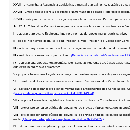
XXVII -
encaminhar à Assembleia Legislativa, trimestral e anualmente, relatórios de s
XXVIII -
Emitir parecer sobre a execução orçamentária dos demais Poderes por solicit
XXVIII -
emitir parecer sobre a execução orçamentária dos demais Poderes por solicit
Art. 2º.
Ao Tribunal de Contas é assegurada autonomia funcional, administrativa e fina
I -
elaborar e aprovar o Regimento Interno e normas de procedimento administrativo;
II -
eleger, nos termos desta lei, o seu Presidente, Vice-Presidente e Corregedor Geral,
III -
instituir e organizar as suas diretorias e serviços auxiliares e os das unidades que 
III -
instituir a sua estrutura organizacional;
(Redação dada pela Lei Complementar 213
IV -
elaborar sua proposta orçamentária, bem como as referentes a créditos adicionais,
que decidirá sobre sua aprovação;
V -
propor à Assembléia Legislativa a criação, a transformação ou a extinção de carg
VI -
apreciar e deliberar sobre direitos, vantagens e afastamentos dos Conselheiros, A
VI -
apreciar e deliberar sobre direitos, vantagens e afastamentos dos Conselheiros, C
(Redação dada pela Lei Complementar 264 de 09/04/2024)
VII -
propor à Assembléia Legislativa a fixação de subsídios dos Conselheiros, Auditor
VIII -
prover, por concurso público de provas, ou de provas e títulos, os cargos necess
VIII -
prover, por concurso público de provas, ou de provas e títulos, os cargos neces
em lei;
(Redação dada pela Lei Complementar 264 de 09/04/2024)
IX -
criar e adotar metas, planos, programas, fundos e sistemas compatíveis com a sua