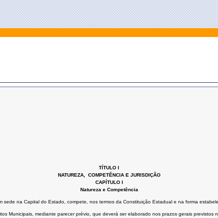
TÍTULO I
NATUREZA, COMPETÊNCIA E JURISDIÇÃO
CAPÍTULO I
Natureza e Competência
m sede na Capital do Estado, compete, nos termos da Constituição Estadual e na forma estabelec
os Municipais, mediante parecer prévio, que deverá ser elaborado nos prazos gerais previstos n