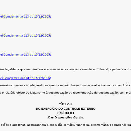
 Lei Complementar 113 de 15/12/2005)
 Lei Complementar 113 de 15/12/2005)
 Lei Complementar 113 de 15/12/2005)
e ou ilegalidade que não tenham sido comunicadas tempestivamente ao Tribunal, e provada a omis
 Lei Complementar 113 de 15/12/2005)
ciamento expresso e indelegável, nos quais atestarão haver tomado conhecimento das conclusões
as ou o relatório objeto do julgamento à desaprovação ou recomendação de desaprovação, sem prej
TÍTULO II
DO EXERCÍCIO DO CONTROLE EXTERNO
CAPÍTULO I
Das Disposições Gerais
speções e auditorias, acompanhará a execução contábil, financeira, orçamentária, operacional, p