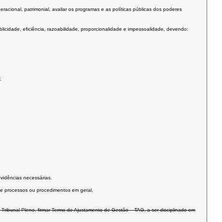
eracional, patrimonial, avaliar os programas e as políticas públicas dos poderes
icidade, eficiência, razoabilidade, proporcionalidade e impessoalidade, devendo:
;
vidências necessárias.
o de processos ou procedimentos em geral.
Tribunal Pleno, firmar Termo de Ajustamento de Gestão – TAG, a ser disciplinado em