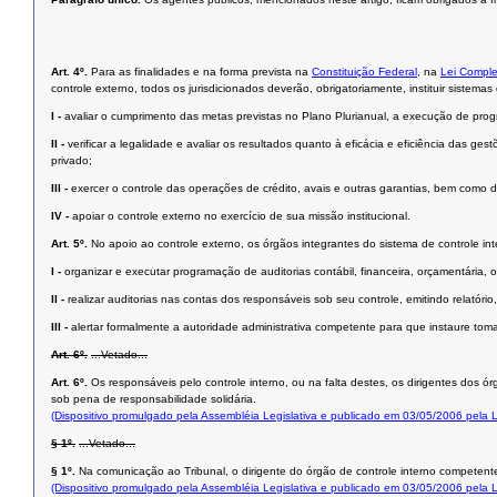
Art. 4º.
Para as finalidades e na forma prevista na
Constituição Federal
, na
Lei Comple
controle externo, todos os jurisdicionados deverão, obrigatoriamente, instituir sistemas
I -
avaliar o cumprimento das metas previstas no Plano Plurianual, a execução de pr
II -
verificar a legalidade e avaliar os resultados quanto à eficácia e eficiência das g
privado;
III -
exercer o controle das operações de crédito, avais e outras garantias, bem como d
IV -
apoiar o controle externo no exercício de sua missão institucional.
Art. 5º.
No apoio ao controle externo, os órgãos integrantes do sistema de controle int
I -
organizar e executar programação de auditorias contábil, financeira, orçamentária, o
II -
realizar auditorias nas contas dos responsáveis sob seu controle, emitindo relatório,
III -
alertar formalmente a autoridade administrativa competente para que instaure to
Art. 6º.
...Vetado...
Art. 6º.
Os responsáveis pelo controle interno, ou na falta destes, os dirigentes dos 
sob pena de responsabilidade solidária.
(Dispositivo promulgado pela Assembléia Legislativa e publicado em 03/05/2006 pela
§ 1º.
...Vetado...
§ 1º.
Na comunicação ao Tribunal, o dirigente do órgão de controle interno competent
(Dispositivo promulgado pela Assembléia Legislativa e publicado em 03/05/2006 pela