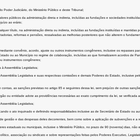
o Poder Judiciário, do Ministério Público e deste Tribunal;
lores públicos da administração direta e indireta, incluídas as fundações e sociedades instituíd
juízo ao erário;
ualquer título, na administração direta ou indireta, incluídas as fundações instituídas e mantid
orias, reformas e pensões, ressalvadas as melhorias posteriores que não alterem o fundament
mediante convênio, acordo, ajuste ou outros instrumentos congêneres, inclusive os repasses par
ao Estado ou ao Município no regime de colaboração, incluídas as que formalizarem acordos de Pa
 ou instrumentos congêneres;
 à Assembléia Legislativa;
la Assembléia Legislativa e suas respectivas comissões e demais Poderes do Estado, inclusive pel
 contas, as sanções previstas no artigo 85 e seguintes dessa lei, sem prejuízo de outras sançõe
 órgão ou entidade adote as providências necessárias ao exato cumprimento da lei, se verificada a
Assembléia Legislativa;
ando o ato inquinado e definindo responsabilidades inclusive as de Secretário de Estado ou auto
tos de gestão e das despesas deles decorrentes, bem como sobre a aplicação de subvenções e a r
eres estaduais ou municipais, inclusive o Ministério Público, no prazo de 90 (noventa) dias, não
ítico, associação ou sindicato e sobre representações feitas pelos Poderes Executivo, Legislativo