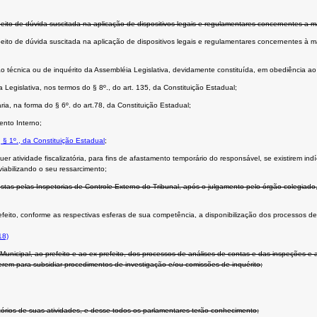
peito de dúvida suscitada na aplicação de dispositivos legais e regulamentares concernentes a m
peito de dúvida suscitada na aplicação de dispositivos legais e regulamentares concernentes à 
issão técnica ou de inquérito da Assembléia Legislativa, devidamente constituída, em obediência a
a Legislativa, nos termos do § 8º., do art. 135, da Constituição Estadual;
a, na forma do § 6º. do art.78, da Constituição Estadual;
ento Interno;
, § 1º., da Constituição Estadual
;
uer atividade fiscalizatória, para fins de afastamento temporário do responsável, se existirem in
viabilizando o seu ressarcimento;
tas pelas Inspetorias de Controle Externo do Tribunal, após o julgamento pelo órgão colegiado
efeito, conforme as respectivas esferas de sua competência, a disponibilização dos processos de
18)
unicipal, ao prefeito e ao ex-prefeito, dos processos de análises de contas e das inspeções e 
rem para subsidiar procedimentos de investigação e/ou comissões de inquérito;
atórios de suas atividades, e desse todos os parlamentares terão conhecimento;