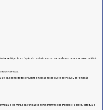
são, o dirigente do órgão de controle interno, na qualidade de responsável solidário,
 neles contidas.
uízo das penalidades previstas em lei ao respectivo responsável, por omissão
atrimonial e de metas das unidades administrativas dos Poderes Públicos, estadual e