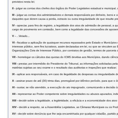
previstos nesta lei;
II -
julgar as contas dos chefes dos órgãos do Poder Legislativo estadual e municipal, d
III -
julgar as contas dos administradores e demais responsáveis por dinheiro, bens e va
daqueles que derem causa a perda, extravio ou outra irregularidade de que resulte pre
IV -
apreciar, para fins de registro, a legalidade dos atos de admissão de pessoal, a q
cargo de provimento em comissão, bem como a legalidade das concessões de aposentad
V -
...Vetado...
VI -
fiscalizar a aplicação de quaisquer recursos repassados pelo Estado e Municípios 
interesse público, sem fins lucrativos, assim declaradas em lei, ou que se vinculem 
Organizações Civis de Interesse Público, por contratos de gestão, termos de parceria
VII -
homologar os cálculos das quotas do ICMS devidas aos Municípios, dando ciência
VIII -
prestar, por intermédio do Presidente do Tribunal, as informações solicitadas pe
matérias sujeitas ao seu exame e o resultado das auditorias e inspeções que realizar;
IX -
aplicar aos responsáveis, em caso de ilegalidade de despesas ou irregularidade de
X -
assinar prazo de até (30) trinta dias, prorrogável por idêntico período, para que o
XI -
sustar, se não atendido, a execução do ato impugnado, comunicando a decisão à 
XII -
representar ao Poder competente sobre irregularidades ou abusos apurados, indic
XIII -
decidir sobre a legalidade, a legitimidade, a eficácia e a economicidade dos a
XIV -
decidir a respeito, se a Assembléia Legislativa, as Câmaras Municipais ou os Pod
XV -
decidir sobre denúncia que lhe seja encaminhada por qualquer cidadão, partido pol