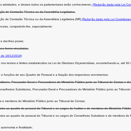
uas atividades, e desses todos os parlamentares terão conhecimento;
(Redação dada pela Lei Co
ação de Comissão Técnica ou da Assembléia Legislativa.
ação de Comissão Técnica ou da Assembleia Legislativa.(NR)
(Redação dada pela Lei Complemen
nceira, competindo-lhe, especialmente:
 e dar-lhes posse;
lhes forem vinculadas;
 de 19/12/2018)
 nos termos e limites estabelecidos na Lei de Diretrizes Orçamentárias, encaminhando-a, até 60 
os e funções de seu Quadro de Pessoal e a fixação dos respectivos vencimentos;
uditores, Procurador-Geral e Procuradores do Ministério Público junto ao Tribunal de Contas e d
onselheiros Substitutos, Procurador-Geral e Procuradores do Ministério Público junto ao Tribuna
es e membros do Ministério Público junto ao Tribunal de Contas;
ários ao quadro de pessoal do Tribunal e os cargos de Auditor e de membros do Ministério Públic
sários ao quadro de pessoal do Tribunal e os cargos de Conselheiro Substituto e de membros do M
 autonomia e finalidade;