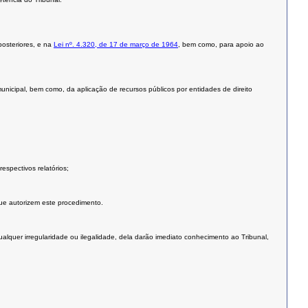
posteriores, e na
Lei nº. 4.320, de 17 de março de 1964
, bem como, para apoio ao
 municipal, bem como, da aplicação de recursos públicos por entidades de direito
espectivos relatórios;
que autorizem este procedimento.
alquer irregularidade ou ilegalidade, dela darão imediato conhecimento ao Tribunal,