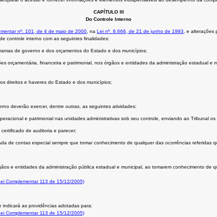
CAPÍTULO III
Do Controle Interno
mentar nº. 101, de 4 de maio de 2000
, na
Lei nº. 8.666, de 21 de junho de 1993
, e alterações 
 de controle interno com as seguintes finalidades:
ogramas de governo e dos orçamentos do Estado e dos municípios;
estões orçamentária, financeira e patrimonial, nos órgãos e entidades da administração estadual e
os direitos e haveres do Estado e dos municípios;
erno deverão exercer, dentre outras, as seguintes atividades:
peracional e patrimonial nas unidades administrativas sob seu controle, enviando ao Tribunal os r
 certificado de auditoria e parecer;
mada de contas especial sempre que tomar conhecimento de qualquer das ocorrências referidas 
órgãos e entidades da administração pública estadual e municipal, ao tomarem conhecimento de qu
 Lei Complementar 113 de 15/12/2005)
e indicará as providências adotadas para:
 Lei Complementar 113 de 15/12/2005)