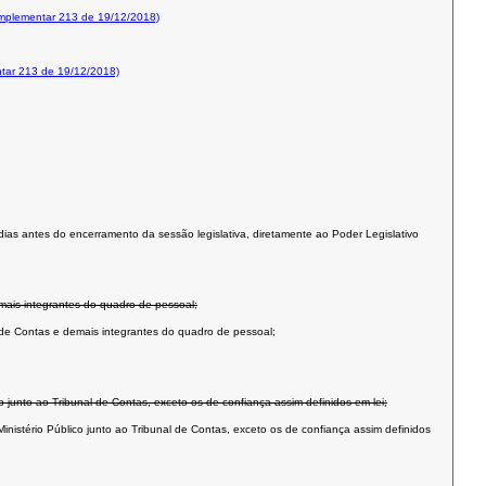
mplementar 213 de 19/12/2018)
tar 213 de 19/12/2018)
dias antes do encerramento da sessão legislativa, diretamente ao Poder Legislativo
emais integrantes do quadro de pessoal;
l de Contas e demais integrantes do quadro de pessoal;
o junto ao Tribunal de Contas, exceto os de confiança assim definidos em lei;
inistério Público junto ao Tribunal de Contas, exceto os de confiança assim definidos