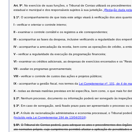
Art. 9º.
No exercício de suas funções, o Tribunal de Contas utilizará os procedimentos d
estadual e municipal e dos responsáveis sujeitos à sua jurisdição.
(Redação dada pela
§ 1º.
O acompanhamento de que trata este artigo visará à verificação dos atos quanto 
I -
verificar e orientar o controle interno;
II -
examinar o controle contábil e os registros a ele correspondentes;
III -
acompanhar as fases da despesa, inclusive verificando a regularidade dos empenhos
IV -
acompanhar a arrecadação da receita, bem como as operações de crédito, a emissã
V -
verificar a regularidade da execução da programação financeira;
VI -
examinar os créditos adicionais, as despesas de exercícios encerrados e os "Rest
VII -
avaliar os programas governamentais;
VIII -
verificar o controle de custos das ações e projetos públicos;
IX -
acompanhar a gestão fiscal, nos termos da
Lei Complementar nº. 101, de 4 de ma
X -
todas as demais matérias previstas em lei específica, bem como, o que mais for 
§ 2º.
Nenhum processo, documento ou informação poderá ser sonegado às inspeções ou
§ 3º.
Em caso de sonegação, será fixado prazo para ser apresentado o processo ou o d
§ 4º.
A título de racionalização administrativa e economia processual, o Tribunal pode
(Incluído pela Lei Complementar 194 de 13/04/2016)
§ 5º.
O Tribunal de Contas poderá, para adequar os atos e procedimentos dos órgãos 
ato normativo próprio, cujo cumprimento permitirá afastar a aplicação de penalidades 