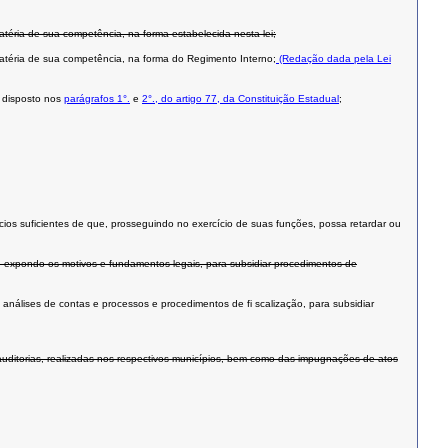
atéria de sua competência, na forma estabelecida nesta lei;
matéria de sua competência, na forma do Regimento Interno;
(Redação dada pela Lei
o disposto nos
parágrafos 1°.
e
2°., do artigo 77, da Constituição Estadual
;
dícios suficientes de que, prosseguindo no exercício de suas funções, possa retardar ou
, expondo os motivos e fundamentos legais, para subsidiar procedimentos de
 análises de contas e processos e procedimentos de fi scalização, para subsidiar
auditorias, realizadas nos respectivos municípios, bem como das impugnações de atos