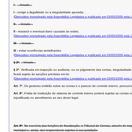
I -
...Vetado...
I -
corrigir a ilegalidade ou a irregularidade apurada;
(Dispositivo promulgado pela Assembléia Legislativa e publicado em 03/05/2006 pela
II -
...Vetado...
II -
ressarcir o eventual dano causado ao erário;
(Dispositivo promulgado pela Assembléia Legislativa e publicado em 03/05/2006 pela
III -
...Vetado...
III -
evitar ocorrências semelhantes.
(Dispositivo promulgado pela Assembléia Legislativa e publicado em 03/05/2006 pela
§ 2º.
...Vetado...
§ 2º.
Verificada em inspeção ou auditoria, ou no julgamento das contas, irregularidad
ficará sujeito às sanções previstas em lei.
(Dispositivo promulgado pela Assembléia Legislativa e publicado em 03/05/2006 pela
Art. 7º.
Os gestores emitirão sobre as contas e o parecer do controle interno, pronun
Art. 8º.
A falta de instituição do sistema de controle interno poderá sujeitar as cont
injustificada no atendimento ao seu dever legal.
Art. 9º.
No exercício das funções de fiscalização, o Tribunal de Contas, através de in
municipal e, ainda, dos responsáveis sujeitos à sua jurisdição.