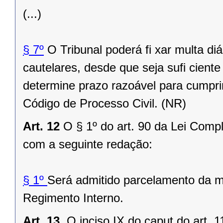
(...)
§ 7º
O Tribunal poderá fi xar multa d
cautelares, desde que seja sufi cient
determine prazo razoável para cumpri
Código de Processo Civil. (NR)
Art. 12
O § 1º do art. 90 da Lei Comp
com a seguinte redação:
§ 1º
Será admitido parcelamento da m
Regimento Interno.
Art. 13.
O inciso IX do caput do art. 