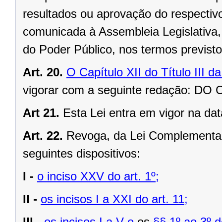
resultados ou aprovação do respectivo 
comunicada à Assembleia Legislativa, 
do Poder Público, nos termos previst
Art. 20.
O Capítulo XII do Título III 
vigorar com a seguinte redação: 
Art 21.
Esta Lei entra em vigor na dat
Art. 22.
Revoga, da Lei Complementar
seguintes dispositivos:
I -
o inciso XXV do art. 1º;
II -
os incisos I a XXI do art. 11;
III -
os incisos I a V e
os
§§ 1º ao 3º do