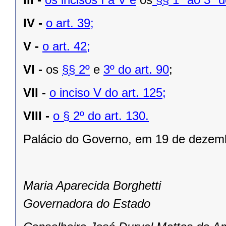
IV -
o art. 39;
V -
o art. 42;
VI -
os
§§ 2º
e
3º do art. 90
;
VII -
o inciso V do art. 125;
VIII -
o § 2º do art. 130.
Palácio do Governo, em 19 de dezem
Maria Aparecida Borghetti
Governadora do Estado