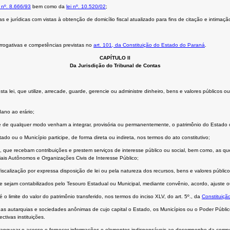
i nº. 8.666/93
bem como da
lei nº. 10.520/02
;
s e jurídicas com vistas à obtenção de domicílio fiscal atualizado para fins de citação e intimaç
rrogativas e competências previstas no
art. 101, da Constituição do Estado do Paraná
.
CAPÍTULO II
Da Jurisdição do Tribunal de Contas
 desta lei, que utilize, arrecade, guarde, gerencie ou administre dinheiro, bens e valores públi
dano ao erário;
 de qualquer modo venham a integrar, provisória ou permanentemente, o patrimônio do Estado ou
do ou o Município participe, de forma direta ou indireta, nos termos do ato constitutivo;
o, que recebam contribuições e prestem serviços de interesse público ou social, bem como, as q
iais Autônomos e Organizações Civis de Interesse Público;
iscalização por expressa disposição de lei ou pela natureza dos recursos, bens e valores público
 sejam contabilizados pelo Tesouro Estadual ou Municipal, mediante convênio, acordo, ajuste ou 
o limite do valor do patrimônio transferido, nos termos do inciso XLV, do art. 5º., da
Constituiçã
as autarquias e sociedades anônimas de cujo capital o Estado, os Municípios ou o Poder Públic
ctivas instituições.
franquear o acesso e fornecer informações e elementos indispensáveis ao desempenho da compe