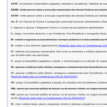
XXVII -
encaminhar à Assembleia Legislativa, trimestral e anualmente, relatórios de s
XXVIII -
Emitir parecer sobre a execução orçamentária dos demais Poderes por solicit
XXVIII -
emitir parecer sobre a execução orçamentária dos demais Poderes por solicit
Art. 2º.
Ao Tribunal de Contas é assegurada autonomia funcional, administrativa e fina
I -
elaborar e aprovar o Regimento Interno e normas de procedimento administrativo;
II -
eleger, nos termos desta lei, o seu Presidente, Vice-Presidente e Corregedor Geral,
III -
instituir e organizar as suas diretorias e serviços auxiliares e os das unidades que 
III -
instituir a sua estrutura organizacional;
(Redação dada pela Lei Complementar 213
IV -
elaborar sua proposta orçamentária, bem como as referentes a créditos adicionais,
que decidirá sobre sua aprovação;
V -
propor à Assembléia Legislativa a criação, a transformação ou a extinção de carg
VI -
apreciar e deliberar sobre direitos, vantagens e afastamentos dos Conselheiros, A
VI -
apreciar e deliberar sobre direitos, vantagens e afastamentos dos Conselheiros, C
(Redação dada pela Lei Complementar 264 de 09/04/2024)
VII -
propor à Assembléia Legislativa a fixação de subsídios dos Conselheiros, Auditor
VIII -
prover, por concurso público de provas, ou de provas e títulos, os cargos necess
VIII -
prover, por concurso público de provas, ou de provas e títulos, os cargos neces
em lei;
(Redação dada pela Lei Complementar 264 de 09/04/2024)
IX -
criar e adotar metas, planos, programas, fundos e sistemas compatíveis com a sua