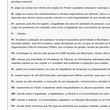
previstos nesta lei;
II -
julgar as contas dos chefes dos órgãos do Poder Legislativo estadual e municipal, d
III -
julgar as contas dos administradores e demais responsáveis por dinheiro, bens e va
daqueles que derem causa a perda, extravio ou outra irregularidade de que resulte pre
IV -
apreciar, para fins de registro, a legalidade dos atos de admissão de pessoal, a q
cargo de provimento em comissão, bem como a legalidade das concessões de aposentad
V -
...Vetado...
VI -
fiscalizar a aplicação de quaisquer recursos repassados pelo Estado e Municípios 
interesse público, sem fins lucrativos, assim declaradas em lei, ou que se vinculem 
Organizações Civis de Interesse Público, por contratos de gestão, termos de parceria
VII -
homologar os cálculos das quotas do ICMS devidas aos Municípios, dando ciência
VIII -
prestar, por intermédio do Presidente do Tribunal, as informações solicitadas pe
matérias sujeitas ao seu exame e o resultado das auditorias e inspeções que realizar;
IX -
aplicar aos responsáveis, em caso de ilegalidade de despesas ou irregularidade de
X -
assinar prazo de até (30) trinta dias, prorrogável por idêntico período, para que o
XI -
sustar, se não atendido, a execução do ato impugnado, comunicando a decisão à 
XII -
representar ao Poder competente sobre irregularidades ou abusos apurados, indic
XIII -
decidir sobre a legalidade, a legitimidade, a eficácia e a economicidade dos a
XIV -
decidir a respeito, se a Assembléia Legislativa, as Câmaras Municipais ou os Pod
XV -
decidir sobre denúncia que lhe seja encaminhada por qualquer cidadão, partido pol