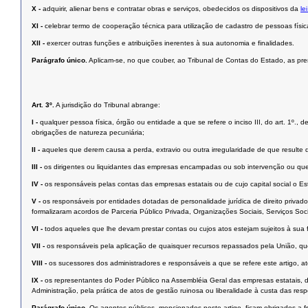
X -
adquirir, alienar bens e contratar obras e serviços, obedecidos os dispositivos da
le
XI -
celebrar termo de cooperação técnica para utilização de cadastro de pessoas física
XII -
exercer outras funções e atribuições inerentes à sua autonomia e finalidades.
Parágrafo único.
Aplicam-se, no que couber, ao Tribunal de Contas do Estado, as pre
Art. 3º.
A jurisdição do Tribunal abrange:
I -
qualquer pessoa física, órgão ou entidade a que se refere o inciso III, do art. 1º.,
obrigações de natureza pecuniária;
II -
aqueles que derem causa a perda, extravio ou outra irregularidade de que resulte 
III -
os dirigentes ou liquidantes das empresas encampadas ou sob intervenção ou que
IV -
os responsáveis pelas contas das empresas estatais ou de cujo capital social o Esta
V -
os responsáveis por entidades dotadas de personalidade jurídica de direito privad
formalizaram acordos de Parceria Público Privada, Organizações Sociais, Serviços Soc
VI -
todos aqueles que lhe devam prestar contas ou cujos atos estejam sujeitos à sua f
VII -
os responsáveis pela aplicação de quaisquer recursos repassados pela União, que
VIII -
os sucessores dos administradores e responsáveis a que se refere este artigo, até 
IX -
os representantes do Poder Público na Assembléia Geral das empresas estatais, d
Administração, pela prática de atos de gestão ruinosa ou liberalidade à custa das respe
Parágrafo único.
Os agentes públicos, mencionados neste artigo, ficam obrigados a 