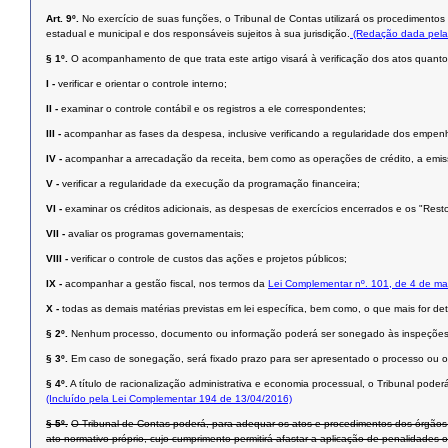
Art. 9º.
No exercício de suas funções, o Tribunal de Contas utilizará os procedimentos d
estadual e municipal e dos responsáveis sujeitos à sua jurisdição.
(Redação dada pela
§ 1º.
O acompanhamento de que trata este artigo visará à verificação dos atos quanto 
I -
verificar e orientar o controle interno;
II -
examinar o controle contábil e os registros a ele correspondentes;
III -
acompanhar as fases da despesa, inclusive verificando a regularidade dos empenhos
IV -
acompanhar a arrecadação da receita, bem como as operações de crédito, a emissã
V -
verificar a regularidade da execução da programação financeira;
VI -
examinar os créditos adicionais, as despesas de exercícios encerrados e os "Rest
VII -
avaliar os programas governamentais;
VIII -
verificar o controle de custos das ações e projetos públicos;
IX -
acompanhar a gestão fiscal, nos termos da
Lei Complementar nº. 101, de 4 de ma
X -
todas as demais matérias previstas em lei específica, bem como, o que mais for 
§ 2º.
Nenhum processo, documento ou informação poderá ser sonegado às inspeções ou
§ 3º.
Em caso de sonegação, será fixado prazo para ser apresentado o processo ou o d
§ 4º.
A título de racionalização administrativa e economia processual, o Tribunal pode
(Incluído pela Lei Complementar 194 de 13/04/2016)
§ 5º.
O Tribunal de Contas poderá, para adequar os atos e procedimentos dos órgãos 
ato normativo próprio, cujo cumprimento permitirá afastar a aplicação de penalidades 