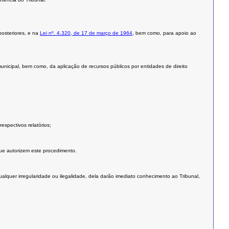
posteriores, e na
Lei nº. 4.320, de 17 de março de 1964
, bem como, para apoio ao
 municipal, bem como, da aplicação de recursos públicos por entidades de direito
espectivos relatórios;
que autorizem este procedimento.
alquer irregularidade ou ilegalidade, dela darão imediato conhecimento ao Tribunal,