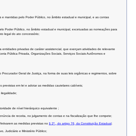
as e mantidas pelo Poder Público, no âmbito estadual e municipal, e as contas
as pelo Poder Público, no âmbito estadual e municipal, excetuadas as nomeações para
o legal do ato concessório;
a entidades privadas de caráter assistencial, que exerçam atividades de relevante
rceria Pública Privada, Organizações Sociais, Serviços Sociais Autônomos e
o Procurador Geral de Justiça, na forma de suas leis orgânicas e regimentos, sobre
s previstas em lei e adotar as medidas cautelares cabíveis;
 ilegalidade;
ridade de nível hierárquico equivalente ;
enúncia de receita, no julgamento de contas e na fiscalização que lhe compete;
 efetivarem as medidas previstas no
§ 2º., do artigo 76, da Constituição Estadual
;
, Judiciário e Ministério Público;