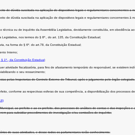
peito de dúvida suscitada na aplicação de dispositivos legais e regulamentares concernentes a m
peito de dúvida suscitada na aplicação de dispositivos legais e regulamentares concernentes à 
issão técnica ou de inquérito da Assembléia Legislativa, devidamente constituída, em obediência a
a Legislativa, nos termos do § 8º., do art. 135, da Constituição Estadual;
a, na forma do § 6º. do art.78, da Constituição Estadual;
ento Interno;
, § 1º., da Constituição Estadual
;
uer atividade fiscalizatória, para fins de afastamento temporário do responsável, se existirem in
viabilizando o seu ressarcimento;
tas pelas Inspetorias de Controle Externo do Tribunal, após o julgamento pelo órgão colegiado
efeito, conforme as respectivas esferas de sua competência, a disponibilização dos processos de
18)
unicipal, ao prefeito e ao ex-prefeito, dos processos de análises de contas e das inspeções e 
rem para subsidiar procedimentos de investigação e/ou comissões de inquérito;
atórios de suas atividades, e desse todos os parlamentares terão conhecimento;