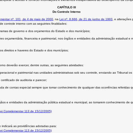
CAPÍTULO III
Do Controle Interno
mentar nº. 101, de 4 de maio de 2000
, na
Lei nº. 8.666, de 21 de junho de 1993
, e alterações 
 de controle interno com as seguintes finalidades:
ogramas de governo e dos orçamentos do Estado e dos municípios;
estões orçamentária, financeira e patrimonial, nos órgãos e entidades da administração estadual e
os direitos e haveres do Estado e dos municípios;
erno deverão exercer, dentre outras, as seguintes atividades:
peracional e patrimonial nas unidades administrativas sob seu controle, enviando ao Tribunal os r
 certificado de auditoria e parecer;
mada de contas especial sempre que tomar conhecimento de qualquer das ocorrências referidas 
órgãos e entidades da administração pública estadual e municipal, ao tomarem conhecimento de qu
 Lei Complementar 113 de 15/12/2005)
e indicará as providências adotadas para:
 Lei Complementar 113 de 15/12/2005)