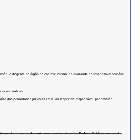
são, o dirigente do órgão de controle interno, na qualidade de responsável solidário,
 neles contidas.
uízo das penalidades previstas em lei ao respectivo responsável, por omissão
atrimonial e de metas das unidades administrativas dos Poderes Públicos, estadual e