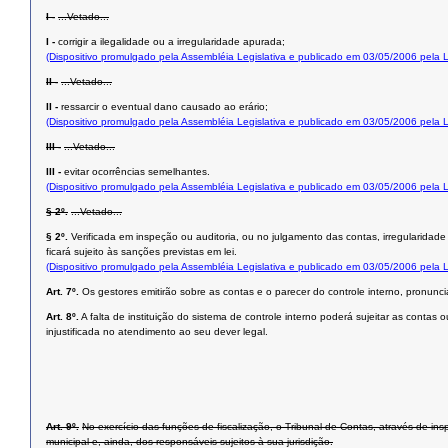
I -
...Vetado...
I -
corrigir a ilegalidade ou a irregularidade apurada;
(Dispositivo promulgado pela Assembléia Legislativa e publicado em 03/05/2006 pela
II -
...Vetado...
II -
ressarcir o eventual dano causado ao erário;
(Dispositivo promulgado pela Assembléia Legislativa e publicado em 03/05/2006 pela
III -
...Vetado...
III -
evitar ocorrências semelhantes.
(Dispositivo promulgado pela Assembléia Legislativa e publicado em 03/05/2006 pela
§ 2º.
...Vetado...
§ 2º.
Verificada em inspeção ou auditoria, ou no julgamento das contas, irregularidad
ficará sujeito às sanções previstas em lei.
(Dispositivo promulgado pela Assembléia Legislativa e publicado em 03/05/2006 pela
Art. 7º.
Os gestores emitirão sobre as contas e o parecer do controle interno, pronun
Art. 8º.
A falta de instituição do sistema de controle interno poderá sujeitar as cont
injustificada no atendimento ao seu dever legal.
Art. 9º.
No exercício das funções de fiscalização, o Tribunal de Contas, através de in
municipal e, ainda, dos responsáveis sujeitos à sua jurisdição.