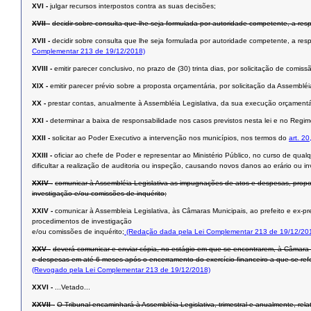
XVI -
julgar recursos interpostos contra as suas decisões;
XVII -
decidir sobre consulta que lhe seja formulada por autoridade competente, a res
XVII -
decidir sobre consulta que lhe seja formulada por autoridade competente, a res
Complementar 213 de 19/12/2018)
XVIII -
emitir parecer conclusivo, no prazo de (30) trinta dias, por solicitação de com
XIX -
emitir parecer prévio sobre a proposta orçamentária, por solicitação da Assembléi
XX -
prestar contas, anualmente à Assembléia Legislativa, da sua execução orçamentári
XXI -
determinar a baixa de responsabilidade nos casos previstos nesta lei e no Regim
XXII -
solicitar ao Poder Executivo a intervenção nos municípios, nos termos do
art. 20
XXIII -
oficiar ao chefe de Poder e representar ao Ministério Público, no curso de qualq
dificultar a realização de auditoria ou inspeção, causando novos danos ao erário ou in
XXIV -
comunicar à Assembléia Legislativa as impugnações de atos e despesas, propos
investigação e/ou comissões de inquérito;
XXIV -
comunicar à Assembleia Legislativa, às Câmaras Municipais, ao prefeito e ex-pr
procedimentos de investigação
e/ou comissões de inquérito;
(Redação dada pela Lei Complementar 213 de 19/12/20
XXV -
deverá comunicar e enviar cópia, no estágio em que se encontrarem, à Câmara M
e despesas em até 6 meses após o encerramento do exercício financeiro a que se refe
(Revogado pela Lei Complementar 213 de 19/12/2018)
XXVI -
...Vetado...
XXVII -
O Tribunal encaminhará à Assembléia Legislativa, trimestral e anualmente, rel