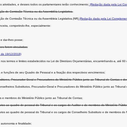
uas atividades, e desses todos os parlamentares terão conhecimento;
(Redação dada pela Lei Co
ação de Comissão Técnica ou da Assembléia Legislativa.
ação de Comissão Técnica ou da Assembleia Legislativa.(NR)
(Redação dada pela Lei Complemen
nceira, competindo-lhe, especialmente:
 e dar-lhes posse;
lhes forem vinculadas;
 de 19/12/2018)
 nos termos e limites estabelecidos na Lei de Diretrizes Orçamentárias, encaminhando-a, até 60 
os e funções de seu Quadro de Pessoal e a fixação dos respectivos vencimentos;
uditores, Procurador-Geral e Procuradores do Ministério Público junto ao Tribunal de Contas e d
onselheiros Substitutos, Procurador-Geral e Procuradores do Ministério Público junto ao Tribuna
es e membros do Ministério Público junto ao Tribunal de Contas;
ários ao quadro de pessoal do Tribunal e os cargos de Auditor e de membros do Ministério Públic
sários ao quadro de pessoal do Tribunal e os cargos de Conselheiro Substituto e de membros do M
 autonomia e finalidade;