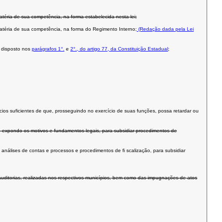
atéria de sua competência, na forma estabelecida nesta lei;
matéria de sua competência, na forma do Regimento Interno;
(Redação dada pela Lei
o disposto nos
parágrafos 1°.
e
2°., do artigo 77, da Constituição Estadual
;
dícios suficientes de que, prosseguindo no exercício de suas funções, possa retardar ou
, expondo os motivos e fundamentos legais, para subsidiar procedimentos de
 análises de contas e processos e procedimentos de fi scalização, para subsidiar
auditorias, realizadas nos respectivos municípios, bem como das impugnações de atos