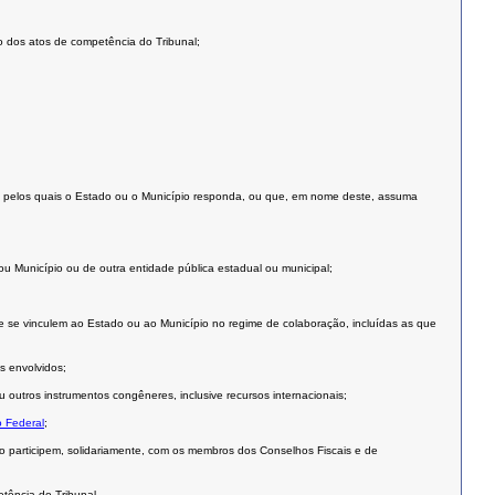
ão dos atos de competência do Tribunal;
cos ou pelos quais o Estado ou o Município responda, ou que, em nome deste, assuma
 Município ou de outra entidade pública estadual ou municipal;
ue se vinculem ao Estado ou ao Município no regime de colaboração, incluídas as que
s envolvidos;
outros instrumentos congêneres, inclusive recursos internacionais;
o Federal
;
o participem, solidariamente, com os membros dos Conselhos Fiscais e de
tência do Tribunal.