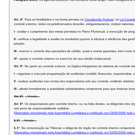
Art. 4º.
Para as finalidades e na forma prevista na
Constituição Federal
, na
Lei Comple
controle externo, todos os jurisdicionados deverão, obrigatoriamente, instituir sistemas
I -
avaliar o cumprimento das metas previstas no Plano Plurianual, a execução de pr
II -
verificar a legalidade e avaliar os resultados quanto à eficácia e eficiência das g
privado;
III -
exercer o controle das operações de crédito, avais e outras garantias, bem como d
IV -
apoiar o controle externo no exercício de sua missão institucional.
Art. 5º.
No apoio ao controle externo, os órgãos integrantes do sistema de controle int
I -
organizar e executar programação de auditorias contábil, financeira, orçamentária, o
II -
realizar auditorias nas contas dos responsáveis sob seu controle, emitindo relatório,
III -
alertar formalmente a autoridade administrativa competente para que instaure to
Art. 6º.
...Vetado...
Art. 6º.
Os responsáveis pelo controle interno, ou na falta destes, os dirigentes dos 
sob pena de responsabilidade solidária.
(Dispositivo promulgado pela Assembléia Legislativa e publicado em 03/05/2006 pela
§ 1º.
...Vetado...
§ 1º.
Na comunicação ao Tribunal, o dirigente do órgão de controle interno competent
(Dispositivo promulgado pela Assembléia Legislativa e publicado em 03/05/2006 pela