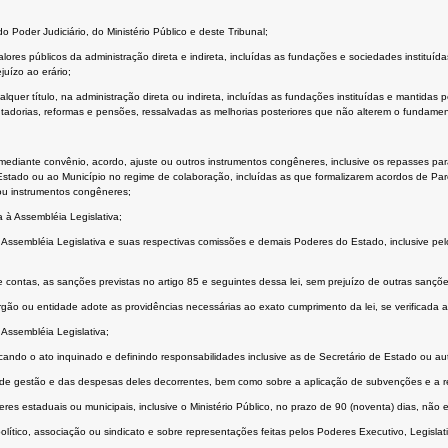
o Poder Judiciário, do Ministério Público e deste Tribunal;
lores públicos da administração direta e indireta, incluídas as fundações e sociedades instituíd
juízo ao erário;
ualquer título, na administração direta ou indireta, incluídas as fundações instituídas e mantid
orias, reformas e pensões, ressalvadas as melhorias posteriores que não alterem o fundament
mediante convênio, acordo, ajuste ou outros instrumentos congêneres, inclusive os repasses par
ao Estado ou ao Município no regime de colaboração, incluídas as que formalizarem acordos de Pa
 ou instrumentos congêneres;
 à Assembléia Legislativa;
la Assembléia Legislativa e suas respectivas comissões e demais Poderes do Estado, inclusive pel
 contas, as sanções previstas no artigo 85 e seguintes dessa lei, sem prejuízo de outras sançõe
 órgão ou entidade adote as providências necessárias ao exato cumprimento da lei, se verificada a
Assembléia Legislativa;
ando o ato inquinado e definindo responsabilidades inclusive as de Secretário de Estado ou auto
tos de gestão e das despesas deles decorrentes, bem como sobre a aplicação de subvenções e a r
eres estaduais ou municipais, inclusive o Ministério Público, no prazo de 90 (noventa) dias, não
ítico, associação ou sindicato e sobre representações feitas pelos Poderes Executivo, Legislativo