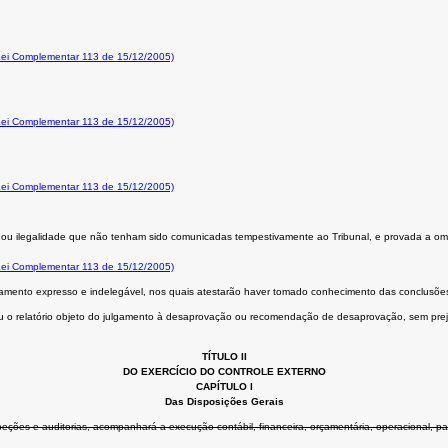
 Lei Complementar 113 de 15/12/2005)
 Lei Complementar 113 de 15/12/2005)
 Lei Complementar 113 de 15/12/2005)
e ou ilegalidade que não tenham sido comunicadas tempestivamente ao Tribunal, e provada a omis
 Lei Complementar 113 de 15/12/2005)
ciamento expresso e indelegável, nos quais atestarão haver tomado conhecimento das conclusões
as ou o relatório objeto do julgamento à desaprovação ou recomendação de desaprovação, sem prej
TÍTULO II
DO EXERCÍCIO DO CONTROLE EXTERNO
CAPÍTULO I
Das Disposições Gerais
speções e auditorias, acompanhará a execução contábil, financeira, orçamentária, operacional, p