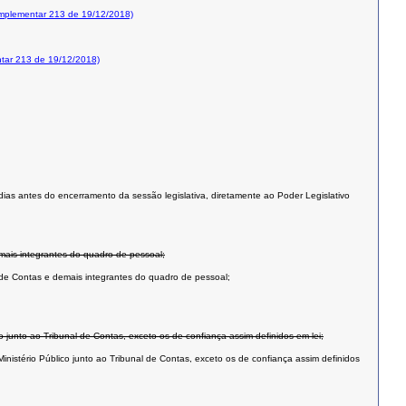
mplementar 213 de 19/12/2018)
tar 213 de 19/12/2018)
dias antes do encerramento da sessão legislativa, diretamente ao Poder Legislativo
emais integrantes do quadro de pessoal;
l de Contas e demais integrantes do quadro de pessoal;
o junto ao Tribunal de Contas, exceto os de confiança assim definidos em lei;
inistério Público junto ao Tribunal de Contas, exceto os de confiança assim definidos