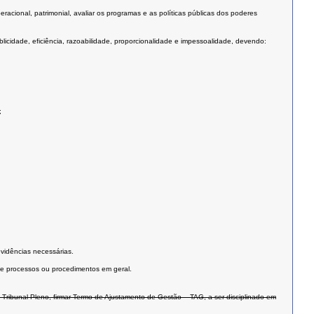
eracional, patrimonial, avaliar os programas e as políticas públicas dos poderes
icidade, eficiência, razoabilidade, proporcionalidade e impessoalidade, devendo:
;
vidências necessárias.
o de processos ou procedimentos em geral.
Tribunal Pleno, firmar Termo de Ajustamento de Gestão – TAG, a ser disciplinado em