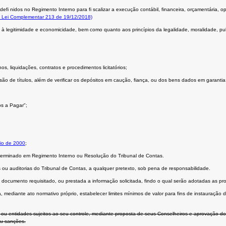
efi nidos no Regimento Interno para fi scalizar a execução contábil, financeira, orçamentária, op
 Lei Complementar 213 de 19/12/2018)
à legitimidade e economicidade, bem como quanto aos princípios da legalidade, moralidade, publ
, liquidações, contratos e procedimentos licitatórios;
o de títulos, além de verificar os depósitos em caução, fiança, ou dos bens dados em garantia
os a Pagar";
io de 2000
;
determinado em Regimento Interno ou Resolução do Tribunal de Contas.
 auditorias do Tribunal de Contas, a qualquer pretexto, sob pena de responsabilidade.
ocumento requisitado, ou prestada a informação solicitada, findo o qual serão adotadas as pro
rá, mediante ato normativo próprio, estabelecer limites mínimos de valor para fins de instauraçã
ou entidades sujeitos ao seu controle, mediante proposta de seus Conselheiros e aprovação do 
ou sanções.