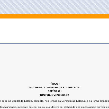
TÍTULO I
NATUREZA, COMPETÊNCIA E JURISDIÇÃO
CAPÍTULO I
Natureza e Competência
m sede na Capital do Estado, compete, nos termos da Constituição Estadual e na forma estabelec
os Municipais, mediante parecer prévio, que deverá ser elaborado nos prazos gerais previstos n