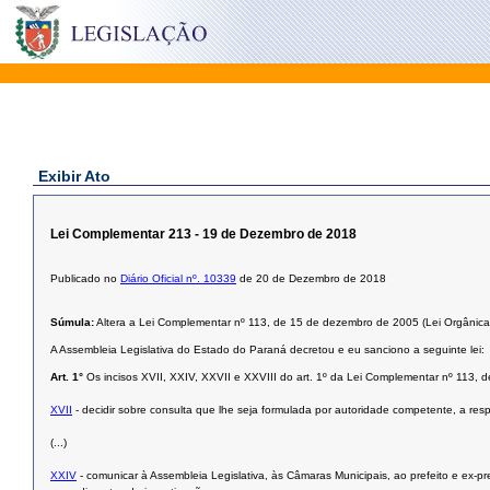
Exibir Ato
Lei Complementar 213 - 19 de Dezembro de 2018
Publicado no
Diário Oficial nº. 10339
de 20 de Dezembro de 2018
Súmula:
Altera a Lei Complementar nº 113, de 15 de dezembro de 2005 (Lei Orgânica
A Assembleia Legislativa do Estado do Paraná decretou e eu sanciono a seguinte lei:
Art. 1°
Os incisos XVII, XXIV, XXVII e XXVIII do art. 1º da Lei Complementar nº 113,
XVII
- decidir sobre consulta que lhe seja formulada por autoridade competente, a res
(...)
XXIV
- comunicar à Assembleia Legislativa, às Câmaras Municipais, ao prefeito e ex-pr