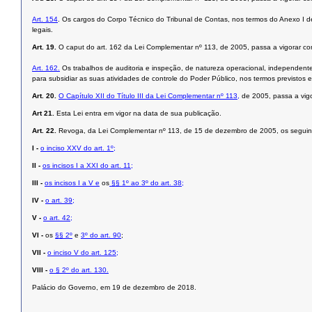
Art. 154
. Os cargos do Corpo Técnico do Tribunal de Contas, nos termos do Anexo I d
legais.
Art. 19.
O caput do art. 162 da Lei Complementar nº 113, de 2005, passa a vigorar c
Art. 162.
Os trabalhos de auditoria e inspeção, de natureza operacional, independente
para subsidiar as suas atividades de controle do Poder Público, nos termos previstos
Art. 20.
O Capítulo XII do Título III da Lei Complementar nº 113,
de 2005, passa a vi
Art 21.
Esta Lei entra em vigor na data de sua publicação.
Art. 22.
Revoga, da Lei Complementar nº 113, de 15 de dezembro de 2005, os seguinte
I -
o inciso XXV do art. 1º;
II -
os incisos I a XXI do art. 11;
III -
os incisos I a V e
os
§§ 1º ao 3º do art. 38;
IV -
o art. 39;
V -
o art. 42;
VI -
os
§§ 2º
e
3º do art. 90
;
VII -
o inciso V do art. 125;
VIII -
o § 2º do art. 130.
Palácio do Governo, em 19 de dezembro de 2018.