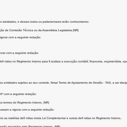
uas atividades, e desses todos os parlamentares terão conhecimento;
ação de Comissão Técnica ou da Assembleia Legislativa.(NR)
vigorar com a seguinte redação:
gorar com a seguinte redação:
fi nidos no Regimento Interno para fi scalizar a execução contábil, financeira, orçamentária, ope
entidades sujeitos ao seu controle, firmar Termo de Ajustamento de Gestão - TAG, a ser discipl
 6º com a seguinte redação:
 nos termos do Regimento Interno. (NR)
passam a vigorar com a seguinte redação:
vos as matérias defi nidas nesta Lei Complementar e outras defi nidas no Regimento Interno.
serão regulados pelo Regimento Interno. (NR)