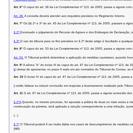
Art. 6°
O caput do art. 38 da Lei Complementar nº 113, de 2005, passa a vigorar com 
Art. 38.
A consulta deverá atender aos requisitos previstos no Regimento Interno.
Art. 7°
Os §§ 2º e 3º do art. 45 da Lei Complementar nº 113, de 2005, passam a vigor
§ 2º
Excetuado o julgamento do Recurso de Agravo e dos Embargos de Declaração, será
§ 3º
O uso da tribuna para os fins previstos no § 2º deste artigo é facultado a qualq
Art. 8°
O caput do art. 53 da Lei Complementar nº 113, de 2005, passa a vigorar com 
Art. 53.
O Tribunal poderá determinar a aplicação de medidas cautelares, quando houve
Art. 9°
A alínea "b" do inciso III do caput do art. 87 da Lei Complementar nº 113, de 
b)
deixar de apresentar, no prazo fi xado em ato normativo do Tribunal de Contas, as 
Art. 10
O inciso IV do caput do art. 87 da Lei Complementar nº 113, de 2005, passa a 
i)
omitir, falsear ou induzir conclusão em resposta a levantamento realizado pelo Tribun
Art. 11
O art. 87 da Lei Complementar nº 113, de 2005, passa a vigorar acrescido dos
§ 2ºA
Quando, no mesmo processo, for apurada a prática de duas ou mais vezes a mes
continuação da primeira, será aplicada a sanção correspondente a uma infração, aum
(...)
§ 7º
O Tribunal poderá fi xar multa diária nos casos de descumprimento de medidas cau
(NR)