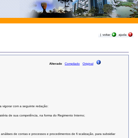
|
voltar
ajuda
Alterado
Compilado
Original
a vigorar com a seguinte redação:
matéria de sua competência, na forma do Regimento Interno;
 análises de contas e processos e procedimentos de fi scalização, para subsidiar