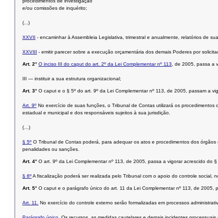
procedimentos de investigação
e/ou comissões de inquérito;
(...)
XXVII
- encaminhar à Assembleia Legislativa, trimestral e anualmente, relatórios de s
XXVIII
- emitir parecer sobre a execução orçamentária dos demais Poderes por solicit
Art. 2°
O inciso III do caput do art. 2º da Lei Complementar nº 113
, de 2005, passa a 
III — instituir a sua estrutura organizacional;
Art. 3°
O caput e o § 5º do art. 9º da Lei Complementar nº 113, de 2005, passam a vi
Art. 9º
No exercício de suas funções, o Tribunal de Contas utilizará os procedimentos de
estadual e municipal e dos responsáveis sujeitos à sua jurisdição.
(…)
§ 5º
O Tribunal de Contas poderá, para adequar os atos e procedimentos dos órgãos ou 
penalidades ou sanções.
Art. 4°
O art. 9º da Lei Complementar nº 113, de 2005, passa a vigorar acrescido do §
§ 6º
A fiscalização poderá ser realizada pelo Tribunal com o apoio do controle social,
Art. 5°
O caput e o parágrafo único do art. 11 da Lei Complementar nº 113, de 2005, 
Art. 11.
No exercício do controle externo serão formalizadas em processos administrati
Parágrafo único.
Os recursos, as medidas cautelares e demais incidentes processuais 