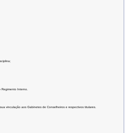
ciplina;
o Regimento Interno.
ua vinculação aos Gabinetes de Conselheiros e respectivos titulares.