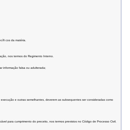
cífi cos da matéria.
ração, nos termos do Regimento Interno.
ar informação falsa ou adulterada;
de execução e outras semelhantes, deverem as subsequentes ser consideradas como
ável para cumprimento do preceito, nos termos previstos no Código de Processo Civil.