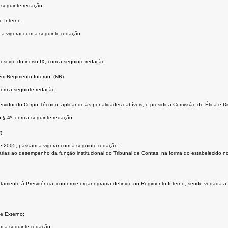
 seguinte redação:
o Interno.
 a vigorar com a seguinte redação:
escido do inciso IX, com a seguinte redação:
em Regimento Interno. (NR)
 com a seguinte redação:
servidor do Corpo Técnico, aplicando as penalidades cabíveis, e presidir a Comissão de Ética e Dis
o § 4º, com a seguinte redação:
)
 de 2005, passam a vigorar com a seguinte redação:
sárias ao desempenho da função institucional do Tribunal de Contas, na forma do estabelecido n
etamente à Presidência, conforme organograma definido no Regimento Interno, sendo vedada a s
le Externo;
om a seguinte redação: