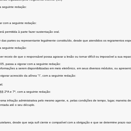
a seguinte redação:
ar com a seguinte redação:
 permitida à parte fazer sustentação oral.
uer das partes ou representante legalmente constituído, desde que atendidos os regramentos espe
a seguinte redação:
r receio de que o responsável possa agravar a lesão ou tornar difícil ou impossível a sua repa
2005, passa a vigorar com a seguinte redação:
informações a serem disponibilizadas em meio eletrônico, em seus diversos módulos, ou apresent
vigorar acrescido da alínea "i", com a seguinte redação:
al;
 §§ 2ºA e 7º, com a seguinte redação:
ma infração administrativa pelo mesmo agente, e, pelas condições de tempo, lugar, maneira 
entada até o seu décuplo.
telares, desde que seja sufi ciente e compatível com a obrigação e que se determine prazo razo