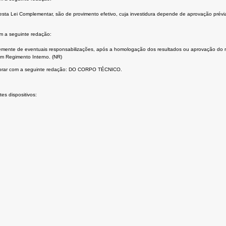
esta Lei Complementar, são de provimento efetivo, cuja investidura depende de aprovação prévi
om a seguinte redação:
mente de eventuais responsabilizações, após a homologação dos resultados ou aprovação do resp
 em Regimento Interno. (NR)
gorar com a seguinte redação: DO CORPO TÉCNICO.
s dispositivos: