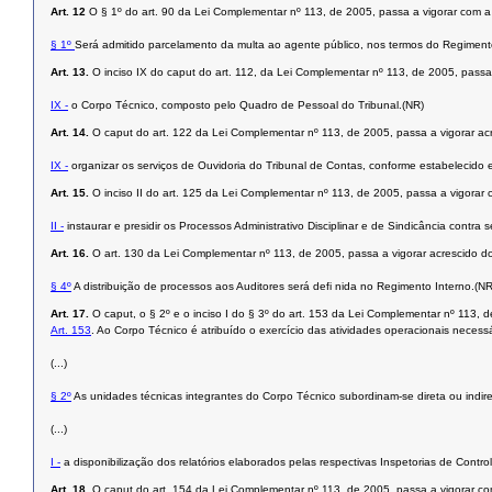
Art. 12
O § 1º do art. 90 da Lei Complementar nº 113, de 2005, passa a vigorar com a
§ 1º
Será admitido parcelamento da multa ao agente público, nos termos do Regiment
Art. 13.
O inciso IX do caput do art. 112, da Lei Complementar nº 113, de 2005, passa
IX -
o Corpo Técnico, composto pelo Quadro de Pessoal do Tribunal.(NR)
Art. 14.
O caput do art. 122 da Lei Complementar nº 113, de 2005, passa a vigorar acr
IX -
organizar os serviços de Ouvidoria do Tribunal de Contas, conforme estabelecido 
Art. 15.
O inciso II do art. 125 da Lei Complementar nº 113, de 2005, passa a vigorar
II -
instaurar e presidir os Processos Administrativo Disciplinar e de Sindicância contra 
Art. 16.
O art. 130 da Lei Complementar nº 113, de 2005, passa a vigorar acrescido d
§ 4º
A distribuição de processos aos Auditores será defi nida no Regimento Interno.(NR
Art. 17.
O caput, o § 2º e o inciso I do § 3º do art. 153 da Lei Complementar nº 113,
Art. 153
. Ao Corpo Técnico é atribuído o exercício das atividades operacionais neces
(...)
§ 2º
As unidades técnicas integrantes do Corpo Técnico subordinam-se direta ou indir
(...)
I -
a disponibilização dos relatórios elaborados pelas respectivas Inspetorias de Contro
Art. 18.
O caput do art. 154 da Lei Complementar nº 113, de 2005, passa a vigorar c