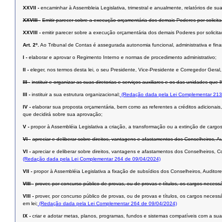
XXVII -
encaminhar à Assembleia Legislativa, trimestral e anualmente, relatórios de s
XXVIII -
Emitir parecer sobre a execução orçamentária dos demais Poderes por solicit
XXVIII -
emitir parecer sobre a execução orçamentária dos demais Poderes por solicit
Art. 2º.
Ao Tribunal de Contas é assegurada autonomia funcional, administrativa e fina
I -
elaborar e aprovar o Regimento Interno e normas de procedimento administrativo;
II -
eleger, nos termos desta lei, o seu Presidente, Vice-Presidente e Corregedor Geral,
III -
instituir e organizar as suas diretorias e serviços auxiliares e os das unidades que 
III -
instituir a sua estrutura organizacional;
(Redação dada pela Lei Complementar 213
IV -
elaborar sua proposta orçamentária, bem como as referentes a créditos adicionais,
que decidirá sobre sua aprovação;
V -
propor à Assembléia Legislativa a criação, a transformação ou a extinção de carg
VI -
apreciar e deliberar sobre direitos, vantagens e afastamentos dos Conselheiros, A
VI -
apreciar e deliberar sobre direitos, vantagens e afastamentos dos Conselheiros, C
(Redação dada pela Lei Complementar 264 de 09/04/2024)
VII -
propor à Assembléia Legislativa a fixação de subsídios dos Conselheiros, Auditor
VIII -
prover, por concurso público de provas, ou de provas e títulos, os cargos necess
VIII -
prover, por concurso público de provas, ou de provas e títulos, os cargos neces
em lei;
(Redação dada pela Lei Complementar 264 de 09/04/2024)
IX -
criar e adotar metas, planos, programas, fundos e sistemas compatíveis com a sua