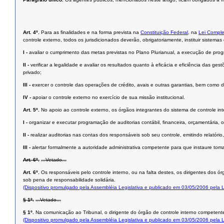
Art. 4º.
Para as finalidades e na forma prevista na
Constituição Federal
, na
Lei Comple
controle externo, todos os jurisdicionados deverão, obrigatoriamente, instituir sistemas
I -
avaliar o cumprimento das metas previstas no Plano Plurianual, a execução de pr
II -
verificar a legalidade e avaliar os resultados quanto à eficácia e eficiência das g
privado;
III -
exercer o controle das operações de crédito, avais e outras garantias, bem como d
IV -
apoiar o controle externo no exercício de sua missão institucional.
Art. 5º.
No apoio ao controle externo, os órgãos integrantes do sistema de controle int
I -
organizar e executar programação de auditorias contábil, financeira, orçamentária, o
II -
realizar auditorias nas contas dos responsáveis sob seu controle, emitindo relatório,
III -
alertar formalmente a autoridade administrativa competente para que instaure to
Art. 6º.
...Vetado...
Art. 6º.
Os responsáveis pelo controle interno, ou na falta destes, os dirigentes dos 
sob pena de responsabilidade solidária.
(Dispositivo promulgado pela Assembléia Legislativa e publicado em 03/05/2006 pela
§ 1º.
...Vetado...
§ 1º.
Na comunicação ao Tribunal, o dirigente do órgão de controle interno competent
(Dispositivo promulgado pela Assembléia Legislativa e publicado em 03/05/2006 pela