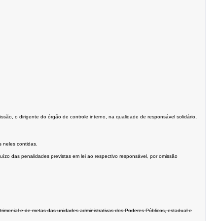
são, o dirigente do órgão de controle interno, na qualidade de responsável solidário,
 neles contidas.
uízo das penalidades previstas em lei ao respectivo responsável, por omissão
atrimonial e de metas das unidades administrativas dos Poderes Públicos, estadual e