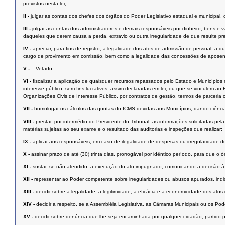
previstos nesta lei;
II -
julgar as contas dos chefes dos órgãos do Poder Legislativo estadual e municipal, d
III -
julgar as contas dos administradores e demais responsáveis por dinheiro, bens e va
daqueles que derem causa a perda, extravio ou outra irregularidade de que resulte pre
IV -
apreciar, para fins de registro, a legalidade dos atos de admissão de pessoal, a q
cargo de provimento em comissão, bem como a legalidade das concessões de aposentad
V -
...Vetado...
VI -
fiscalizar a aplicação de quaisquer recursos repassados pelo Estado e Municípios 
interesse público, sem fins lucrativos, assim declaradas em lei, ou que se vinculem 
Organizações Civis de Interesse Público, por contratos de gestão, termos de parceria
VII -
homologar os cálculos das quotas do ICMS devidas aos Municípios, dando ciência
VIII -
prestar, por intermédio do Presidente do Tribunal, as informações solicitadas pe
matérias sujeitas ao seu exame e o resultado das auditorias e inspeções que realizar;
IX -
aplicar aos responsáveis, em caso de ilegalidade de despesas ou irregularidade de
X -
assinar prazo de até (30) trinta dias, prorrogável por idêntico período, para que o
XI -
sustar, se não atendido, a execução do ato impugnado, comunicando a decisão à 
XII -
representar ao Poder competente sobre irregularidades ou abusos apurados, indic
XIII -
decidir sobre a legalidade, a legitimidade, a eficácia e a economicidade dos a
XIV -
decidir a respeito, se a Assembléia Legislativa, as Câmaras Municipais ou os Pod
XV -
decidir sobre denúncia que lhe seja encaminhada por qualquer cidadão, partido pol