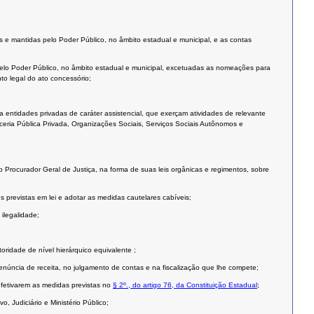
as e mantidas pelo Poder Público, no âmbito estadual e municipal, e as contas
as pelo Poder Público, no âmbito estadual e municipal, excetuadas as nomeações para
o legal do ato concessório;
a entidades privadas de caráter assistencial, que exerçam atividades de relevante
rceria Pública Privada, Organizações Sociais, Serviços Sociais Autônomos e
o Procurador Geral de Justiça, na forma de suas leis orgânicas e regimentos, sobre
s previstas em lei e adotar as medidas cautelares cabíveis;
 ilegalidade;
ridade de nível hierárquico equivalente ;
enúncia de receita, no julgamento de contas e na fiscalização que lhe compete;
 efetivarem as medidas previstas no
§ 2º., do artigo 76, da Constituição Estadual
;
, Judiciário e Ministério Público;