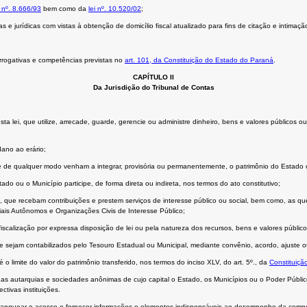
i nº. 8.666/93
bem como da
lei nº. 10.520/02
;
s e jurídicas com vistas à obtenção de domicílio fiscal atualizado para fins de citação e intimaç
rrogativas e competências previstas no
art. 101, da Constituição do Estado do Paraná
.
CAPÍTULO II
Da Jurisdição do Tribunal de Contas
 desta lei, que utilize, arrecade, guarde, gerencie ou administre dinheiro, bens e valores públi
dano ao erário;
 de qualquer modo venham a integrar, provisória ou permanentemente, o patrimônio do Estado ou
do ou o Município participe, de forma direta ou indireta, nos termos do ato constitutivo;
o, que recebam contribuições e prestem serviços de interesse público ou social, bem como, as q
iais Autônomos e Organizações Civis de Interesse Público;
iscalização por expressa disposição de lei ou pela natureza dos recursos, bens e valores público
 sejam contabilizados pelo Tesouro Estadual ou Municipal, mediante convênio, acordo, ajuste ou 
o limite do valor do patrimônio transferido, nos termos do inciso XLV, do art. 5º., da
Constituiçã
as autarquias e sociedades anônimas de cujo capital o Estado, os Municípios ou o Poder Públic
ctivas instituições.
franquear o acesso e fornecer informações e elementos indispensáveis ao desempenho da compe