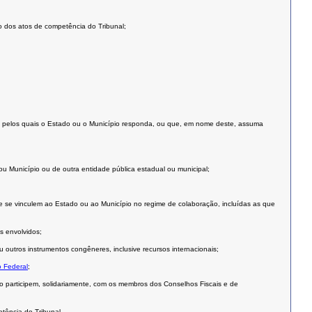
ão dos atos de competência do Tribunal;
cos ou pelos quais o Estado ou o Município responda, ou que, em nome deste, assuma
 Município ou de outra entidade pública estadual ou municipal;
ue se vinculem ao Estado ou ao Município no regime de colaboração, incluídas as que
s envolvidos;
outros instrumentos congêneres, inclusive recursos internacionais;
o Federal
;
o participem, solidariamente, com os membros dos Conselhos Fiscais e de
tência do Tribunal.