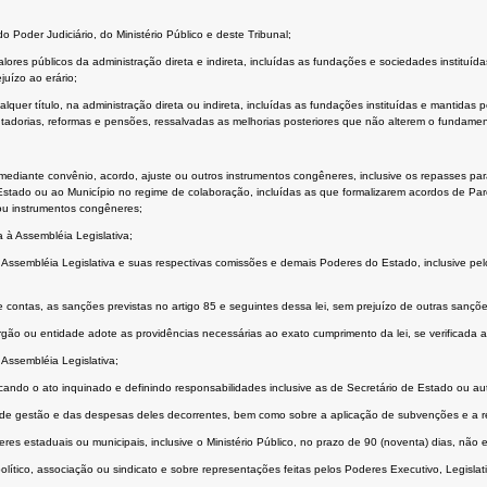
o Poder Judiciário, do Ministério Público e deste Tribunal;
lores públicos da administração direta e indireta, incluídas as fundações e sociedades instituíd
juízo ao erário;
ualquer título, na administração direta ou indireta, incluídas as fundações instituídas e mantid
orias, reformas e pensões, ressalvadas as melhorias posteriores que não alterem o fundament
mediante convênio, acordo, ajuste ou outros instrumentos congêneres, inclusive os repasses par
ao Estado ou ao Município no regime de colaboração, incluídas as que formalizarem acordos de Pa
 ou instrumentos congêneres;
 à Assembléia Legislativa;
la Assembléia Legislativa e suas respectivas comissões e demais Poderes do Estado, inclusive pel
 contas, as sanções previstas no artigo 85 e seguintes dessa lei, sem prejuízo de outras sançõe
 órgão ou entidade adote as providências necessárias ao exato cumprimento da lei, se verificada a
Assembléia Legislativa;
ando o ato inquinado e definindo responsabilidades inclusive as de Secretário de Estado ou auto
tos de gestão e das despesas deles decorrentes, bem como sobre a aplicação de subvenções e a r
eres estaduais ou municipais, inclusive o Ministério Público, no prazo de 90 (noventa) dias, não
ítico, associação ou sindicato e sobre representações feitas pelos Poderes Executivo, Legislativo