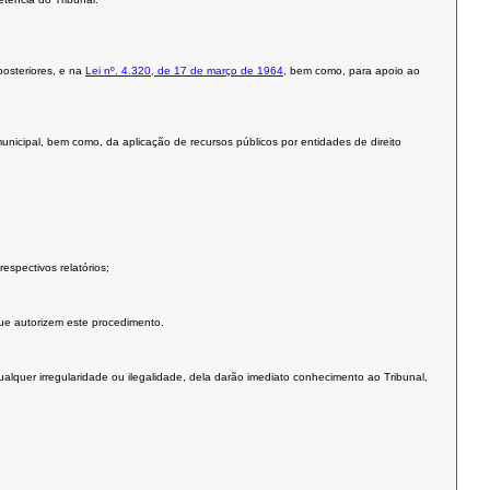
posteriores, e na
Lei nº. 4.320, de 17 de março de 1964
, bem como, para apoio ao
 municipal, bem como, da aplicação de recursos públicos por entidades de direito
espectivos relatórios;
que autorizem este procedimento.
alquer irregularidade ou ilegalidade, dela darão imediato conhecimento ao Tribunal,