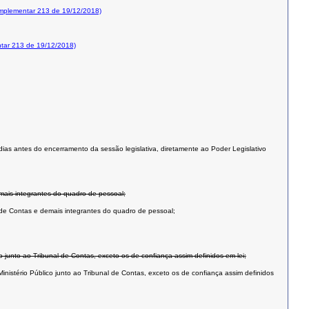
mplementar 213 de 19/12/2018)
tar 213 de 19/12/2018)
dias antes do encerramento da sessão legislativa, diretamente ao Poder Legislativo
emais integrantes do quadro de pessoal;
l de Contas e demais integrantes do quadro de pessoal;
o junto ao Tribunal de Contas, exceto os de confiança assim definidos em lei;
inistério Público junto ao Tribunal de Contas, exceto os de confiança assim definidos