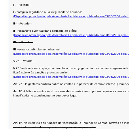
I -
...Vetado...
I -
corrigir a ilegalidade ou a irregularidade apurada;
(Dispositivo promulgado pela Assembléia Legislativa e publicado em 03/05/2006 pela
II -
...Vetado...
II -
ressarcir o eventual dano causado ao erário;
(Dispositivo promulgado pela Assembléia Legislativa e publicado em 03/05/2006 pela
III -
...Vetado...
III -
evitar ocorrências semelhantes.
(Dispositivo promulgado pela Assembléia Legislativa e publicado em 03/05/2006 pela
§ 2º.
...Vetado...
§ 2º.
Verificada em inspeção ou auditoria, ou no julgamento das contas, irregularidad
ficará sujeito às sanções previstas em lei.
(Dispositivo promulgado pela Assembléia Legislativa e publicado em 03/05/2006 pela
Art. 7º.
Os gestores emitirão sobre as contas e o parecer do controle interno, pronun
Art. 8º.
A falta de instituição do sistema de controle interno poderá sujeitar as cont
injustificada no atendimento ao seu dever legal.
Art. 9º.
No exercício das funções de fiscalização, o Tribunal de Contas, através de in
municipal e, ainda, dos responsáveis sujeitos à sua jurisdição.