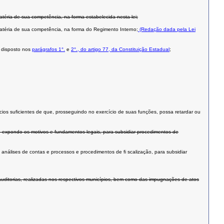
atéria de sua competência, na forma estabelecida nesta lei;
matéria de sua competência, na forma do Regimento Interno;
(Redação dada pela Lei
o disposto nos
parágrafos 1°.
e
2°., do artigo 77, da Constituição Estadual
;
dícios suficientes de que, prosseguindo no exercício de suas funções, possa retardar ou
, expondo os motivos e fundamentos legais, para subsidiar procedimentos de
 análises de contas e processos e procedimentos de fi scalização, para subsidiar
auditorias, realizadas nos respectivos municípios, bem como das impugnações de atos