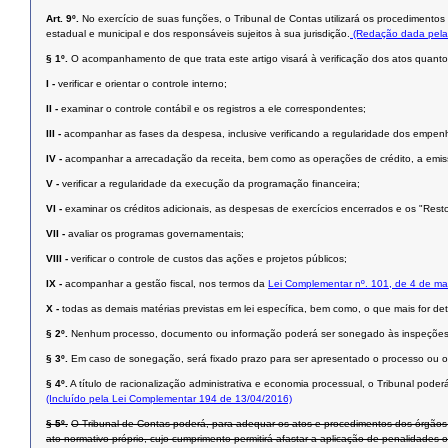
Art. 9º.
No exercício de suas funções, o Tribunal de Contas utilizará os procedimentos d
estadual e municipal e dos responsáveis sujeitos à sua jurisdição.
(Redação dada pela
§ 1º.
O acompanhamento de que trata este artigo visará à verificação dos atos quanto 
I -
verificar e orientar o controle interno;
II -
examinar o controle contábil e os registros a ele correspondentes;
III -
acompanhar as fases da despesa, inclusive verificando a regularidade dos empenhos
IV -
acompanhar a arrecadação da receita, bem como as operações de crédito, a emissã
V -
verificar a regularidade da execução da programação financeira;
VI -
examinar os créditos adicionais, as despesas de exercícios encerrados e os "Rest
VII -
avaliar os programas governamentais;
VIII -
verificar o controle de custos das ações e projetos públicos;
IX -
acompanhar a gestão fiscal, nos termos da
Lei Complementar nº. 101, de 4 de ma
X -
todas as demais matérias previstas em lei específica, bem como, o que mais for 
§ 2º.
Nenhum processo, documento ou informação poderá ser sonegado às inspeções ou
§ 3º.
Em caso de sonegação, será fixado prazo para ser apresentado o processo ou o d
§ 4º.
A título de racionalização administrativa e economia processual, o Tribunal pode
(Incluído pela Lei Complementar 194 de 13/04/2016)
§ 5º.
O Tribunal de Contas poderá, para adequar os atos e procedimentos dos órgãos 
ato normativo próprio, cujo cumprimento permitirá afastar a aplicação de penalidades 