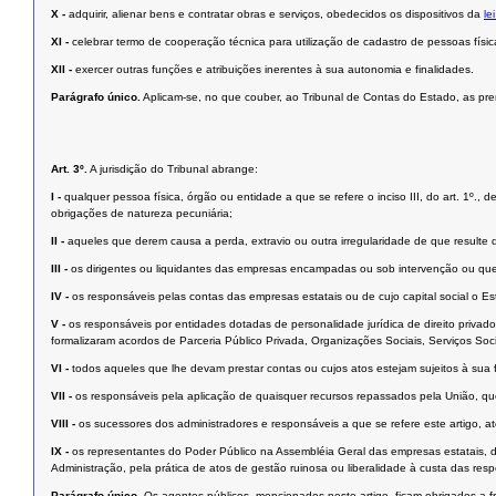
X -
adquirir, alienar bens e contratar obras e serviços, obedecidos os dispositivos da
le
XI -
celebrar termo de cooperação técnica para utilização de cadastro de pessoas física
XII -
exercer outras funções e atribuições inerentes à sua autonomia e finalidades.
Parágrafo único.
Aplicam-se, no que couber, ao Tribunal de Contas do Estado, as pre
Art. 3º.
A jurisdição do Tribunal abrange:
I -
qualquer pessoa física, órgão ou entidade a que se refere o inciso III, do art. 1º.,
obrigações de natureza pecuniária;
II -
aqueles que derem causa a perda, extravio ou outra irregularidade de que resulte 
III -
os dirigentes ou liquidantes das empresas encampadas ou sob intervenção ou que
IV -
os responsáveis pelas contas das empresas estatais ou de cujo capital social o Esta
V -
os responsáveis por entidades dotadas de personalidade jurídica de direito privad
formalizaram acordos de Parceria Público Privada, Organizações Sociais, Serviços Soc
VI -
todos aqueles que lhe devam prestar contas ou cujos atos estejam sujeitos à sua f
VII -
os responsáveis pela aplicação de quaisquer recursos repassados pela União, que
VIII -
os sucessores dos administradores e responsáveis a que se refere este artigo, até 
IX -
os representantes do Poder Público na Assembléia Geral das empresas estatais, d
Administração, pela prática de atos de gestão ruinosa ou liberalidade à custa das respe
Parágrafo único.
Os agentes públicos, mencionados neste artigo, ficam obrigados a 