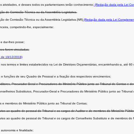
uas atividades, e desses todos os parlamentares terão conhecimento;
(Redação dada pela Lei Co
ação de Comissão Técnica ou da Assembléia Legislativa.
ação de Comissão Técnica ou da Assembleia Legislativa.(NR)
(Redação dada pela Lei Complemen
nceira, competindo-lhe, especialmente:
 e dar-lhes posse;
lhes forem vinculadas;
 de 19/12/2018)
 nos termos e limites estabelecidos na Lei de Diretrizes Orçamentárias, encaminhando-a, até 60 
os e funções de seu Quadro de Pessoal e a fixação dos respectivos vencimentos;
uditores, Procurador-Geral e Procuradores do Ministério Público junto ao Tribunal de Contas e d
onselheiros Substitutos, Procurador-Geral e Procuradores do Ministério Público junto ao Tribuna
es e membros do Ministério Público junto ao Tribunal de Contas;
ários ao quadro de pessoal do Tribunal e os cargos de Auditor e de membros do Ministério Públic
sários ao quadro de pessoal do Tribunal e os cargos de Conselheiro Substituto e de membros do M
 autonomia e finalidade;