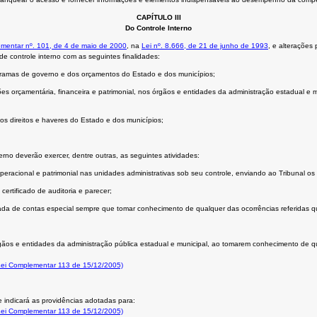
CAPÍTULO III
Do Controle Interno
mentar nº. 101, de 4 de maio de 2000
, na
Lei nº. 8.666, de 21 de junho de 1993
, e alterações 
 de controle interno com as seguintes finalidades:
ogramas de governo e dos orçamentos do Estado e dos municípios;
estões orçamentária, financeira e patrimonial, nos órgãos e entidades da administração estadual e
os direitos e haveres do Estado e dos municípios;
erno deverão exercer, dentre outras, as seguintes atividades:
peracional e patrimonial nas unidades administrativas sob seu controle, enviando ao Tribunal os r
 certificado de auditoria e parecer;
mada de contas especial sempre que tomar conhecimento de qualquer das ocorrências referidas 
órgãos e entidades da administração pública estadual e municipal, ao tomarem conhecimento de qu
 Lei Complementar 113 de 15/12/2005)
e indicará as providências adotadas para:
 Lei Complementar 113 de 15/12/2005)