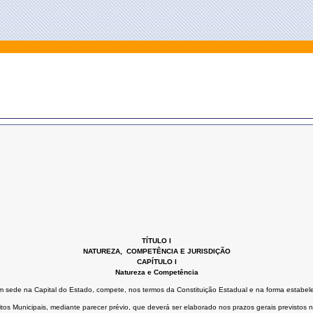
TÍTULO I
NATUREZA, COMPETÊNCIA E JURISDIÇÃO
CAPÍTULO I
Natureza e Competência
m sede na Capital do Estado, compete, nos termos da Constituição Estadual e na forma estabelec
os Municipais, mediante parecer prévio, que deverá ser elaborado nos prazos gerais previstos n