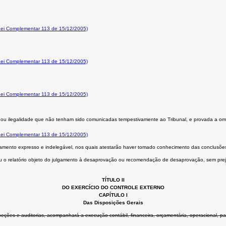
 Lei Complementar 113 de 15/12/2005)
 Lei Complementar 113 de 15/12/2005)
 Lei Complementar 113 de 15/12/2005)
e ou ilegalidade que não tenham sido comunicadas tempestivamente ao Tribunal, e provada a omis
 Lei Complementar 113 de 15/12/2005)
ciamento expresso e indelegável, nos quais atestarão haver tomado conhecimento das conclusões
as ou o relatório objeto do julgamento à desaprovação ou recomendação de desaprovação, sem prej
TÍTULO II
DO EXERCÍCIO DO CONTROLE EXTERNO
CAPÍTULO I
Das Disposições Gerais
speções e auditorias, acompanhará a execução contábil, financeira, orçamentária, operacional, p