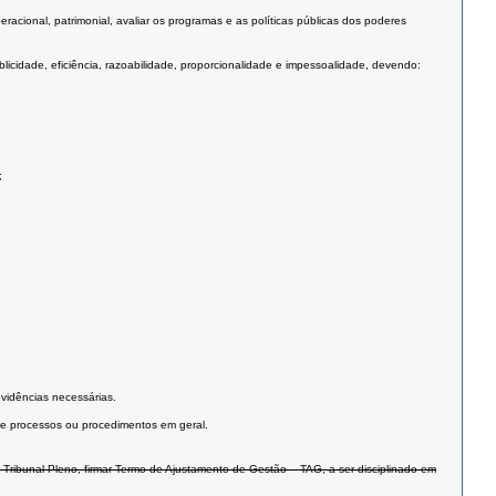
eracional, patrimonial, avaliar os programas e as políticas públicas dos poderes
icidade, eficiência, razoabilidade, proporcionalidade e impessoalidade, devendo:
;
vidências necessárias.
o de processos ou procedimentos em geral.
Tribunal Pleno, firmar Termo de Ajustamento de Gestão – TAG, a ser disciplinado em