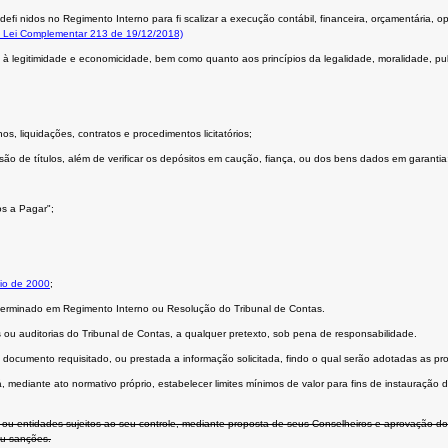
efi nidos no Regimento Interno para fi scalizar a execução contábil, financeira, orçamentária, op
 Lei Complementar 213 de 19/12/2018)
à legitimidade e economicidade, bem como quanto aos princípios da legalidade, moralidade, publ
, liquidações, contratos e procedimentos licitatórios;
o de títulos, além de verificar os depósitos em caução, fiança, ou dos bens dados em garantia
os a Pagar";
io de 2000
;
determinado em Regimento Interno ou Resolução do Tribunal de Contas.
 auditorias do Tribunal de Contas, a qualquer pretexto, sob pena de responsabilidade.
ocumento requisitado, ou prestada a informação solicitada, findo o qual serão adotadas as pro
rá, mediante ato normativo próprio, estabelecer limites mínimos de valor para fins de instauraçã
ou entidades sujeitos ao seu controle, mediante proposta de seus Conselheiros e aprovação do 
ou sanções.