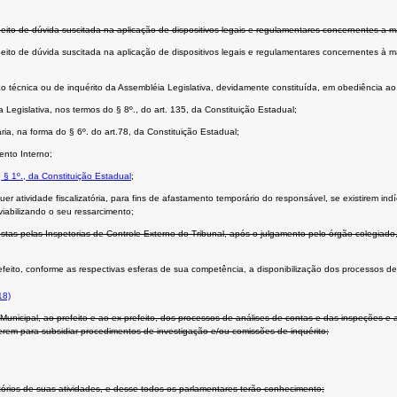
peito de dúvida suscitada na aplicação de dispositivos legais e regulamentares concernentes a m
peito de dúvida suscitada na aplicação de dispositivos legais e regulamentares concernentes à 
issão técnica ou de inquérito da Assembléia Legislativa, devidamente constituída, em obediência a
a Legislativa, nos termos do § 8º., do art. 135, da Constituição Estadual;
a, na forma do § 6º. do art.78, da Constituição Estadual;
ento Interno;
, § 1º., da Constituição Estadual
;
uer atividade fiscalizatória, para fins de afastamento temporário do responsável, se existirem in
viabilizando o seu ressarcimento;
tas pelas Inspetorias de Controle Externo do Tribunal, após o julgamento pelo órgão colegiado
efeito, conforme as respectivas esferas de sua competência, a disponibilização dos processos de
18)
unicipal, ao prefeito e ao ex-prefeito, dos processos de análises de contas e das inspeções e 
rem para subsidiar procedimentos de investigação e/ou comissões de inquérito;
atórios de suas atividades, e desse todos os parlamentares terão conhecimento;