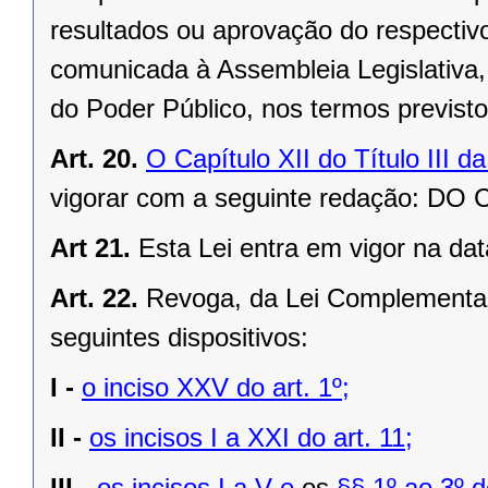
resultados ou aprovação do respectivo 
comunicada à Assembleia Legislativa, 
do Poder Público, nos termos previst
Art. 20.
O Capítulo XII do Título III 
vigorar com a seguinte redação: 
Art 21.
Esta Lei entra em vigor na dat
Art. 22.
Revoga, da Lei Complementar
seguintes dispositivos:
I -
o inciso XXV do art. 1º;
II -
os incisos I a XXI do art. 11;
III -
os incisos I a V e
os
§§ 1º ao 3º do