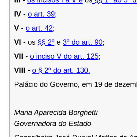
IV -
o art. 39;
V -
o art. 42;
VI -
os
§§ 2º
e
3º do art. 90
;
VII -
o inciso V do art. 125;
VIII -
o § 2º do art. 130.
Palácio do Governo, em 19 de dezem
Maria Aparecida Borghetti
Governadora do Estado