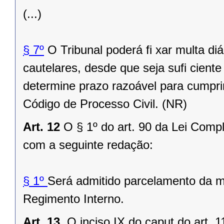
(...)
§ 7º
O Tribunal poderá fi xar multa d
cautelares, desde que seja sufi cient
determine prazo razoável para cumpri
Código de Processo Civil. (NR)
Art. 12
O § 1º do art. 90 da Lei Comp
com a seguinte redação:
§ 1º
Será admitido parcelamento da m
Regimento Interno.
Art. 13.
O inciso IX do caput do art. 