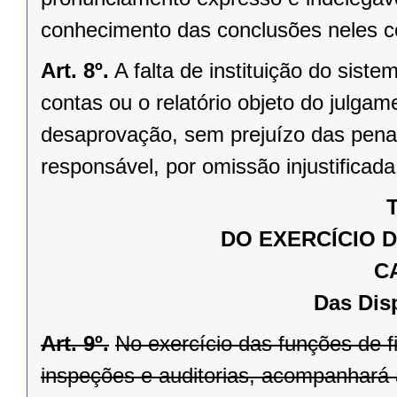
conhecimento das conclusões neles c
Art. 8º.
A falta de instituição do siste
contas ou o relatório objeto do julg
desaprovação, sem prejuízo das penal
responsável, por omissão injustificad
T
DO EXERCÍCIO 
C
Das Dis
Art. 9º.
No exercício das funções de f
inspeções e auditorias, acompanhará a