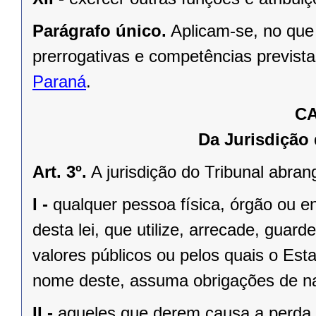
Parágrafo único.
Aplicam-se, no que
prerrogativas e competências previst
Paraná
.
CA
Da Jurisdição
Art. 3º.
A jurisdição do Tribunal abran
I -
qualquer pessoa física, órgão ou ent
desta lei, que utilize, arrecade, guard
valores públicos ou pelos quais o Es
nome deste, assuma obrigações de na
II -
aqueles que derem causa a perda, 