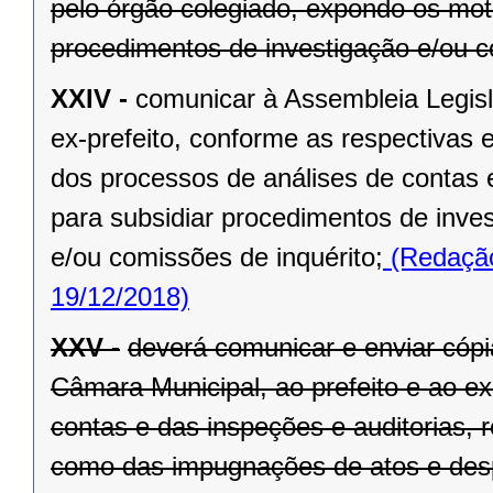
pelo órgão colegiado, expondo os mot
procedimentos de investigação e/ou c
XXIV -
comunicar à Assembleia Legisl
ex-prefeito, conforme as respectivas 
dos processos de análises de contas 
para subsidiar procedimentos de inve
e/ou comissões de inquérito;
(Redação
19/12/2018)
XXV -
deverá comunicar e enviar cópi
Câmara Municipal, ao prefeito e ao ex
contas e das inspeções e auditorias, 
como das impugnações de atos e des