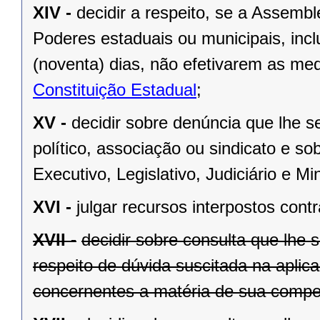
XIV -
decidir a respeito, se a Assemb
Poderes estaduais ou municipais, inclu
(noventa) dias, não efetivarem as me
Constituição Estadual
;
XV -
decidir sobre denúncia que lhe s
político, associação ou sindicato e s
Executivo, Legislativo, Judiciário e Min
XVI -
julgar recursos interpostos cont
XVII -
decidir sobre consulta que lhe 
respeito de dúvida suscitada na aplic
concernentes a matéria de sua compet