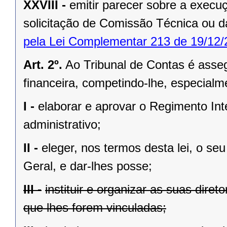
XXVIII -
emitir parecer sobre a exec
solicitação de Comissão Técnica ou d
pela Lei Complementar 213 de 19/12/
Art. 2º.
Ao Tribunal de Contas é asseg
financeira, competindo-lhe, especialm
I -
elaborar e aprovar o Regimento In
administrativo;
II -
eleger, nos termos desta lei, o se
Geral, e dar-lhes posse;
III -
instituir e organizar as suas diret
que lhes forem vinculadas;