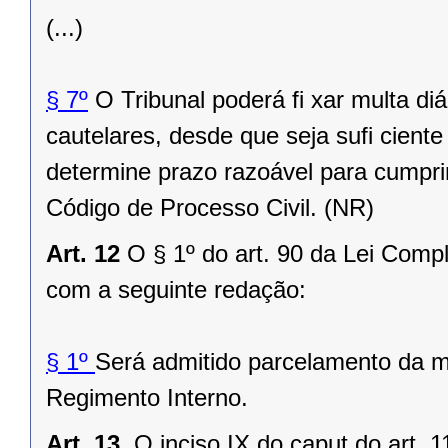
(...)
§ 7º
O Tribunal poderá fi xar multa d
cautelares, desde que seja sufi cient
determine prazo razoável para cumpri
Código de Processo Civil. (NR)
Art. 12
O § 1º do art. 90 da Lei Comp
com a seguinte redação:
§ 1º
Será admitido parcelamento da m
Regimento Interno.
Art. 13.
O inciso IX do caput do art. 