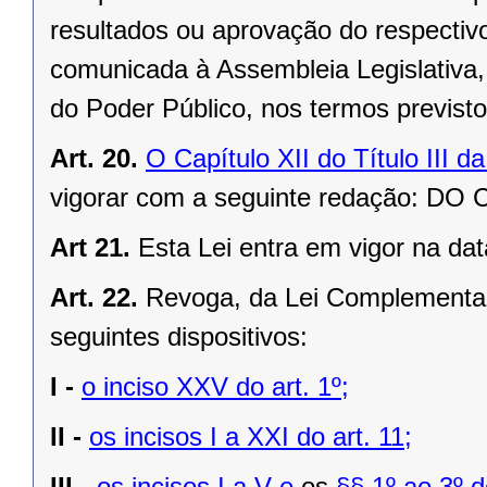
resultados ou aprovação do respectivo 
comunicada à Assembleia Legislativa, 
do Poder Público, nos termos previst
Art. 20.
O Capítulo XII do Título III 
vigorar com a seguinte redação: 
Art 21.
Esta Lei entra em vigor na dat
Art. 22.
Revoga, da Lei Complementar
seguintes dispositivos:
I -
o inciso XXV do art. 1º;
II -
os incisos I a XXI do art. 11;
III -
os incisos I a V e
os
§§ 1º ao 3º do