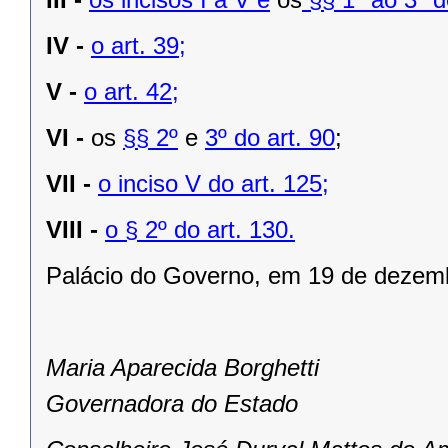
IV -
o art. 39;
V -
o art. 42;
VI -
os
§§ 2º
e
3º do art. 90
;
VII -
o inciso V do art. 125;
VIII -
o § 2º do art. 130.
Palácio do Governo, em 19 de dezem
Maria Aparecida Borghetti
Governadora do Estado