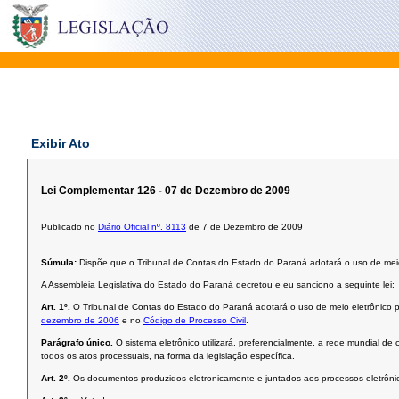
Exibir Ato
Lei Complementar 126 - 07 de Dezembro de 2009
Publicado no
Diário Oficial nº. 8113
de 7 de Dezembro de 2009
Súmula:
Dispõe que o Tribunal de Contas do Estado do Paraná adotará o uso de meio 
A Assembléia Legislativa do Estado do Paraná decretou e eu sanciono a seguinte lei:
Art. 1º.
O Tribunal de Contas do Estado do Paraná adotará o uso de meio eletrônico pa
dezembro de 2006
e no
Código de Processo Civil
.
Parágrafo único.
O sistema eletrônico utilizará, preferencialmente, a rede mundial de
todos os atos processuais, na forma da legislação específica.
Art. 2º.
Os documentos produzidos eletronicamente e juntados aos processos eletrônic