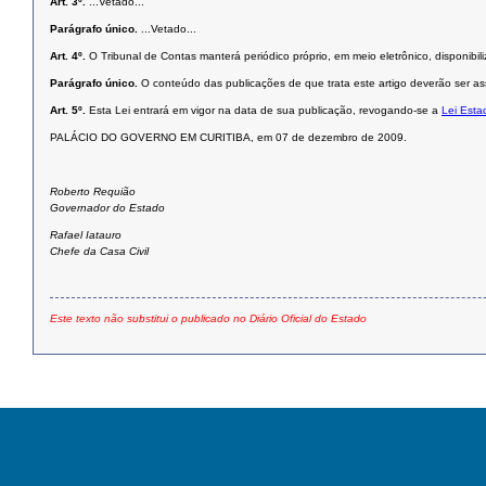
Art. 3º.
...Vetado...
Parágrafo único.
...Vetado...
Art. 4º.
O Tribunal de Contas manterá periódico próprio, em meio eletrônico, disponibi
Parágrafo único.
O conteúdo das publicações de que trata este artigo deverão ser ass
Art. 5º.
Esta Lei entrará em vigor na data de sua publicação, revogando-se a
Lei Esta
PALÁCIO DO GOVERNO EM CURITIBA, em 07 de dezembro de 2009.
Roberto Requião
Governador do Estado
Rafael Iatauro
Chefe da Casa Civil
Este texto não substitui o publicado no Diário Oficial do Estado