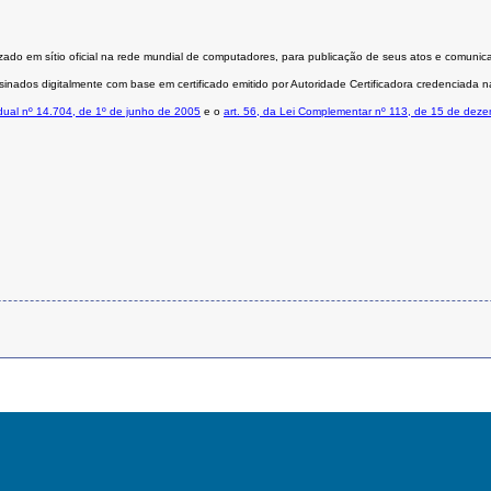
lizado em sítio oficial na rede mundial de computadores, para publicação de seus atos e comunic
inados digitalmente com base em certificado emitido por Autoridade Certificadora credenciada na
dual nº 14.704, de 1º de junho de 2005
e o
art. 56, da Lei Complementar nº 113, de 15 de dez