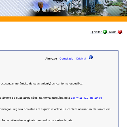
|
voltar
ajuda
Alterado
Compilado
Original
cessuais, no âmbito de suas atribuições, conforme especifica.
âmbito de suas atribuições, na forma instituída pela
Lei nº 11.419, de 19 de
nização, registro dos atos em arquivo inviolável, e conterá assinatura eletrônica em
erão considerados originais para todos os efeitos legais.