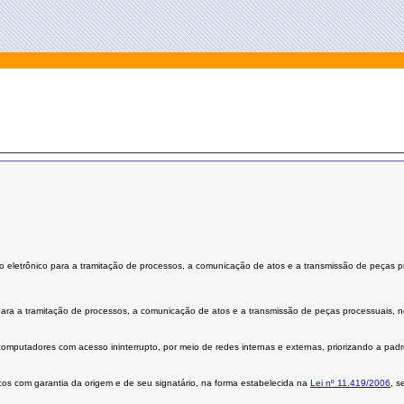
eletrônico para a tramitação de processos, a comunicação de atos e a transmissão de peças pro
ra a tramitação de processos, a comunicação de atos e a transmissão de peças processuais, no 
 computadores com acesso ininterrupto, por meio de redes internas e externas, priorizando a padro
os com garantia da origem e de seu signatário, na forma estabelecida na
Lei nº 11.419/2006
, s