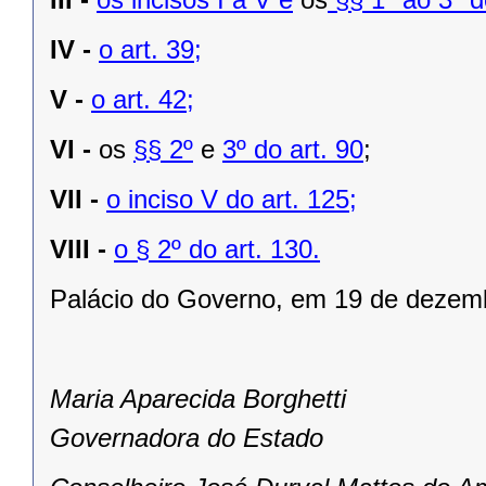
IV -
o art. 39;
V -
o art. 42;
VI -
os
§§ 2º
e
3º do art. 90
;
VII -
o inciso V do art. 125;
VIII -
o § 2º do art. 130.
Palácio do Governo, em 19 de dezem
Maria Aparecida Borghetti
Governadora do Estado