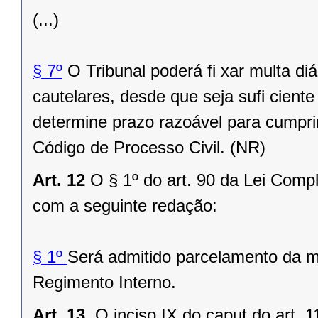
(...)
§ 7º
O Tribunal poderá fi xar multa d
cautelares, desde que seja sufi cient
determine prazo razoável para cumpri
Código de Processo Civil. (NR)
Art. 12
O § 1º do art. 90 da Lei Comp
com a seguinte redação:
§ 1º
Será admitido parcelamento da m
Regimento Interno.
Art. 13.
O inciso IX do caput do art. 