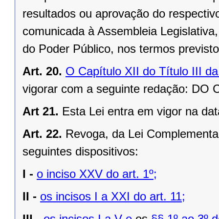
resultados ou aprovação do respectivo 
comunicada à Assembleia Legislativa, 
do Poder Público, nos termos previst
Art. 20.
O Capítulo XII do Título III 
vigorar com a seguinte redação: 
Art 21.
Esta Lei entra em vigor na dat
Art. 22.
Revoga, da Lei Complementar
seguintes dispositivos:
I -
o inciso XXV do art. 1º;
II -
os incisos I a XXI do art. 11;
III -
os incisos I a V e
os
§§ 1º ao 3º do