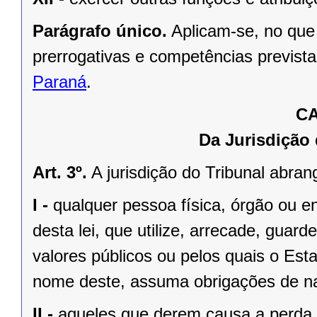
Parágrafo único.
Aplicam-se, no que
prerrogativas e competências previst
Paraná
.
CA
Da Jurisdição
Art. 3º.
A jurisdição do Tribunal abran
I -
qualquer pessoa física, órgão ou ent
desta lei, que utilize, arrecade, guard
valores públicos ou pelos quais o Es
nome deste, assuma obrigações de na
II -
aqueles que derem causa a perda, 