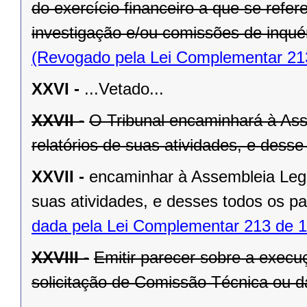
do exercício financeiro a que se refe
investigação e/ou comissões de inquér
(Revogado pela Lei Complementar 21
XXVI -
...Vetado...
XXVII -
O Tribunal encaminhará à Asse
relatórios de suas atividades, e dess
XXVII -
encaminhar à Assembleia Legisl
suas atividades, e desses todos os p
dada pela Lei Complementar 213 de 1
XXVIII -
Emitir parecer sobre a exec
solicitação de Comissão Técnica ou d