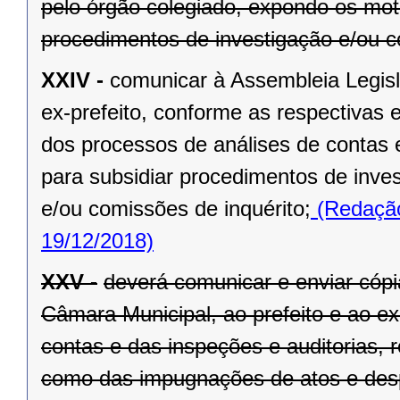
pelo órgão colegiado, expondo os mot
procedimentos de investigação e/ou c
XXIV -
comunicar à Assembleia Legisl
ex-prefeito, conforme as respectivas 
dos processos de análises de contas 
para subsidiar procedimentos de inve
e/ou comissões de inquérito;
(Redação
19/12/2018)
XXV -
deverá comunicar e enviar cópi
Câmara Municipal, ao prefeito e ao ex
contas e das inspeções e auditorias, 
como das impugnações de atos e des