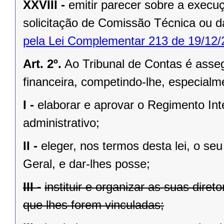
XXVIII -
emitir parecer sobre a exec
solicitação de Comissão Técnica ou d
pela Lei Complementar 213 de 19/12/
Art. 2º.
Ao Tribunal de Contas é asseg
financeira, competindo-lhe, especialm
I -
elaborar e aprovar o Regimento In
administrativo;
II -
eleger, nos termos desta lei, o se
Geral, e dar-lhes posse;
III -
instituir e organizar as suas diret
que lhes forem vinculadas;