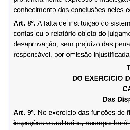
conhecimento das conclusões neles c
Art. 8º.
A falta de instituição do siste
contas ou o relatório objeto do julg
desaprovação, sem prejuízo das penal
responsável, por omissão injustificad
T
DO EXERCÍCIO 
C
Das Dis
Art. 9º.
No exercício das funções de f
inspeções e auditorias, acompanhará a