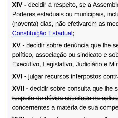
XIV -
decidir a respeito, se a Assemb
Poderes estaduais ou municipais, inclu
(noventa) dias, não efetivarem as me
Constituição Estadual
;
XV -
decidir sobre denúncia que lhe s
político, associação ou sindicato e s
Executivo, Legislativo, Judiciário e Min
XVI -
julgar recursos interpostos cont
XVII -
decidir sobre consulta que lhe 
respeito de dúvida suscitada na aplic
concernentes a matéria de sua compet