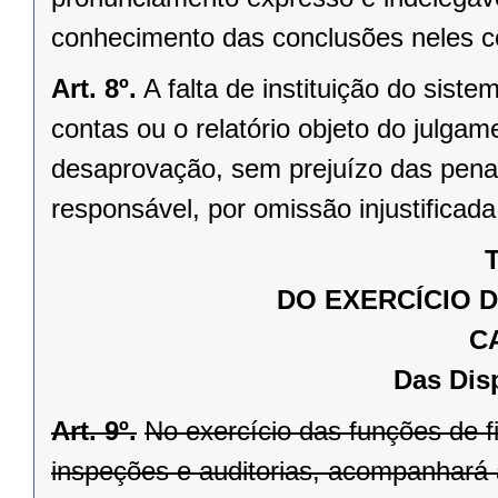
conhecimento das conclusões neles c
Art. 8º.
A falta de instituição do siste
contas ou o relatório objeto do julg
desaprovação, sem prejuízo das penal
responsável, por omissão injustificad
T
DO EXERCÍCIO 
C
Das Dis
Art. 9º.
No exercício das funções de f
inspeções e auditorias, acompanhará a