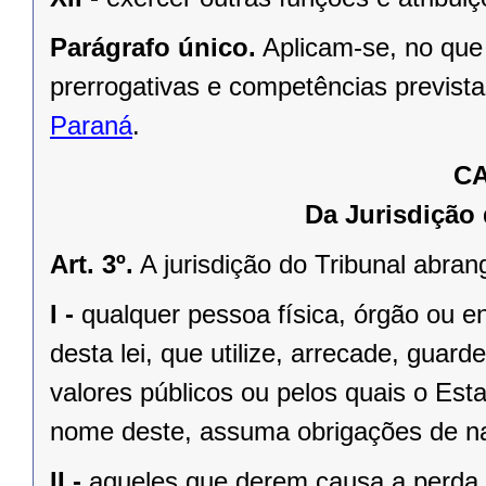
Parágrafo único.
Aplicam-se, no que
prerrogativas e competências previst
Paraná
.
CA
Da Jurisdição
Art. 3º.
A jurisdição do Tribunal abran
I -
qualquer pessoa física, órgão ou ent
desta lei, que utilize, arrecade, guard
valores públicos ou pelos quais o Es
nome deste, assuma obrigações de na
II -
aqueles que derem causa a perda, 