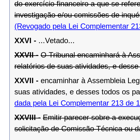
do exercício financeiro a que se refe
investigação e/ou comissões de inquér
(Revogado pela Lei Complementar 21
XXVI -
...Vetado...
XXVII -
O Tribunal encaminhará à Asse
relatórios de suas atividades, e dess
XXVII -
encaminhar à Assembleia Legisl
suas atividades, e desses todos os p
dada pela Lei Complementar 213 de 1
XXVIII -
Emitir parecer sobre a exec
solicitação de Comissão Técnica ou d