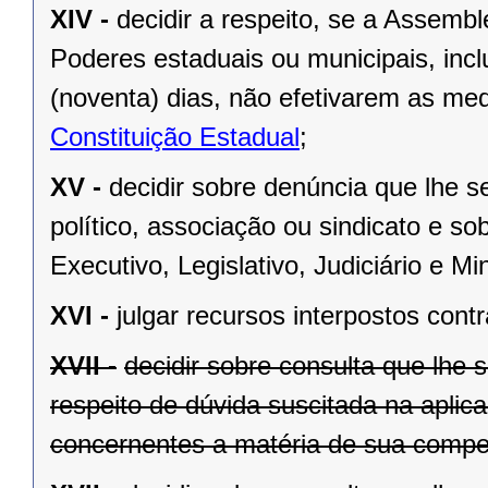
XIV -
decidir a respeito, se a Assemb
Poderes estaduais ou municipais, inclu
(noventa) dias, não efetivarem as me
Constituição Estadual
;
XV -
decidir sobre denúncia que lhe s
político, associação ou sindicato e s
Executivo, Legislativo, Judiciário e Min
XVI -
julgar recursos interpostos cont
XVII -
decidir sobre consulta que lhe 
respeito de dúvida suscitada na aplic
concernentes a matéria de sua compet