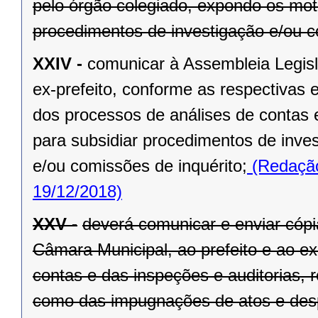
pelo órgão colegiado, expondo os mot
procedimentos de investigação e/ou c
XXIV -
comunicar à Assembleia Legisl
ex-prefeito, conforme as respectivas 
dos processos de análises de contas 
para subsidiar procedimentos de inve
e/ou comissões de inquérito;
(Redação
19/12/2018)
XXV -
deverá comunicar e enviar cópi
Câmara Municipal, ao prefeito e ao ex
contas e das inspeções e auditorias, 
como das impugnações de atos e des