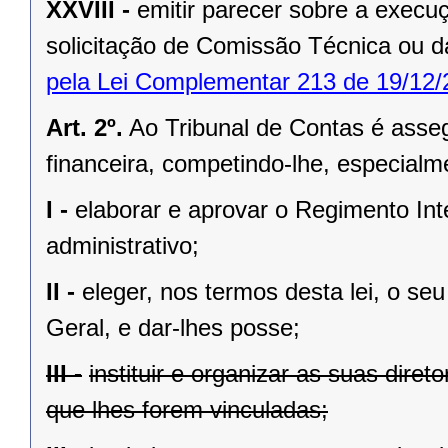
XXVIII -
emitir parecer sobre a exec
solicitação de Comissão Técnica ou d
pela Lei Complementar 213 de 19/12/
Art. 2º.
Ao Tribunal de Contas é asseg
financeira, competindo-lhe, especialm
I -
elaborar e aprovar o Regimento In
administrativo;
II -
eleger, nos termos desta lei, o se
Geral, e dar-lhes posse;
III -
instituir e organizar as suas diret
que lhes forem vinculadas;