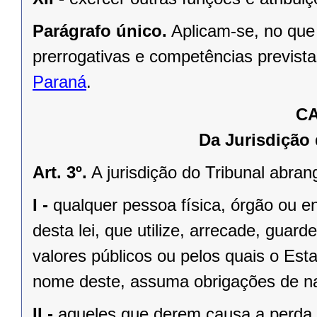
Parágrafo único.
Aplicam-se, no que
prerrogativas e competências previst
Paraná
.
CA
Da Jurisdição
Art. 3º.
A jurisdição do Tribunal abran
I -
qualquer pessoa física, órgão ou ent
desta lei, que utilize, arrecade, guard
valores públicos ou pelos quais o Es
nome deste, assuma obrigações de na
II -
aqueles que derem causa a perda, 