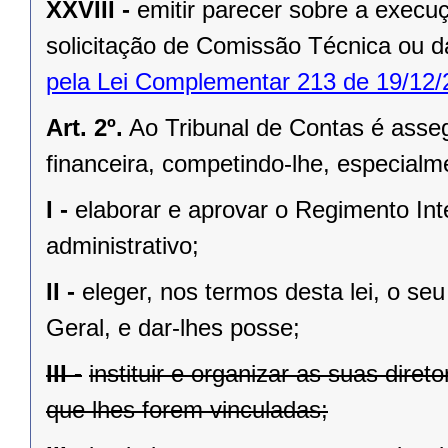
XXVIII -
emitir parecer sobre a exec
solicitação de Comissão Técnica ou d
pela Lei Complementar 213 de 19/12/
Art. 2º.
Ao Tribunal de Contas é asseg
financeira, competindo-lhe, especialm
I -
elaborar e aprovar o Regimento In
administrativo;
II -
eleger, nos termos desta lei, o se
Geral, e dar-lhes posse;
III -
instituir e organizar as suas diret
que lhes forem vinculadas;