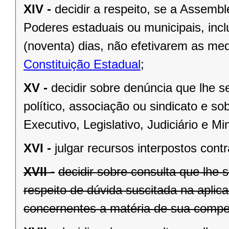
XIV -
decidir a respeito, se a Assemb
Poderes estaduais ou municipais, inclu
(noventa) dias, não efetivarem as me
Constituição Estadual
;
XV -
decidir sobre denúncia que lhe s
político, associação ou sindicato e s
Executivo, Legislativo, Judiciário e Min
XVI -
julgar recursos interpostos cont
XVII -
decidir sobre consulta que lhe 
respeito de dúvida suscitada na aplic
concernentes a matéria de sua compet