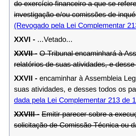
do exercício financeiro a que se refe
investigação e/ou comissões de inquér
(Revogado pela Lei Complementar 21
XXVI -
...Vetado...
XXVII -
O Tribunal encaminhará à Asse
relatórios de suas atividades, e dess
XXVII -
encaminhar à Assembleia Legisl
suas atividades, e desses todos os p
dada pela Lei Complementar 213 de 1
XXVIII -
Emitir parecer sobre a exec
solicitação de Comissão Técnica ou d