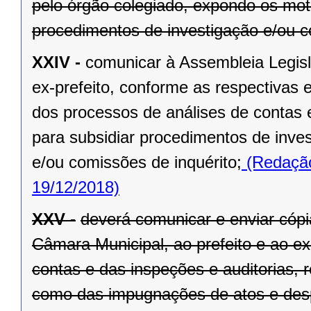
pelo órgão colegiado, expondo os mot
procedimentos de investigação e/ou c
XXIV -
comunicar à Assembleia Legisl
ex-prefeito, conforme as respectivas 
dos processos de análises de contas 
para subsidiar procedimentos de inve
e/ou comissões de inquérito;
(Redação
19/12/2018)
XXV -
deverá comunicar e enviar cópi
Câmara Municipal, ao prefeito e ao ex
contas e das inspeções e auditorias, 
como das impugnações de atos e des