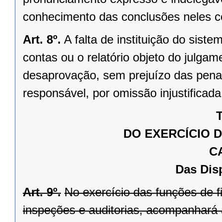
conhecimento das conclusões neles c
Art. 8º.
A falta de instituição do siste
contas ou o relatório objeto do julg
desaprovação, sem prejuízo das penal
responsável, por omissão injustificad
T
DO EXERCÍCIO 
C
Das Dis
Art. 9º.
No exercício das funções de f
inspeções e auditorias, acompanhará a