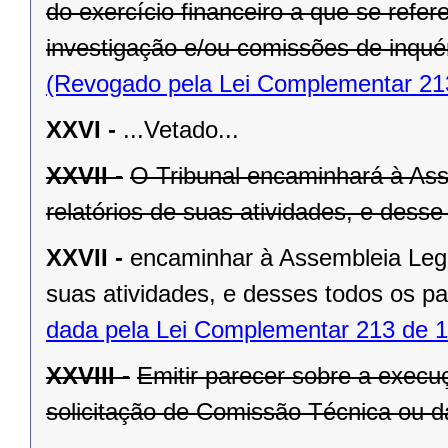
do exercício financeiro a que se refe
investigação e/ou comissões de inquér
(Revogado pela Lei Complementar 21
XXVI -
...Vetado...
XXVII -
O Tribunal encaminhará à Asse
relatórios de suas atividades, e dess
XXVII -
encaminhar à Assembleia Legisl
suas atividades, e desses todos os p
dada pela Lei Complementar 213 de 1
XXVIII -
Emitir parecer sobre a exec
solicitação de Comissão Técnica ou d