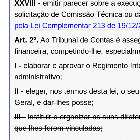
XXVIII -
emitir parecer sobre a exec
solicitação de Comissão Técnica ou d
pela Lei Complementar 213 de 19/12/
Art. 2º.
Ao Tribunal de Contas é asseg
financeira, competindo-lhe, especialm
I -
elaborar e aprovar o Regimento In
administrativo;
II -
eleger, nos termos desta lei, o se
Geral, e dar-lhes posse;
III -
instituir e organizar as suas diret
que lhes forem vinculadas;