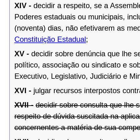
XIV -
decidir a respeito, se a Assemb
Poderes estaduais ou municipais, inclu
(noventa) dias, não efetivarem as me
Constituição Estadual
;
XV -
decidir sobre denúncia que lhe s
político, associação ou sindicato e s
Executivo, Legislativo, Judiciário e Min
XVI -
julgar recursos interpostos cont
XVII -
decidir sobre consulta que lhe 
respeito de dúvida suscitada na aplic
concernentes a matéria de sua compet