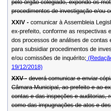
pelo órgão colegiado, expondo os mot
procedimentos de investigação e/ou c
XXIV -
comunicar à Assembleia Legisl
ex-prefeito, conforme as respectivas 
dos processos de análises de contas 
para subsidiar procedimentos de inve
e/ou comissões de inquérito;
(Redação
19/12/2018)
XXV -
deverá comunicar e enviar cópi
Câmara Municipal, ao prefeito e ao ex
contas e das inspeções e auditorias, 
como das impugnações de atos e des