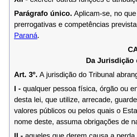
Parágrafo único.
Aplicam-se, no que
prerrogativas e competências previst
Paraná
.
CA
Da Jurisdição
Art. 3º.
A jurisdição do Tribunal abran
I -
qualquer pessoa física, órgão ou ent
desta lei, que utilize, arrecade, guard
valores públicos ou pelos quais o Es
nome deste, assuma obrigações de na
II -
aqueles que derem causa a perda, 