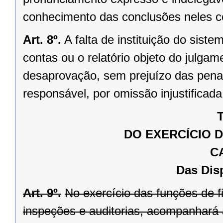
conhecimento das conclusões neles c
Art. 8º.
A falta de instituição do siste
contas ou o relatório objeto do julg
desaprovação, sem prejuízo das penal
responsável, por omissão injustificad
T
DO EXERCÍCIO 
C
Das Dis
Art. 9º.
No exercício das funções de f
inspeções e auditorias, acompanhará a