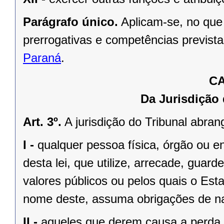
Parágrafo único.
Aplicam-se, no que
prerrogativas e competências previst
Paraná
.
CA
Da Jurisdição
Art. 3º.
A jurisdição do Tribunal abran
I -
qualquer pessoa física, órgão ou ent
desta lei, que utilize, arrecade, guard
valores públicos ou pelos quais o Es
nome deste, assuma obrigações de na
II -
aqueles que derem causa a perda, 