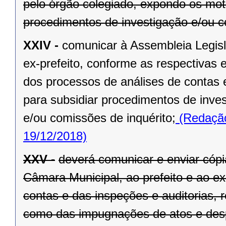
pelo órgão colegiado, expondo os mot
procedimentos de investigação e/ou c
XXIV -
comunicar à Assembleia Legisl
ex-prefeito, conforme as respectivas 
dos processos de análises de contas 
para subsidiar procedimentos de inve
e/ou comissões de inquérito;
(Redação
19/12/2018)
XXV -
deverá comunicar e enviar cópi
Câmara Municipal, ao prefeito e ao ex
contas e das inspeções e auditorias, 
como das impugnações de atos e des