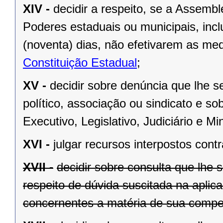
XIV -
decidir a respeito, se a Assemb
Poderes estaduais ou municipais, inclu
(noventa) dias, não efetivarem as me
Constituição Estadual
;
XV -
decidir sobre denúncia que lhe s
político, associação ou sindicato e s
Executivo, Legislativo, Judiciário e Min
XVI -
julgar recursos interpostos cont
XVII -
decidir sobre consulta que lhe 
respeito de dúvida suscitada na aplic
concernentes a matéria de sua compet