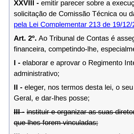
XXVIII -
emitir parecer sobre a exec
solicitação de Comissão Técnica ou d
pela Lei Complementar 213 de 19/12/
Art. 2º.
Ao Tribunal de Contas é asseg
financeira, competindo-lhe, especialm
I -
elaborar e aprovar o Regimento In
administrativo;
II -
eleger, nos termos desta lei, o se
Geral, e dar-lhes posse;
III -
instituir e organizar as suas diret
que lhes forem vinculadas;