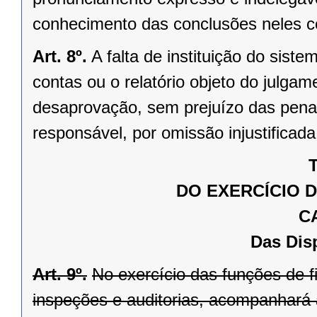
conhecimento das conclusões neles c
Art. 8º.
A falta de instituição do siste
contas ou o relatório objeto do julg
desaprovação, sem prejuízo das penal
responsável, por omissão injustificad
T
DO EXERCÍCIO 
C
Das Dis
Art. 9º.
No exercício das funções de f
inspeções e auditorias, acompanhará a