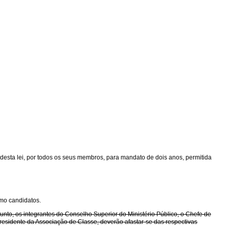
a desta lei, por todos os seus membros, para mandato de dois anos, permitida
omo candidatos.
unto, os integrantes do Conselho Superior do Ministério Público, o Chefe de
residente da Associação de Classe, deverão afastar-se das respectivas