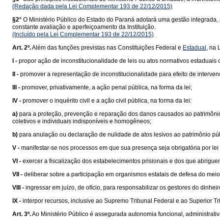
(Redação dada pela Lei Complementar 193 de 22/12/2015)
§2°
O Ministério Público do Estado do Paraná adotará uma gestão integrada,
constante avaliação e aperfeiçoamento da Instituição.
(Incluído pela Lei Complementar 193 de 22/12/2015)
Art. 2º.
Além das funções previstas nas
Constituições Federal
e
Estadual
, na 
I -
propor ação de inconstitucionalidade de leis ou atos normativos estaduais 
II -
promover a representação de inconstitucionalidade para efeito de interve
III -
promover, privativamente, a ação penal pública, na forma da lei;
IV -
promover o inquérito civil e a ação civil pública, na forma da lei:
a)
para a proteção, prevenção e reparação dos danos causados ao patrimônio públ
coletivos e individuais indisponíveis e homogêneos;
b)
para anulação ou declaração de nulidade de atos lesivos ao patrimônio púb
V -
manifestar-se nos processos em que sua presença seja obrigatória por lei 
VI -
exercer a fiscalização dos estabelecimentos prisionais e dos que abrigue
VII -
deliberar sobre a participação em organismos estatais de defesa do meio 
VIII -
ingressar em juízo, de ofício, para responsabilizar os gestores do dinhe
IX -
interpor recursos, inclusive ao Supremo Tribunal Federal e ao Superior Tr
Art. 3º.
Ao Ministério Público é assegurada autonomia funcional, administrativ