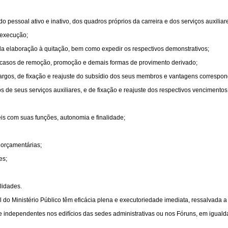
 do pessoal ativo e inativo, dos quadros próprios da carreira e dos serviços auxiliar
 execução;
 da elaboração à quitação, bem como expedir os respectivos demonstrativos;
os casos de remoção, promoção e demais formas de provimento derivado;
s cargos, de fixação e reajuste do subsídio dos seus membros e vantagens correspo
gos de seus serviços auxiliares, e de fixação e reajuste dos respectivos vencimento
eis com suas funções, autonomia e finalidade;
s orçamentárias;
es;
lidades.
 do Ministério Público têm eficácia plena e executoriedade imediata, ressalvada a
 e independentes nos edifícios das sedes administrativas ou nos Fóruns, em igua