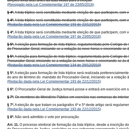
funções trinta dias antes da data fixada para a eleição.
(Revogado pela Lei Complementar 197 de 23/05/2016)
§ 4º.
A lista tríplice será constituída mediante eleição de que participem, com v
§ 4º.
A lista tríplice será constituída mediante eleição de que participem, com
(Redação dada pela Lei Complementar 193 de 22/12/2015)
§ 4º.
A lista tríplice será constituída mediante eleição de que participem, com v
(Redação dada pela Lei Complementar 197 de 23/05/2016)
§ 5º.
A eleição para formação de lista tríplice, regulamentada pelo Colégio de
do Procurador-Geral, iniciando-se a votação às nove horas e encerrando-se 
§ 5º.
A eleição para formação de lista tríplice, regulamentada pelo Colégio d
Procurador-Geral, iniciando-se a votação às nove horas e encerrando-se às 
(Redação dada pela Lei Complementar 134 de 29/12/2010)
§ 5º.
A eleição para formação de lista tríplice será realizada preferencialmente 
do ano do término do mandato do Procurador-Geral, iniciando-se a votação 
(Redação dada pela Lei Complementar 193 de 22/12/2015)
§ 6º.
O Procurador-Geral de Justiça tomará posse e entrará em exercício em 
§ 7º.
Os membros do Ministério Público em exercício nas comarcas do interior 
§ 7º.
A eleição de que tratam os parágrafos 4º e 5º deste artigo será regulam
(Redação dada pela Lei Complementar 193 de 22/12/2015)
§ 8º.
Não será admitido o voto por procuração.
Art. 11.
O processo eleitoral de formação da lista tríplice, desde a inscriçã