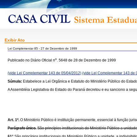
Exibir Ato
Lei Complementar 85 - 27 de Dezembro de 1999
o
Publicado no Diário Oficial n
. 5648 de 28 de Dezembro de 1999
(vide Lei Complementar 143 de 05/04/2012)
(vide Lei Complementar 143 de 
Súmula:
Estabelece a Lei Orgânica e Estatuto do Ministério Público do Estad
A Assembléia Legislativa do Estado do Paraná decretou e eu sanciono a segui
Art. 1º.
O Ministério Público é instituição permanente, essencial à função juri
Parágrafo único.
São princípios institucionais do Ministério Público a unidade
§1°
São princípios institucionais do Ministério Público a unidade, a indivisibi