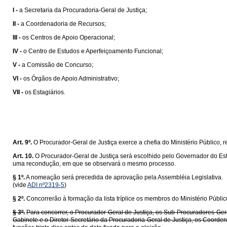
I -
a Secretaria da Procuradoria-Geral de Justiça;
II -
a Coordenadoria de Recursos;
III -
os Centros de Apoio Operacional;
IV -
o Centro de Estudos e Aperfeiçoamento Funcional;
V -
a Comissão de Concurso;
VI -
os Órgãos de Apoio Administrativo;
VII -
os Estagiários.
Art. 9º.
O Procurador-Geral de Justiça exerce a chefia do Ministério Público, r
Art. 10.
O Procurador-Geral de Justiça será escolhido pelo Governador do Estad
uma recondução, em que se observará o mesmo processo.
§ 1º.
A nomeação será precedida de aprovação pela Assembléia Legislativa.
(vide
ADI nº2319-5
)
§ 2º.
Concorrerão à formação da lista tríplice os membros do Ministério Públic
§ 3º.
Para concorrer, o Procurador-Geral de Justiça, os Sub-Procuradores-Gera
Gabinete e o Diretor-Secretário da Procuradoria-Geral de Justiça, os Coord