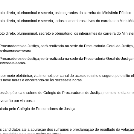
oto direto, plurinominal e secreto, os integrantes da carreira do Ministério Público.
 voto direto, plurinominal e secreto, todos os membros ativos da carreira do Ministé
oto direto, plurinominal, secreto e obrigatório, os integrantes da carreira do Ministé
 Procuradores de Justiça, será realizada na sede da Procuradoria-Geral de Justiça
às dezessete horas.
e Procuradores de Justiça, será realizada na sede da Procuradoria Geral de Justiç
dezessete horas.
por meio eletrônico, via internet, por canal de acesso restrito e seguro, pelo sítio e
às nove horas e encerrando-se às dezessete horas.
sessão pública e solene do Colégio de Procuradores de Justiça, no mesmo dia em 
votarão por via postal.
entada pelo Colégio de Procuradores de Justiça.
o dos candidatos até a apuração dos sufrágios e proclamação do resultado da vota