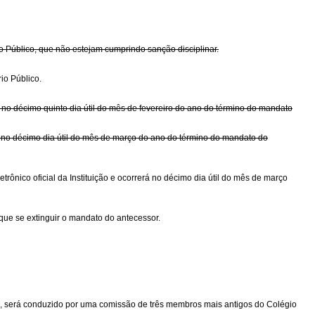
rio Público, que não estejam cumprindo sanção disciplinar.
rio Público.
, no décimo quinto dia útil do mês de fevereiro do ano do término do mandato
a, no décimo dia útil do mês de março do ano do término do mandato do
letrônico oficial da Instituição e ocorrerá no décimo dia útil do mês de março
que se extinguir o mandato do antecessor.
ção, será conduzido por uma comissão de três membros mais antigos do Colégio