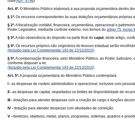
(vide
ADI - 4796
)
Art. 4º.
O Ministério Público elaborará a sua proposta orçamentária dentro d
§ 1º.
Os recursos correspondentes às suas dotações orçamentárias próprias e 
§ 2º.
A fiscalização contábil, financeira, orçamentária, operacional e patrimon
Poder Legislativo, mediante controle externo, nos termos do
artigo 75, inciso 
§ 3º.
A não observância do disposto na parte final do
caput
, deste artigo, conf
§ 4º.
Os recursos próprios não originários do tesouro estadual serão recolhido
(Incluído pela Lei Complementar 193 de 22/12/2015)
§ 5º.
A compensação financeira, pelo Ministério Público, ao Poder Judiciário, 
conforme dispuser a lei.
(Incluído pela Lei Complementar 193 de 22/12/2015)
Art. 5º.
A proposta orçamentária do Ministério Público contemplará:
I -
as despesas de custeio administrativo e operacional, inclusive com pessoal
II -
as despesas de capital, respeitados os limites de disponibilidade de recurs
III -
dotações para atender despesas com a criação de cargo e funções decorre
IV -
dotação para atender despesas com atividades de correição;
V -
diretrizes, objetivos, metas, planos, programas, sistemas, quadros e prio