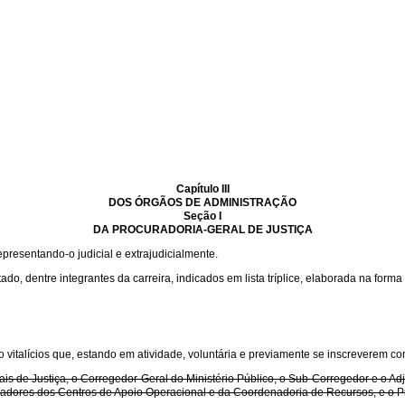
Capítulo III
DOS ÓRGÃOS DE ADMINISTRAÇÃO
Seção I
DA PROCURADORIA-GERAL DE JUSTIÇA
epresentando-o judicial e extrajudicialmente.
o, dentre integrantes da carreira, indicados em lista tríplice, elaborada na form
o vitalícios que, estando em atividade, voluntária e previamente se inscreverem c
is de Justiça, o Corregedor-Geral do Ministério Público, o Sub-Corregedor e o Adj
enadores dos Centros de Apoio Operacional e da Coordenadoria de Recursos, e o P