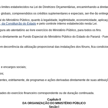
os limites estabelecidos na Lei de Diretrizes Orçamentárias, encaminhando-a dire
globais, compreendidos os créditos suplementares e especiais, ser-lhe-ão entregu
ial do Ministério Público, quanto à legalidade, legitimidade, economicidade, aplica
II, da Constituição do Estado
e pelo controle interno estabelecido nesta Lei.
igura ato atentatório ao livre exercício do Ministério Público, para todos os fins.
s diretamente ao Fundo Especial do Ministério Público do Estado do Paraná - Fuemp,
em decorrência da utilização proporcional das instalações dos fóruns, fica condicio
 e encargos sociais;
os;
ntes, estritamente, de programas e ações derivadas diretamente de suas atribuiç
ridades do exercício financeiro correspondente ou de duração continuada.
Capítulo II
DA ORGANIZAÇÃO DO MINISTÉRIO PÚBLICO
Seção I