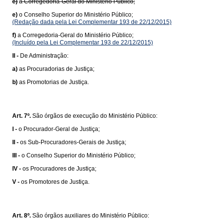
e)
a Corregedoria-Geral do Ministério Público;
e)
o Conselho Superior do Ministério Público;
(Redação dada pela Lei Complementar 193 de 22/12/2015)
f)
a Corregedoria-Geral do Ministério Público;
(Incluído pela Lei Complementar 193 de 22/12/2015)
II -
De Administração:
a)
as Procuradorias de Justiça;
b)
as Promotorias de Justiça.
Art. 7º.
São órgãos de execução do Ministério Público:
I -
o Procurador-Geral de Justiça;
II -
os Sub-Procuradores-Gerais de Justiça;
III -
o Conselho Superior do Ministério Público;
IV -
os Procuradores de Justiça;
V -
os Promotores de Justiça.
Art. 8º.
São órgãos auxiliares do Ministério Público: