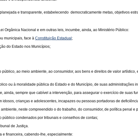
 planejada e transparente, estabelecendo democraticamente metas, objetivos estr
Lei Orgânica Nacional e em outras leis, incumbe, ainda, ao Ministério Público:
ou municipais, face à
Constituição Estadual
;
nção do Estado nos Municípios;
ico, ao meio ambiente, ao consumidor, aos bens e direitos de valor artístico, estéti
lico ou à moralidade pública do Estado e do Município, de suas administrações in
e, ainda, sempre que cabível a intervenção, para assegurar o exercício de suas fun
m idosos, crianças e adolescentes, incapazes ou pessoas portadoras de deficiênci
ambiente, neste compreendido o do trabalho, do consumidor, de política penal e pe
iro público condenados por tribunais e conselhos de contas;
ibunal de Justiça.
a e financeira, cabendo-lhe, especialmente: