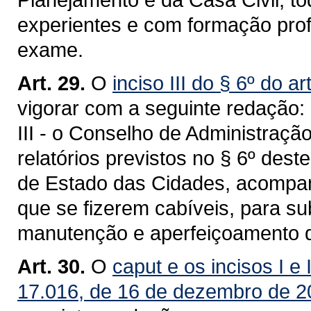
experientes e com formação prof
exame.
Art. 29.
O
inciso III do § 6º do a
vigorar com a seguinte redação:
III - o Conselho de Administraçã
relatórios previstos no § 6º dest
de Estado das Cidades, acompa
que se fizerem cabíveis, para s
manutenção e aperfeiçoamento d
Art. 30.
O
caput e os incisos I
e 
17.016, de 16 de dezembro de 2