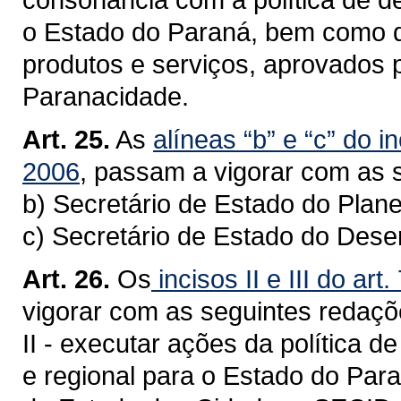
o Estado do Paraná, bem como d
produtos e serviços, aprovados 
Paranacidade.
Art. 25.
As
alíneas “b” e
“c” do in
2006
, passam a vigorar com as 
b) Secretário de Estado do Plan
c) Secretário de Estado do Des
Art. 26.
Os
incisos II e
III do art
vigorar com as seguintes redaçõ
II - executar ações da política d
e regional para o Estado do Par