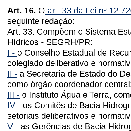
Art. 16.
O
art. 33 da Lei nº 12.7
seguinte redação:
Art. 33. Compõem o Sistema Es
Hídricos - SEGRH/PR:
I -
o Conselho Estadual de Recu
colegiado deliberativo e normativ
II -
a Secretaria de Estado do D
como órgão coordenador central
III -
o Instituto Água e Terra, com
IV -
os Comitês de Bacia Hidrogr
setoriais deliberativos e normati
V -
as Gerências de Bacia Hidro