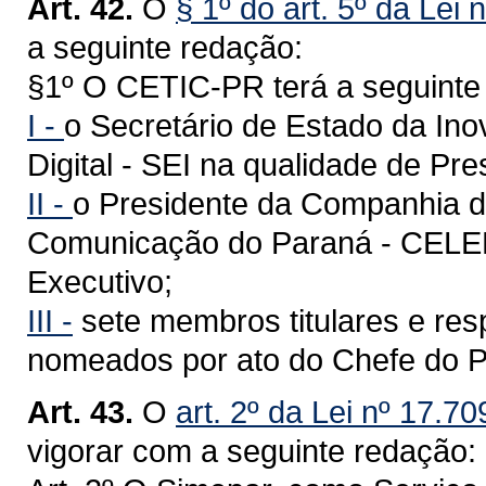
Art. 42.
O
§ 1º do art. 5º da Lei 
a seguinte redação:
§1º O CETIC-PR terá a seguinte
I -
o Secretário de Estado da In
Digital - SEI na qualidade de Pre
II -
o Presidente da Companhia d
Comunicação do Paraná - CELEP
Executivo;
III -
sete membros titulares e resp
nomeados por ato do Chefe do P
Art. 43.
O
art. 2º da Lei nº 17.7
vigorar com a seguinte redação: