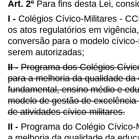
Art. 2º
Para fins desta Lei, consi
I -
Colégios Cívico-Militares - CC
os atos regulatórios em vigênci
conversão para o modelo cívico-
serem autorizadas;
II -
Programa dos Colégios Cívico
para a melhoria da qualidade da
fundamental, ensino médio e edu
modelo de gestão de excelência 
de atividades cívico-militares.
II -
Programa do Colégio Cívico-Mi
a melhoria da qualidade da educ