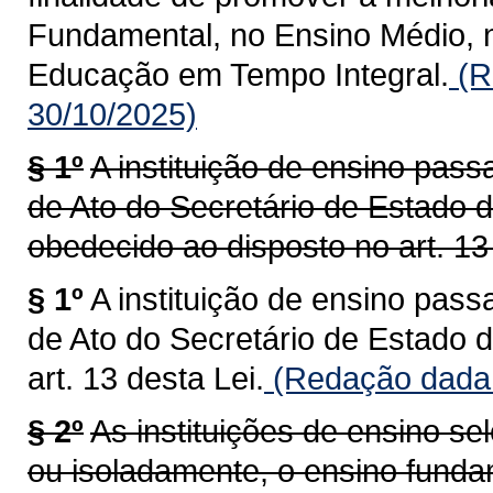
Fundamental, no Ensino Médio, n
Educação em Tempo Integral.
(R
30/10/2025)
§ 1º
A instituição de ensino pass
de Ato do Secretário de Estado
obedecido ao disposto no art. 13
§ 1º
A instituição de ensino pass
de Ato do Secretário de Estado 
art. 13 desta Lei.
(Redação dada 
§ 2º
As instituições de ensino se
ou isoladamente, o ensino funda