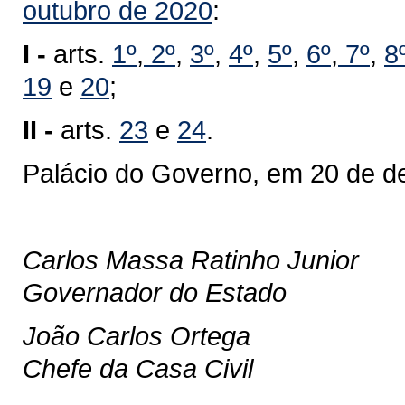
outubro de 2020
:
I -
arts.
1º
,
2º
,
3º
,
4º
,
5º
,
6º
,
7º
,
8
19
e
20
;
II -
arts.
23
e
24
.
Palácio do Governo, em 20 de d
Carlos Massa Ratinho Junior
Governador do Estado
João Carlos Ortega
Chefe da Casa Civil