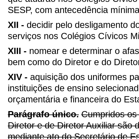
SESP, com antecedência mínima d
XII -
decidir pelo desligamento 
serviços nos Colégios Cívicos Mil
XIII -
nomear e determinar o afa
bem como do Diretor e do Diretor 
XIV -
aquisição dos uniformes pa
instituições de ensino selecionad
orçamentária e financeira do Est
Parágrafo único.
Cumpridos os r
Diretor e de Diretor Auxiliar sã
mediante ato do Secretário de E