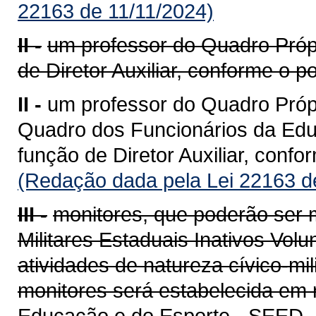
22163 de 11/11/2024)
II -
um professor do Quadro Própr
de Diretor Auxiliar, conforme o po
II -
um professor do Quadro Própr
Quadro dos Funcionários da Edu
função de Diretor Auxiliar, confo
(Redação dada pela Lei 22163 d
III -
monitores, que poderão ser m
Militares Estaduais Inativos Vol
atividades de natureza cívico-mi
monitores será estabelecida em 
Educação e do Esporte - SEED.