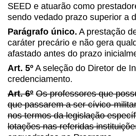
SEED e atuarão como prestadore
sendo vedado prazo superior a 
Parágrafo único.
A prestação d
caráter precário e não gera qualqu
afastado antes do prazo inicialme
Art. 5º
A seleção do Diretor de In
credenciamento.
Art. 6º
Os professores que possu
que passarem a ser cívico-milita
nos termos da legislação especí
lotações nas referidas instituiçõ