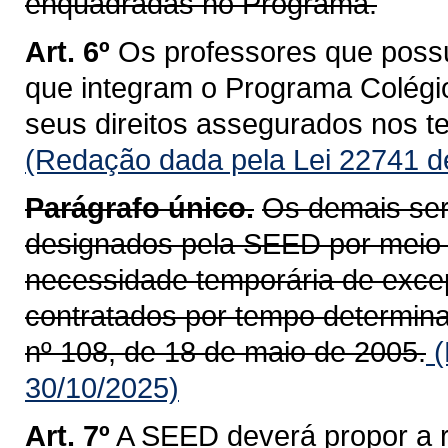
enquadradas no Programa.
Art. 6º
Os professores que possu
que integram o Programa Colégio
seus direitos assegurados nos te
(Redação dada pela Lei 22741 d
Parágrafo único.
Os demais serv
designados pela SEED por meio 
necessidade temporária de excep
contratados por tempo determin
nº 108, de 18 de maio de 2005.
(
30/10/2025)
Art. 7º
A SEED deverá propor a r