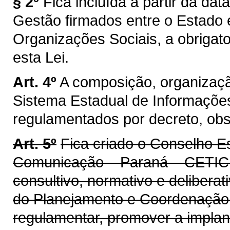
§ 2º
Fica incluída a partir da dat
Gestão firmados entre o Estado 
Organizações Sociais, a obrigat
esta Lei.
Art. 4º
A composição, organizaçã
Sistema Estadual de Informaçõe
regulamentados por decreto, obs
Art. 5º
Fica criado o Conselho E
Comunicação – Paraná – CETIC –
consultivo, normativo e delibera
do Planejamento e Coordenação 
regulamentar, promover a impla