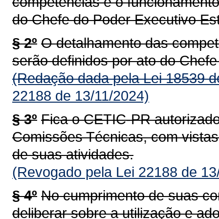
competências e o funcionamento 
do Chefe do Poder Executivo Est
§ 2º
O detalhamento das compet
serão definidos por ato do Chefe
(Redação dada pela Lei 18539 d
22188 de 13/11/2024)
§ 3º
Fica o CETIC-PR autorizado
Comissões Técnicas, com vistas
de suas atividades.
(Revogado pela Lei 22188 de 13
§ 4º
No cumprimento de suas co
deliberar sobre a utilização e a