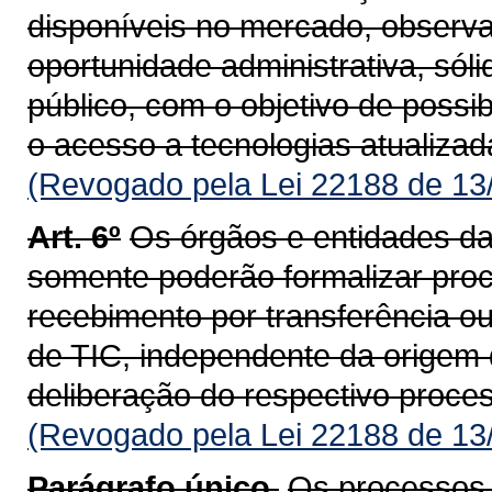
disponíveis no mercado, observa
oportunidade administrativa, sól
público, com o objetivo de possib
o acesso a tecnologias atualizad
(Revogado pela Lei 22188 de 13
Art. 6º
Os órgãos e entidades da
somente poderão formalizar proc
recebimento por transferência o
de TIC, independente da origem 
deliberação do respectivo proc
(Revogado pela Lei 22188 de 13
Parágrafo único.
Os processos d