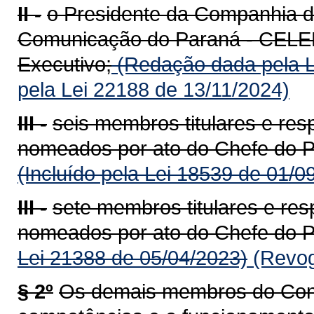
II -
o Presidente da Companhia d
Comunicação do Paraná - CELEP
Executivo;
(Redação dada pela L
pela Lei 22188 de 13/11/2024)
III -
seis membros titulares e resp
nomeados por ato do Chefe do P
(Incluído pela Lei 18539 de 01/0
III -
sete membros titulares e res
nomeados por ato do Chefe do P
Lei 21388 de 05/04/2023)
(Revog
§ 2º
Os demais membros do Cons