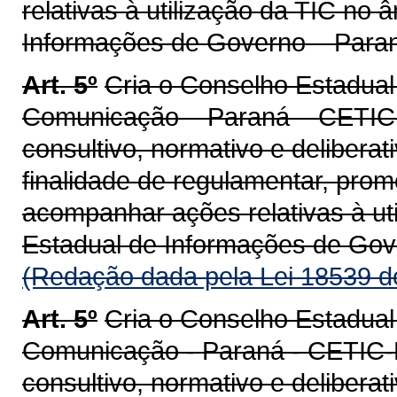
relativas à utilização da TIC no
Informações de Governo – Paran
Art. 5º
Cria o Conselho Estadual
Comunicação – Paraná – CETIC-P
consultivo, normativo e deliberat
finalidade de regulamentar, prom
acompanhar ações relativas à ut
Estadual de Informações de Gov
(Redação dada pela Lei 18539 d
Art. 5º
Cria o Conselho Estadual
Comunicação - Paraná - CETIC-P
consultivo, normativo e delibera