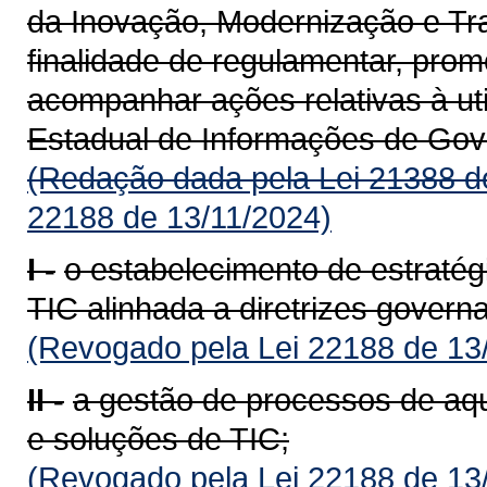
da Inovação, Modernização e Tra
finalidade de regulamentar, prom
acompanhar ações relativas à ut
Estadual de Informações de Gov
(Redação dada pela Lei 21388 d
22188 de 13/11/2024)
I -
o estabelecimento de estratégi
TIC alinhada a diretrizes govern
(Revogado pela Lei 22188 de 13
II -
a gestão de processos de aqu
e soluções de TIC;
(Revogado pela Lei 22188 de 13