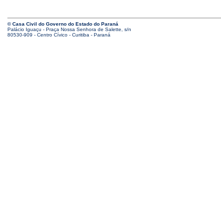
© Casa Civil do Governo do Estado do Paraná
Palácio Iguaçu - Praça Nossa Senhora de Salette, s/n
80530-909 - Centro Cívico - Curitiba - Paraná