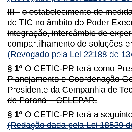
III -
o estabelecimento de medida
de TIC no âmbito do Poder Exec
integração, intercâmbio de exper
compartilhamento de soluções en
(Revogado pela Lei 22188 de 13
§ 1º
O CETIC-PR terá como Presi
Planejamento e Coordenação Ger
Presidente da Companhia de Te
do Paraná – CELEPAR.
§ 1º
O CETIC-PR terá a seguint
(Redação dada pela Lei 18539 d