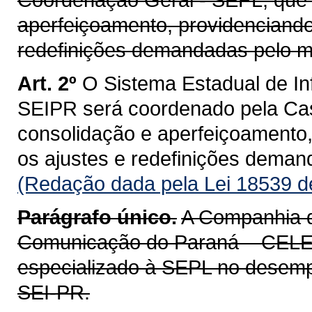
aperfeiçoamento, providenciando
redefinições demandadas pelo 
Art. 2º
O Sistema Estadual de I
SEIPR será coordenado pela Cas
consolidação e aperfeiçoamento,
os ajustes e redefinições dema
(Redação dada pela Lei 18539 d
Parágrafo único.
A Companhia d
Comunicação do Paraná – CELE
especializado à SEPL no desempe
SEI-PR.