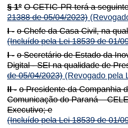
§ 1º
O CETIC-PR terá a seguint
21388 de 05/04/2023)
(Revogado 
I -
o Chefe da Casa Civil, na qua
(Incluído pela Lei 18539 de 01/0
I -
o Secretário de Estado da In
Digital - SEI na qualidade de Pre
de 05/04/2023)
(Revogado pela L
II -
o Presidente da Companhia d
Comunicação do Paraná – CELEP
Executivo; e
(Incluído pela Lei 18539 de 01/0