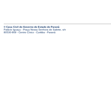
© Casa Civil do Governo do Estado do Paraná
Palácio Iguaçu - Praça Nossa Senhora de Salette, s/n
80530-909 - Centro Cívico - Curitiba - Paraná