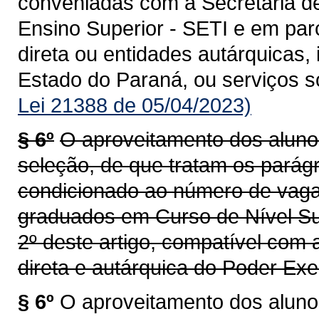
conveniadas com a Secretaria de
Ensino Superior - SETI e em par
direta ou entidades autárquicas,
Estado do Paraná, ou serviços s
Lei 21388 de 05/04/2023)
§ 6º
O aproveitamento dos alun
seleção, de que tratam os parágr
condicionado ao número de vaga
graduados em Curso de Nível Sup
2º deste artigo, compatível com
direta e autárquica do Poder Ex
§ 6º
O aproveitamento dos alun