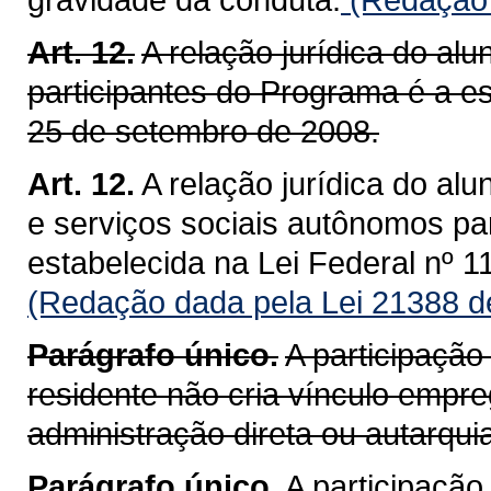
Art. 12.
A relação jurídica do al
participantes do Programa é a es
25 de setembro de 2008.
Art. 12.
A relação jurídica do al
e serviços sociais autônomos pa
estabelecida na Lei Federal nº 
(Redação dada pela Lei 21388 d
Parágrafo único.
A participaçã
residente não cria vínculo empreg
administração direta ou autarqu
Parágrafo único.
A participaçã