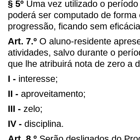
§ 5º
Uma vez utilizado o período
poderá ser computado de forma c
progressão, ficando sem eficácia
Art. 7.º
O aluno-residente aprese
atividades, salvo durante o perí
que lhe atribuirá nota de zero a 
I -
interesse;
II -
aproveitamento;
III -
zelo;
IV -
disciplina.
Art. 8.º
Serão desligados do Pro