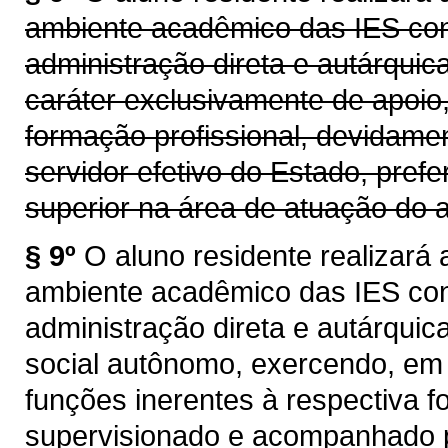
ambiente acadêmico das IES conv
administração direta e autárqui
caráter exclusivamente de apoio,
formação profissional, devidam
servidor efetivo do Estado, pref
superior na área de atuação do a
§ 9º
O aluno residente realizará 
ambiente acadêmico das IES conv
administração direta e autárqui
social autônomo, exercendo, em 
funções inerentes à respectiva f
supervisionado e acompanhado po