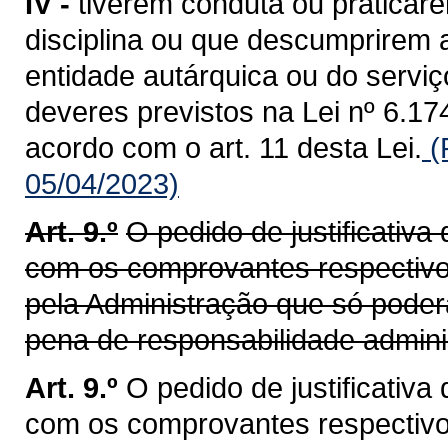
IV -
tiverem conduta ou praticare
disciplina ou que descumprirem
entidade autárquica ou do servi
deveres previstos na Lei nº 6.1
acordo com o art. 11 desta Lei.
(
05/04/2023)
Art. 9.º
O pedido de justificativ
com os comprovantes respectivo
pela Administração que só poder
pena de responsabilidade adminis
Art. 9.º
O pedido de justificativ
com os comprovantes respectivo