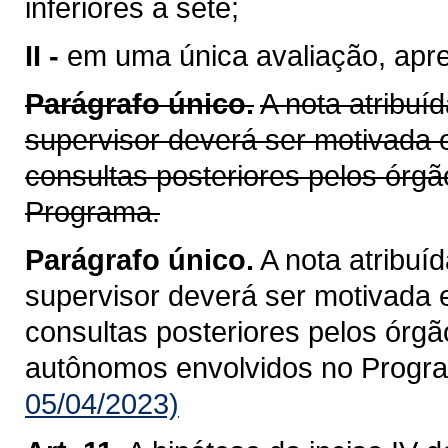
inferiores a sete;
II -
em uma única avaliação, apres
Parágrafo único.
A nota atribuí
supervisor deverá ser motivada 
consultas posteriores pelos órgã
Programa.
Parágrafo único.
A nota atribuí
supervisor deverá ser motivada 
consultas posteriores pelos órgã
autônomos envolvidos no Progr
05/04/2023)