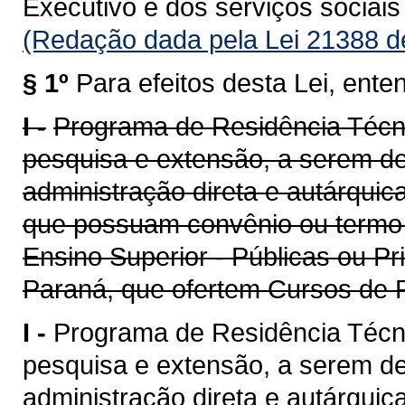
Executivo e dos serviços sociai
(Redação dada pela Lei 21388 d
§ 1º
Para efeitos desta Lei, ente
I -
Programa de Residência Técnic
pesquisa e extensão, a serem d
administração direta e autárqui
que possuam convênio ou termo 
Ensino Superior - Públicas ou Pr
Paraná, que ofertem Cursos de
I -
Programa de Residência Técnic
pesquisa e extensão, a serem d
administração direta e autárquic