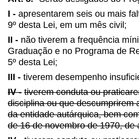
I -
apresentarem seis ou mais falt
9º desta Lei, em um mês civil;
II -
não tiverem a frequência mín
Graduação e no Programa de Res
5º desta Lei;
III -
tiverem desempenho insuficie
IV -
tiverem conduta ou praticare
disciplina ou que descumprirem
da entidade autárquica, bem com
de 16 de novembro de 1970, de a