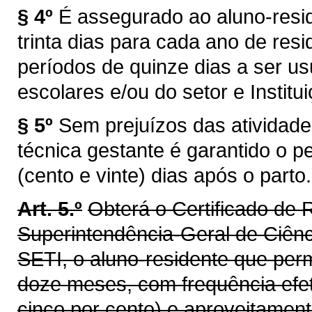
§ 4º
É assegurado ao aluno-resi
trinta dias para cada ano de resi
períodos de quinze dias a ser us
escolares e/ou do setor e Institu
§ 5º
Sem prejuízos das atividade
técnica gestante é garantido o 
(cento e vinte) dias após o parto.
Art. 5.º
Obterá o Certificado de 
Superintendência-Geral de Ciênci
SETI, o aluno-residente que pe
doze meses, com frequência efeti
cinco por cento) e aproveitamento