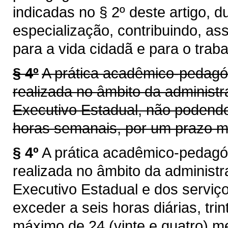
indicadas no § 2º deste artigo, 
especialização, contribuindo, as
para a vida cidadã e para o traba
§ 4º
A prática acadêmico-pedagó
realizada no âmbito da administr
Executivo Estadual, não podendo 
horas semanais, por um prazo má
§ 4º
A prática acadêmico-pedagó
realizada no âmbito da administr
Executivo Estadual e dos serviç
exceder a seis horas diárias, tr
máximo de 24 (vinte e quatro) m