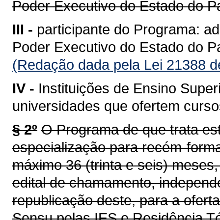
Poder Executivo do Estado do P
III -
participante do Programa: ad
Poder Executivo do Estado do Pa
(Redação dada pela Lei 21388 d
IV -
Instituições de Ensino Superi
universidades que ofertem curs
§ 2º
O Programa de que trata est
especialização para recém-for
máximo 36 (trinta e seis) meses
edital de chamamento, independ
republicação deste, para a ofer
Sensu pelas IES e Residência Té