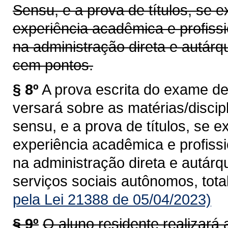
Sensu, e a prova de títulos, se e
experiência acadêmica e profiss
na administração direta e autárq
cem pontos.
§ 8º
A prova escrita do exame de
versará sobre as matérias/discip
sensu, e a prova de títulos, se e
experiência acadêmica e profiss
na administração direta e autár
serviços sociais autônomos, tot
pela Lei 21388 de 05/04/2023)
§ 9º
O aluno residente realizará 