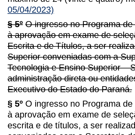
05/04/2023)
§ 5º
O ingresso no Programa de 
à aprovação em exame de seleção
Escrita e de Títulos, a ser realiz
Superior conveniadas com a Supe
Tecnologia e Ensino Superior – 
administração direta ou entidade
Executivo do Estado do Paraná.
§ 5º
O ingresso no Programa de 
à aprovação em exame de seleção
escrita e de títulos, a ser realiz