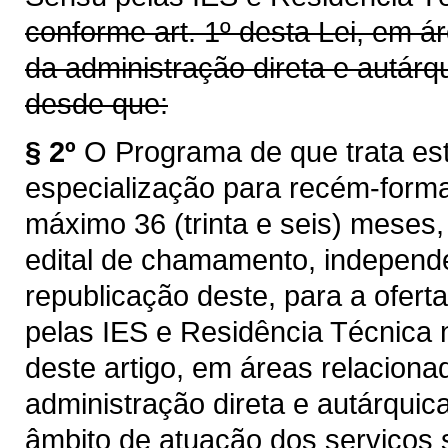
conforme art. 1º desta Lei, em á
da administração direta e autárq
desde que:
§ 2º
O Programa de que trata est
especialização para recém-form
máximo 36 (trinta e seis) meses
edital de chamamento, independ
republicação deste, para a ofert
pelas IES e Residência Técnica 
deste artigo, em áreas relacion
administração direta e autárqui
âmbito de atuação dos serviços 