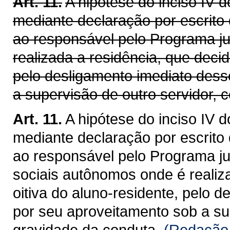
Art. 11.
A hipótese do inciso IV d
mediante declaração por escrito
ao responsável pelo Programa ju
realizada a residência, que decid
pelo desligamento imediato dess
a supervisão de outro servidor, 
Art. 11.
A hipótese do inciso IV d
mediante declaração por escrito
ao responsável pelo Programa ju
sociais autônomos onde é realiza
oitiva do aluno-residente, pelo 
por seu aproveitamento sob a su
gravidade da conduta.
(Redação 