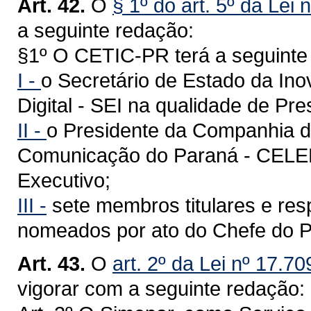
Art. 42.
O
§ 1º do art. 5º da Lei 
a seguinte redação:
§1º O CETIC-PR terá a seguinte
I -
o Secretário de Estado da In
Digital - SEI na qualidade de Pre
II -
o Presidente da Companhia d
Comunicação do Paraná - CELEP
Executivo;
III -
sete membros titulares e resp
nomeados por ato do Chefe do P
Art. 43.
O
art. 2º da Lei nº 17.7
vigorar com a seguinte redação: