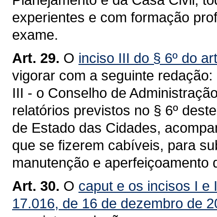
experientes e com formação prof
exame.
Art. 29.
O
inciso III do § 6º do a
vigorar com a seguinte redação:
III - o Conselho de Administraçã
relatórios previstos no § 6º dest
de Estado das Cidades, acompa
que se fizerem cabíveis, para s
manutenção e aperfeiçoamento d
Art. 30.
O
caput e os incisos I
e 
17.016, de 16 de dezembro de 2