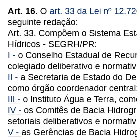
Art. 16.
O
art. 33 da Lei nº 12.7
seguinte redação:
Art. 33. Compõem o Sistema Es
Hídricos - SEGRH/PR:
I -
o Conselho Estadual de Recu
colegiado deliberativo e normativ
II -
a Secretaria de Estado do D
como órgão coordenador central
III -
o Instituto Água e Terra, com
IV -
os Comitês de Bacia Hidrogr
setoriais deliberativos e normati
V -
as Gerências de Bacia Hidro