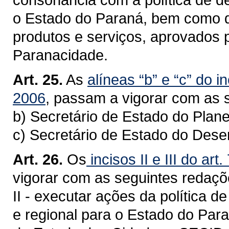
o Estado do Paraná, bem como d
produtos e serviços, aprovados 
Paranacidade.
Art. 25.
As
alíneas “b” e
“c” do in
2006
, passam a vigorar com as 
b) Secretário de Estado do Plan
c) Secretário de Estado do Des
Art. 26.
Os
incisos II e
III do art
vigorar com as seguintes redaçõ
II - executar ações da política d
e regional para o Estado do Par