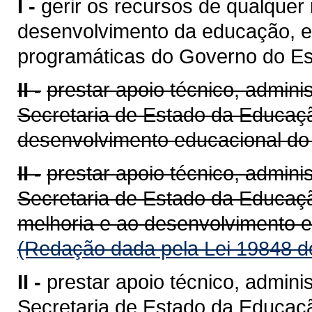
I -
gerir os recursos de qualquer
desenvolvimento da educação, e
programáticas do Governo do Es
II -
prestar apoio técnico, admini
Secretaria de Estado da Educaçã
desenvolvimento educacional do
II -
prestar apoio técnico, admini
Secretaria de Estado da Educaçã
melhoria e ao desenvolvimento 
(Redação dada pela Lei 19848 d
II -
prestar apoio técnico, admini
Secretaria de Estado da Educaçã