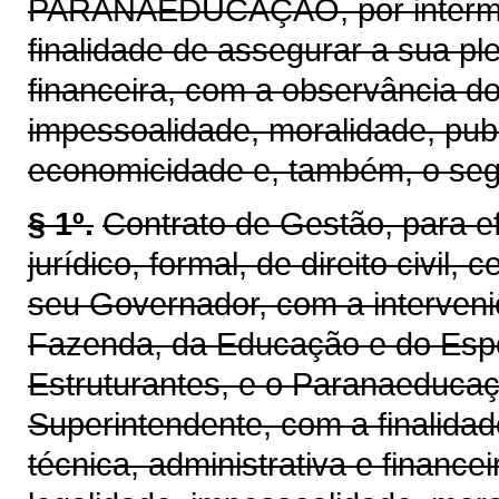
PARANAEDUCAÇÃO, por interméd
finalidade de assegurar a sua pl
financeira, com a observância do
impessoalidade, moralidade, publ
economicidade e, também, o seg
§ 1º.
Contrato de Gestão, para ef
jurídico, formal, de direito civil
seu Governador, com a interveni
Fazenda, da Educação e do Espo
Estruturantes, e o Paranaeducaç
Superintendente, com a finalida
técnica, administrativa e finance