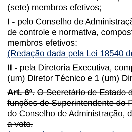
(sete) membros efetivos;
I -
pelo Conselho de Administração
de controle e normativa, compos
membros efetivos;
(Redação dada pela Lei 18540 d
II -
pela Diretoria Executiva, com
(um) Diretor Técnico e 1 (um) Dir
Art. 6º.
O Secretário de Estado
funções de Superintendente 
do Conselho de Administração, de
a voto.