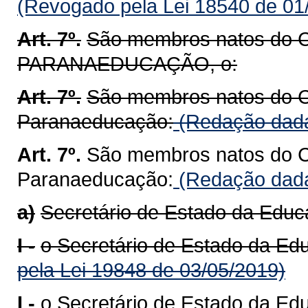
(Revogado pela Lei 18540 de 01
Art. 7º.
São membros natos do C
PARANAEDUCAÇÃO, o:
Art. 7º.
São membros natos do C
Paranaeducação:
(Redação dada
Art. 7º.
São membros natos do C
Paranaeducação:
(Redação dada
a)
Secretário de Estado da Educ
I -
o Secretário de Estado da Ed
pela Lei 19848 de 03/05/2019)
I -
o Secretário de Estado da Ed