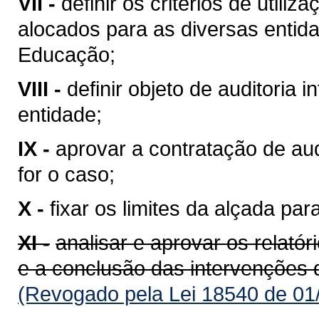
VII -
definir os critérios de util
alocados para as diversas entid
Educação;
VIII -
definir objeto de auditoria
entidade;
IX -
aprovar a contratação de au
for o caso;
X -
fixar os limites da alçada par
XI -
analisar e aprovar os relató
e a conclusão das intervenções d
(Revogado pela Lei 18540 de 01