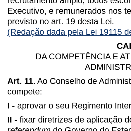
recrutamento amplo, todos esco
Executivo, e remunerados nos t
previsto no art. 19 desta Lei.
(Redação dada pela Lei 19115 d
CAP
DA COMPETÊNCIA E A
ADMINIST
Art. 11.
Ao Conselho de Admin
compete:
I -
aprovar o seu Regimento Inte
II -
fixar diretrizes de aplicação
referendum
do Governo do Estad