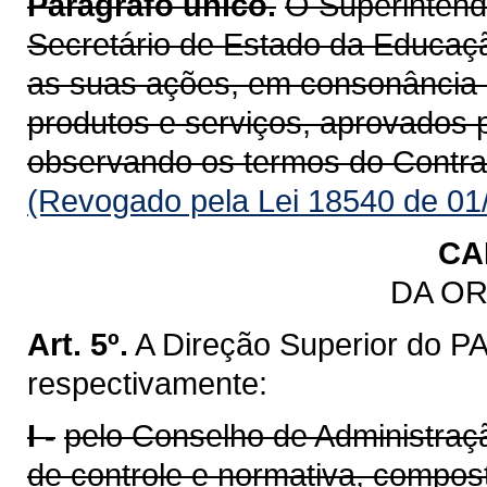
Parágrafo único.
O Superinte
Secretário de Estado da Educaçã
as suas ações, em consonância 
produtos e serviços, aprovados 
observando os termos do Contrat
(Revogado pela Lei 18540 de 01
CA
DA O
Art. 5º.
A Direção Superior do 
respectivamente:
I -
pelo Conselho de Administração
de controle e normativa, compos