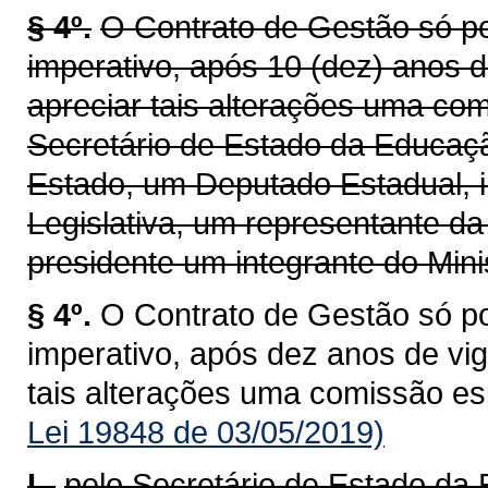
§ 4º.
O Contrato de Gestão só po
imperativo, após 10 (dez) anos d
apreciar tais alterações uma co
Secretário de Estado da Educaç
Estado, um Deputado Estadual, i
Legislativa, um representante d
presidente um integrante do Minis
§ 4º.
O Contrato de Gestão só po
imperativo, após dez anos de vig
tais alterações uma comissão es
Lei 19848 de 03/05/2019)
I -
pelo Secretário de Estado da