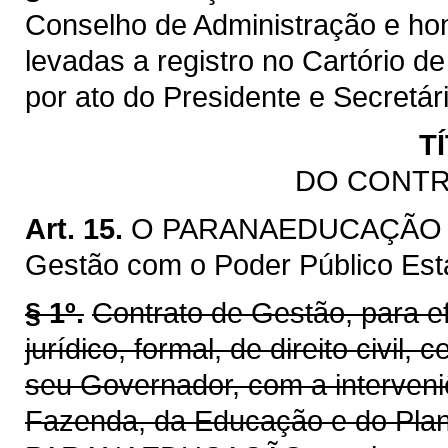
Conselho de Administração e ho
levadas a registro no Cartório de
por ato do Presidente e Secretá
T
DO CONTR
Art. 15.
O PARANAEDUCAÇÃO fica
Gestão com o Poder Público Est
§ 1º.
Contrato de Gestão, para efe
jurídico, formal, de direito civil
seu Governador, com a interveni
Fazenda, da Educação e do Pla