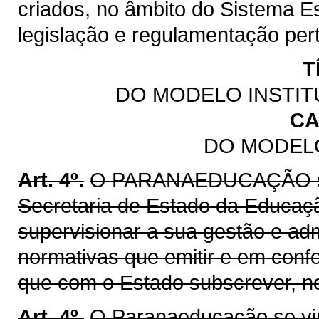
criados, no âmbito do Sistema E
legislação e regulamentação pert
T
DO MODELO INSTIT
CA
DO MODELO
Art. 4º.
O PARANAEDUCAÇÃO se v
Secretaria de Estado da Educaç
supervisionar a sua gestão e ad
normativas que emitir e em con
que com o Estado subscrever, nos
Art. 4º.
O Paranaeducação se vin