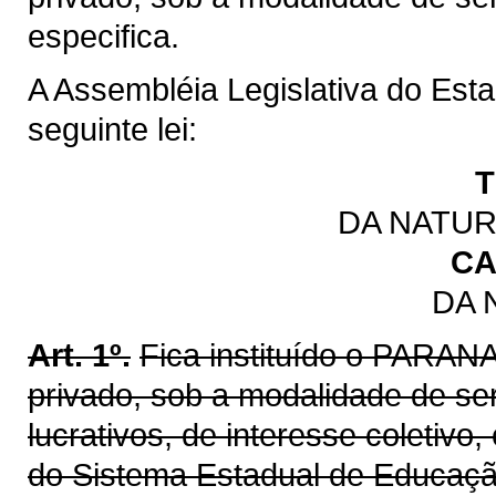
especifica.
A Assembléia Legislativa do Est
seguinte lei:
T
DA NATUR
CA
DA 
Art. 1º.
Fica instituído o PARAN
privado, sob a modalidade de se
lucrativos, de interesse coletivo
do Sistema Estadual de Educação,