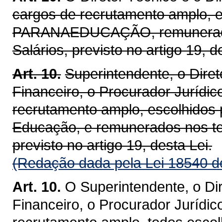
cargos de recrutamento amplo, e
PARANAEDUCAÇÃO, remunerados
Salários, previsto no artigo 19, de
Art. 10.
Superintendente, o Direto
Financeiro, o Procurador Jurídic
recrutamento amplo, escolhidos 
Educação, e remunerados nos te
previsto no artigo 19, desta Lei.
(Redação dada pela Lei 18540 d
Art. 10.
O Superintendente, o Dir
Financeiro, o Procurador Jurídic