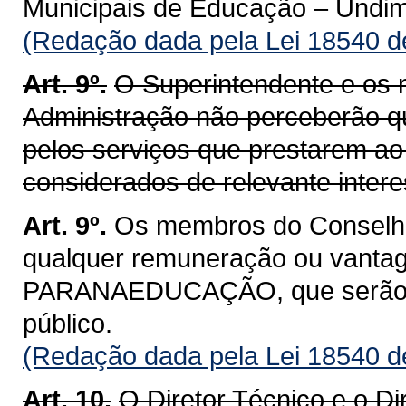
Municipais de Educação – Undi
(Redação dada pela Lei 18540 d
Art. 9º.
O Superintendente e os
Administração não perceberão 
pelos serviços que prestarem
considerados de relevante intere
Art. 9º.
Os membros do Conselho
qualquer remuneração ou vantag
PARANAEDUCAÇÃO, que serão co
público.
(Redação dada pela Lei 18540 d
Art. 10.
O Diretor Técnico e o Di