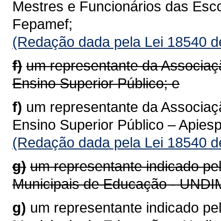
Mestres e Funcionários das Esc
Fepamef;
(Redação dada pela Lei 18540 d
f)
um representante da Associaç
Ensino Superior Público; e
f)
um representante da Associaç
Ensino Superior Público – Apiesp
(Redação dada pela Lei 18540 d
g)
um representante indicado pel
Municipais de Educação - UNDI
g)
um representante indicado pel