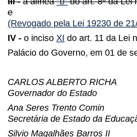
III -
a alínea
“b”
do art. 8º da Lei
e
(Revogado pela Lei 19230 de 21
IV -
o inciso
XI
do art. 11 da Lei
Palácio do Governo, em 01 de s
CARLOS ALBERTO RICHA
Governador do Estado
Ana Seres Trento Comin
Secretária de Estado da Educaç
Silvio Magalhães Barros II