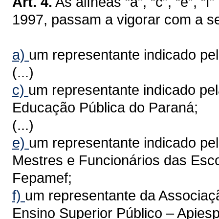
Art. 4.
As alíneas “a”, “c”, “e”, “f
1997, passam a vigorar com a s
a)
um representante indicado pe
(...)
c)
um representante indicado pe
Educação Pública do Paraná;
(...)
e)
um representante indicado pe
Mestres e Funcionários das Esc
Fepamef;
f)
um representante da Associaçã
Ensino Superior Público – Apiesp