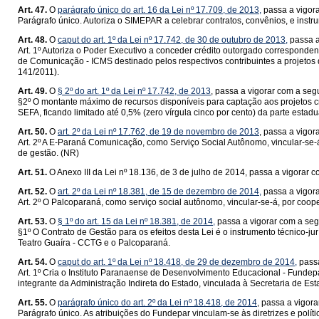
Art. 47.
O
parágrafo único do art. 16 da Lei nº 17.709, de 2013,
passa a vigora
Parágrafo único. Autoriza o SIMEPAR a celebrar contratos, convênios, e ins
Art. 48.
O
caput do art. 1º da Lei nº 17.742, de 30 de outubro de 2013,
passa a
Art. 1º Autoriza o Poder Executivo a conceder crédito outorgado corresponde
de Comunicação - ICMS destinado pelos respectivos contribuintes a projetos
141/2011).
Art. 49.
O
§ 2º do art. 1º da Lei nº 17.742, de 2013
, passa a vigorar com a seg
§2º O montante máximo de recursos disponíveis para captação aos projetos cr
SEFA, ficando limitado até 0,5% (zero vírgula cinco por cento) da parte estad
Art. 50.
O
art. 2º da Lei nº 17.762, de 19 de novembro de 2013
, passa a vigor
Art. 2º A E-Paraná Comunicação, como Serviço Social Autônomo, vincular-se-
de gestão. (NR)
Art. 51.
O Anexo III da Lei nº 18.136, de 3 de julho de 2014, passa a vigorar c
Art. 52.
O
art. 2º da Lei nº 18.381, de 15 de dezembro de 2014,
passa a vigora
Art. 2º O Palcoparaná, como serviço social autônomo, vincular-se-á, por coo
Art. 53.
O
§ 1º do art. 15 da Lei nº 18.381, de 2014,
passa a vigorar com a seg
§1º O Contrato de Gestão para os efeitos desta Lei é o instrumento técnico-jur
Teatro Guaíra - CCTG e o Palcoparaná.
Art. 54.
O
caput do art. 1º da Lei nº 18.418, de 29 de dezembro de 2014,
passa
Art. 1º Cria o Instituto Paranaense de Desenvolvimento Educacional - Fundepar
integrante da Administração Indireta do Estado, vinculada à Secretaria de E
Art. 55.
O
parágrafo único do art. 2º da Lei nº 18.418, de 2014
, passa a vigor
Parágrafo único. As atribuições do Fundepar vinculam-se às diretrizes e po