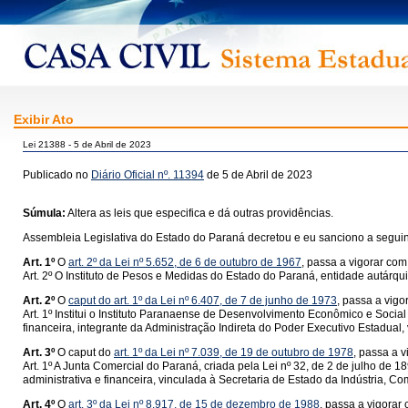
Exibir Ato
Lei 21388 - 5 de Abril de 2023
Publicado no
Diário Oficial nº. 11394
de 5 de Abril de 2023
Súmula:
Altera as leis que especifica e dá outras providências.
Assembleia Legislativa do Estado do Paraná decretou e eu sanciono a seguint
Art. 1º
O
art. 2º da Lei nº 5.652, de 6 de outubro de 1967
, passa a vigorar com
Art. 2º O Instituto de Pesos e Medidas do Estado do Paraná, entidade autárqui
Art. 2º
O
caput do art. 1º da Lei nº 6.407, de 7 de junho de 1973
, passa a vigo
Art. 1º Institui o Instituto Paranaense de Desenvolvimento Econômico e Social
financeira, integrante da Administração Indireta do Poder Executivo Estadual
Art. 3º
O caput do
art. 1º da Lei nº 7.039, de 19 de outubro de 1978
, passa a 
Art. 1º A Junta Comercial do Paraná, criada pela Lei nº 32, de 2 de julho de 
administrativa e financeira, vinculada à Secretaria de Estado da Indústria, Co
Art. 4º
O
art. 3º da Lei nº 8.917, de 15 de dezembro de 1988
, passa a vigorar