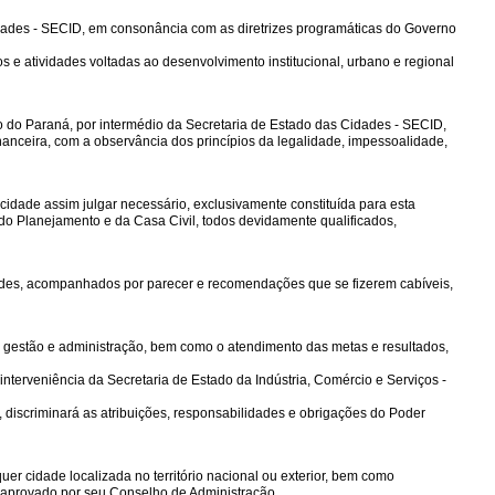
Cidades - SECID, em consonância com as diretrizes programáticas do Governo
s e atividades voltadas ao desenvolvimento institucional, urbano e regional
Estado do Paraná, por intermédio da Secretaria de Estado das Cidades - SECID,
nanceira, com a observância dos princípios da legalidade, impessoalidade,
idade assim julgar necessário, exclusivamente constituída para esta
do Planejamento e da Casa Civil, todos devidamente qualificados,
idades, acompanhados por parecer e recomendações que se fizerem cabíveis,
ua gestão e administração, bem como o atendimento das metas e resultados,
a interveniência da Secretaria de Estado da Indústria, Comércio e Serviços -
, discriminará as atribuições, responsabilidades e obrigações do Poder
uer cidade localizada no território nacional ou exterior, bem como
 e aprovado por seu Conselho de Administração.