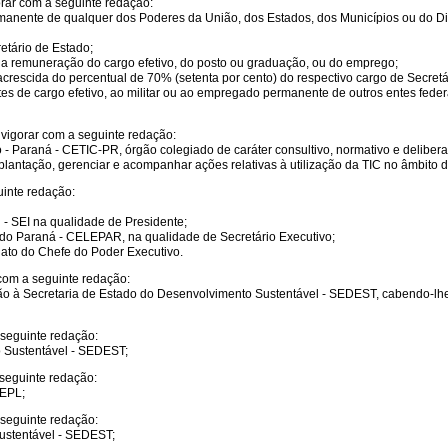
rar com a seguinte redação:
rmanente de qualquer dos Poderes da União, dos Estados, dos Municípios ou do Dis
etário de Estado;
e a remuneração do cargo efetivo, do posto ou graduação, ou do emprego;
rescida do percentual de 70% (setenta por cento) do respectivo cargo de Secretá
ntes de cargo efetivo, ao militar ou ao empregado permanente de outros entes fed
 vigorar com a seguinte redação:
- Paraná - CETIC-PR, órgão colegiado de caráter consultivo, normativo e deliber
mplantação, gerenciar e acompanhar ações relativas à utilização da TIC no âmbito
uinte redação:
 - SEI na qualidade de Presidente;
o Paraná - CELEPAR, na qualidade de Secretário Executivo;
 ato do Chefe do Poder Executivo.
com a seguinte redação:
ção à Secretaria de Estado do Desenvolvimento Sustentável - SEDEST, cabendo-lhe
 seguinte redação:
o Sustentável - SEDEST;
 seguinte redação:
SEPL;
 seguinte redação:
Sustentável - SEDEST;