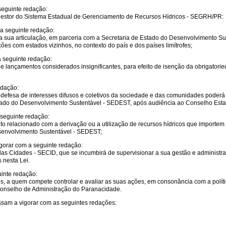
seguinte redação:
o gestor do Sistema Estadual de Gerenciamento de Recursos Hídricos - SEGRH/PR:
a seguinte redação:
 a sua articulação, em parceria com a Secretaria de Estado do Desenvolvimento S
es com estados vizinhos, no contexto do país e dos países limítrofes;
a seguinte redação:
 e lançamentos considerados insignificantes, para efeito de isenção da obrigatori
edação:
e defesa de interesses difusos e coletivos da sociedade e das comunidades pode
stado do Desenvolvimento Sustentável - SEDEST, após audiência ao Conselho Est
 seguinte redação:
nto relacionado com a derivação ou a utilização de recursos hídricos que importe
senvolvimento Sustentável - SEDEST;
igorar com a seguinte redação:
 das Cidades - SECID, que se incumbirá de supervisionar a sua gestão e administ
 nesta Lei.
uinte redação:
s, a quem compete controlar e avaliar as suas ações, em consonância com a polít
 Conselho de Administração do Paranacidade.
ssam a vigorar com as seguintes redações: