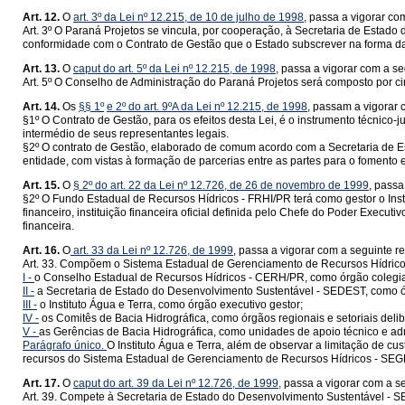
Art. 12.
O
art. 3º da Lei nº 12.215, de 10 de julho de 1998
, passa a vigorar co
Art. 3º O Paraná Projetos se vincula, por cooperação, à Secretaria de Estad
conformidade com o Contrato de Gestão que o Estado subscrever na forma da 
Art. 13.
O
caput do art. 5º da Lei nº 12.215, de 1998
, passa a vigorar com a s
Art. 5º O Conselho de Administração do Paraná Projetos será composto por 
Art. 14.
Os
§§ 1º
e 2º do art. 9ºA da Lei nº 12.215, de 1998
, passam a vigorar 
§1º O Contrato de Gestão, para os efeitos desta Lei, é o instrumento técnico-j
intermédio de seus representantes legais.
§2º O contrato de Gestão, elaborado de comum acordo com a Secretaria de Est
entidade, com vistas à formação de parcerias entre as partes para o fomento e
Art. 15.
O
§ 2º do art. 22 da Lei nº 12.726, de 26 de novembro de 1999
, passa
§2º O Fundo Estadual de Recursos Hídricos - FRHI/PR terá como gestor o Ins
financeiro, instituição financeira oficial definida pelo Chefe do Poder Exe
financeira.
Art. 16.
O
art. 33 da Lei nº 12.726, de 1999
, passa a vigorar com a seguinte r
Art. 33. Compõem o Sistema Estadual de Gerenciamento de Recursos Hídric
I -
o Conselho Estadual de Recursos Hídricos - CERH/PR, como órgão colegiad
II -
a Secretaria de Estado do Desenvolvimento Sustentável - SEDEST, como ó
III -
o Instituto Água e Terra, como órgão executivo gestor;
IV -
os Comitês de Bacia Hidrográfica, como órgãos regionais e setoriais delib
V -
as Gerências de Bacia Hidrográfica, como unidades de apoio técnico e adm
Parágrafo único.
O Instituto Água e Terra, além de observar a limitação de c
recursos do Sistema Estadual de Gerenciamento de Recursos Hídricos - SE
Art. 17.
O
caput do art. 39 da Lei nº 12.726, de 1999,
passa a vigorar com a s
Art. 39. Compete à Secretaria de Estado do Desenvolvimento Sustentável -