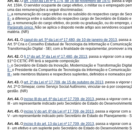
Art. 40.
O
art. 159A da Lei nº 6.174, de 16 de novembro de 1970,
passa a vigo
Art. 159A. O servidor ocupante de cargo efetivo, o militar ou o empregado pe
uma das remunerações a seguir discriminadas:
I -
a remuneração do cargo efetivo ou do subsídio do respectivo cargo de Secr
II -
a diferença entre o subsídio do respectivo cargo de Secretário de Estado 
III -
a remuneração do cargo efetivo, do posto ou graduação, ou do emprego, ac
Parágrafo único.
Não se aplica o disposto neste artigo aos servidores ocupa
matéria. (NR)
Art. 41.
O
caput do art. 5º da Lei nº 17.480, de 10 de janeiro de 2013
, passa a
Art. 5º Cria o Conselho Estadual de Tecnologia da Informação e Comunicação 
Transformação Digital - SEI, com a finalidade de regulamentar, promover a i
Art. 42.
O
§ 1º do art. 5º da Lei nº 17.480, de 2013,
passa a vigorar com a seg
§1º O CETIC-PR terá a seguinte composição:
I -
o Secretário de Estado da Inovação, Modernização e Transformação Digital
II -
o Presidente da Companhia de Tecnologia da Informação e Comunicação d
III -
sete membros titulares e respectivos suplentes, definidos e nomeados por
Art. 43.
O
art. 2º da Lei nº 17.709, de 15 de outubro de 2013,
passa a vigorar 
Art. 2º O Simepar, como Serviço Social Autônomo, vincular-se-á por coopera
gestão. (NR)
Art. 44.
O
inciso III do art. 6º da Lei nº 17.709, de 2013,
passa a vigorar com a
III - um representante indicado pelo Secretário de Estado do Desenvolviment
Art. 45.
O
inciso V do art. 6º da Lei nº 17.709, de 2013
, passa a vigorar com a
V - um representante indicado pelo Secretário de Estado do Planejamento - 
Art. 46.
O
inciso II do art. 13 da Lei nº 17.709, de 2013,
passa a vigorar com a
II - um efetivo e um suplente pelo Secretário de Estado do Desenvolvimento 