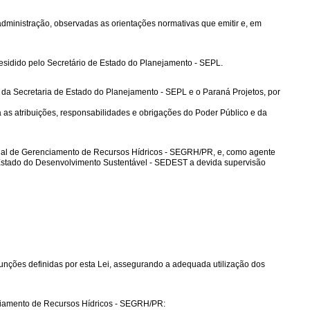
administração, observadas as orientações normativas que emitir e, em
sidido pelo Secretário de Estado do Planejamento - SEPL.
dio da Secretaria de Estado do Planejamento - SEPL e o Paraná Projetos, por
 as atribuições, responsabilidades e obrigações do Poder Público e da
tadual de Gerenciamento de Recursos Hídricos - SEGRH/PR, e, como agente
de Estado do Desenvolvimento Sustentável - SEDEST a devida supervisão
 funções definidas por esta Lei, assegurando a adequada utilização dos
nciamento de Recursos Hídricos - SEGRH/PR: