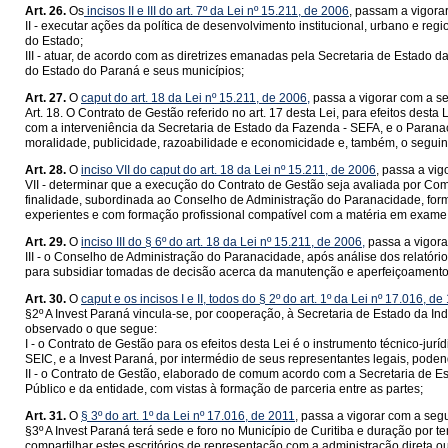
Art. 26.
Os
incisos II e
III do art. 7º da Lei nº 15.211, de 2006
, passam a vigora
II - executar ações da política de desenvolvimento institucional, urbano e 
do Estado;
III - atuar, de acordo com as diretrizes emanadas pela Secretaria de Estado 
do Estado do Paraná e seus municípios;
Art. 27.
O
caput do art. 18 da Lei nº 15.211, de 2006,
passa a vigorar com a se
Art. 18. O Contrato de Gestão referido no art. 17 desta Lei, para efeitos desta
com a interveniência da Secretaria de Estado da Fazenda - SEFA, e o Paranac
moralidade, publicidade, razoabilidade e economicidade e, também, o seguin
Art. 28.
O
inciso VII do caput do art. 18 da Lei nº 15.211, de 2006
, passa a vig
VII - determinar que a execução do Contrato de Gestão seja avaliada por Co
finalidade, subordinada ao Conselho de Administração do Paranacidade, form
experientes e com formação profissional compatível com a matéria em exame
Art. 29.
O
inciso III do § 6º do art. 18 da Lei nº 15.211, de 2006,
passa a vigora
III - o Conselho de Administração do Paranacidade, após análise dos relatór
para subsidiar tomadas de decisão acerca da manutenção e aperfeiçoamento
Art. 30.
O
caput e os incisos I
e II, todos do §
2º do art. 1º da Lei nº 17.016, 
§2º A Invest Paraná vincula-se, por cooperação, à Secretaria de Estado da I
observado o que segue:
I - o Contrato de Gestão para os efeitos desta Lei é o instrumento técnico-jur
SEIC, e a Invest Paraná, por intermédio de seus representantes legais, pode
II - o Contrato de Gestão, elaborado de comum acordo com a Secretaria de Est
Público e da entidade, com vistas à formação de parceria entre as partes;
Art. 31.
O
§ 3º do art. 1º da Lei nº 17.016, de 2011
, passa a vigorar com a seg
§3º A Invest Paraná terá sede e foro no Município de Curitiba e duração por t
compartilhar estes escritórios de representação com a administração direta 