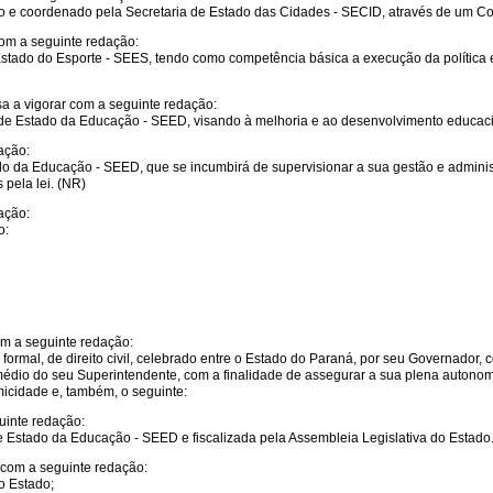
o e coordenado pela Secretaria de Estado das Cidades - SECID, através de um Co
com a seguinte redação:
 Estado do Esporte - SEES, tendo como competência básica a execução da política 
sa a vigorar com a seguinte redação:
aria de Estado da Educação - SEED, visando à melhoria e ao desenvolvimento educa
ação:
ado da Educação - SEED, que se incumbirá de supervisionar a sua gestão e admini
 pela lei. (NR)
ação:
o:
om a seguinte redação:
o, formal, de direito civil, celebrado entre o Estado do Paraná, por seu Governado
io do seu Superintendente, com a finalidade de assegurar a sua plena autonomia 
micidade e, também, o seguinte:
uinte redação:
e Estado da Educação - SEED e fiscalizada pela Assembleia Legislativa do Estado
r com a seguinte redação:
o Estado;