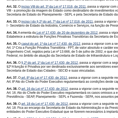
Art. 32.
O
inciso VIII do art. 3º da Lei nº 17.016, de 2011
, passa a vigorar com 
VIII - a promoção da imagem do Estado como destinatário de investimentos v
Secretaria de Estado do Planejamento - SEPL e pela Secretaria de Estado 
Art. 33.
O
inciso I do § 2º do art. 7º da Lei nº 17.016, de 2011
, passa a vigorar
I - Secretário de Estado da Indústria, Comércio e Serviços, na função de Presi
Art. 34.
A ementa da
Lei nº 17.430, de 20 de dezembro de 2012
, passa a vig
Estabelece a estrutura de Funções Privativas Transitórias da Secretaria de E
Art. 35.
O
caput do art. 1º da Lei nº 17.430, de 2012
, passa a vigorar com a s
Art. 1º Cria a Função Privativa Transitória - FPT, de valor absoluto e caráter 
Engenheiro Civil, regidos pela Lei nº 13.666, de 5 de julho de 2002, e que 
Federal, no âmbito de atuação da Secretaria de Estado de Infraestrutura e Lo
Art. 36.
O
§ 2º do art. 1º da Lei nº 17.430, de 2012,
passa a vigorar com a seg
§2º A função é Privativa por ser destinada exclusivamente aos servidores exer
Secretaria de Estado das Cidades - SECID e suas vinculadas.
Art. 37.
O
art. 8º da Lei nº 17.430, de 2012
, passa a vigorar com a seguinte r
Art. 8º Ato do Chefe do Poder Executivo regulamentará as condições deste capí
Art. 38.
O
art. 16 da Lei nº 17.430, de 2012,
passa a vigorar com a seguinte r
Art. 16. Ato do Chefe do Poder Executivo regulamentará os casos omissos a es
Previdência - SEAP, Planejamento - SEPL e Fazenda - SEFA, nos assuntos pe
Art. 39.
O
art. 18 da Lei nº 17.430, de 2012
, passa a vigorar com a seguinte r
Art. 18. Fica ao encargo da Secretaria de Estado da Administração e da Pre
entidades do Poder Executivo Estadual que se fizerem necessários à implanta