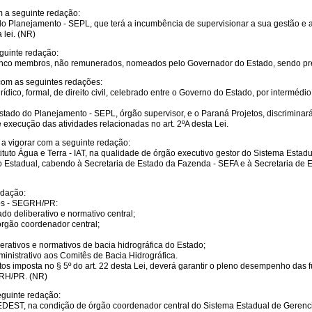
m a seguinte redação:
o do Planejamento - SEPL, que terá a incumbência de supervisionar a sua gestão e 
lei. (NR)
eguinte redação:
cinco membros, não remunerados, nomeados pelo Governador do Estado, sendo pre
com as seguintes redações:
urídico, formal, de direito civil, celebrado entre o Governo do Estado, por intermé
ado do Planejamento - SEPL, órgão supervisor, e o Paraná Projetos, discriminará
 execução das atividades relacionadas no art. 2ºA desta Lei.
 a vigorar com a seguinte redação:
tituto Água e Terra - IAT, na qualidade de órgão executivo gestor do Sistema Es
cutivo Estadual, cabendo à Secretaria de Estado da Fazenda - SEFA e à Secretaria 
edação:
os - SEGRH/PR:
o deliberativo e normativo central;
rgão coordenador central;
erativos e normativos de bacia hidrográfica do Estado;
inistrativo aos Comitês de Bacia Hidrográfica.
ustos imposta no § 5º do art. 22 desta Lei, deverá garantir o pleno desempenho das
GRH/PR. (NR)
eguinte redação:
 SEDEST, na condição de órgão coordenador central do Sistema Estadual de Gere