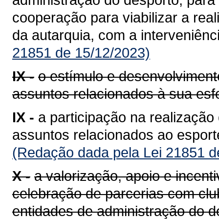
cooperação para viabilizar a rea
da autarquia, com a interveniên
21851 de 15/12/2023)
IX -
o estímulo e desenvolviment
assuntos relacionados à sua esf
IX -
a participação na realizaçã
assuntos relacionados ao esport
(Redação dada pela Lei 21851 d
X -
a valorização, apoio e incent
celebração de parcerias com club
entidades de administração do d