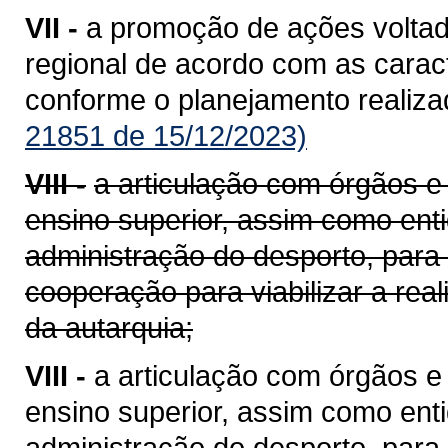
VII -
a promoção de ações voltad
regional de acordo com as caract
conforme o planejamento realiz
21851 de 15/12/2023)
VIII -
a articulação com órgãos e
ensino superior, assim como enti
administração do desporto, para
cooperação para viabilizar a rea
da autarquia;
VIII -
a articulação com órgãos e
ensino superior, assim como enti
administração do desporto, para