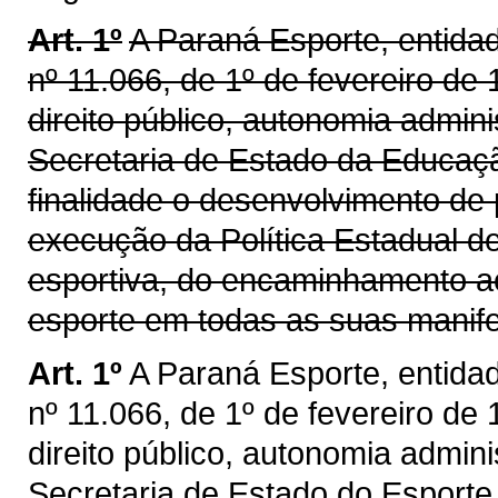
Art. 1º
A Paraná Esporte, entidade
nº 11.066, de 1º de fevereiro de
direito público, autonomia adminis
Secretaria de Estado da Educaç
finalidade o desenvolvimento de
execução da Política Estadual d
esportiva, do encaminhamento ao
esporte em todas as suas manif
Art. 1º
A Paraná Esporte, entidade
nº 11.066, de 1º de fevereiro de
direito público, autonomia adminis
Secretaria de Estado do Esporte