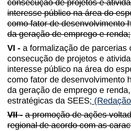
consecução de projetos e ativida
interesse público na área do esp
como fator de desenvolvimento 
da geração de emprego e renda;
VI -
a formalização de parcerias
consecução de projetos e ativida
interesse público na área do esp
como fator de desenvolvimento 
da geração de emprego e renda,
estratégicas da SEES;
(Redação 
VII -
a promoção de ações voltad
regional de acordo com as caract