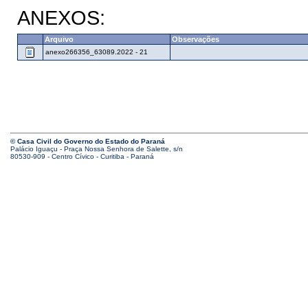
ANEXOS:
Arquivo
Observações
anexo266356_63089.2022 - 21
© Casa Civil do Governo do Estado do Paraná
Palácio Iguaçu - Praça Nossa Senhora de Salette, s/n
80530-909 - Centro Cívico - Curitiba - Paraná