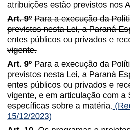
atribuições estão previstos nos A
Art. 9º
Para a execução da Políti
previstos nesta Lei, a Paraná Es
entes públicos ou privados e rec
vigente.
Art. 9º
Para a execução da Políti
previstos nesta Lei, a Paraná Es
entes públicos ou privados e rec
vigente, e em articulação com a
específicas sobre a matéria.
(Red
15/12/2023)
Art. 10.
Os programas e projetos