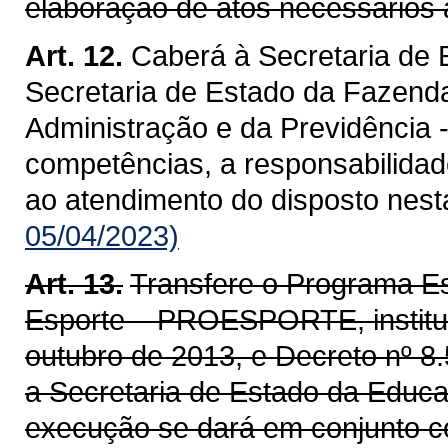
elaboração de atos necessários 
Art. 12.
Caberá à Secretaria de 
Secretaria de Estado da Fazenda
Administração e da Previdência 
competências, a responsabilidad
ao atendimento do disposto nesta
05/04/2023)
Art. 13.
Transfere o Programa Es
Esporte – PROESPORTE, instituíd
outubro de 2013, e Decreto nº 8
a Secretaria de Estado da Educ
execução se dará em conjunto c