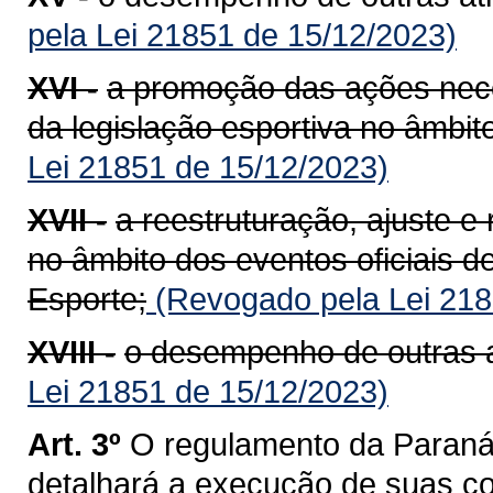
pela Lei 21851 de 15/12/2023)
XVI -
a promoção das ações nece
da legislação esportiva no âmbi
Lei 21851 de 15/12/2023)
XVII -
a reestruturação, ajuste e
no âmbito dos eventos oficiais 
Esporte;
(Revogado pela Lei 218
XVIII -
o desempenho de outras at
Lei 21851 de 15/12/2023)
Art. 3º
O regulamento da Paraná 
detalhará a execução de suas co