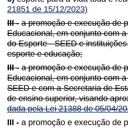
21851 de 15/12/2023)
III -
a promoção e execução de po
Educacional, em conjunto com a
do Esporte - SEED e instituições
esporte e educação;
III -
a promoção e execução de po
Educacional, em conjunto com a
SEED e com a Secretaria de Esta
de ensino superior, visando apr
dada pela Lei 21388 de 05/04/20
III -
a promoção e execução de po