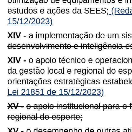
estudos e ações da SEES;
(Reda
15/12/2023)
XIV -
a implementação de um sis
desenvolvimento e inteligência e
XIV -
o apoio técnico e operacion
da gestão local e regional do esp
orientações estratégicas estabe
Lei 21851 de 15/12/2023)
XV -
o apoio institucional para o
regional do esporte;
XV -
o desempenho de outras ati