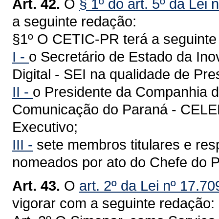
Art. 42.
O
§ 1º do art. 5º da Lei 
a seguinte redação:
§1º O CETIC-PR terá a seguinte
I -
o Secretário de Estado da In
Digital - SEI na qualidade de Pre
II -
o Presidente da Companhia d
Comunicação do Paraná - CELEP
Executivo;
III -
sete membros titulares e resp
nomeados por ato do Chefe do P
Art. 43.
O
art. 2º da Lei nº 17.7
vigorar com a seguinte redação: