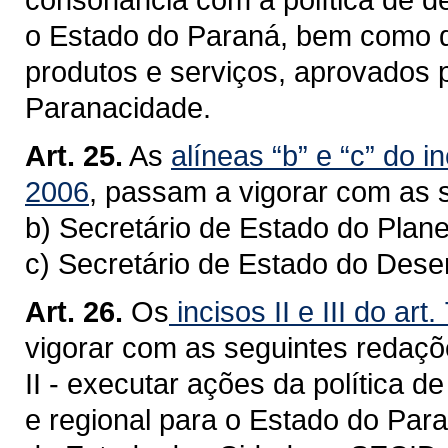
o Estado do Paraná, bem como d
produtos e serviços, aprovados 
Paranacidade.
Art. 25.
As
alíneas “b” e
“c” do in
2006
, passam a vigorar com as 
b) Secretário de Estado do Plan
c) Secretário de Estado do Des
Art. 26.
Os
incisos II e
III do art
vigorar com as seguintes redaçõ
II - executar ações da política d
e regional para o Estado do Par