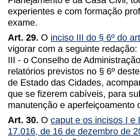
experientes e com formação prof
exame.
Art. 29.
O
inciso III do § 6º do a
vigorar com a seguinte redação:
III - o Conselho de Administraçã
relatórios previstos no § 6º dest
de Estado das Cidades, acompa
que se fizerem cabíveis, para s
manutenção e aperfeiçoamento d
Art. 30.
O
caput e os incisos I
e 
17.016, de 16 de dezembro de 2