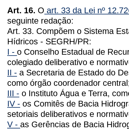
Art. 16.
O
art. 33 da Lei nº 12.7
seguinte redação:
Art. 33. Compõem o Sistema Es
Hídricos - SEGRH/PR:
I -
o Conselho Estadual de Recu
colegiado deliberativo e normativ
II -
a Secretaria de Estado do D
como órgão coordenador central
III -
o Instituto Água e Terra, com
IV -
os Comitês de Bacia Hidrogr
setoriais deliberativos e normati
V -
as Gerências de Bacia Hidro