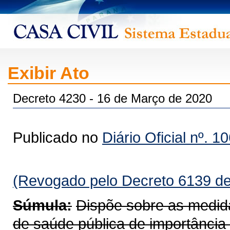
Exibir Ato
Decreto 4230 - 16 de Março de 2020
Publicado no
Diário Oficial nº. 1
(Revogado pelo Decreto 6139 de
Súmula:
Dispõe sobre as medid
de saúde pública de importância 