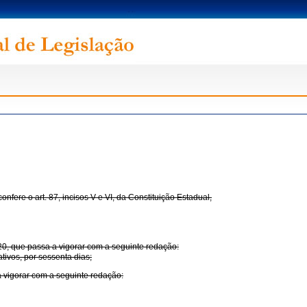
 o art. 87, incisos V e VI, da Constituição Estadual,
0, que passa a vigorar com a seguinte redação:
tivos, por sessenta dias;
 vigorar com a seguinte redação: