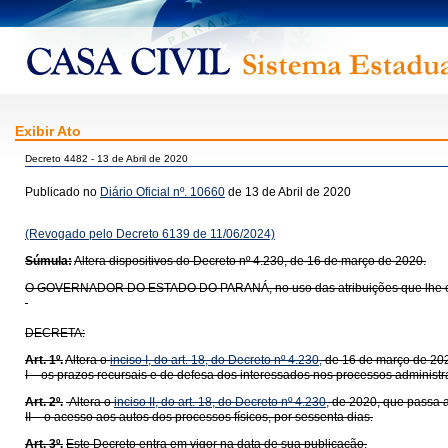
Exibir Ato
Decreto 4482 - 13 de Abril de 2020
Publicado no
Diário Oficial nº. 10660
de 13 de Abril de 2020
(Revogado pelo Decreto 6139 de 11/06/2024)
Súmula:
Altera dispositivos do Decreto nº 4.230, de 16 de março de 2020.
O GOVERNADOR DO ESTADO DO PARANÁ, no uso das atribuições que lhe confere
DECRETA:
Art. 1º.
Altera o
inciso I, do art. 18, do Decreto nº 4.230,
de 16 de março de 202
I – os prazos recursais e de defesa dos interessados nos processos administra
Art. 2º.
Altera o
inciso II, do art. 18, do Decreto nº 4.230,
de 2020, que passa a
II – o acesso aos autos dos processos físicos, por sessenta dias.
Art. 3º.
Este Decreto entra em vigor na data de sua publicação.