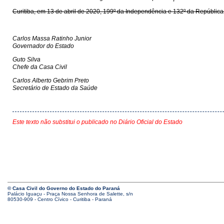
Curitiba, em 13 de abril de 2020, 199º da Independência e 132º da República
Carlos Massa Ratinho Junior
Governador do Estado
Guto Silva
Chefe da Casa Civil
Carlos Alberto Gebrim Preto
Secretário de Estado da Saúde
Este texto não substitui o publicado no Diário Oficial do Estado
© Casa Civil do Governo do Estado do Paraná
Palácio Iguaçu - Praça Nossa Senhora de Salette, s/n
80530-909 - Centro Cívico - Curitiba - Paraná