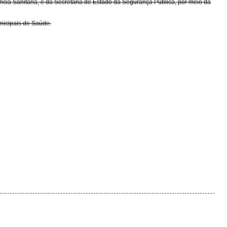
ncia Sanitária, e da Secretaria de Estado da Segurança Pública, por meio da
nicipais de Saúde.