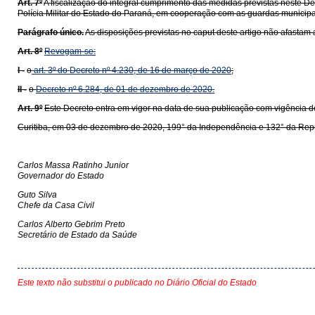
Art. 7º
A fiscalização do integral cumprimento das medidas previstas neste De
Polícia Militar do Estado do Paraná, em cooperação com as guardas municipa
Parágrafo único.
As disposições previstas no caput deste artigo não afastam
Art. 8º
Revogam-se:
I -
o
art. 3º do Decreto nº 4.230, de 16 de março de 2020
;
II -
o
Decreto nº 6.284, de 01 de dezembro de 2020.
Art. 9º
Este Decreto entra em vigor na data de sua publicação com vigência d
Curitiba, em 03 de dezembro de 2020, 199° da Independência e 132° da Rep
Carlos Massa Ratinho Junior
Governador do Estado
Guto Silva
Chefe da Casa Civil
Carlos Alberto Gebrim Preto
Secretário de Estado da Saúde
Este texto não substitui o publicado no Diário Oficial do Estado