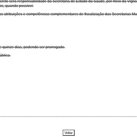
creto será responsabilidade da Secretaria de Estado da Saúde, por meio da Vigilâ
is, quando possível.
 as atribuições e competências complementares de fiscalização das Secretarias Mu
e quinze dias, podendo ser prorrogado.
ública.