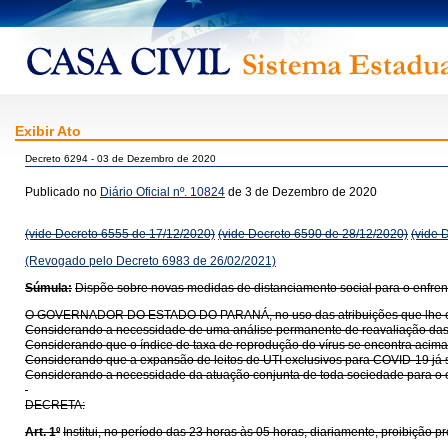
Exibir Ato
Decreto 6294 - 03 de Dezembro de 2020
Publicado no
Diário Oficial nº. 10824
de 3 de Dezembro de 2020
(vide Decreto 6555 de 17/12/2020)
(vide Decreto 6590 de 28/12/2020)
(vide 
(Revogado pelo Decreto 6983 de 26/02/2021)
Súmula:
Dispõe sobre novas medidas de distanciamento social para o enfr
O GOVERNADOR DO ESTADO DO PARANÁ, no uso das atribuições que lhe confer
Considerando a necessidade de uma análise permanente de reavaliação das 
Considerando que o índice de taxa de reprodução do vírus se encontra acima
Considerando que a expansão de leitos de UTI exclusivos para COVID-19 já 
Considerando a necessidade da atuação conjunta de toda sociedade para o
DECRETA:
Art. 1º
Institui, no período das 23 horas às 05 horas, diariamente, proibição p