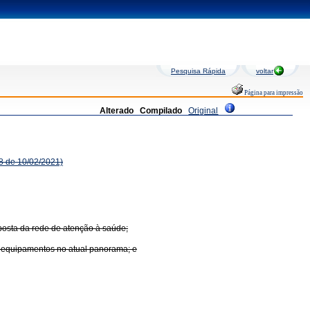
Pesquisa Rápida
voltar
Página para impressão
Alterado
Compilado
Original
8 de 10/02/2021)
osta da rede de atenção à saúde;
e equipamentos no atual panorama; e