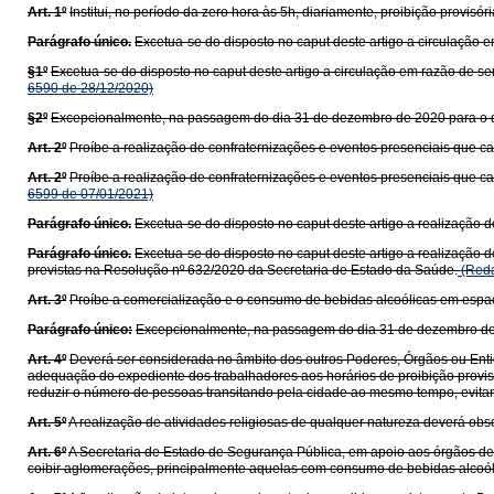
Art. 1º
Institui, no período da zero hora às 5h, diariamente, proibição provisó
Parágrafo único.
Excetua-se do disposto no caput deste artigo a circulação 
§1º
Excetua-se do disposto no caput deste artigo a circulação em razão de se
6590 de 28/12/2020)
§2º
Excepcionalmente, na passagem do dia 31 de dezembro de 2020 para o dia
Art. 2º
Proíbe a realização de confraternizações e eventos presenciais que
Art. 2º
Proíbe a realização de confraternizações e eventos presenciais que 
6599 de 07/01/2021)
Parágrafo único.
Excetua-se do disposto no caput deste artigo a realização d
Parágrafo único.
Excetua-se do disposto no caput deste artigo a realização 
previstas na Resolução nº 632/2020 da Secretaria de Estado da Saúde.
(Reda
Art. 3º
Proíbe a comercialização e o consumo de bebidas alcoólicas em espaç
Parágrafo único:
Excepcionalmente, na passagem do dia 31 de dezembro de 20
Art. 4º
Deverá ser considerada no âmbito dos outros Poderes, Órgãos ou Ent
adequação do expediente dos trabalhadores aos horários de proibição provisór
reduzir o número de pessoas transitando pela cidade ao mesmo tempo, evitan
Art. 5º
A realização de atividades religiosas de qualquer natureza deverá obs
Art. 6º
A Secretaria de Estado de Segurança Pública, em apoio aos órgãos de fi
coibir aglomerações, principalmente aquelas com consumo de bebidas alcoól