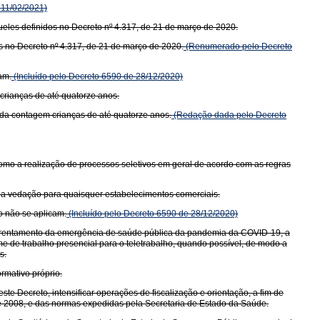
11/02/2021)
ueles definidos no Decreto nº 4.317, de 21 de março de 2020.
os no Decreto nº 4.317, de 21 de março de 2020.
(Renumerado pelo Decreto
am.
(Incluído pelo Decreto 6590 de 28/12/2020)
crianças de até quatorze anos.
 da contagem crianças de até quatorze anos.
(Redação dada pelo Decreto
 como a realização de processos seletivos em geral de acordo com as regras
 a vedação para quaisquer estabelecimentos comerciais.
o não se aplicam.
(Incluído pelo Decreto 6590 de 28/12/2020)
enfrentamento da emergência de saúde pública da pandemia da COVID-19, a
me de trabalho presencial para o teletrabalho, quando possível, de modo a
s.
rmativo próprio.
te Decreto, intensificar operações de fiscalização e orientação, a fim de
e 2008, e das normas expedidas pela Secretaria de Estado da Saúde.