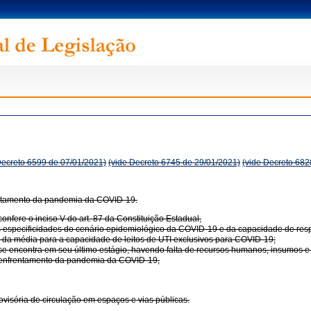
Decreto 6599 de 07/01/2021)
(vide Decreto 6745 de 29/01/2021)
(vide Decreto 682
entamento da pandemia da COVID-19.
e o inciso V do art. 87 da Constituição Estadual,
especificidades do cenário epidemiológico da COVID-19 e da capacidade de resp
 da média para a capacidade de leitos de UTI exclusivos para COVID-19;
se encontra em seu último estágio, havendo falta de recursos humanos, insumos 
 enfrentamento da pandemia da COVID-19,
rovisória de circulação em espaços e vias públicas.