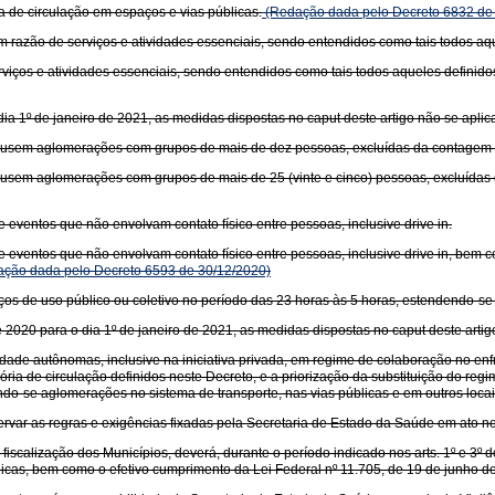
ria de circulação em espaços e vias públicas.
(Redação dada pelo Decreto 6832 de 
em razão de serviços e atividades essenciais, sendo entendidos como tais todos aq
rviços e atividades essenciais, sendo entendidos como tais todos aqueles definid
 1º de janeiro de 2021, as medidas dispostas no caput deste artigo não se aplic
 causem aglomerações com grupos de mais de dez pessoas, excluídas da contagem 
causem aglomerações com grupos de mais de 25 (vinte e cinco) pessoas, excluídas
e eventos que não envolvam contato físico entre pessoas, inclusive drive in.
de eventos que não envolvam contato físico entre pessoas, inclusive drive in, bem
ção dada pelo Decreto 6593 de 30/12/2020)
os de uso público ou coletivo no período das 23 horas às 5 horas, estendendo-se
20 para o dia 1º de janeiro de 2021, as medidas dispostas no caput deste artig
idade autônomas, inclusive na iniciativa privada, em regime de colaboração no 
ia de circulação definidos neste Decreto, e a priorização da substituição do regi
do-se aglomerações no sistema de transporte, nas vias públicas e em outros locai
ervar as regras e exigências fixadas pela Secretaria de Estado da Saúde em ato no
scalização dos Municípios, deverá, durante o período indicado nos arts. 1º e 3º des
icas, bem como o efetivo cumprimento da Lei Federal nº 11.705, de 19 de junho d