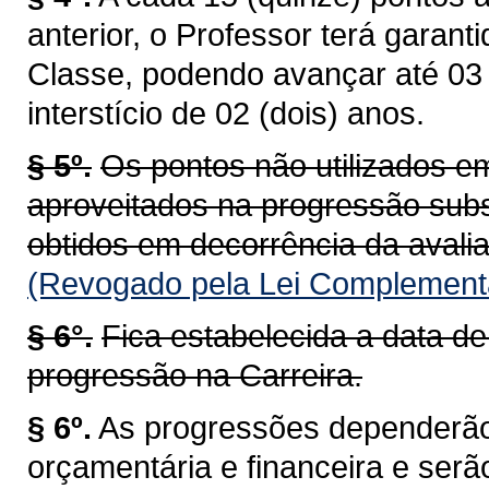
anterior, o Professor terá garan
Classe, podendo avançar até 03 (
interstício de 02 (dois) anos.
§ 5º.
Os pontos não utilizados 
aproveitados na progressão sub
obtidos em decorrência da aval
(Revogado pela Lei Complementa
§ 6°.
Fica estabelecida a data de
progressão na Carreira.
§ 6º.
As progressões dependerão
orçamentária e financeira e ser