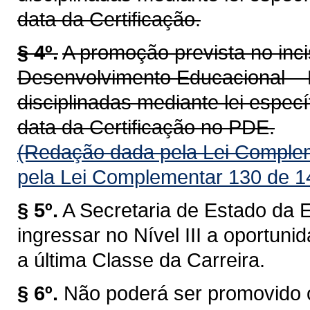
data da Certificação.
§ 4º.
A promoção prevista no inc
Desenvolvimento Educacional –
disciplinadas mediante lei espec
data da Certificação no PDE.
(Redação dada pela Lei Complem
pela Lei Complementar 130 de 1
§ 5º.
A Secretaria de Estado da 
ingressar no Nível III a oportun
a última Classe da Carreira.
§ 6º.
Não poderá ser promovido o