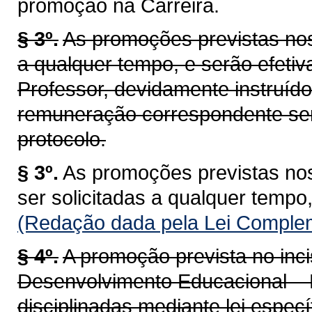
promoção na Carreira.
§ 3º.
As promoções previstas nos i
a qualquer tempo, e serão efeti
Professor, devidamente instruído
remuneração correspondente ser
protocolo.
§ 3º.
As promoções previstas nos i
ser solicitadas a qualquer tempo
(Redação dada pela Lei Complem
§ 4º.
A promoção prevista no inci
Desenvolvimento Educacional –
disciplinadas mediante lei espec