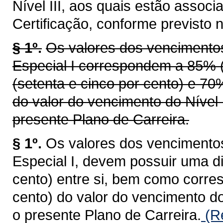
Nível III, aos quais estão associ
Certificação, conforme previsto n
§ 1º.
Os valores dos vencimentos 
Especial I correspondem a 85% (o
(setenta e cinco por cento) e 70
do valor do vencimento do Nível
presente Plano de Carreira.
§ 1º.
Os valores dos vencimentos 
Especial I, devem possuir uma d
cento) entre si, bem como corre
cento) do valor do vencimento do
o presente Plano de Carreira.
(Re