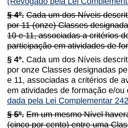
(Revogado pela Lei Complementa
§ 4º.
Cada um dos Níveis descri
por 11 (onze) Classes designadas 
10 e 11, associadas a critérios
participação em atividades de for
§ 4º.
Cada um dos Níveis descrit
por onze Classes designadas pelos
e 11, associadas a critérios de 
em atividades de formação e/ou q
dada pela Lei Complementar 242
§ 5º.
Em um mesmo Nível haverá
(cinco por cento) entre uma Cla