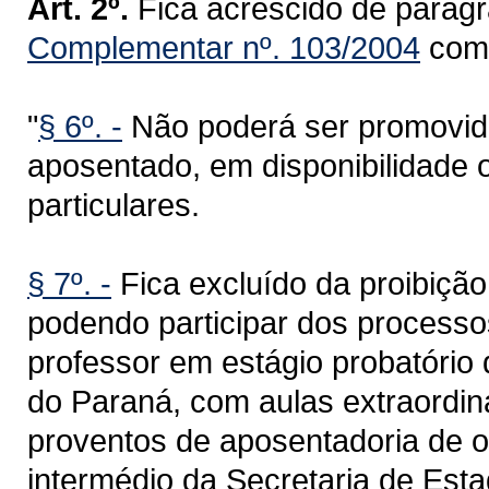
Art. 2º.
Fica acrescido de parágr
Complementar nº. 103/2004
com 
"
§ 6º. -
Não poderá ser promovido
aposentado, em disponibilidade o
particulares.
§ 7º. -
Fica excluído da proibição
podendo participar dos process
professor em estágio probatório
do Paraná, com aulas extraordiná
proventos de aposentadoria de ou
intermédio da Secretaria de Es