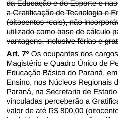
da Educação e do Esporte e nas
a Gratificação de Tecnologia e E
(oitocentos reais), não incorpor
utilizado como base de cálculo 
vantagens, inclusive férias e grat
Art. 7º
Os ocupantes dos cargos
Magistério e Quadro Único de Pe
Educação Básica do Paraná, em 
Ensino, nos Núcleos Regionais 
Paraná, na Secretaria de Estado
vinculadas perceberão a Gratifi
valor de até R$ 800,00 (oitocento