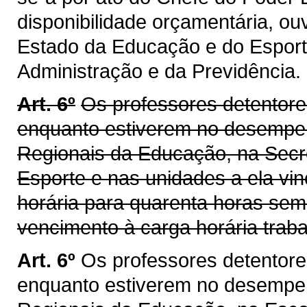
disponibilidade orçamentária, ou
Estado da Educação e do Esporte
Administração e da Previdência.
Art. 6º
Os professores detentore
enquanto estiverem no desempen
Regionais da Educação, na Secr
Esporte e nas unidades a ela vin
horária para quarenta horas se
vencimento à carga horária trab
Art. 6º
Os professores detentore
enquanto estiverem no desempen