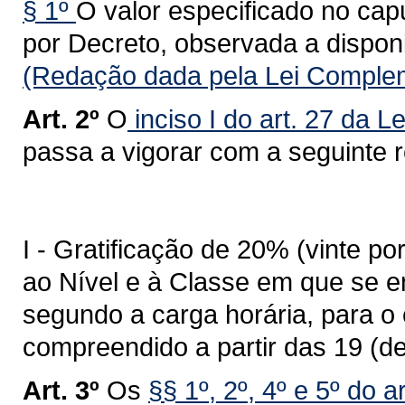
§ 1º
O valor especificado no capu
por Decreto, observada a disponi
(Redação dada pela Lei Complem
Art. 2º
O
inciso I do art. 27 da 
passa a vigorar com a seguinte 
I - Gratificação de 20% (vinte p
ao Nível e à Classe em que se en
segundo a carga horária, para o 
compreendido a partir das 19 (d
Art. 3º
Os
§§ 1º, 2º, 4º e 5º do 