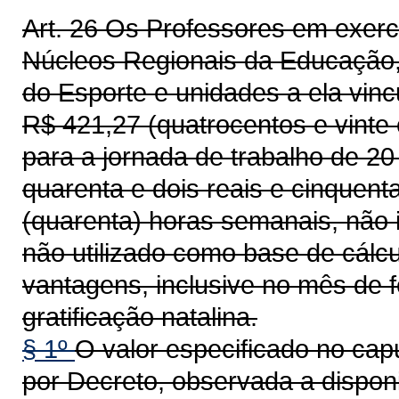
Art. 26 Os Professores em exerc
Núcleos Regionais da Educação,
do Esporte e unidades a ela vinc
R$ 421,27 (quatrocentos e vinte 
para a jornada de trabalho de 20
quarenta e dois reais e cinquent
(quarenta) horas semanais, não 
não utilizado como base de cálc
vantagens, inclusive no mês de fé
gratificação natalina.
§ 1º
O valor especificado no capu
por Decreto, observada a disponi