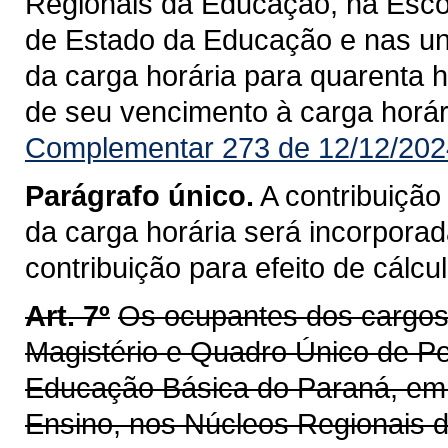
Regionais da Educação, na Esco
de Estado da Educação e nas uni
da carga horária para quarenta
de seu vencimento à carga horár
Complementar 273 de 12/12/202
Parágrafo único.
A contribuição
da carga horária será incorpora
contribuição para efeito de cálcu
Art. 7º
Os ocupantes dos cargos
Magistério e Quadro Único de Pe
Educação Básica do Paraná, em 
Ensino, nos Núcleos Regionais 