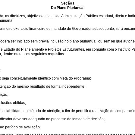
Seção I
Do Plano Plurianual
izada, as diretrizes, objetivos e metas da Administração Pública estadual, direta 
 humana.
m do primeiro exercício financeiro do mandato do Governador subsequente, será enca
derá ser iniciado sem prévia inclusão no plano plurianual, ou sem lei que autori
 de Estado do Planejamento e Projetos Estruturantes, em conjunto com o Institu
 dentre outros, os seguintes requisitos:
;
o seja conceitualmente idêntico com Meta do Programa;
obtenção do mesmo resultado de forma independente;
ição;
lusões obtidas;
e estabilidade do método de aferição, a fim de permitir a realização de comparaçõ
indicador deve ser adequada ao processo de tomada de decisão;
 ao período de avaliação