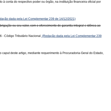
à conta do respectivo poder ou órgão, na instituição financeira oficial por
dação dada pela Lei Complementar 239 de 14/12/2021)
igação ou seu valor, com o oferecimento de garantia integral e idônea ao
6 - Código Tributário Nacional.
(Redação dada pela Lei Complementar 239
 o caput deste artigo, mediante requerimento à Procuradoria-Geral do Estado,