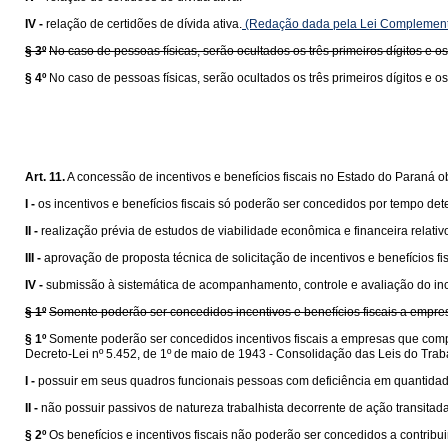
IV -
relação de certidões de dívida ativa.
(Redação dada pela Lei Complement
§ 3º
No caso de pessoas físicas, serão ocultados os três primeiros dígitos e os
§ 4º
No caso de pessoas físicas, serão ocultados os três primeiros dígitos e os
Art. 11.
A concessão de incentivos e benefícios fiscais no Estado do Paraná o
I -
os incentivos e benefícios fiscais só poderão ser concedidos por tempo d
II -
realização prévia de estudos de viabilidade econômica e financeira relativ
III -
aprovação de proposta técnica de solicitação de incentivos e benefícios 
IV -
submissão à sistemática de acompanhamento, controle e avaliação do incen
§ 1º
Somente poderão ser concedidos incentivos e benefícios fiscais a emp
§ 1º
Somente poderão ser concedidos incentivos fiscais a empresas que compr
Decreto-Lei nº 5.452, de 1º de maio de 1943 - Consolidação das Leis do Trab
I -
possuir em seus quadros funcionais pessoas com deficiência em quantidade 
II -
não possuir passivos de natureza trabalhista decorrente de ação transitad
§ 2º
Os benefícios e incentivos fiscais não poderão ser concedidos a contrib