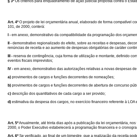
§ 3º
Os critérios para enquadramento de ação judicial proposta contra o Esta
Art. 4º
O projeto de lei orçamentária anual, elaborado de forma compatível c
101, de 2000, conterá:
I -
em anexo, demonstrativo da compatibilidade da programação dos orçament
II -
demonstrativo regionalizado do efeito, sobre as receitas e despesas, decor
renúncias de receita e ao aumento de despesas obrigatórias de caráter conti
III -
reserva de contingência, cuja forma de utilização e montante, definido com
eventos fiscais imprevistos;
IV -
em anexo, demonstrativo das autorizações relativas a novas despesas de 
a)
provimentos de cargos e funções decorrentes de nomeações;
b)
provimentos de cargos e funções decorrentes de abertura de concurso públ
c)
descrição dos quantitativos de cada cargo a ser provido;
d)
estimativa da despesa dos cargos, no exercício financeiro referente à LOA 
Art. 5º
Anualmente, até trinta dias após a publicação da lei orçamentária, nos 
2000, o Poder Executivo estabelecerá a programação financeira e o cronog
Art. 6º
Se verificado, ao final de um bimestre, que a realização da receita p