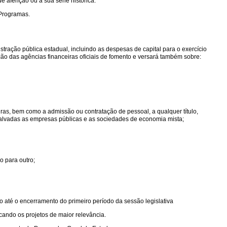
 aferição ou à sua série histórica.
 Programas.
tração pública estadual, incluindo as despesas de capital para o exercício
ação das agências financeiras oficiais de fomento e versará também sobre:
as, bem como a admissão ou contratação de pessoal, a qualquer título,
essalvadas as empresas públicas e as sociedades de economia mista;
o para outro;
o até o encerramento do primeiro período da sessão legislativa
cando os projetos de maior relevância.