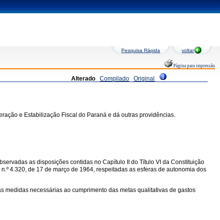
Pesquisa Rápida
voltar
Página para impressão
Alterado
Compilado
Original
ração e Estabilização Fiscal do Paraná e dá outras providências.
ervadas as disposições contidas no Capítulo II do Título VI da Constituição
l n.º 4.320, de 17 de março de 1964, respeitadas as esferas de autonomia dos
 das medidas necessárias ao cumprimento das metas qualitativas de gastos