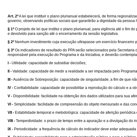
Art. 2º
A lei que instituir o plano plurianual estabelecerá, de forma regional
governo, observando políticas sociais que garantirão a dignidade da pessoa
§ 1º
O projeto de lei que institui o plano plurianual, para vigência até o fi
e devolvido para sanção até o encerramento da sessão legislativa.
§ 2º
Nenhum investimento cuja execução ultrapasse um exercício financeiro po
§ 3º
Os indicadores de resultado do PPA serão selecionados pela Secretaria
responsável pela execução do Programa e da Iniciativa, e deverão contemplar,
I -
Utilidade: capacidade de subsidiar decisões;
II -
Validade: capacidade de medir a realidade a ser impactada pelo Programa
III -
Ausência de Sobreposição: capacidade de singularidade, a fim de que nã
IV -
Confiabilidade: capacidade de possibilitar a reprodução do cálculo e a 
V -
Disponibilidade: facilidade na obtenção dos dados utilizados para sua afer
VI -
Simplicidade: facilidade de compreensão do objeto mensurado e das conc
VII -
Estabilidade temporal e metodológica: capacidade de aferição periódica 
VIII -
Tempestividade: o prazo de tempo entre a apuração e a divulgação do 
IX -
Periodicidade: a frequência de cálculo do indicador deve estar adequada