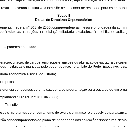
em geral, seja em relação ao próprio indicador, seja em relação ao procedimento de
resultado, sendo facultativa a inclusão de indicador de resultado para os demais
Seção II
Da Lei de Diretrizes Orçamentárias
plementar Federal nº 101, de 2000, compreenderá as metas e prioridades da adminis
porá sobre as alterações na legislação tributária, estabelecerá a política de aplic
os dos poderes do Estado;
ção, criação de cargos, empregos e funções ou alteração de estrutura de carreir
ações instituídas e mantidas pelo poder público, no âmbito do Poder Executivo, r
idade econômica e social do Estado;
e especiais;
nsferência de recursos de uma categoria de programação para outra ou de um órgã
Complementar Federal n.º 101, de 2000;
er Executivo.
meses e meio antes do encerramento do exercício financeiro e devolvido para sançã
everão ser acompanhadas de plano de prioridades das aplicações financeiras, desta