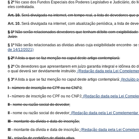
§ 2º
No caso dos Fundos Especiais dos Poderes Legislativo e Judiciário, do Min
eles contratada.
Art. 10.
Será divulgada na internet, em tempo real, a lista de devedores que 
Art. 10.
Será divulgada na internet, com atualização periódica, a lista de de
§ 1º
Não serão relacionados devedores que tenham débito com exigibilidade s
Juízo.
§ 1º
Não serão relacionadas as dívidas ativas cuja exigibilidade encontre- se
de 14/12/2021)
§ 2º
A lista a que se faz menção no caput deste artigo contemplará:
§ 2º
Os devedores que apresentarem em juízo garantia integral e idônea do dé
o qual deverá ser devidamente instruído.
(Redação dada pela Lei Complemen
§ 3º
A lista a que se faz menção no caput deste artigo contemplará:
(Incluído 
I -
número de inscrição no CPF ou no CNPJ;
I -
número de inscrição no CPF ou no CNPJ;
(Redação dada pela Lei Complem
II -
nome ou razão social do devedor;
II -
nome ou razão social do devedor;
(Redação dada pela Lei Complementar 
III -
montante da dívida e data de inscrição;
III -
montante da dívida e data de inscrição;
(Redação dada pela Lei Compleme
IV -
relação de certidões de dívida ativa.