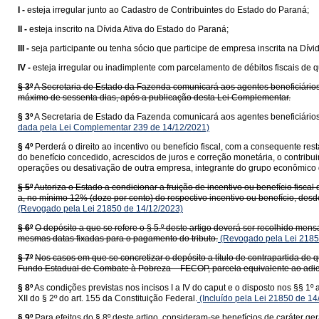
I -
esteja irregular junto ao Cadastro de Contribuintes do Estado do Paraná;
II -
esteja inscrito na Dívida Ativa do Estado do Paraná;
III -
seja participante ou tenha sócio que participe de empresa inscrita na Dív
IV -
esteja irregular ou inadimplente com parcelamento de débitos fiscais de q
§ 3º
A Secretaria de Estado da Fazenda comunicará aos agentes beneficiários 
máximo de sessenta dias, após a publicação desta Lei Complementar.
§ 3º
A Secretaria de Estado da Fazenda comunicará aos agentes beneficiários
dada pela Lei Complementar 239 de 14/12/2021)
§ 4º
Perderá o direito ao incentivo ou benefício fiscal, com a consequente re
do benefício concedido, acrescidos de juros e correção monetária, o contrib
operações ou desativação de outra empresa, integrante do grupo econômico q
§ 5º
Autoriza o Estado a condicionar a fruição de incentivo ou benefício fisca
a, no mínimo 12% (doze por cento) do respectivo incentivo ou benefício, de
(Revogado pela Lei 21850 de 14/12/2023)
§ 6º
O depósito a que se refere o § 5.º deste artigo deverá ser recolhido men
mesmas datas fixadas para o pagamento do tributo.
(Revogado pela Lei 2185
§ 7º
Nos casos em que se concretizar o depósito a título de contrapartida de q
Fundo Estadual de Combate à Pobreza – FECOP, parcela equivalente ao adici
§ 8º
As condições previstas nos incisos I a IV do caput e o disposto nos §§ 1º
XII do § 2º do art. 155 da Constituição Federal.
(Incluído pela Lei 21850 de 14
§ 9º
Para efeitos do § 8º deste artigo, consideram-se benefícios de caráter 