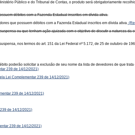
istério Público e do Tribunal de Contas, o produto será obrigatoriamente recolhido 
possuem débitos com a Fazenda Estadual inscritos em dívida ativa.
vedores que possuem débitos com a Fazenda Estadual inscritos em dívida ativa.
(Re
uspensa ou que tenham ação ajuizada com o objetivo de discutir a natureza da obr
 suspensa, nos termos do art. 151 da Lei Federal nº 5.172, de 25 de outubro de 196
bito poderão solicitar a exclusão de seu nome da lista de devedores de que trata
tar 239 de 14/12/2021)
pela Lei Complementar 239 de 14/12/2021)
entar 239 de 14/12/2021)
239 de 14/12/2021)
ntar 239 de 14/12/2021)