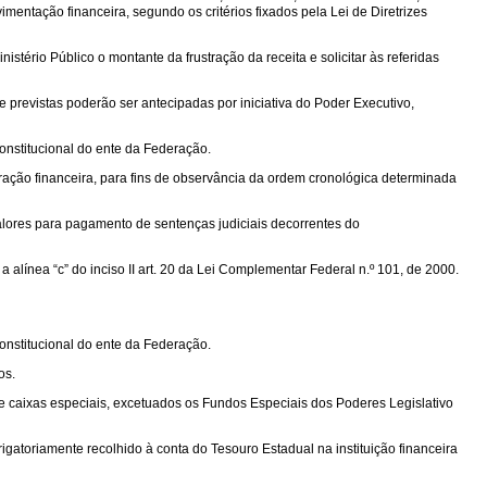
entação financeira, segundo os critérios fixados pela Lei de Diretrizes
ério Público o montante da frustração da receita e solicitar às referidas
 previstas poderão ser antecipadas por iniciativa do Poder Executivo,
constitucional do ente da Federação.
tração financeira, para fins de observância da ordem cronológica determinada
alores para pagamento de sentenças judiciais decorrentes do
alínea “c” do inciso II art. 20 da Lei Complementar Federal n.º 101, de 2000.
constitucional do ente da Federação.
os.
de caixas especiais, excetuados os Fundos Especiais dos Poderes Legislativo
gatoriamente recolhido à conta do Tesouro Estadual na instituição financeira