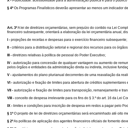
X -
Publicidade: acessibilidade para a administração pública e para o público 
§ 4º
Os Programas Finalísticos deverão apresentar ao menos um indicador de 
Art. 3º
A lei de diretrizes orçamentárias, sem prejuízo do contido na Lei Com
financeiro subsequente, orientará a elaboração da lei orçamentária anual, dis
I -
projeções de receitas e despesas para o exercício financeiro subsequente;
II -
critérios para a distribuição setorial e regional dos recursos para os órgã
III -
diretrizes relativas à política de pessoal do Poder Executivo;
IV -
autorização para concessão de qualquer vantagem ou aumento de remunera
pelos órgãos e entidades da administração direta ou indireta, inclusive fund
V -
ajustamentos do plano plurianual decorrentes de uma reavaliação da real
VI -
autorização e fixação de limites para abertura de créditos suplementares 
VII -
autorização e fixação de limites para transposição, remanejamento e tra
VIII -
conceito de despesa irrelevante para os fins do § 3.º do art. 16 da Lei 
IX -
limites e condições para inscrição de despesa em restos a pagar pelo Pod
§ 1º
O projeto de lei de diretrizes orçamentárias será encaminhado até oito 
§ 2º
As políticas de aplicação dos agentes financeiros oficiais de fomento d