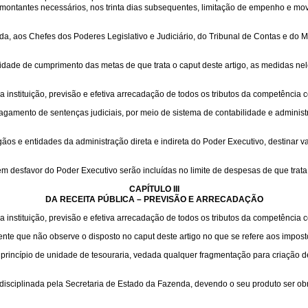
montantes necessários, nos trinta dias subsequentes, limitação de empenho e movim
os Chefes dos Poderes Legislativo e Judiciário, do Tribunal de Contas e do Minist
idade de cumprimento das metas de que trata o caput deste artigo, as medidas nele
a instituição, previsão e efetiva arrecadação de todos os tributos da competência 
 pagamento de sentenças judiciais, por meio de sistema de contabilidade e adminis
os e entidades da administração direta e indireta do Poder Executivo, destinar v
 desfavor do Poder Executivo serão incluídas no limite de despesas de que trata a 
CAPÍTULO III
DA RECEITA PÚBLICA – PREVISÃO E ARRECADAÇÃO
a instituição, previsão e efetiva arrecadação de todos os tributos da competência 
ente que não observe o disposto no caput deste artigo no que se refere aos impost
ao princípio de unidade de tesouraria, vedada qualquer fragmentação para criação 
disciplinada pela Secretaria de Estado da Fazenda, devendo o seu produto ser obri