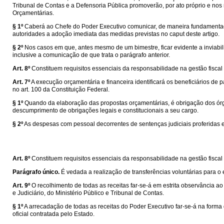
Tribunal de Contas e a Defensoria Pública promoverão, por ato próprio e nos 
Orçamentárias.
§ 1º
Caberá ao Chefe do Poder Executivo comunicar, de maneira fundamentada, a
autoridades a adoção imediata das medidas previstas no caput deste artigo.
§ 2º
Nos casos em que, antes mesmo de um bimestre, ficar evidente a inviabil
inclusive a comunicação de que trata o parágrafo anterior.
Art. 8º
Constituem requisitos essenciais da responsabilidade na gestão fiscal 
Art. 7º
A execução orçamentária e financeira identificará os beneficiários de
no art. 100 da Constituição Federal.
§ 1º
Quando da elaboração das propostas orçamentárias, é obrigação dos órgã
descumprimento de obrigações legais e constitucionais a seu cargo.
§ 2º
As despesas com pessoal decorrentes de sentenças judiciais proferidas em
Art. 8º
Constituem requisitos essenciais da responsabilidade na gestão fiscal 
Parágrafo único.
É vedada a realização de transferências voluntárias para o 
Art. 9º
O recolhimento de todas as receitas far-se-á em estrita observância 
e Judiciário, do Ministério Público e Tribunal de Contas.
§ 1º
A arrecadação de todas as receitas do Poder Executivo far-se-á na forma 
oficial contratada pelo Estado.