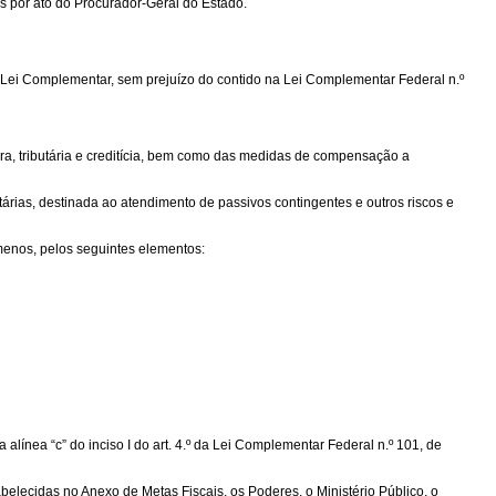
os por ato do Procurador-Geral do Estado.
a Lei Complementar, sem prejuízo do contido na Lei Complementar Federal n.º
eira, tributária e creditícia, bem como das medidas de compensação a
ntárias, destinada ao atendimento de passivos contingentes e outros riscos e
menos, pelos seguintes elementos:
alínea “c” do inciso I do art. 4.º da Lei Complementar Federal n.º 101, de
belecidas no Anexo de Metas Fiscais, os Poderes, o Ministério Público, o