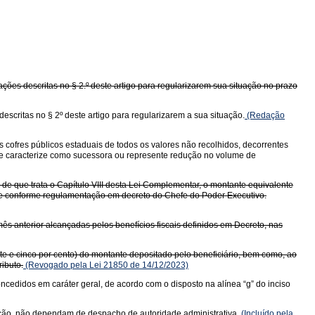
ões descritas no § 2.º deste artigo para regularizarem sua situação no prazo
critas no § 2º deste artigo para regularizarem a sua situação.
(Redação
s cofres públicos estaduais de todos os valores não recolhidos, decorrentes
 se caracterize como sucessora ou represente redução no volume de
o de que trata o Capítulo VIII desta Lei Complementar, o montante equivalente
Z e conforme regulamentação em decreto do Chefe do Poder Executivo.
mês anterior alcançadas pelos benefícios fiscais definidos em Decreto, nas
inte e cinco por cento) do montante depositado pelo beneficiário, bem como, ao
ibuto.
(Revogado pela Lei 21850 de 14/12/2023)
concedidos em caráter geral, de acordo com o disposto na alínea “g” do inciso
ruição, não dependam de despacho de autoridade administrativa.
(Incluído pela