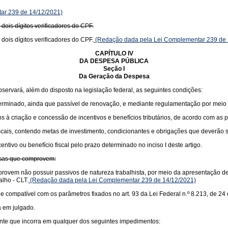
ar 239 de 14/12/2021)
 dois dígitos verificadores do CPF.
 dois dígitos verificadores do CPF.
(Redação dada pela Lei Complementar 239 de 
CAPÍTULO IV
DA DESPESA PÚBLICA
Seção I
Da Geração da Despesa
bservará, além do disposto na legislação federal, as seguintes condições:
eterminado, ainda que passível de renovação, e mediante regulamentação por meio
os à criação e concessão de incentivos e benefícios tributários, de acordo com as 
fiscais, contendo metas de investimento, condicionantes e obrigações que deverão
tivo ou benefício fiscal pelo prazo determinado no inciso I deste artigo.
resas que comprovem:
ovem não possuir passivos de natureza trabalhista, por meio da apresentação de C
alho - CLT.
(Redação dada pela Lei Complementar 239 de 14/12/2021)
compatível com os parâmetros fixados no art. 93 da Lei Federal n.º 8.213, de 24 
a em julgado.
uinte que incorra em qualquer dos seguintes impedimentos: