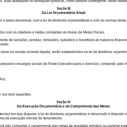
do, suas autarquias ou fundações públicas, como passivo contingente, serão fixad
Seção III
Da Lei Orçamentária Anual
om o plano plurianual, com a lei de diretrizes orçamentárias e com as normas dest
os com os objetivos e metas constantes do Anexo de Metas Fiscais;
rente de isenções, anistias, remissões, subsídios e benefícios de natureza financ
nuado;
 base na receita corrente líquida, serão estabelecidos na lei de diretrizes orçame
pessoal e encargos sociais do Poder Executivo para o exercício, composto, pelo 
ico;
e nos dois seguintes.
Seção IV
Da Execução Orçamentária e do Cumprimento das Metas
termos em que dispuser a lei de diretrizes orçamentárias e observado o disposto na 
rama de execução mensal de desembolso.
oderá não comportar o cumprimento das metas de resultado primário ou nominal esta