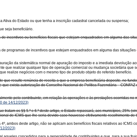
ida Ativa do Estado ou que tenha a inscrição cadastral cancelada ou suspensa;
ue seja beneficiário.
de incentivos ou benefícios fiscais que estejam enquadrados em alguma das situaç
 de programas de incentivos que estejam enquadrados em alguma das situações des
stauração da sistemática normal de apuração do imposto e a imediata devolução ao
uinte que realizar qualquer tipo de operação comercial ou mudança societária que
ue realize negócios com o mesmo tipo de produto objeto do referido benefício.
l de que resulte renúncia de receita a que a empresa beneficiária deposite, no fund
sde que exista autorização do Conselho Nacional de Política Fazendária – CONFA
salmente pelo contribuinte, em relação às operações e às prestações ocorridas no 
0 de 14/12/2023)
ue tratam os §§ 5.º e 6.º deste artigo, o Estado repassará, aos municípios, 25% (v
onal de ICMS que lhe seria devido caso houvesse efetivamente recolhimento de tr
 a 4º, ambos deste artigo, não se aplicam aos benefícios fiscais relativos ao ICMS 
/12/2023)
geral aqueles concedidos para a generalidade de contribuintes e que, para a sua f