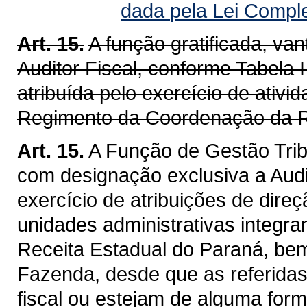
dada pela Lei Compl
Art. 15.
A função gratificada, v
Auditor Fiscal, conforme Tabela I
atribuída pelo exercício de ativ
Regimento da Coordenação da R
Art. 15.
A Função de Gestão Trib
com designação exclusiva a Audit
exercício de atribuições de dire
unidades administrativas integra
Receita Estadual do Paraná, be
Fazenda, desde que as referidas
fiscal ou estejam de alguma for