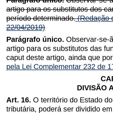
artigo para os substitutos dos c
período determinado.
(Redação d
22/04/2019)
Parágrafo único.
Observar-se-ão
artigo para os substitutos das fu
caput deste artigo, ainda que po
pela Lei Complementar 232 de 1
CAP
DIVISÃO 
Art. 16.
O território do Estado d
tributária, poderá ser dividido em