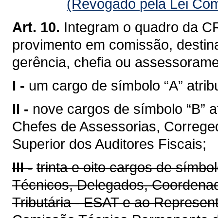
(Revogado pela Lei Com
Art. 10.
Integram o quadro da CR
provimento em comissão, destin
gerência, chefia ou assessoramen
I -
um cargo de símbolo “A” atribu
II -
nove cargos de símbolo “B” a
Chefes de Assessorias, Correge
Superior dos Auditores Fiscais;
III -
trinta e oito cargos de símbo
Técnicos, Delegados, Coordenad
Tributária - ESAT e ao Represen