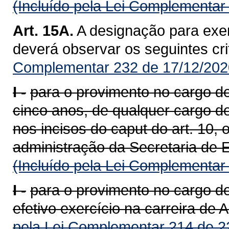
(Incluído pela Lei Complementar
Art. 15A.
A designação para exer
deverá observar os seguintes cri
Complementar 232 de 17/12/202
I -
para o provimento no cargo de 
cinco anos, de qualquer cargo d
nos incisos do caput do art. 10,
administração da Secretaria de 
(Incluído pela Lei Complementar
I -
para o provimento no cargo d
efetivo exercício na carreira de 
pela Lei Complementar 214 de 2