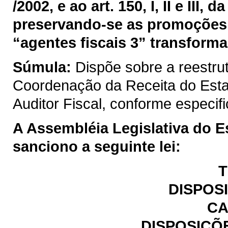
/2002, e ao art. 150, I, II e III
preservando-se as promoções 
“agentes fiscais 3” transforma
Súmula:
Dispõe sobre a reestru
Coordenação da Receita do Est
Auditor Fiscal, conforme especif
A Assembléia Legislativa do E
sanciono a seguinte lei:
T
DISPOS
CA
DISPOSIÇÕ