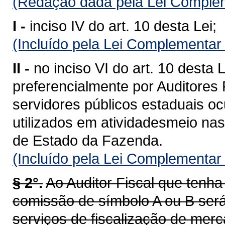
(Redação dada pela Lei Complem
I -
inciso IV do art. 10 desta Lei;
(Incluído pela Lei Complementar
II -
no inciso VI do art. 10 desta
preferencialmente por Auditores 
servidores públicos estaduais o
utilizados em atividadesmeio nas
de Estado da Fazenda.
(Incluído pela Lei Complementar
§ 2°.
Ao Auditor Fiscal que ten
comissão de símbolo A ou B será
serviços de fiscalização de merc