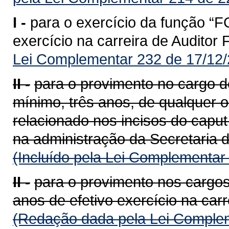
I -
para o exercício da função “F
exercício na carreira de Auditor
Lei Complementar 232 de 17/12/
II -
para o provimento no cargo de
mínimo, três anos, de qualquer 
relacionado nos incisos do caput
na administração da Secretaria 
(Incluído pela Lei Complementar
II -
para o provimento nos cargos
anos de efetivo exercício na carr
(Redação dada pela Lei Complem