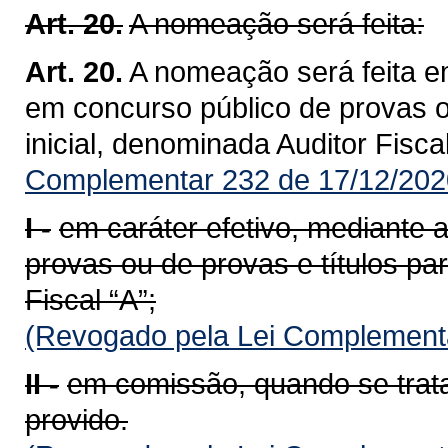
Art. 20.
A nomeação será feita:
Art. 20.
A nomeação será feita e
em concurso público de provas ou
inicial, denominada Auditor Fiscal
Complementar 232 de 17/12/202
I -
em caráter efetivo, mediante
provas ou de provas e títulos par
Fiscal “A”;
(Revogado pela Lei Complementa
II -
em comissão, quando se trat
provido.