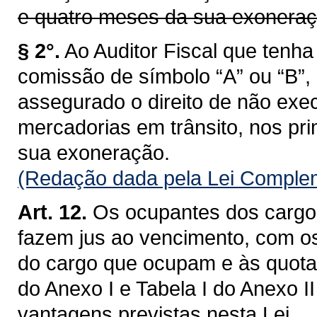
e quatro meses da sua exoneraç
§ 2°.
Ao Auditor Fiscal que ten
comissão de símbolo “A” ou “B”,
assegurado o direito de não exec
mercadorias em trânsito, nos pri
sua exoneração.
(Redação dada pela Lei Complem
Art. 12.
Os ocupantes dos cargos
fazem jus ao vencimento, com o
do cargo que ocupam e às quotas
do Anexo I e Tabela I do Anexo I
vantagens previstas nesta Lei.