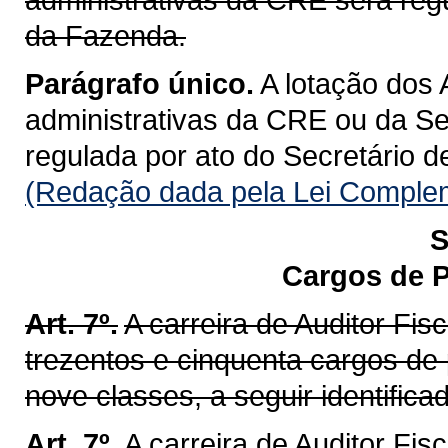
da Fazenda.
Parágrafo único.
A lotação dos 
administrativas da CRE ou da Se
regulada por ato do Secretário 
(Redação dada pela Lei Complem
S
Cargos de P
Art. 7º.
A carreira de Auditor Fi
trezentos e cinquenta cargos de
nove classes, a seguir identifica
Art. 7º.
A carreira de Auditor Fis