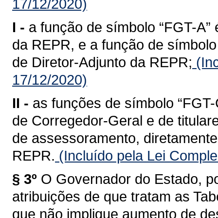
17/12/2020)
I -
a função de símbolo “FGT-A” é
da REPR, e a função de símbolo 
de Diretor-Adjunto da REPR;
(In
17/12/2020)
II -
as funções de símbolo “FGT-C
de Corregedor-Geral e de titular
de assessoramento, diretamente 
REPR.
(Incluído pela Lei Compl
§ 3º
O Governador do Estado, po
atribuições de que tratam as Tabe
que não implique aumento de des