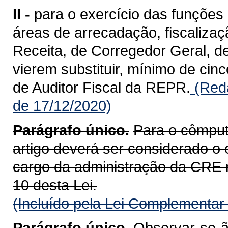
II -
para o exercício das funções 
áreas de arrecadação, fiscalizaç
Receita, de Corregedor Geral, d
vierem substituir, mínimo de cinc
de Auditor Fiscal da REPR.
(Reda
de 17/12/2020)
Parágrafo único.
Para o cômputo
artigo deverá ser considerado o
cargo da administração da CRE rel
10 desta Lei.
(Incluído pela Lei Complementar
Parágrafo único.
Observar-se-ão