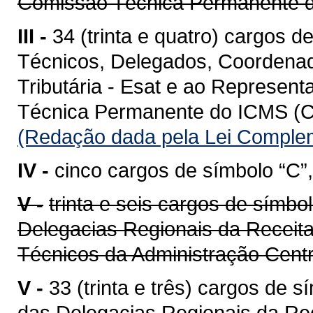
Comissão Técnica Permanente
III -
34 (trinta e quatro) cargos d
Técnicos, Delegados, Coordenad
Tributária - Esat e ao Represen
Técnica Permanente do ICMS (C
(Redação dada pela Lei Complem
IV -
cinco cargos de símbolo “C”,
V -
trinta e seis cargos de símbo
Delegacias Regionais da Receita
Técnicos da Administração Cent
V -
33 (trinta e três) cargos de 
das Delegacias Regionais da Re