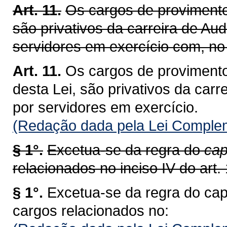
Art. 11.
Os cargos de provimento 
são privativos da carreira de Aud
servidores em exercício com, no 
Art. 11.
Os cargos de provimento
desta Lei, são privativos da carr
por servidores em exercício.
(Redação dada pela Lei Complem
§ 1°.
Excetua-se da regra do
cap
relacionados no inciso IV do art. 
§ 1°.
Excetua-se da regra do cap
cargos relacionados no: