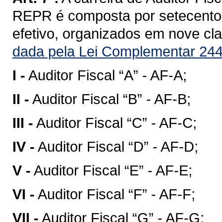
REPR é composta por setecentos
efetivo, organizados em nove clas
dada pela Lei Complementar 244
I -
Auditor Fiscal “A” - AF-A;
II -
Auditor Fiscal “B” - AF-B;
III -
Auditor Fiscal “C” - AF-C;
IV -
Auditor Fiscal “D” - AF-D;
V -
Auditor Fiscal “E” - AF-E;
VI -
Auditor Fiscal “F” - AF-F;
VII -
Auditor Fiscal “G” - AF-G;