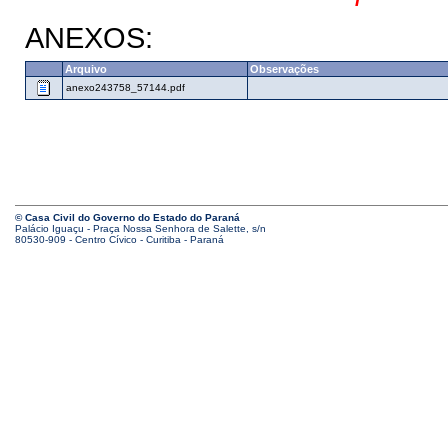
ANEXOS:
Arquivo
Observações
anexo243758_57144.pdf
© Casa Civil do Governo do Estado do Paraná
Palácio Iguaçu - Praça Nossa Senhora de Salette, s/n
80530-909 - Centro Cívico - Curitiba - Paraná