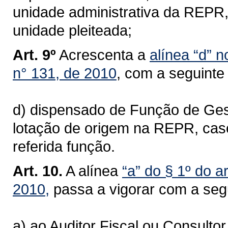
unidade administrativa da REPR,
unidade pleiteada;
Art. 9º
Acrescenta a
alínea “d” 
n° 131, de 2010
, com a seguinte
d) dispensado de Função de Gestã
lotação de origem na REPR, cas
referida função.
Art. 10.
A alínea
“a” do § 1º do a
2010,
passa a vigorar com a seg
a) ao Auditor Fiscal ou Consulto