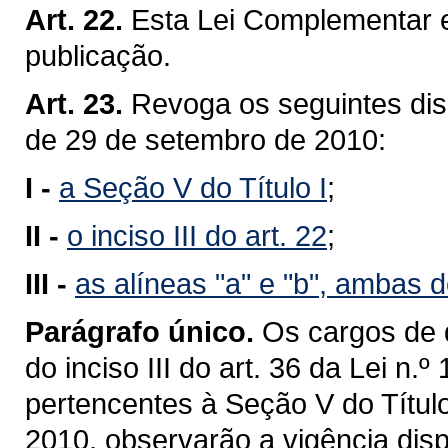
Art. 22.
Esta Lei Complementar e
publicação.
Art. 23.
Revoga os seguintes dis
de 29 de setembro de 2010:
I -
a Seção V do Título I
;
II -
o inciso III do art. 22
;
III -
as alíneas "a" e "b", ambas do
Parágrafo único.
Os cargos de qu
do inciso III do art. 36 da Lei n.
pertencentes à Seção V do Títul
2010, observarão a vigência disp