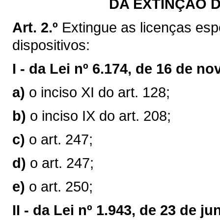
DA EXTINÇÃO D
Art. 2.º
Extingue as licenças esp
dispositivos:
I -
da Lei nº 6.174, de 16 de n
a)
o inciso XI do art. 128;
b)
o inciso IX do art. 208;
c)
o art. 247;
d)
o art. 247;
e)
o art. 250;
II -
da Lei nº 1.943, de 23 de j