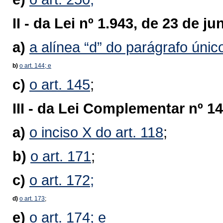
II -
da Lei nº 1.943, de 23 de j
a)
a alínea “d” do parágrafo único
b)
o art. 144; e
c)
o art. 145
;
III -
da Lei Complementar nº 14
a)
o inciso X do art. 118
;
b)
o art. 171
;
c)
o art. 172;
d)
o art. 173
;
e)
o art. 174; e