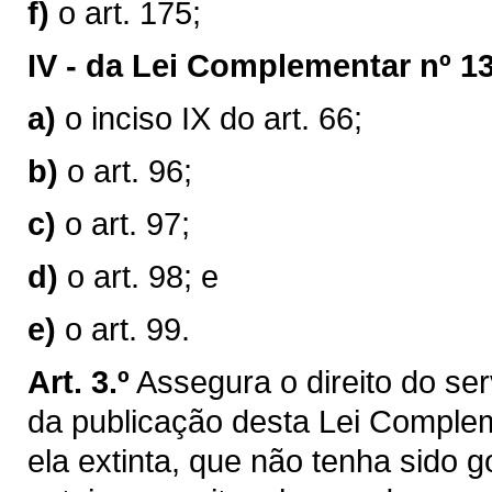
f)
o art. 175;
IV -
da Lei Complementar nº 13
a)
o inciso IX do art. 66;
b)
o art. 96;
c)
o art. 97;
d)
o art. 98; e
e)
o art. 99.
Art. 3.º
Assegura o direito do serv
da publicação desta Lei Compleme
ela extinta, que não tenha sido g