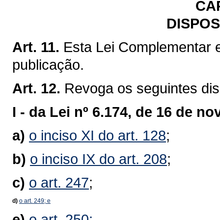
CA
DISPOS
Art. 11.
Esta Lei Complementar e
publicação.
Art. 12.
Revoga os seguintes dis
I -
da Lei nº 6.174, de 16 de n
a)
o inciso XI do art. 128
;
b)
o inciso IX do art. 208
;
c)
o art. 247
;
d)
o
art
. 249
; e
e)
o art. 250;