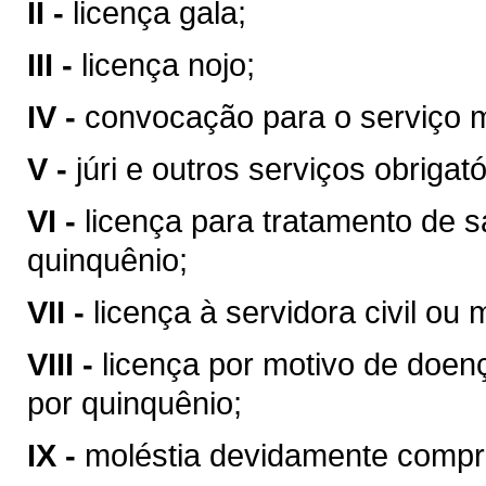
II -
licença gala;
III -
licença nojo;
IV -
convocação para o serviço mi
V -
júri e outros serviços obrigató
VI -
licença para tratamento de 
quinquênio;
VII -
licença à servidora civil ou m
VIII -
licença por motivo de doen
por quinquênio;
IX -
moléstia devidamente compro