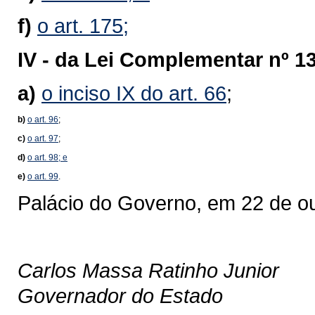
f)
o art. 175;
IV -
da Lei Complementar nº 13
a)
o inciso IX do art. 66
;
b)
o art. 96
;
c)
o art. 97
;
d)
o art. 98; e
e)
o art. 99
.
Palácio do Governo, em 22 de o
Carlos Massa Ratinho Junior
Governador do Estado