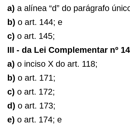
a)
a alínea “d” do parágrafo único
b)
o art. 144; e
c)
o art. 145;
III -
da Lei Complementar nº 14
a)
o inciso X do art. 118;
b)
o art. 171;
c)
o art. 172;
d)
o art. 173;
e)
o art. 174; e