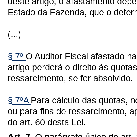
deste artigo, o afastamento dep
Estado da Fazenda, que o deter
(...)
§ 7º
O Auditor Fiscal afastado na
artigo perderá o direito às quotas
ressarcimento, se for absolvido.
§ 7ºA
Para cálculo das quotas, 
ou para fins de ressarcimento, a
do art. 60 desta Lei.
Art. 7.
O parágrafo único do art.