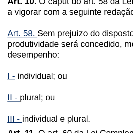
Art. 10.
O caput do art. 58 da L
a vigorar com a seguinte redaçã
Art. 58.
Sem prejuízo do disposto
produtividade será concedido, m
desempenho:
I -
individual; ou
II -
plural; ou
III -
individual e plural.
Art. 11.
O art. 60 da Lei Complem