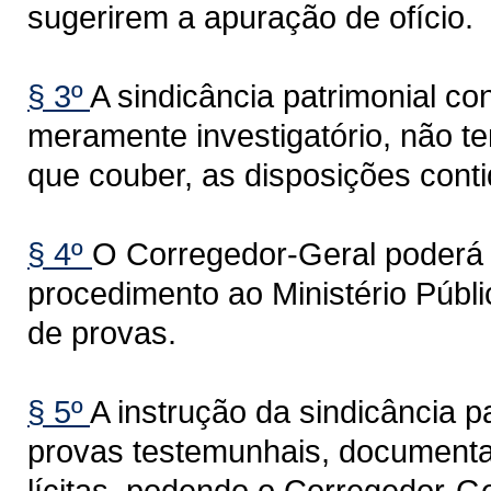
sugerirem a apuração de ofício.
§ 3º
A sindicância patrimonial co
meramente investigatório, não te
que couber, as disposições conti
§ 4º
O Corregedor-Geral poderá 
procedimento ao Ministério Públ
de provas.
§ 5º
A instrução da sindicância 
provas testemunhais, documentai
lícitas, podendo o Corregedor-Ge