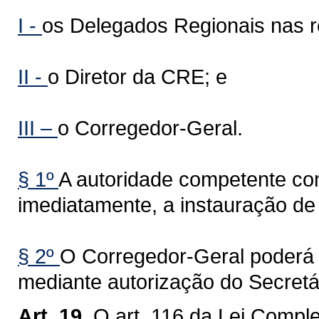
I -
os Delegados Regionais nas r
II -
o Diretor da CRE; e
III –
o Corregedor-Geral.
§ 1º
A autoridade competente co
imediatamente, a instauração de 
§ 2º
O Corregedor-Geral poderá 
mediante autorização do Secret
Art. 19.
O art. 116 da Lei Compl