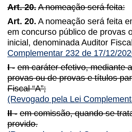
Art. 20.
A nomeação será feita:
Art. 20.
A nomeação será feita e
em concurso público de provas ou
inicial, denominada Auditor Fiscal
Complementar 232 de 17/12/202
I -
em caráter efetivo, mediante
provas ou de provas e títulos par
Fiscal “A”;
(Revogado pela Lei Complementa
II -
em comissão, quando se trat
provido.