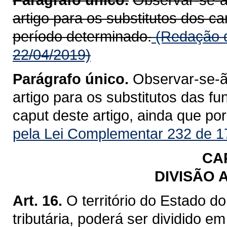
artigo para os substitutos dos c
período determinado.
(Redação d
22/04/2019)
Parágrafo único.
Observar-se-ão
artigo para os substitutos das fu
caput deste artigo, ainda que po
pela Lei Complementar 232 de 1
CAP
DIVISÃO 
Art. 16.
O território do Estado d
tributária, poderá ser dividido em