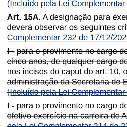
(Incluído pela Lei Complementar
Art. 15A.
A designação para exer
deverá observar os seguintes cri
Complementar 232 de 17/12/202
I -
para o provimento no cargo de 
cinco anos, de qualquer cargo d
nos incisos do caput do art. 10,
administração da Secretaria de 
(Incluído pela Lei Complementar
I -
para o provimento no cargo d
efetivo exercício na carreira de 
pela Lei Complementar 214 de 2