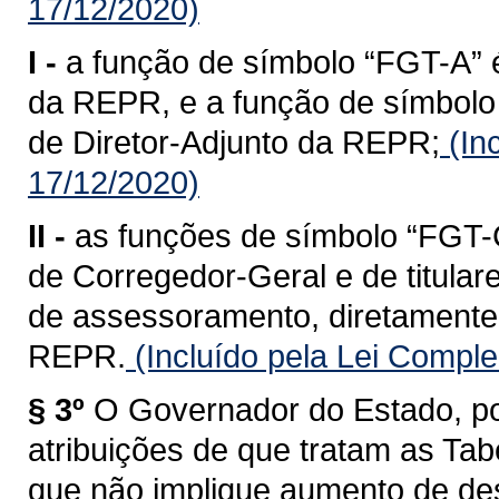
17/12/2020)
I -
a função de símbolo “FGT-A” é
da REPR, e a função de símbolo 
de Diretor-Adjunto da REPR;
(In
17/12/2020)
II -
as funções de símbolo “FGT-C
de Corregedor-Geral e de titular
de assessoramento, diretamente 
REPR.
(Incluído pela Lei Compl
§ 3º
O Governador do Estado, po
atribuições de que tratam as Tabe
que não implique aumento de des