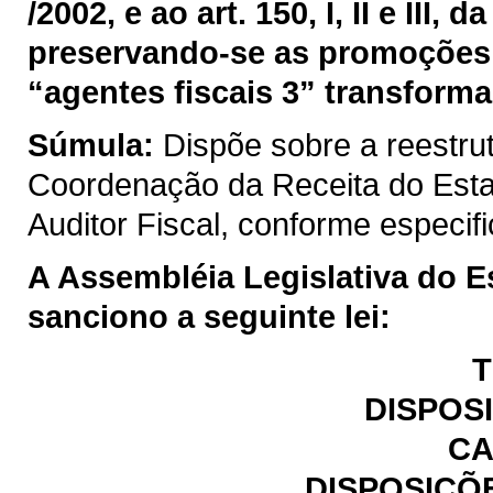
/2002, e ao art. 150, I, II e III
preservando-se as promoções 
“agentes fiscais 3” transforma
Súmula:
Dispõe sobre a reestru
Coordenação da Receita do Est
Auditor Fiscal, conforme especif
A Assembléia Legislativa do E
sanciono a seguinte lei:
T
DISPOS
CA
DISPOSIÇÕ