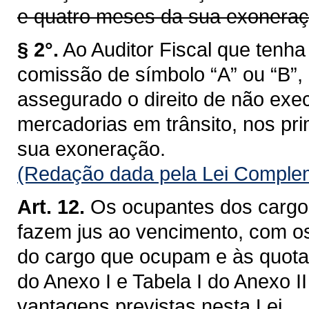
e quatro meses da sua exoneraç
§ 2°.
Ao Auditor Fiscal que ten
comissão de símbolo “A” ou “B”,
assegurado o direito de não exec
mercadorias em trânsito, nos pri
sua exoneração.
(Redação dada pela Lei Complem
Art. 12.
Os ocupantes dos cargos
fazem jus ao vencimento, com o
do cargo que ocupam e às quotas
do Anexo I e Tabela I do Anexo I
vantagens previstas nesta Lei.