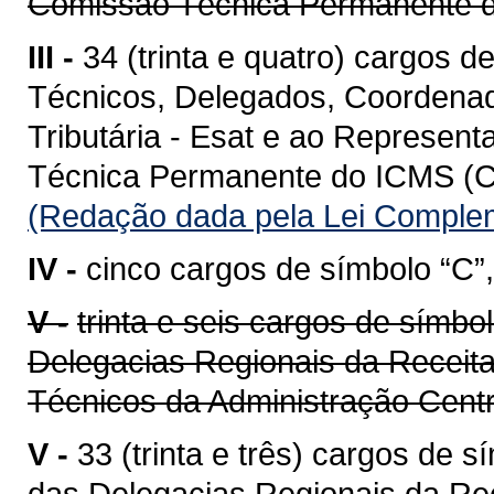
Comissão Técnica Permanente
III -
34 (trinta e quatro) cargos d
Técnicos, Delegados, Coordenad
Tributária - Esat e ao Represen
Técnica Permanente do ICMS (C
(Redação dada pela Lei Complem
IV -
cinco cargos de símbolo “C”,
V -
trinta e seis cargos de símbo
Delegacias Regionais da Receita
Técnicos da Administração Cent
V -
33 (trinta e três) cargos de 
das Delegacias Regionais da Re