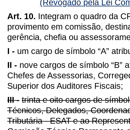
(Revogado pela Lei Com
Art. 10.
Integram o quadro da CR
provimento em comissão, destin
gerência, chefia ou assessoramen
I -
um cargo de símbolo “A” atribu
II -
nove cargos de símbolo “B” a
Chefes de Assessorias, Correge
Superior dos Auditores Fiscais;
III -
trinta e oito cargos de símbo
Técnicos, Delegados, Coordenad
Tributária - ESAT e ao Represen