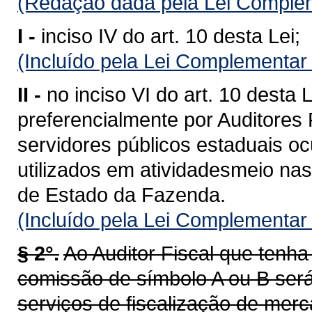
(Redação dada pela Lei Complem
I -
inciso IV do art. 10 desta Lei;
(Incluído pela Lei Complementar
II -
no inciso VI do art. 10 desta
preferencialmente por Auditores 
servidores públicos estaduais o
utilizados em atividadesmeio nas
de Estado da Fazenda.
(Incluído pela Lei Complementar
§ 2°.
Ao Auditor Fiscal que ten
comissão de símbolo A ou B será
serviços de fiscalização de merc