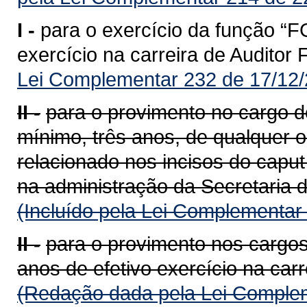
I -
para o exercício da função “F
exercício na carreira de Auditor
Lei Complementar 232 de 17/12/
II -
para o provimento no cargo de
mínimo, três anos, de qualquer 
relacionado nos incisos do caput
na administração da Secretaria 
(Incluído pela Lei Complementar
II -
para o provimento nos cargos
anos de efetivo exercício na carr
(Redação dada pela Lei Complem