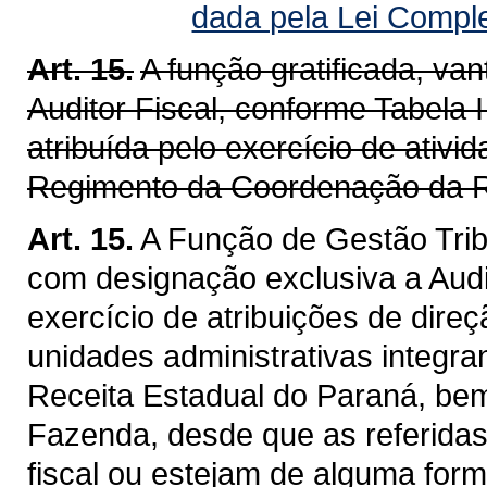
dada pela Lei Compl
Art. 15.
A função gratificada, v
Auditor Fiscal, conforme Tabela I
atribuída pelo exercício de ativ
Regimento da Coordenação da R
Art. 15.
A Função de Gestão Trib
com designação exclusiva a Audit
exercício de atribuições de dire
unidades administrativas integra
Receita Estadual do Paraná, be
Fazenda, desde que as referidas
fiscal ou estejam de alguma for