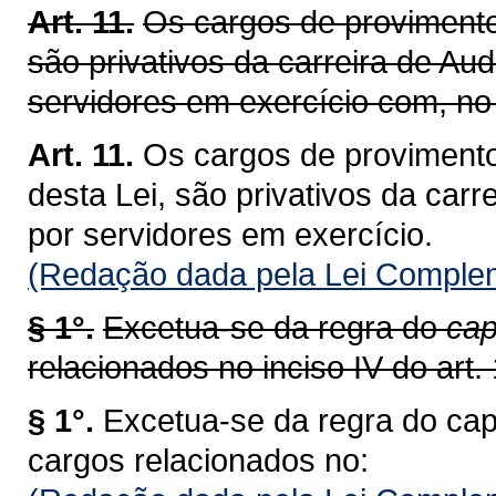
Art. 11.
Os cargos de provimento 
são privativos da carreira de Aud
servidores em exercício com, no 
Art. 11.
Os cargos de provimento
desta Lei, são privativos da carr
por servidores em exercício.
(Redação dada pela Lei Complem
§ 1°.
Excetua-se da regra do
cap
relacionados no inciso IV do art. 
§ 1°.
Excetua-se da regra do cap
cargos relacionados no: