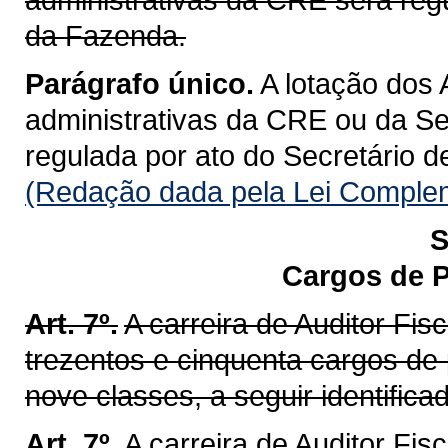
da Fazenda.
Parágrafo único.
A lotação dos 
administrativas da CRE ou da Se
regulada por ato do Secretário 
(Redação dada pela Lei Complem
S
Cargos de P
Art. 7º.
A carreira de Auditor Fi
trezentos e cinquenta cargos de
nove classes, a seguir identifica
Art. 7º.
A carreira de Auditor Fis