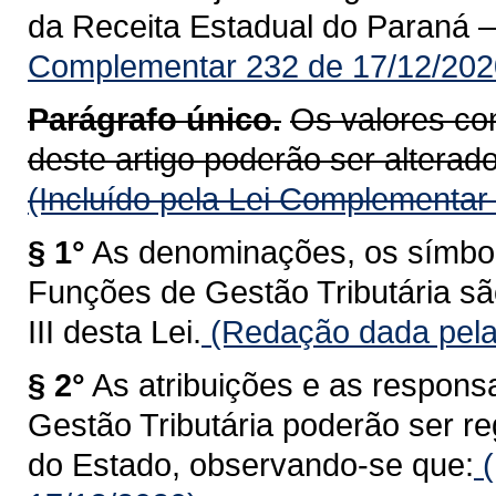
da Receita Estadual do Paraná 
Complementar 232 de 17/12/202
Parágrafo único.
Os valores con
deste artigo poderão ser alterados
(Incluído pela Lei Complementar
§ 1°
As denominações, os símbolo
Funções de Gestão Tributária sã
III desta Lei.
(Redação dada pela
§ 2°
As atribuições e as respons
Gestão Tributária poderão ser 
do Estado, observando-se que:
(