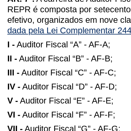
REPR é composta por setecentos
efetivo, organizados em nove clas
dada pela Lei Complementar 244
I -
Auditor Fiscal “A” - AF-A;
II -
Auditor Fiscal “B” - AF-B;
III -
Auditor Fiscal “C” - AF-C;
IV -
Auditor Fiscal “D” - AF-D;
V -
Auditor Fiscal “E” - AF-E;
VI -
Auditor Fiscal “F” - AF-F;
VII -
Auditor Fiscal “G” - AF-G;