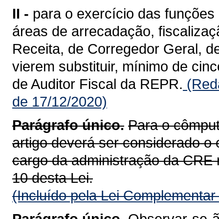
II -
para o exercício das funções 
áreas de arrecadação, fiscalizaç
Receita, de Corregedor Geral, d
vierem substituir, mínimo de cinc
de Auditor Fiscal da REPR.
(Reda
de 17/12/2020)
Parágrafo único.
Para o cômputo
artigo deverá ser considerado o
cargo da administração da CRE rel
10 desta Lei.
(Incluído pela Lei Complementar
Parágrafo único.
Observar-se-ão