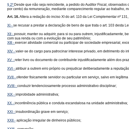
§ 2º
Desde que não seja reincidente, a pedido do Auditor Fiscal, observados o
por cento) da remuneração, mediante comparecimento regular ao trabalho, m
Art. 16.
Altera a redação do inciso XI do art. 110 da Lei Complementar nº 131, 
XI -
se recusar a prestar a declaração de bens de que trata o art. 103 desta 
XII -
possuir, manter ou adquirir, para si ou para outrem, injustificadamente, 
com sua renda ou com a evolução de seu patrimônio;
XIII -
exercer atividade comercial ou participar de sociedade empresarial, exce
XIV -
valer-se do cargo para patrocinar interesse privado, em detrimento do in
XV -
reter livro ou documento de contribuinte injustificadamente além dos prazo
XVI -
atribuir a outrem erro próprio ou prejudicar deliberadamente a reputação
XVII -
ofender fisicamente servidor ou particular em serviço, salvo em legítima
XVIII -
conduzir tendenciosamente processo administrativo disciplinar;
XIX -
improbidade administrativa;
XX -
incontinência pública e conduta escandalosa na unidade administrativa;
XXI -
insubordinação grave em serviço;
XXII -
aplicação irregular de dinheiros públicos;