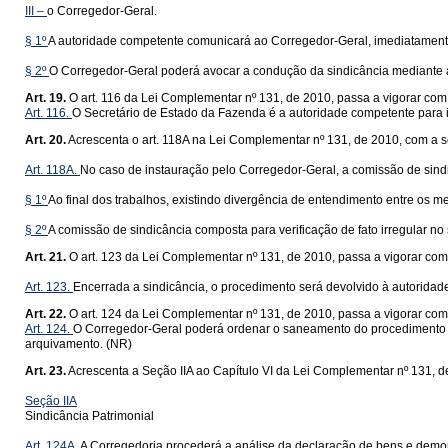
III –
o Corregedor-Geral.
§ 1º
A autoridade competente comunicará ao Corregedor-Geral, imediatamente
§ 2º
O Corregedor-Geral poderá avocar a condução da sindicância mediante 
Art. 19.
O art. 116 da Lei Complementar nº 131, de 2010, passa a vigorar com
Art. 116.
O Secretário de Estado da Fazenda é a autoridade competente para in
Art. 20.
Acrescenta o art. 118A na Lei Complementar nº 131, de 2010, com a 
Art. 118A.
No caso de instauração pelo Corregedor-Geral, a comissão de sind
§ 1º
Ao final dos trabalhos, existindo divergência de entendimento entre os
§ 2º
A comissão de sindicância composta para verificação de fato irregular no
Art. 21.
O art. 123 da Lei Complementar nº 131, de 2010, passa a vigorar com
Art. 123.
Encerrada a sindicância, o procedimento será devolvido à autorida
Art. 22.
O art. 124 da Lei Complementar nº 131, de 2010, passa a vigorar com
Art. 124.
O Corregedor-Geral poderá ordenar o saneamento do procedimento e,
arquivamento. (NR)
Art. 23.
Acrescenta a Seção IIA ao Capítulo VI da Lei Complementar nº 131, d
Seção IIA
Sindicância Patrimonial
Art. 124A.
A Corregedoria procederá a análise da declaração de bens e demonst