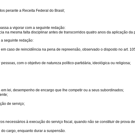
dos perante a Receita Federal do Brasil;
passa a vigorar com a seguinte redação:
cia na mesma falta disciplinar antes de transcorridos quatro anos da aplicação da p
 a seguinte redação:
m caso de reincidência na pena de repreensão, observado o disposto no art. 105 
pessoas, com o objetivo de natureza político-partidária, ideológica ou religiosa;
os em lei, desempenho de encargo que lhe competir ou a seus subordinados;
ente;
ção de serviço;
s necessários à execução do serviço fiscal, quando não se constituir de prova de ilí
o do cargo, enquanto durar a suspensão.