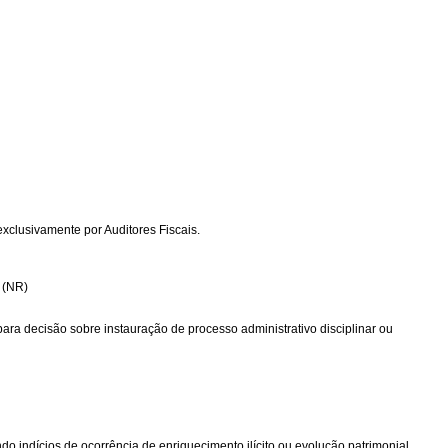
exclusivamente por Auditores Fiscais.
 (NR)
a decisão sobre instauração de processo administrativo disciplinar ou
o indícios de ocorrência de enriquecimento ilícito ou evolução patrimonial