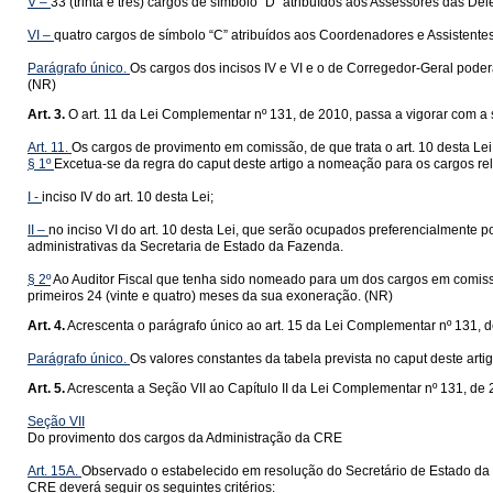
V –
33 (trinta e três) cargos de símbolo “D” atribuídos aos Assessores das D
VI –
quatro cargos de símbolo “C” atribuídos aos Coordenadores e Assistentes 
Parágrafo único.
Os cargos dos incisos IV e VI e o de Corregedor-Geral poderã
(NR)
Art. 3.
O art. 11 da Lei Complementar nº 131, de 2010, passa a vigorar com a
Art. 11.
Os cargos de provimento em comissão, de que trata o art. 10 desta Lei, 
§ 1º
Excetua-se da regra do caput deste artigo a nomeação para os cargos re
I -
inciso IV do art. 10 desta Lei;
II –
no inciso VI do art. 10 desta Lei, que serão ocupados preferencialmente 
administrativas da Secretaria de Estado da Fazenda.
§ 2º
Ao Auditor Fiscal que tenha sido nomeado para um dos cargos em comissão
primeiros 24 (vinte e quatro) meses da sua exoneração. (NR)
Art. 4.
Acrescenta o parágrafo único ao art. 15 da Lei Complementar nº 131, 
Parágrafo único.
Os valores constantes da tabela prevista no caput deste artig
Art. 5.
Acrescenta a Seção VII ao Capítulo II da Lei Complementar nº 131, de
Seção VII
Do provimento dos cargos da Administração da CRE
Art. 15A.
Observado o estabelecido em resolução do Secretário de Estado da 
CRE deverá seguir os seguintes critérios: