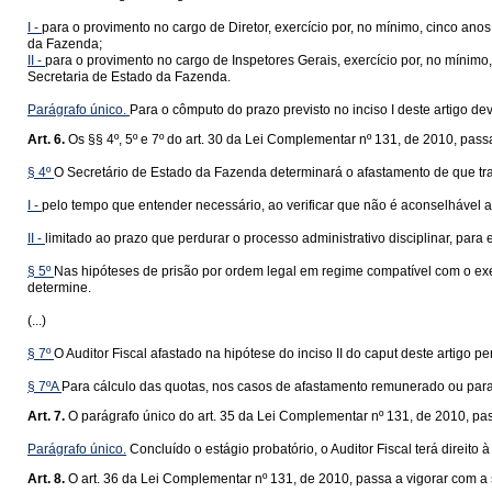
I -
para o provimento no cargo de Diretor, exercício por, no mínimo, cinco an
da Fazenda;
II -
para o provimento no cargo de Inspetores Gerais, exercício por, no mínimo
Secretaria de Estado da Fazenda.
Parágrafo único.
Para o cômputo do prazo previsto no inciso I deste artigo dev
Art. 6.
Os §§ 4º, 5º e 7º do art. 30 da Lei Complementar nº 131, de 2010, pas
§ 4º
O Secretário de Estado da Fazenda determinará o afastamento de que tra
I -
pelo tempo que entender necessário, ao verificar que não é aconselhável 
II -
limitado ao prazo que perdurar o processo administrativo disciplinar, para e
§ 5º
Nas hipóteses de prisão por ordem legal em regime compatível com o exe
determine.
(...)
§ 7º
O Auditor Fiscal afastado na hipótese do inciso II do caput deste artigo pe
§ 7ºA
Para cálculo das quotas, nos casos de afastamento remunerado ou para fi
Art. 7.
O parágrafo único do art. 35 da Lei Complementar nº 131, de 2010, pa
Parágrafo único.
Concluído o estágio probatório, o Auditor Fiscal terá direit
Art. 8.
O art. 36 da Lei Complementar nº 131, de 2010, passa a vigorar com a