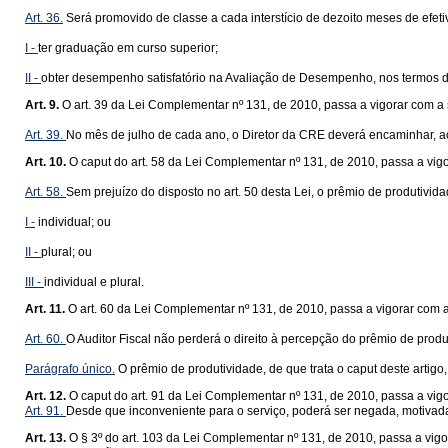
Art. 36.
Será promovido de classe a cada interstício de dezoito meses de efetiv
I -
ter graduação em curso superior;
II -
obter desempenho satisfatório na Avaliação de Desempenho, nos termos d
Art. 9.
O art. 39 da Lei Complementar nº 131, de 2010, passa a vigorar com a
Art. 39.
No mês de julho de cada ano, o Diretor da CRE deverá encaminhar, ao
Art. 10.
O caput do art. 58 da Lei Complementar nº 131, de 2010, passa a vig
Art. 58.
Sem prejuízo do disposto no art. 50 desta Lei, o prêmio de produtiv
I -
individual; ou
II -
plural; ou
III -
individual e plural.
Art. 11.
O art. 60 da Lei Complementar nº 131, de 2010, passa a vigorar com 
Art. 60.
O Auditor Fiscal não perderá o direito à percepção do prêmio de produt
Parágrafo único.
O prêmio de produtividade, de que trata o caput deste artigo
Art. 12.
O caput do art. 91 da Lei Complementar nº 131, de 2010, passa a vig
Art. 91.
Desde que inconveniente para o serviço, poderá ser negada, motivadam
Art. 13.
O § 3º do art. 103 da Lei Complementar nº 131, de 2010, passa a vig