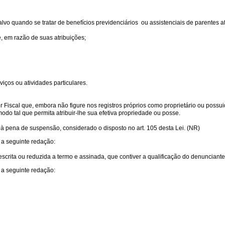
 salvo quando se tratar de benefícios previdenciários ou assistenciais de parentes
, em razão de suas atribuições;
viços ou atividades particulares.
tor Fiscal que, embora não figure nos registros próprios como proprietário ou pos
odo tal que permita atribuir-lhe sua efetiva propriedade ou posse.
 à pena de suspensão, considerado o disposto no art. 105 desta Lei. (NR)
 a seguinte redação:
 escrita ou reduzida a termo e assinada, que contiver a qualificação do denunciante
 a seguinte redação: