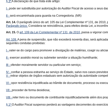
§ 3º
A declaração de que trata este artigo:
I -
pode ser substituída por autorização do Auditor Fiscal de acesso a seus da
II -
será encaminhada para guarda na Corregedoria. (NR)
Art. 14.
O parágrafo único do art. 105 da Lei Complementar nº 131, de 2010, 
Parágrafo único.
Considera-se reincidência, para efeitos desta Lei, a incorrên
Art. 15.
O
art. 109 da Lei Complementar nº 131, de 2010,
passa a vigorar com
Art. 109.
A pena de suspensão, que não excederá noventa dias, será aplicada e
seguintes condutas proibidas:
I -
valer-se do cargo para promover a divulgação de matérias, coagir ou aliciar 
II -
exercer assédio moral ou submeter servidor a situação humilhante;
III -
ofender moralmente servidor ou particular em serviço;
IV -
confiar a pessoa estranha ao serviço do Estado, salvo nos casos previst
V -
retirar objetos de órgãos estaduais sem autorização da autoridade compet
VI -
opor resistência injustificada ao trâmite de documento, processo ou execu
VII -
proceder de forma desidiosa;
VIII -
reter livro ou documento de contribuinte injustificadamente além dos prazo
§ 1º
O Auditor Fiscal suspenso perderá as vantagens decorrentes do exercíci