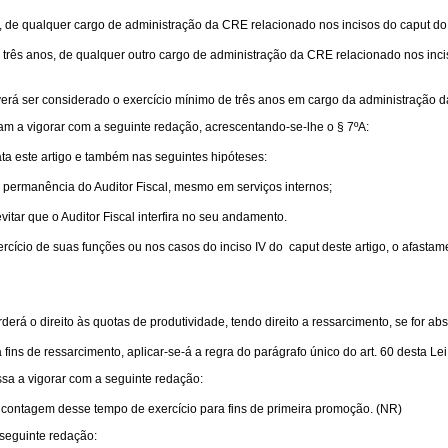
os, de qualquer cargo de administração da CRE relacionado nos incisos do caput d
, três anos, de qualquer outro cargo de administração da CRE relacionado nos inc
erá ser considerado o exercício mínimo de três anos em cargo da administração da CR
sam a vigorar com a seguinte redação, acrescentando-se-lhe o § 7ºA:
ta este artigo e também nas seguintes hipóteses:
a permanência do Auditor Fiscal, mesmo em serviços internos;
vitar que o Auditor Fiscal interfira no seu andamento.
rcício de suas funções ou nos casos do inciso IV do caput deste artigo, o afast
rderá o direito às quotas de produtividade, tendo direito a ressarcimento, se for abs
ns de ressarcimento, aplicar-se-á a regra do parágrafo único do art. 60 desta Lei
ssa a vigorar com a seguinte redação:
o à contagem desse tempo de exercício para fins de primeira promoção. (NR)
 seguinte redação: