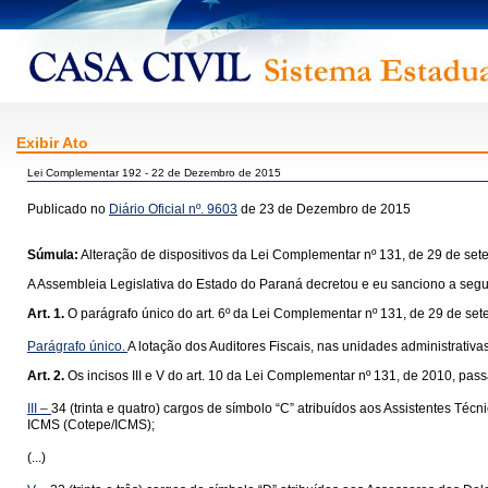
Exibir Ato
Lei Complementar 192 - 22 de Dezembro de 2015
Publicado no
Diário Oficial nº. 9603
de 23 de Dezembro de 2015
Súmula:
Alteração de dispositivos da Lei Complementar nº 131, de 29 de sete
A Assembleia Legislativa do Estado do Paraná decretou e eu sanciono a segui
Art. 1.
O parágrafo único do art. 6º da Lei Complementar nº 131, de 29 de se
Parágrafo único.
A lotação dos Auditores Fiscais, nas unidades administrati
Art. 2.
Os incisos III e V do art. 10 da Lei Complementar nº 131, de 2010, pas
III –
34 (trinta e quatro) cargos de símbolo “C” atribuídos aos Assistentes 
ICMS (Cotepe/ICMS);
(...)