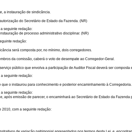
, a instauração de sindicância.
autorização do Secretário de Estado da Fazenda. (NR)
 a seguinte redação:
stauração de processo administrativo disciplinar. (NR)
seguinte redação:
icância será composta por, no mínimo, dois corregedores.
 membros da comissão, caberá o voto de desempate ao Corregedor-Geral.
 serviço público que envolva a participação de Auditor Fiscal deverá ser composta 
 a seguinte redação:
de que o instaurou para conhecimento e posterior encaminhamento à Corregedoria.
 a seguinte redação:
 após emissão de parecer, o encaminhará ao Secretário de Estado da Fazenda par
e 2010, com a seguinte redação:
rativos de variação patrimonial apresentados nos termos desta Lei, e, encontrand