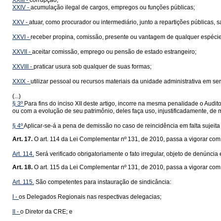
XXIII -
corrupção;
XXIV -
acumulação ilegal de cargos, empregos ou funções públicas;
XXV -
atuar, como procurador ou intermediário, junto a repartições públicas,
XXVI -
receber propina, comissão, presente ou vantagem de qualquer espécie
XXVII -
aceitar comissão, emprego ou pensão de estado estrangeiro;
XXVIII -
praticar usura sob qualquer de suas formas;
XXIX -
utilizar pessoal ou recursos materiais da unidade administrativa em ser
(...)
§ 3º
Para fins do inciso XII deste artigo, incorre na mesma penalidade o Audi
ou com a evolução de seu patrimônio, deles faça uso, injustificadamente, de m
§ 4º
Aplicar-se-á a pena de demissão no caso de reincidência em falta sujeita
Art. 17.
O art. 114 da Lei Complementar nº 131, de 2010, passa a vigorar com
Art. 114.
Será verificado obrigatoriamente o fato irregular, objeto de denúncia
Art. 18.
O art. 115 da Lei Complementar nº 131, de 2010, passa a vigorar com
Art. 115.
São competentes para instauração de sindicância:
I -
os Delegados Regionais nas respectivas delegacias;
II -
o Diretor da CRE; e