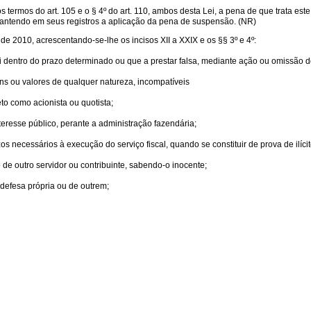
s termos do art. 105 e o § 4º do art. 110, ambos desta Lei, a pena de que trata es
antendo em seus registros a aplicação da pena de suspensão. (NR)
de 2010, acrescentando-se-lhe os incisos XII a XXIX e os §§ 3º e 4º:
Lei dentro do prazo determinado ou que a prestar falsa, mediante ação ou omissão d
bens ou valores de qualquer natureza, incompatíveis
to como acionista ou quotista;
teresse público, perante a administração fazendária;
s necessários à execução do serviço fiscal, quando se constituir de prova de ilícito
 de outro servidor ou contribuinte, sabendo-o inocente;
 defesa própria ou de outrem;