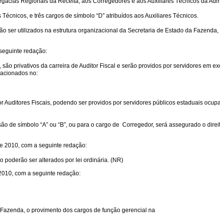
elegacias Regionais da Receita, aos Corregedores e aos Auxiliares Técnicos da Ad
Técnicos, e três cargos de símbolo “D” atribuídos aos Auxiliares Técnicos.
o ser utilizados na estrutura organizacional da Secretaria de Estado da Fazenda, ap
 seguinte redação:
são privativos da carreira de Auditor Fiscal e serão providos por servidores em exe
lacionados no:
por Auditores Fiscais, podendo ser providos por servidores públicos estaduais ocu
 de símbolo “A” ou “B”, ou para o cargo de Corregedor, será assegurado o direito
de 2010, com a seguinte redação:
o poderão ser alterados por lei ordinária. (NR)
 2010, com a seguinte redação:
Fazenda, o provimento dos cargos de função gerencial na