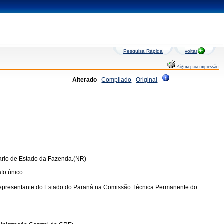
Pesquisa Rápida
voltar
Página para impressão
Alterado
Compilado
Original
tário de Estado da Fazenda.(NR)
fo único:
ao Representante do Estado do Paraná na Comissão Técnica Permanente do