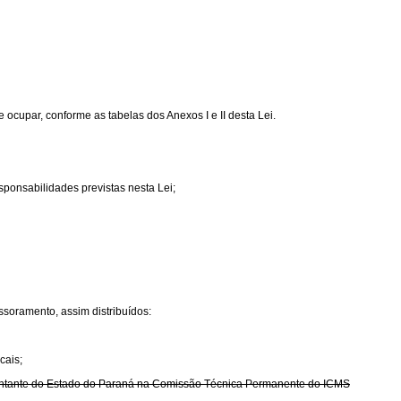
ocupar, conforme as tabelas dos Anexos I e II desta Lei.
sponsabilidades previstas nesta Lei;
ssoramento, assim distribuídos:
cais;
resentante do Estado do Paraná na Comissão Técnica Permanente do ICMS