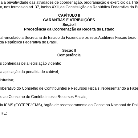
 a privatividade das atividades
de coordenação, programação e exercício da Tribu
o, nos termos do art. 37, inciso XXII, da Constituição da República Federativa do Br
CAPÍTULO II
GARANTIAS E ATRIBUIÇÕES
Seção I
Precedência da Coordenação da Receita do Estado
vinculado à Secretaria de Estado da Fazenda e os seus Auditores Fiscais terão, 
 da República Federativa do Brasil.
Seção II
Competência
 conferidas pela legislação vigente:
r a aplicação da penalidade cabível;
strativa;
iberativo do Conselho de Contribuintes e Recursos Fiscais, representando a Faz
o ao Conselho de Contribuintes e Recursos Fiscais;
do ICMS (COTEPE/ICMS), órgão de assessoramento do Conselho Nacional de Polí
CRE;