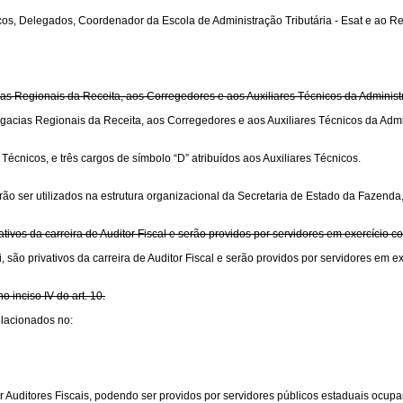
écnicos, Delegados, Coordenador da Escola de Administração Tributária - Esat e 
cias Regionais da Receita, aos Corregedores e aos Auxiliares Técnicos da Adminis
elegacias Regionais da Receita, aos Corregedores e aos Auxiliares Técnicos da Adm
écnicos, e três cargos de símbolo “D” atribuídos aos Auxiliares Técnicos.
o ser utilizados na estrutura organizacional da Secretaria de Estado da Fazenda, a
tivos da carreira de Auditor Fiscal e serão providos por servidores em exercício c
 são privativos da carreira de Auditor Fiscal e serão providos por servidores em ex
inciso IV do art. 10.
elacionados no:
or Auditores Fiscais, podendo ser providos por servidores públicos estaduais ocup