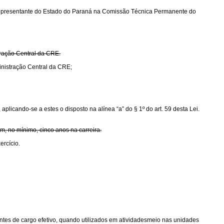
ao Representante do Estado do Paraná na Comissão Técnica Permanente do
tração Central da CRE.
inistração Central da CRE;
plicando-se a estes o disposto na alínea “a” do § 1º do art. 59 desta Lei.
om, no mínimo, cinco anos na carreira.
ercício.
antes de cargo efetivo, quando utilizados em atividadesmeio nas unidades