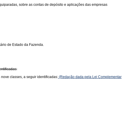
 equiparadas, sobre as contas de depósito e aplicações das empresas
tário de Estado da Fazenda.
ntificadas:
nove classes, a seguir identificadas:
(Redação dada pela Lei Complementar