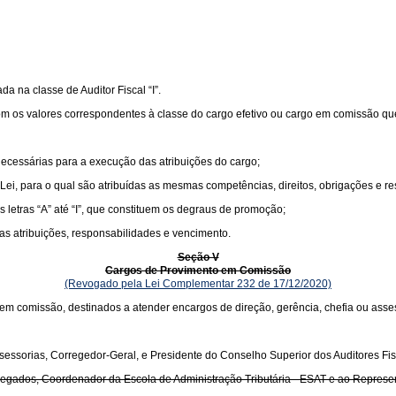
ada na classe de Auditor Fiscal “I”.
om os valores correspondentes à classe do cargo efetivo ou cargo em comissão que 
necessárias para a execução das atribuições do cargo;
 Lei, para o qual são atribuídas as mesmas competências, direitos, obrigações e re
s letras “A” até “I”, que constituem os degraus de promoção;
cas atribuições, responsabilidades e vencimento.
Seção V
Cargos de Provimento em Comissão
(Revogado pela Lei Complementar 232 de 17/12/2020)
em comissão, destinados a atender encargos de direção, gerência, chefia ou asse
sessorias, Corregedor-Geral, e Presidente do Conselho Superior dos Auditores Fis
s, Delegados, Coordenador da Escola de Administração Tributária - ESAT e ao Rep