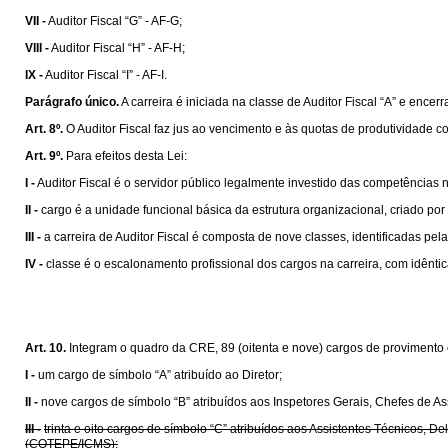
VII -
Auditor Fiscal “G” - AF-G;
VIII -
Auditor Fiscal “H” - AF-H;
IX -
Auditor Fiscal “I” - AF-I.
Parágrafo único.
A carreira é iniciada na classe de Auditor Fiscal “A” e encerr
Art. 8º.
O Auditor Fiscal faz jus ao vencimento e às quotas de produtividade c
Art. 9º.
Para efeitos desta Lei:
I -
Auditor Fiscal é o servidor público legalmente investido das competências 
II -
cargo é a unidade funcional básica da estrutura organizacional, criado por
III -
a carreira de Auditor Fiscal é composta de nove classes, identificadas pela
IV -
classe é o escalonamento profissional dos cargos na carreira, com idênti
Art. 10.
Integram o quadro da CRE, 89 (oitenta e nove) cargos de provimento 
I -
um cargo de símbolo “A” atribuído ao Diretor;
II -
nove cargos de símbolo “B” atribuídos aos Inspetores Gerais, Chefes de As
III -
trinta e oito cargos de símbolo “C” atribuídos aos Assistentes Técnico
(COTEPE/ICMS);