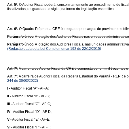
Art. 5º.
O Auditor Fiscal poderá, concomitantemente ao procedimento de fiscal
fiscalizadas, resguardado o sigilo, na forma da legislação específica.
Art. 6º.
O Quadro Próprio da CRE é integrado por cargos de provimento efeti
Parágrafo único.
A lotação dos Auditores Fiscais nas unidades administrativ
Parágrafo único.
A lotação dos Auditores Fiscais, nas unidades administrati
(Redação dada pela Lei Complementar 192 de 22/12/2015)
Art. 7º.
A carreira de Auditor Fiscal da CRE é composta por um mil trezentos e
Art. 7º.
A carreira de Auditor Fiscal da Receita Estadual do Paraná - REPR é c
244 de 30/03/2022)
I -
Auditor Fiscal “A” - AF-A;
II -
Auditor Fiscal “B” - AF-B;
III -
Auditor Fiscal “C” - AF-C;
IV -
Auditor Fiscal “D” - AF-D;
V -
Auditor Fiscal “E” - AF-E;
VI -
Auditor Fiscal “F” - AF-F;