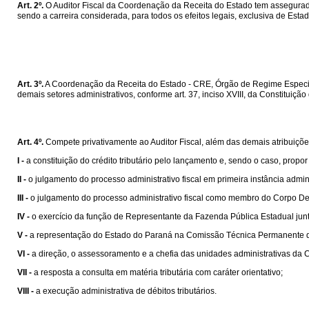
Art. 2º.
O Auditor Fiscal da Coordenação da Receita do Estado tem assegurada
sendo a carreira considerada, para todos os efeitos legais, exclusiva de Estad
Art. 3º.
A Coordenação da Receita do Estado - CRE, Órgão de Regime Especial 
demais setores administrativos, conforme art. 37, inciso XVIII, da Constituição
Art. 4º.
Compete privativamente ao Auditor Fiscal, além das demais atribuições
I -
a constituição do crédito tributário pelo lançamento e, sendo o caso, propo
II -
o julgamento do processo administrativo fiscal em primeira instância admini
III -
o julgamento do processo administrativo fiscal como membro do Corpo Del
IV -
o exercício da função de Representante da Fazenda Pública Estadual junt
V -
a representação do Estado do Paraná na Comissão Técnica Permanente 
VI -
a direção, o assessoramento e a chefia das unidades administrativas da 
VII -
a resposta a consulta em matéria tributária com caráter orientativo;
VIII -
a execução administrativa de débitos tributários.