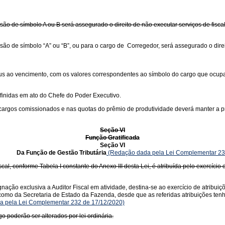
o de símbolo A ou B será assegurado o direito de não executar serviços de fiscal
o de símbolo “A” ou “B”, ou para o cargo de Corregedor, será assegurado o direit
jus ao vencimento, com os valores correspondentes ao símbolo do cargo que ocupam
finidas em ato do Chefe do Poder Executivo.
 cargos comissionados e nas quotas do prêmio de produtividade deverá manter a pr
Seção VI
Função Gratificada
Seção VI
 de Gestão Tributária
(Redação dada pela Lei Complementar 23
scal, conforme Tabela I constante do Anexo III desta Lei, é atribuída pelo exercíc
ação exclusiva a Auditor Fiscal em atividade, destina-se ao exercício de atribui
como da Secretaria de Estado da Fazenda, desde que as referidas atribuições ten
 pela Lei Complementar 232 de 17/12/2020)
go poderão ser alterados por lei ordinária.