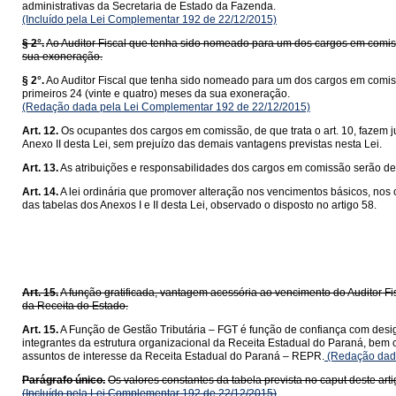
administrativas da Secretaria de Estado da Fazenda.
(Incluído pela Lei Complementar 192 de 22/12/2015)
§ 2°.
Ao Auditor Fiscal que tenha sido nomeado para um dos cargos em comissã
sua exoneração.
§ 2°.
Ao Auditor Fiscal que tenha sido nomeado para um dos cargos em comissã
primeiros 24 (vinte e quatro) meses da sua exoneração.
(Redação dada pela Lei Complementar 192 de 22/12/2015)
Art. 12.
Os ocupantes dos cargos em comissão, de que trata o art. 10, fazem 
Anexo II desta Lei, sem prejuízo das demais vantagens previstas nesta Lei.
Art. 13.
As atribuições e responsabilidades dos cargos em comissão serão de
Art. 14.
A lei ordinária que promover alteração nos vencimentos básicos, nos
das tabelas dos Anexos I e II desta Lei, observado o disposto no artigo 58.
Da Função
Art. 15.
A função gratificada, vantagem acessória ao vencimento do Auditor Fi
da Receita do Estado.
Art. 15.
A Função de Gestão Tributária – FGT é função de confiança com design
integrantes da estrutura organizacional da Receita Estadual do Paraná, bem 
assuntos de interesse da Receita Estadual do Paraná – REPR.
(Redação dada
Parágrafo único.
Os valores constantes da tabela prevista no caput deste arti
(Incluído pela Lei Complementar 192 de 22/12/2015)