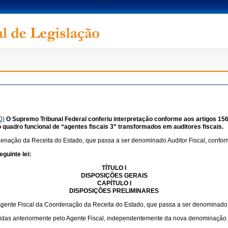
0)
O Supremo Tribunal Federal conferiu interpretação conforme aos artigos 156, I, II
uadro funcional de “agentes fiscais 3” transformados em auditores fiscais.
denação da Receita do Estado, que passa a ser denominado Auditor Fiscal, conform
guinte lei:
TÍTULO I
DISPOSIÇÕES GERAIS
CAPÍTULO I
DISPOSIÇÕES PRELIMINARES
Agente Fiscal da Coordenação da Receita do Estado, que passa a ser denominado A
cidas anteriormente pelo Agente Fiscal, independentemente da nova denominação do