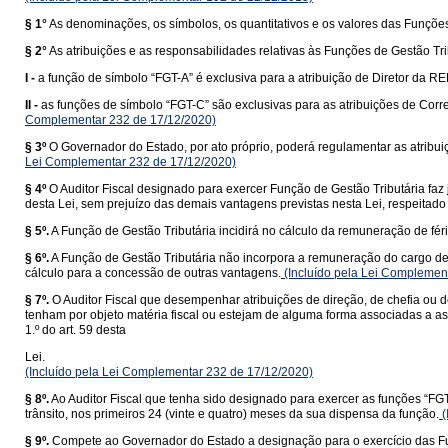
§ 1°
As denominações, os símbolos, os quantitativos e os valores das Funções 
§ 2°
As atribuições e as responsabilidades relativas às Funções de Gestão 
I -
a função de símbolo “FGT-A” é exclusiva para a atribuição de Diretor da R
II -
as funções de símbolo “FGT-C” são exclusivas para as atribuições de Cor
Complementar 232 de 17/12/2020)
§ 3º
O Governador do Estado, por ato próprio, poderá regulamentar as atribuiç
Lei Complementar 232 de 17/12/2020)
§ 4º
O Auditor Fiscal designado para exercer Função de Gestão Tributária faz
desta Lei, sem prejuízo das demais vantagens previstas nesta Lei, respeitado o
§ 5º.
A Função de Gestão Tributária incidirá no cálculo da remuneração de féria
§ 6º.
A Função de Gestão Tributária não incorpora a remuneração do cargo de 
cálculo para a concessão de outras vantagens.
(Incluído pela Lei Complemen
§ 7º.
O Auditor Fiscal que desempenhar atribuições de direção, de chefia ou 
tenham por objeto matéria fiscal ou estejam de alguma forma associadas a as
1.º do art. 59 desta
Lei.
(Incluído pela Lei Complementar 232 de 17/12/2020)
§ 8º.
Ao Auditor Fiscal que tenha sido designado para exercer as funções “FGT
trânsito, nos primeiros 24 (vinte e quatro) meses da sua dispensa da função.
(
§ 9º.
Compete ao Governador do Estado a designação para o exercício das Fun