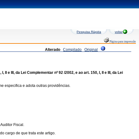
Pesquisa Rápida
voltar
Página para impressão
Alterado
Compilado
Original
 e III, da Lei Complementar nº 92 /2002, e ao art. 150, I, II e III, da Lei
e especifica e adota outras providências.
uditor Fiscal.
 cargo de que trata este artigo.