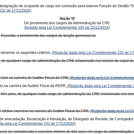
signação de ocupante de cargo em comissão para exercer Função de Gestão Tributá
 232 de 17/12/2020)
Seção VI
Do provimento dos cargos da Administração da CRE
(Incluído pela Lei Complementar 192 de 22/12/2015)
 Fazenda, o provimento dos cargos de função gerencial na
bservar os seguintes critérios:
(Redação dada pela Lei Complementar 232 de 17
os, de qualquer cargo de administração da CRE relacionado nos incisos do caput d
cício na carreira de Auditor Fiscal da CRE;
(Redação dada pela Lei Complementar
io na carreira de Auditor Fiscal da REPR;
(Redação dada pela Lei Complementar 2
, três anos, de qualquer outro cargo de administração da CRE relacionado nos inc
efetivo exercício na carreira de Auditor Fiscal da CRE.
(Redação dada pela Lei C
 de arrecadação, fiscalização e tributação, de Delegado da Receita, de Corregedor 
a pela Lei Complementar 232 de 17/12/2020)
verá ser considerado o exercício mínimo de três anos em cargo da administração da C