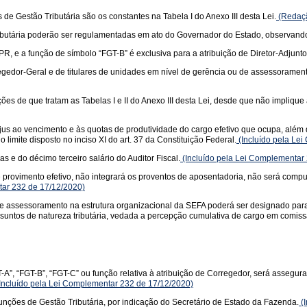
de Gestão Tributária são os constantes na Tabela I do Anexo III desta Lei.
(Redaçã
Tributária poderão ser regulamentadas em ato do Governador do Estado, observand
EPR, e a função de símbolo “FGT-B” é exclusiva para a atribuição de Diretor-Adjun
regedor-Geral e de titulares de unidades em nível de gerência ou de assessoramen
ões de que tratam as Tabelas I e II do Anexo III desta Lei, desde que não implique
 jus ao vencimento e às quotas de produtividade do cargo efetivo que ocupa, além
 limite disposto no inciso XI do art. 37 da Constituição Federal.
(Incluído pela Le
s e do décimo terceiro salário do Auditor Fiscal.
(Incluído pela Lei Complementar
provimento efetivo, não integrará os proventos de aposentadoria, não será compu
tar 232 de 17/12/2020)
de assessoramento na estrutura organizacional da SEFA poderá ser designado para
suntos de natureza tributária, vedada a percepção cumulativa de cargo em comissão
-A”, “FGT-B”, “FGT-C” ou função relativa à atribuição de Corregedor, será assegura
Incluído pela Lei Complementar 232 de 17/12/2020)
ções de Gestão Tributária, por indicação do Secretário de Estado da Fazenda.
(I