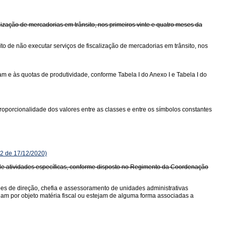
ização de mercadorias em trânsito, nos primeiros vinte e quatro meses da
o de não executar serviços de fiscalização de mercadorias em trânsito, nos
 e às quotas de produtividade, conforme Tabela I do Anexo I e Tabela I do
oporcionalidade dos valores entre as classes e entre os símbolos constantes
2 de 17/12/2020)
io de atividades específicas, conforme disposto no Regimento da Coordenação
ções de direção, chefia e assessoramento de unidades administrativas
ham por objeto matéria fiscal ou estejam de alguma forma associadas a