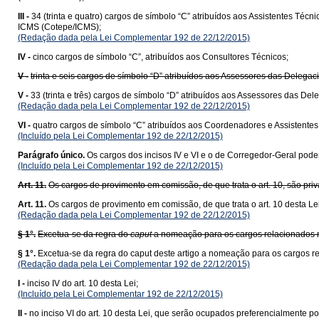
III -
34 (trinta e quatro) cargos de símbolo “C” atribuídos aos Assistentes T
ICMS (Cotepe/ICMS);
(Redação dada pela Lei Complementar 192 de 22/12/2015)
IV -
cinco cargos de símbolo “C”, atribuídos aos Consultores Técnicos;
V -
trinta e seis cargos de símbolo “D” atribuídos aos Assessores das Delega
V -
33 (trinta e três) cargos de símbolo “D” atribuídos aos Assessores das D
(Redação dada pela Lei Complementar 192 de 22/12/2015)
VI -
quatro cargos de símbolo “C” atribuídos aos Coordenadores e Assistentes T
(Incluído pela Lei Complementar 192 de 22/12/2015)
Parágrafo único.
Os cargos dos incisos IV e VI e o de Corregedor-Geral poderã
(Incluído pela Lei Complementar 192 de 22/12/2015)
Art. 11.
Os cargos de provimento em comissão, de que trata o art. 10, são priva
Art. 11.
Os cargos de provimento em comissão, de que trata o art. 10 desta Lei,
(Redação dada pela Lei Complementar 192 de 22/12/2015)
§ 1°.
Excetua-se da regra do
caput
a nomeação para os cargos relacionados no 
§ 1°.
Excetua-se da regra do caput deste artigo a nomeação para os cargos r
(Redação dada pela Lei Complementar 192 de 22/12/2015)
I -
inciso IV do art. 10 desta Lei;
(Incluído pela Lei Complementar 192 de 22/12/2015)
II -
no inciso VI do art. 10 desta Lei, que serão ocupados preferencialmente p