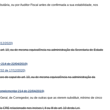
ria, ou por Auditor Fiscal antes de confirmada a sua estabilidade, nos
/12/2020)
o art. 10, ou de mesma equivalência na administração da Secretaria de Estado
 214 de 22/04/2019)
32 de 17/12/2020)
isos do caput do art. 10, ou de mesma equivalência na administração da
omplementar 214 de 22/04/2019)
Geral, de Corregedor, ou de outras que as vierem substituir, mínimo de cinco
RE relacionado nos incisos I, II ou III do art. 10 desta Lei.