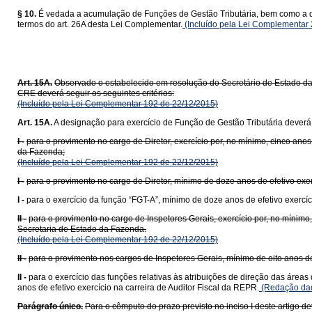
§ 10.
É vedada a acumulação de Funções de Gestão Tributária, bem como a de
termos do art. 26A desta Lei Complementar.
(Incluído pela Lei Complementar
Art. 15A.
Observado o estabelecido em resolução do Secretário de Estado da
CRE deverá seguir os seguintes critérios:
(Incluído pela Lei Complementar 192 de 22/12/2015)
Art. 15A.
A designação para exercício de Função de Gestão Tributária deverá o
I -
para o provimento no cargo de Diretor, exercício por, no mínimo, cinco an
da Fazenda;
(Incluído pela Lei Complementar 192 de 22/12/2015)
I -
para o provimento no cargo de Diretor, mínimo de doze anos de efetivo exer
I -
para o exercício da função “FGT-A”, mínimo de doze anos de efetivo exercíc
II -
para o provimento no cargo de Inspetores Gerais, exercício por, no mínimo
Secretaria de Estado da Fazenda.
(Incluído pela Lei Complementar 192 de 22/12/2015)
II -
para o provimento nos cargos de Inspetores Gerais, mínimo de oito anos de 
II -
para o exercício das funções relativas às atribuições de direção das áreas
anos de efetivo exercício na carreira de Auditor Fiscal da REPR.
(Redação dad
Parágrafo único.
Para o cômputo do prazo previsto no inciso I deste artigo de