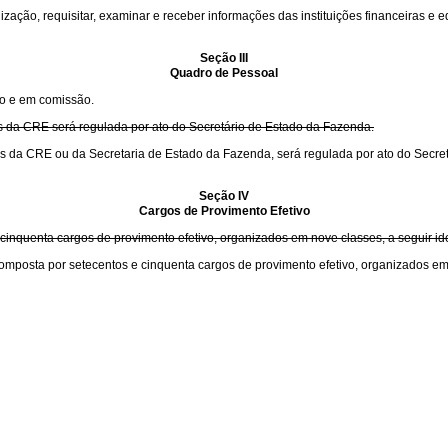
ização, requisitar, examinar e receber informações das instituições financeiras e
Seção III
Quadro de Pessoal
vo e em comissão.
as da CRE será regulada por ato do Secretário de Estado da Fazenda.
vas da CRE ou da Secretaria de Estado da Fazenda, será regulada por ato do Secre
Seção IV
Cargos de Provimento Efetivo
 cinquenta cargos de provimento efetivo, organizados em nove classes, a seguir ide
omposta por setecentos e cinquenta cargos de provimento efetivo, organizados em 