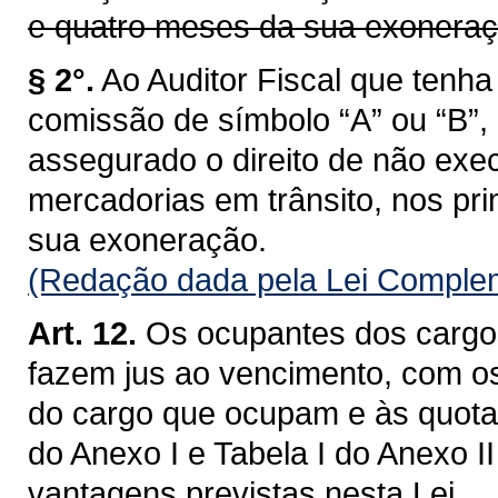
e quatro meses da sua exoneraç
§ 2°.
Ao Auditor Fiscal que ten
comissão de símbolo “A” ou “B”,
assegurado o direito de não exec
mercadorias em trânsito, nos pri
sua exoneração.
(Redação dada pela Lei Complem
Art. 12.
Os ocupantes dos cargos
fazem jus ao vencimento, com o
do cargo que ocupam e às quotas
do Anexo I e Tabela I do Anexo I
vantagens previstas nesta Lei.