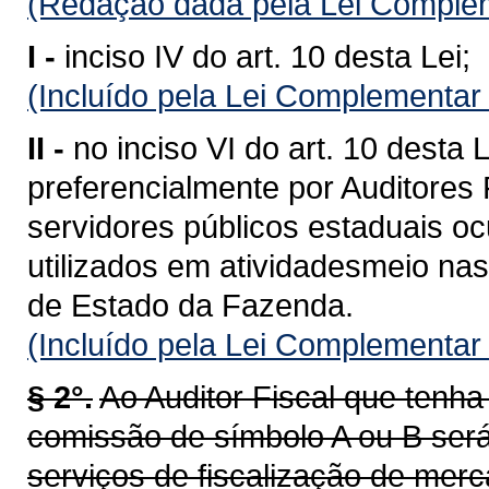
(Redação dada pela Lei Complem
I -
inciso IV do art. 10 desta Lei;
(Incluído pela Lei Complementar
II -
no inciso VI do art. 10 desta
preferencialmente por Auditores 
servidores públicos estaduais o
utilizados em atividadesmeio nas
de Estado da Fazenda.
(Incluído pela Lei Complementar
§ 2°.
Ao Auditor Fiscal que ten
comissão de símbolo A ou B será
serviços de fiscalização de merc