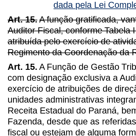
dada pela Lei Compl
Art. 15.
A função gratificada, v
Auditor Fiscal, conforme Tabela I
atribuída pelo exercício de ativ
Regimento da Coordenação da R
Art. 15.
A Função de Gestão Trib
com designação exclusiva a Audit
exercício de atribuições de dire
unidades administrativas integra
Receita Estadual do Paraná, be
Fazenda, desde que as referidas
fiscal ou estejam de alguma for