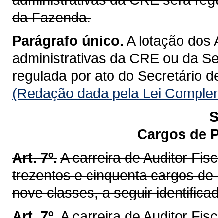
da Fazenda.
Parágrafo único.
A lotação dos 
administrativas da CRE ou da Se
regulada por ato do Secretário 
(Redação dada pela Lei Complem
S
Cargos de P
Art. 7º.
A carreira de Auditor Fi
trezentos e cinquenta cargos de
nove classes, a seguir identifica
Art. 7º.
A carreira de Auditor Fis