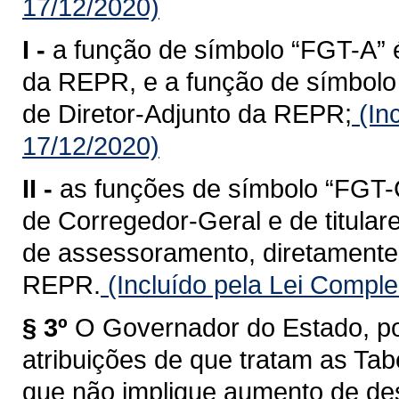
17/12/2020)
I -
a função de símbolo “FGT-A” é
da REPR, e a função de símbolo 
de Diretor-Adjunto da REPR;
(In
17/12/2020)
II -
as funções de símbolo “FGT-C
de Corregedor-Geral e de titular
de assessoramento, diretamente 
REPR.
(Incluído pela Lei Compl
§ 3º
O Governador do Estado, po
atribuições de que tratam as Tabe
que não implique aumento de des