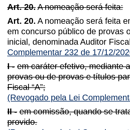
Art. 20.
A nomeação será feita:
Art. 20.
A nomeação será feita e
em concurso público de provas ou
inicial, denominada Auditor Fiscal
Complementar 232 de 17/12/202
I -
em caráter efetivo, mediante
provas ou de provas e títulos par
Fiscal “A”;
(Revogado pela Lei Complementa
II -
em comissão, quando se trat
provido.