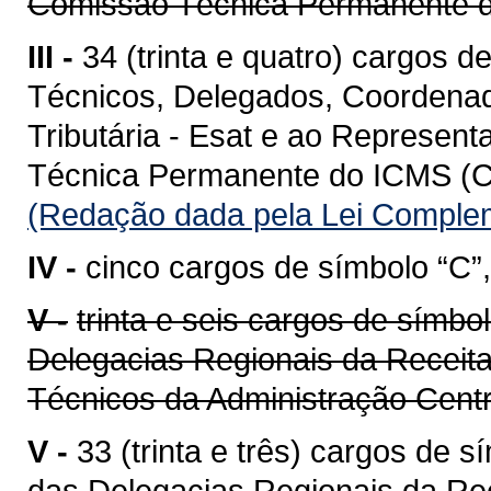
Comissão Técnica Permanente
III -
34 (trinta e quatro) cargos d
Técnicos, Delegados, Coordenad
Tributária - Esat e ao Represen
Técnica Permanente do ICMS (C
(Redação dada pela Lei Complem
IV -
cinco cargos de símbolo “C”,
V -
trinta e seis cargos de símbo
Delegacias Regionais da Receita
Técnicos da Administração Cent
V -
33 (trinta e três) cargos de 
das Delegacias Regionais da Re