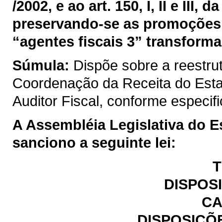
/2002, e ao art. 150, I, II e III
preservando-se as promoções 
“agentes fiscais 3” transforma
Súmula:
Dispõe sobre a reestru
Coordenação da Receita do Est
Auditor Fiscal, conforme especif
A Assembléia Legislativa do E
sanciono a seguinte lei:
T
DISPOS
CA
DISPOSIÇÕ