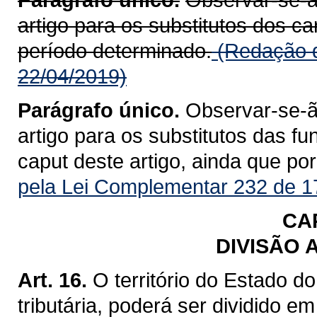
artigo para os substitutos dos c
período determinado.
(Redação d
22/04/2019)
Parágrafo único.
Observar-se-ão
artigo para os substitutos das fu
caput deste artigo, ainda que po
pela Lei Complementar 232 de 1
CAP
DIVISÃO 
Art. 16.
O território do Estado d
tributária, poderá ser dividido em