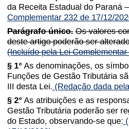
da Receita Estadual do Paraná 
Complementar 232 de 17/12/202
Parágrafo único.
Os valores con
deste artigo poderão ser alterados
(Incluído pela Lei Complementar
§ 1°
As denominações, os símbolo
Funções de Gestão Tributária sã
III desta Lei.
(Redação dada pela
§ 2°
As atribuições e as respons
Gestão Tributária poderão ser 
do Estado, observando-se que:
(