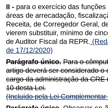
II -
para o exercício das funções 
áreas de arrecadação, fiscalizaç
Receita, de Corregedor Geral, d
vierem substituir, mínimo de cinc
de Auditor Fiscal da REPR.
(Reda
de 17/12/2020)
Parágrafo único.
Para o cômputo
artigo deverá ser considerado o
cargo da administração da CRE rel
10 desta Lei.
(Incluído pela Lei Complementar
Parágrafo único.
Observar-se-ão