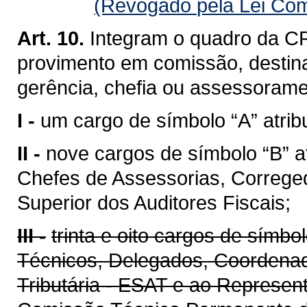
(Revogado pela Lei Com
Art. 10.
Integram o quadro da CR
provimento em comissão, destin
gerência, chefia ou assessoramen
I -
um cargo de símbolo “A” atribu
II -
nove cargos de símbolo “B” a
Chefes de Assessorias, Correge
Superior dos Auditores Fiscais;
III -
trinta e oito cargos de símbo
Técnicos, Delegados, Coordenad
Tributária - ESAT e ao Represen