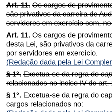
Art. 11.
Os cargos de provimento 
são privativos da carreira de Aud
servidores em exercício com, no 
Art. 11.
Os cargos de provimento
desta Lei, são privativos da carr
por servidores em exercício.
(Redação dada pela Lei Complem
§ 1°.
Excetua-se da regra do
cap
relacionados no inciso IV do art. 
§ 1°.
Excetua-se da regra do cap
cargos relacionados no: