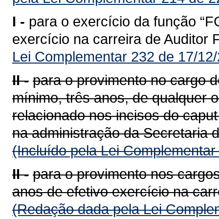
I -
para o exercício da função “F
exercício na carreira de Auditor
Lei Complementar 232 de 17/12/
II -
para o provimento no cargo de
mínimo, três anos, de qualquer 
relacionado nos incisos do caput
na administração da Secretaria 
(Incluído pela Lei Complementar
II -
para o provimento nos cargos
anos de efetivo exercício na carr
(Redação dada pela Lei Complem