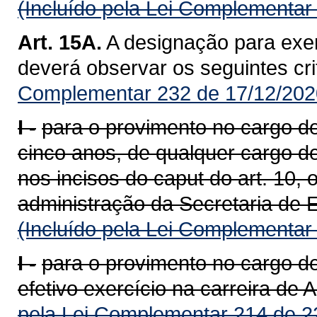
(Incluído pela Lei Complementar
Art. 15A.
A designação para exer
deverá observar os seguintes cri
Complementar 232 de 17/12/202
I -
para o provimento no cargo de 
cinco anos, de qualquer cargo d
nos incisos do caput do art. 10,
administração da Secretaria de 
(Incluído pela Lei Complementar
I -
para o provimento no cargo d
efetivo exercício na carreira de 
pela Lei Complementar 214 de 2