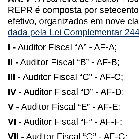
REPR é composta por setecentos
efetivo, organizados em nove clas
dada pela Lei Complementar 244
I -
Auditor Fiscal “A” - AF-A;
II -
Auditor Fiscal “B” - AF-B;
III -
Auditor Fiscal “C” - AF-C;
IV -
Auditor Fiscal “D” - AF-D;
V -
Auditor Fiscal “E” - AF-E;
VI -
Auditor Fiscal “F” - AF-F;
VII -
Auditor Fiscal “G” - AF-G;