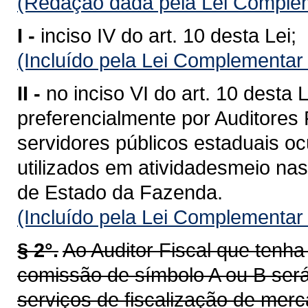
(Redação dada pela Lei Complem
I -
inciso IV do art. 10 desta Lei;
(Incluído pela Lei Complementar
II -
no inciso VI do art. 10 desta
preferencialmente por Auditores 
servidores públicos estaduais o
utilizados em atividadesmeio nas
de Estado da Fazenda.
(Incluído pela Lei Complementar
§ 2°.
Ao Auditor Fiscal que ten
comissão de símbolo A ou B será
serviços de fiscalização de merc