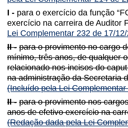
I -
para o exercício da função “F
exercício na carreira de Auditor
Lei Complementar 232 de 17/12/
II -
para o provimento no cargo de
mínimo, três anos, de qualquer 
relacionado nos incisos do caput
na administração da Secretaria 
(Incluído pela Lei Complementar
II -
para o provimento nos cargos
anos de efetivo exercício na carr
(Redação dada pela Lei Complem