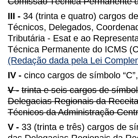
Comissão Técnica Permanente
III -
34 (trinta e quatro) cargos d
Técnicos, Delegados, Coordenad
Tributária - Esat e ao Represen
Técnica Permanente do ICMS (C
(Redação dada pela Lei Complem
IV -
cinco cargos de símbolo “C”,
V -
trinta e seis cargos de símbo
Delegacias Regionais da Receita
Técnicos da Administração Cent
V -
33 (trinta e três) cargos de 
das Delegacias Regionais da Re