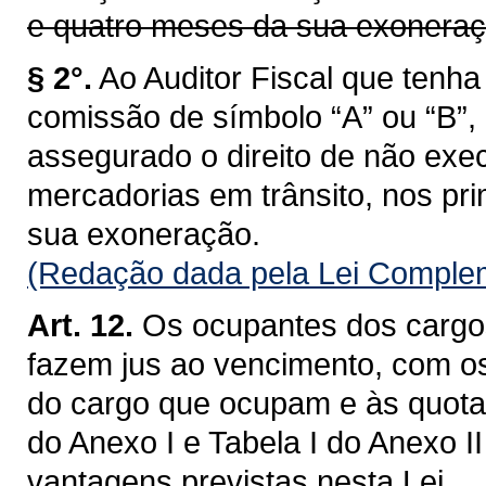
e quatro meses da sua exoneraç
§ 2°.
Ao Auditor Fiscal que ten
comissão de símbolo “A” ou “B”,
assegurado o direito de não exec
mercadorias em trânsito, nos pri
sua exoneração.
(Redação dada pela Lei Complem
Art. 12.
Os ocupantes dos cargos
fazem jus ao vencimento, com o
do cargo que ocupam e às quotas
do Anexo I e Tabela I do Anexo I
vantagens previstas nesta Lei.