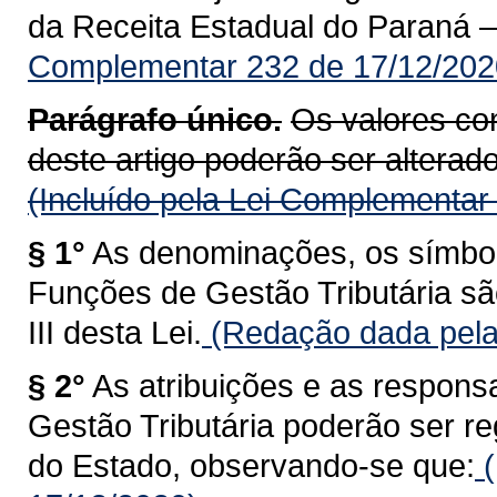
da Receita Estadual do Paraná 
Complementar 232 de 17/12/202
Parágrafo único.
Os valores con
deste artigo poderão ser alterados
(Incluído pela Lei Complementar
§ 1°
As denominações, os símbolo
Funções de Gestão Tributária sã
III desta Lei.
(Redação dada pela
§ 2°
As atribuições e as respons
Gestão Tributária poderão ser 
do Estado, observando-se que:
(