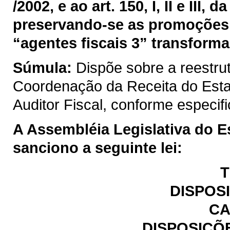
/2002, e ao art. 150, I, II e III
preservando-se as promoções 
“agentes fiscais 3” transforma
Súmula:
Dispõe sobre a reestru
Coordenação da Receita do Est
Auditor Fiscal, conforme especif
A Assembléia Legislativa do E
sanciono a seguinte lei:
T
DISPOS
CA
DISPOSIÇÕ