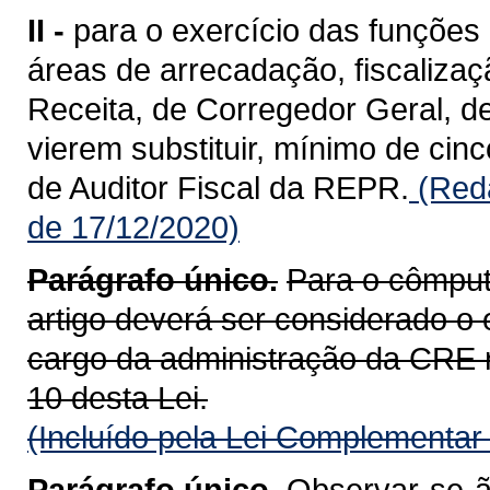
II -
para o exercício das funções 
áreas de arrecadação, fiscalizaç
Receita, de Corregedor Geral, d
vierem substituir, mínimo de cinc
de Auditor Fiscal da REPR.
(Reda
de 17/12/2020)
Parágrafo único.
Para o cômputo
artigo deverá ser considerado o
cargo da administração da CRE rel
10 desta Lei.
(Incluído pela Lei Complementar
Parágrafo único.
Observar-se-ão