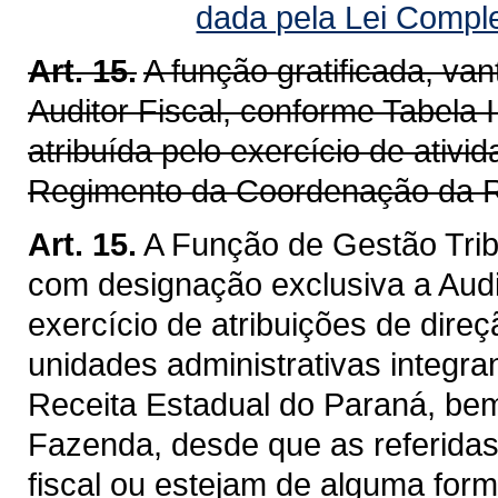
dada pela Lei Compl
Art. 15.
A função gratificada, v
Auditor Fiscal, conforme Tabela I
atribuída pelo exercício de ativ
Regimento da Coordenação da R
Art. 15.
A Função de Gestão Trib
com designação exclusiva a Audit
exercício de atribuições de dire
unidades administrativas integra
Receita Estadual do Paraná, be
Fazenda, desde que as referidas
fiscal ou estejam de alguma for