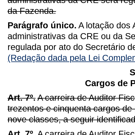
da Fazenda.
Parágrafo único.
A lotação dos 
administrativas da CRE ou da Se
regulada por ato do Secretário 
(Redação dada pela Lei Complem
S
Cargos de P
Art. 7º.
A carreira de Auditor Fi
trezentos e cinquenta cargos de
nove classes, a seguir identifica
Art. 7º.
A carreira de Auditor Fis