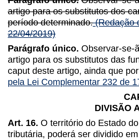
artigo para os substitutos dos c
período determinado.
(Redação d
22/04/2019)
Parágrafo único.
Observar-se-ão
artigo para os substitutos das fu
caput deste artigo, ainda que po
pela Lei Complementar 232 de 1
CAP
DIVISÃO 
Art. 16.
O território do Estado d
tributária, poderá ser dividido em