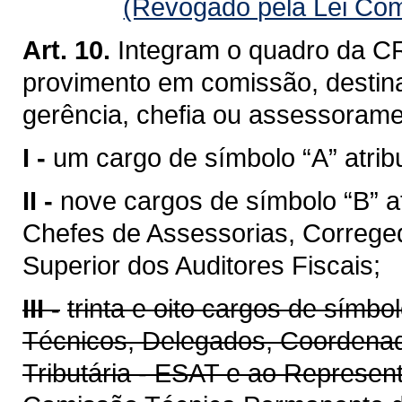
(Revogado pela Lei Com
Art. 10.
Integram o quadro da CR
provimento em comissão, destin
gerência, chefia ou assessoramen
I -
um cargo de símbolo “A” atribu
II -
nove cargos de símbolo “B” a
Chefes de Assessorias, Correge
Superior dos Auditores Fiscais;
III -
trinta e oito cargos de símbo
Técnicos, Delegados, Coordenad
Tributária - ESAT e ao Represen