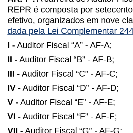
REPR é composta por setecentos
efetivo, organizados em nove clas
dada pela Lei Complementar 244
I -
Auditor Fiscal “A” - AF-A;
II -
Auditor Fiscal “B” - AF-B;
III -
Auditor Fiscal “C” - AF-C;
IV -
Auditor Fiscal “D” - AF-D;
V -
Auditor Fiscal “E” - AF-E;
VI -
Auditor Fiscal “F” - AF-F;
VII -
Auditor Fiscal “G” - AF-G;