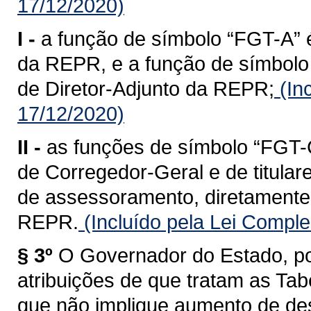
17/12/2020)
I -
a função de símbolo “FGT-A” é
da REPR, e a função de símbolo 
de Diretor-Adjunto da REPR;
(In
17/12/2020)
II -
as funções de símbolo “FGT-C
de Corregedor-Geral e de titular
de assessoramento, diretamente 
REPR.
(Incluído pela Lei Compl
§ 3º
O Governador do Estado, po
atribuições de que tratam as Tabe
que não implique aumento de des