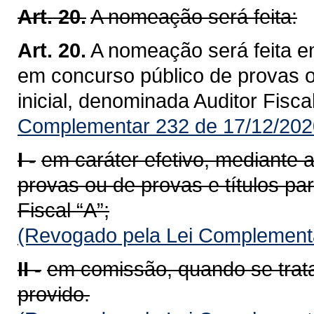
Art. 20.
A nomeação será feita:
Art. 20.
A nomeação será feita e
em concurso público de provas ou
inicial, denominada Auditor Fiscal
Complementar 232 de 17/12/202
I -
em caráter efetivo, mediante
provas ou de provas e títulos par
Fiscal “A”;
(Revogado pela Lei Complementa
II -
em comissão, quando se trat
provido.