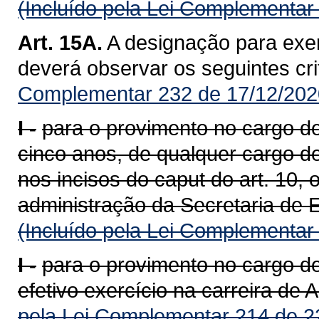
(Incluído pela Lei Complementar
Art. 15A.
A designação para exer
deverá observar os seguintes cri
Complementar 232 de 17/12/202
I -
para o provimento no cargo de 
cinco anos, de qualquer cargo d
nos incisos do caput do art. 10,
administração da Secretaria de 
(Incluído pela Lei Complementar
I -
para o provimento no cargo d
efetivo exercício na carreira de 
pela Lei Complementar 214 de 2