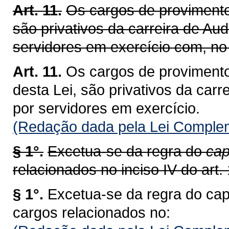
Art. 11.
Os cargos de provimento 
são privativos da carreira de Aud
servidores em exercício com, no 
Art. 11.
Os cargos de provimento
desta Lei, são privativos da carr
por servidores em exercício.
(Redação dada pela Lei Complem
§ 1°.
Excetua-se da regra do
cap
relacionados no inciso IV do art. 
§ 1°.
Excetua-se da regra do cap
cargos relacionados no: