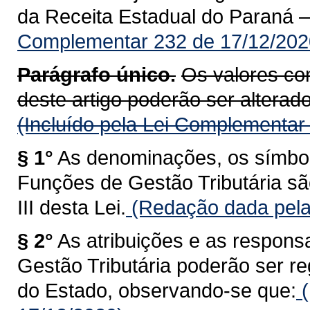
da Receita Estadual do Paraná 
Complementar 232 de 17/12/202
Parágrafo único.
Os valores con
deste artigo poderão ser alterados
(Incluído pela Lei Complementar
§ 1°
As denominações, os símbolo
Funções de Gestão Tributária sã
III desta Lei.
(Redação dada pela
§ 2°
As atribuições e as respons
Gestão Tributária poderão ser 
do Estado, observando-se que:
(