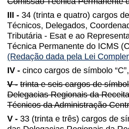
Comissão Técnica Permanente
III -
34 (trinta e quatro) cargos d
Técnicos, Delegados, Coordenad
Tributária - Esat e ao Represen
Técnica Permanente do ICMS (C
(Redação dada pela Lei Complem
IV -
cinco cargos de símbolo “C”,
V -
trinta e seis cargos de símbo
Delegacias Regionais da Receita
Técnicos da Administração Cent
V -
33 (trinta e três) cargos de 
das Delegacias Regionais da Re