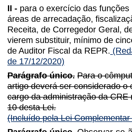
II -
para o exercício das funções 
áreas de arrecadação, fiscalizaç
Receita, de Corregedor Geral, d
vierem substituir, mínimo de cinc
de Auditor Fiscal da REPR.
(Reda
de 17/12/2020)
Parágrafo único.
Para o cômputo
artigo deverá ser considerado o
cargo da administração da CRE rel
10 desta Lei.
(Incluído pela Lei Complementar
Parágrafo único.
Observar-se-ão