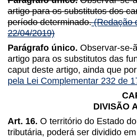
artigo para os substitutos dos c
período determinado.
(Redação d
22/04/2019)
Parágrafo único.
Observar-se-ão
artigo para os substitutos das fu
caput deste artigo, ainda que po
pela Lei Complementar 232 de 1
CAP
DIVISÃO 
Art. 16.
O território do Estado d
tributária, poderá ser dividido em