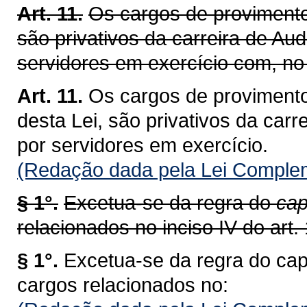
Art. 11.
Os cargos de provimento 
são privativos da carreira de Aud
servidores em exercício com, no 
Art. 11.
Os cargos de provimento
desta Lei, são privativos da carr
por servidores em exercício.
(Redação dada pela Lei Complem
§ 1°.
Excetua-se da regra do
cap
relacionados no inciso IV do art. 
§ 1°.
Excetua-se da regra do cap
cargos relacionados no: