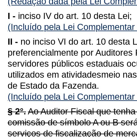
(Redação dada pela Lei Complem
I -
inciso IV do art. 10 desta Lei;
(Incluído pela Lei Complementar
II -
no inciso VI do art. 10 desta
preferencialmente por Auditores 
servidores públicos estaduais o
utilizados em atividadesmeio nas
de Estado da Fazenda.
(Incluído pela Lei Complementar
§ 2°.
Ao Auditor Fiscal que ten
comissão de símbolo A ou B será
serviços de fiscalização de merc