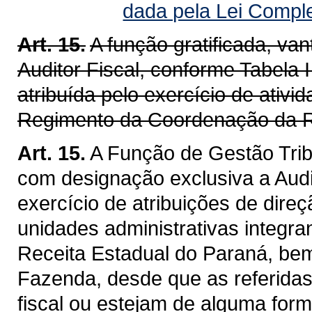
dada pela Lei Compl
Art. 15.
A função gratificada, v
Auditor Fiscal, conforme Tabela I
atribuída pelo exercício de ativ
Regimento da Coordenação da R
Art. 15.
A Função de Gestão Trib
com designação exclusiva a Audit
exercício de atribuições de dire
unidades administrativas integra
Receita Estadual do Paraná, be
Fazenda, desde que as referidas
fiscal ou estejam de alguma for