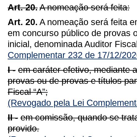
Art. 20.
A nomeação será feita:
Art. 20.
A nomeação será feita e
em concurso público de provas ou
inicial, denominada Auditor Fiscal
Complementar 232 de 17/12/202
I -
em caráter efetivo, mediante
provas ou de provas e títulos par
Fiscal “A”;
(Revogado pela Lei Complementa
II -
em comissão, quando se trat
provido.