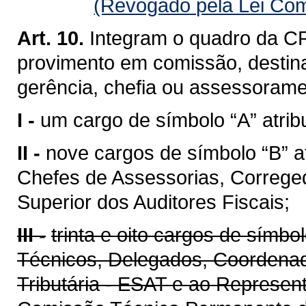
(Revogado pela Lei Com
Art. 10.
Integram o quadro da CR
provimento em comissão, destin
gerência, chefia ou assessoramen
I -
um cargo de símbolo “A” atribu
II -
nove cargos de símbolo “B” a
Chefes de Assessorias, Correge
Superior dos Auditores Fiscais;
III -
trinta e oito cargos de símbo
Técnicos, Delegados, Coordenad
Tributária - ESAT e ao Represen