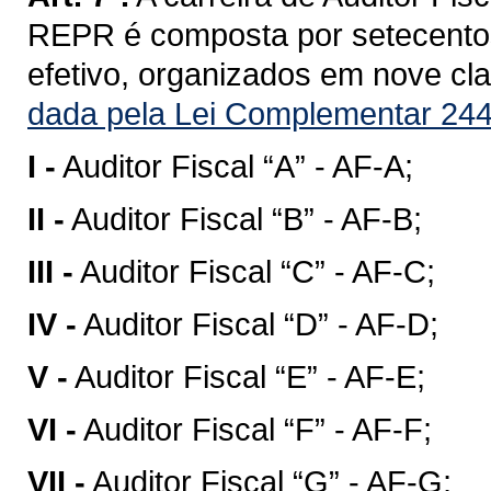
REPR é composta por setecentos
efetivo, organizados em nove clas
dada pela Lei Complementar 244
I -
Auditor Fiscal “A” - AF-A;
II -
Auditor Fiscal “B” - AF-B;
III -
Auditor Fiscal “C” - AF-C;
IV -
Auditor Fiscal “D” - AF-D;
V -
Auditor Fiscal “E” - AF-E;
VI -
Auditor Fiscal “F” - AF-F;
VII -
Auditor Fiscal “G” - AF-G;