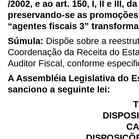
/2002, e ao art. 150, I, II e III
preservando-se as promoções 
“agentes fiscais 3” transforma
Súmula:
Dispõe sobre a reestru
Coordenação da Receita do Est
Auditor Fiscal, conforme especif
A Assembléia Legislativa do E
sanciono a seguinte lei:
T
DISPOS
CA
DISPOSIÇÕ