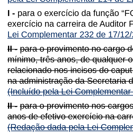
I -
para o exercício da função “F
exercício na carreira de Auditor
Lei Complementar 232 de 17/12/
II -
para o provimento no cargo de
mínimo, três anos, de qualquer 
relacionado nos incisos do caput
na administração da Secretaria 
(Incluído pela Lei Complementar
II -
para o provimento nos cargos
anos de efetivo exercício na carr
(Redação dada pela Lei Complem