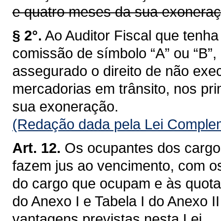
e quatro meses da sua exoneraç
§ 2°.
Ao Auditor Fiscal que ten
comissão de símbolo “A” ou “B”,
assegurado o direito de não exec
mercadorias em trânsito, nos pri
sua exoneração.
(Redação dada pela Lei Complem
Art. 12.
Os ocupantes dos cargos
fazem jus ao vencimento, com o
do cargo que ocupam e às quotas
do Anexo I e Tabela I do Anexo I
vantagens previstas nesta Lei.