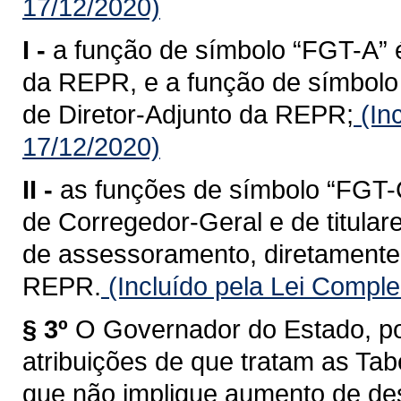
17/12/2020)
I -
a função de símbolo “FGT-A” é
da REPR, e a função de símbolo 
de Diretor-Adjunto da REPR;
(In
17/12/2020)
II -
as funções de símbolo “FGT-C
de Corregedor-Geral e de titular
de assessoramento, diretamente 
REPR.
(Incluído pela Lei Compl
§ 3º
O Governador do Estado, po
atribuições de que tratam as Tabe
que não implique aumento de des