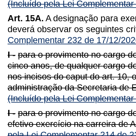
(Incluído pela Lei Complementar
Art. 15A.
A designação para exer
deverá observar os seguintes cri
Complementar 232 de 17/12/202
I -
para o provimento no cargo de 
cinco anos, de qualquer cargo d
nos incisos do caput do art. 10,
administração da Secretaria de 
(Incluído pela Lei Complementar
I -
para o provimento no cargo d
efetivo exercício na carreira de 
pela Lei Complementar 214 de 2