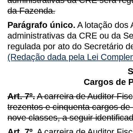
da Fazenda.
Parágrafo único.
A lotação dos 
administrativas da CRE ou da Se
regulada por ato do Secretário 
(Redação dada pela Lei Complem
S
Cargos de P
Art. 7º.
A carreira de Auditor Fi
trezentos e cinquenta cargos de
nove classes, a seguir identifica
Art. 7º.
A carreira de Auditor Fis