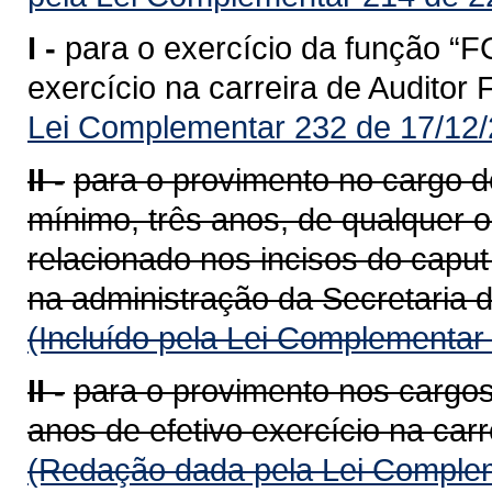
I -
para o exercício da função “F
exercício na carreira de Auditor
Lei Complementar 232 de 17/12/
II -
para o provimento no cargo de
mínimo, três anos, de qualquer 
relacionado nos incisos do caput
na administração da Secretaria 
(Incluído pela Lei Complementar
II -
para o provimento nos cargos
anos de efetivo exercício na carr
(Redação dada pela Lei Complem