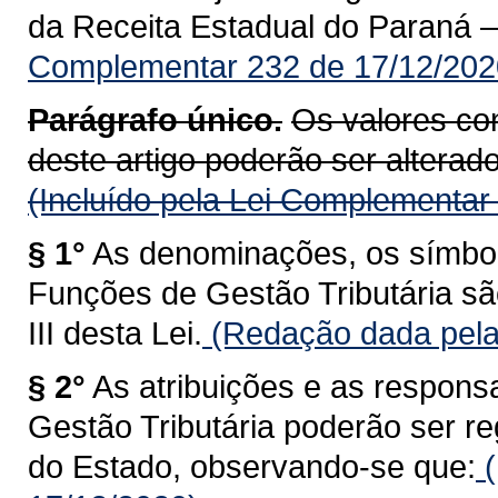
da Receita Estadual do Paraná 
Complementar 232 de 17/12/202
Parágrafo único.
Os valores con
deste artigo poderão ser alterados
(Incluído pela Lei Complementar
§ 1°
As denominações, os símbolo
Funções de Gestão Tributária sã
III desta Lei.
(Redação dada pela
§ 2°
As atribuições e as respons
Gestão Tributária poderão ser 
do Estado, observando-se que:
(