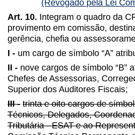
(Revogado pela Lei Com
Art. 10.
Integram o quadro da CR
provimento em comissão, destin
gerência, chefia ou assessoramen
I -
um cargo de símbolo “A” atribu
II -
nove cargos de símbolo “B” a
Chefes de Assessorias, Correge
Superior dos Auditores Fiscais;
III -
trinta e oito cargos de símbo
Técnicos, Delegados, Coordenad
Tributária - ESAT e ao Represen