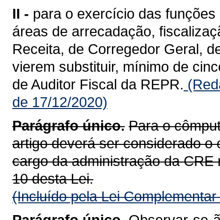
II -
para o exercício das funções 
áreas de arrecadação, fiscalizaç
Receita, de Corregedor Geral, d
vierem substituir, mínimo de cinc
de Auditor Fiscal da REPR.
(Reda
de 17/12/2020)
Parágrafo único.
Para o cômputo
artigo deverá ser considerado o
cargo da administração da CRE rel
10 desta Lei.
(Incluído pela Lei Complementar
Parágrafo único.
Observar-se-ão