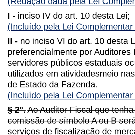
(Redação dada pela Lei Complem
I -
inciso IV do art. 10 desta Lei;
(Incluído pela Lei Complementar
II -
no inciso VI do art. 10 desta
preferencialmente por Auditores 
servidores públicos estaduais o
utilizados em atividadesmeio nas
de Estado da Fazenda.
(Incluído pela Lei Complementar
§ 2°.
Ao Auditor Fiscal que ten
comissão de símbolo A ou B será
serviços de fiscalização de merc